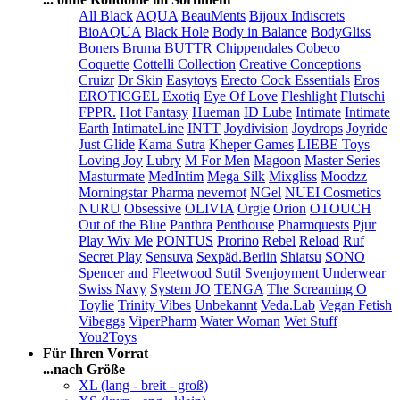
All Black
AQUA
BeauMents
Bijoux Indiscrets
BioAQUA
Black Hole
Body in Balance
BodyGliss
Boners
Bruma
BUTTR
Chippendales
Cobeco
Coquette
Cottelli Collection
Creative Conceptions
Cruizr
Dr Skin
Easytoys
Erecto Cock Essentials
Eros
EROTICGEL
Exotiq
Eye Of Love
Fleshlight
Flutschi
FPPR.
Hot Fantasy
Hueman
ID Lube
Intimate
Intimate
Earth
IntimateLine
INTT
Joydivision
Joydrops
Joyride
Just Glide
Kama Sutra
Kheper Games
LIEBE Toys
Loving Joy
Lubry
M For Men
Magoon
Master Series
Masturmate
MedIntim
Mega Silk
Mixgliss
Moodzz
Morningstar Pharma
nevernot
NGel
NUEI Cosmetics
NURU
Obsessive
OLIVIA
Orgie
Orion
OTOUCH
Out of the Blue
Panthra
Penthouse
Pharmquests
Pjur
Play Wiv Me
PONTUS
Prorino
Rebel
Reload
Ruf
Secret Play
Sensuva
Sexpäd.Berlin
Shiatsu
SONO
Spencer and Fleetwood
Sutil
Svenjoyment Underwear
Swiss Navy
System JO
TENGA
The Screaming O
Toylie
Trinity Vibes
Unbekannt
Veda.Lab
Vegan Fetish
Vibeggs
ViperPharm
Water Woman
Wet Stuff
You2Toys
Für Ihren Vorrat
...nach Größe
XL (lang - breit - groß)