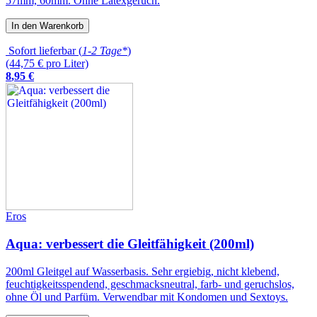
57mm, 60mm. Ohne Latexgeruch.
In den Warenkorb
Sofort lieferbar (
1-2 Tage*
)
(44,75 € pro Liter)
8
,
95
€
Eros
Aqua: verbessert die Gleitfähigkeit (200ml)
200ml Gleitgel auf Wasserbasis. Sehr ergiebig, nicht klebend,
feuchtigkeitsspendend, geschmacksneutral, farb- und geruchslos,
ohne Öl und Parfüm. Verwendbar mit Kondomen und Sextoys.