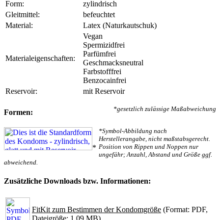
Form:
zylindrisch
Gleitmittel:
befeuchtet
Material:
Latex (Naturkautschuk)
Vegan
Spermizidfrei
Parfümfrei
Materialeigenschaften:
Geschmacksneutral
Farbstofffrei
Benzocainfrei
Reservoir:
mit Reservoir
*gesetzlich zulässige Maßabweichung
Formen:
*Symbol-Abbildung nach
Herstellerangabe, nicht maßstabsgerecht.
Position von Rippen und Noppen nur
*
ungefähr; Anzahl, Abstand und Größe ggf.
abweichend.
Zusätzliche Downloads bzw. Informationen:
FitKit zum Bestimmen der Kondomgröße
(Format: PDF,
Dateigröße: 1.09 MB)