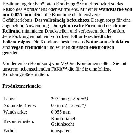
Bestimmung der benötigten Kondomgröße und reduziert so das
Risiko des Abrutschens oder Aufrollens. Mit einer
Wandstärke von
nur 0,055 mm
bieten die Kondome ein intensiveres
Gefühlserlebnis. Das
vollständig befeuchtete
Design sorgt für eine
angenehme Anwendung. Die
zylindrische Form
und der
dünne
Rollrand
minimieren Druckstellen und verbessern den Komfort.
Jede Packung enthält ein von
über 100 unterschiedliche
Foliendesigns
. Die Kondome bestehen aus
Naturkautschuklatex
,
sind
vegan-freundlich
und wurden
dreifach elektronisch
getestet
.
Vor der ersten Benutzung von MyOne-Kondomen sollten Sie mit
unserem nebenstehenden FitKit™ die für Sie empfohlene
Kondomgröße ermitteln.
Produktmerkmale:
Länge:
207 mm
(± 5 mm*)
Nominale Breite:
60 mm
(± 2 mm*)
Wandstärke:
0,055 mm
Komfortabel
Besonderheiten:
Gefühlsecht
Farbe:
transparent