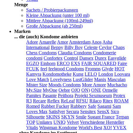
Menge
Sachets / Probierpackungen
Kleine Abpackung (unter 100 ml)
Mittlere Abpackung (100ml-249ml)
Große Abpackung (ab 250ml)
Marken
... die (auch) Kondome anbieten
Adore
Amarelle
Amor
Amsterdam
Anos
Asha
International
Beppy
Billy Boy
Celeste
Ceylor
Chaps
Chess Condoms
Claudia Condoms
Condomerie
condomi
Confortex
Control
Dansex
Durex
Easyglide
EGZO
Einhorn
ERCO
EXS
FAIR SQUARED
Faire
FCUK
feel
feelgood Condoms
Fromms
Glyde
HOT
Kamyra
Kondomotheke
Kung
LELO
London
Loovara
Love Match
Lovelyness
LustGlider
Manix
Masculan
Mister Size
Moods Condoms
More Amore
Muchacho
My.Size
MyOne
Oebre
OJO
ON)
ONE
Ormelle
Pamitex
Pasante
Peithora
Projekt Sexmuseum
Protex
R3
Recare
Reflex
ReLeaf
RFSU
Rilaco
Ritex
ROAM
Romed
Rubber Fucker
Rubbery
Safe
Sagami
Sam
Loves Max
Satisfyer
Secura
Sensitex
SensX
Sico
Silhouette
SKINS
SKYN
Smile
Sugant France
Terpan
TOP
Unilatex
UNIQ
Velvet
Verschiedene Hersteller
Vitalis
Wingman Kondome
World's Best
XO!
YVEX
... ohne Kondome im Sortiment