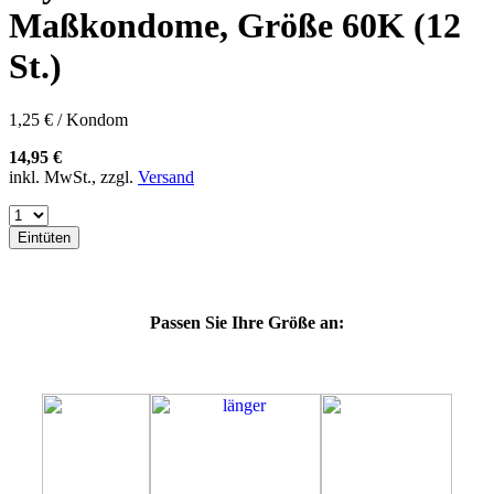
57H
Maßkondome, Größe 60K (12
57K
60E
St.)
60F
60G
60H
1,25 € / Kondom
60J
60L
14,95 €
64E
inkl. MwSt., zzgl.
Versand
64F
64G
64K
Eintüten
64L
64M
69H
69J
Passen Sie Ihre Größe an:
69K
69L
69M