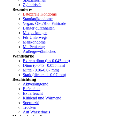
Spezialformen
Zylindrisch
Besonderes
Latexfreie Kondome
Standardkondome
Vegan, Öko/Bio, Fairtrade
Länger durchhalten
Mixpackungen
Für Unterwegs
Maßkondome
Mit Penisring
Außergewöhnliches
Wandstärke
Extrem dünn (bis 0.045 mm)
Dünn (0.045 - 0.055 mm)
Mittel (0.06-0.07 mm)
Stark (dicker als 0.07 mm)
Beschichtung
Aktverlängernd
Befeuchtet
Extra feucht
Kühlend und Wärmend
Spermizid
Trocken
Auf Wasserbasis