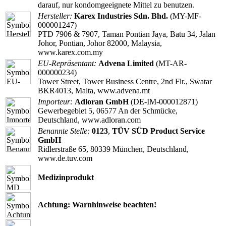
darauf, nur kondomgeeignete Mittel zu benutzen.
Hersteller:
Karex Industries Sdn. Bhd.
(MY-MF-
000001247)
PTD 7906 & 7907, Taman Pontian Jaya, Batu 34, Jalan
Johor, Pontian, Johor 82000, Malaysia,
www.karex.com.my
EU-Repräsentant:
Advena Limited
(MT-AR-
000000234)
Tower Street, Tower Business Centre, 2nd Flr., Swatar
BKR4013, Malta, www.advena.mt
Importeur:
Adloran GmbH
(DE-IM-000012871)
Gewerbegebiet 5, 06577 An der Schmücke,
Deutschland, www.adloran.com
Benannte Stelle:
0123
,
TÜV SÜD Product Service
GmbH
Ridlerstraße 65, 80339 München, Deutschland,
www.de.tuv.com
Medizinprodukt
Achtung: Warnhinweise beachten!