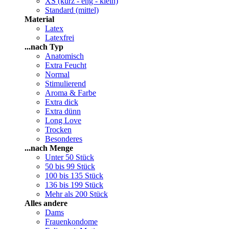
XS (kurz - eng - klein)
Standard (mittel)
Material
Latex
Latexfrei
...nach Typ
Anatomisch
Extra Feucht
Normal
Stimulierend
Aroma & Farbe
Extra dick
Extra dünn
Long Love
Trocken
Besonderes
...nach Menge
Unter 50 Stück
50 bis 99 Stück
100 bis 135 Stück
136 bis 199 Stück
Mehr als 200 Stück
Alles andere
Dams
Frauenkondome