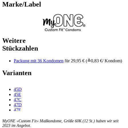
Marke/Label
Weitere
Stückzahlen
Packung mit 36 Kondomen
für 29,95 € (≙0,83 €/ Kondom)
Varianten
45D
45E
47C
47D
47E
47F
49C
MyONE «Custom Fit» Maßkondome, Größe 60K (12 St.) haben wir seit
49D
2023 im Angebot.