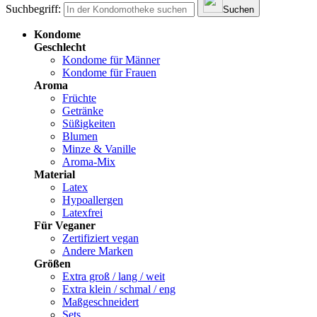
Suchbegriff:
Suchen
Kondome
Geschlecht
Kondome für Männer
Kondome für Frauen
Aroma
Früchte
Getränke
Süßigkeiten
Blumen
Minze & Vanille
Aroma-Mix
Material
Latex
Hypoallergen
Latexfrei
Für Veganer
Zertifiziert vegan
Andere Marken
Größen
Extra groß / lang / weit
Extra klein / schmal / eng
Maßgeschneidert
Sets