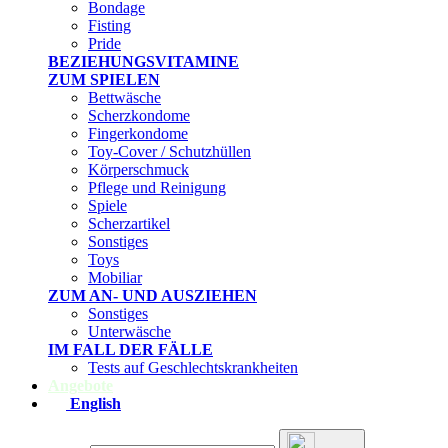
Bondage
Fisting
Pride
BEZIEHUNGSVITAMINE
ZUM SPIELEN
Bettwäsche
Scherzkondome
Fingerkondome
Toy-Cover / Schutzhüllen
Körperschmuck
Pflege und Reinigung
Spiele
Scherzartikel
Sonstiges
Toys
Mobiliar
ZUM AN- UND AUSZIEHEN
Sonstiges
Unterwäsche
IM FALL DER FÄLLE
Tests auf Geschlechtskrankheiten
Angebote
English