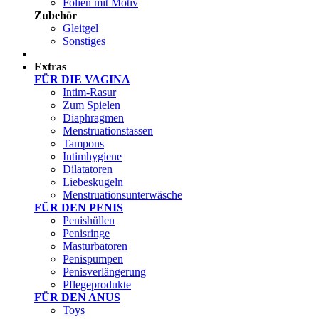
Folien mit Motiv
Zubehör
Gleitgel
Sonstiges
Test Sets
Extras
FÜR DIE VAGINA
Intim-Rasur
Zum Spielen
Diaphragmen
Menstruationstassen
Tampons
Intimhygiene
Dilatatoren
Liebeskugeln
Menstruationsunterwäsche
FÜR DEN PENIS
Penishüllen
Penisringe
Masturbatoren
Penispumpen
Penisverlängerung
Pflegeprodukte
FÜR DEN ANUS
Toys