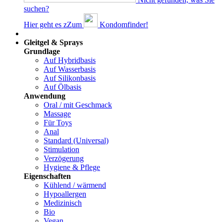
suchen?
Hier geht es z
Z
um
Kondomfinder!
Dams
Gleitgel & Sprays
Grundlage
Auf Hybridbasis
Auf Wasserbasis
Auf Silikonbasis
Auf Ölbasis
Anwendung
Oral / mit Geschmack
Massage
Für Toys
Anal
Standard (Universal)
Stimulation
Verzögerung
Hygiene & Pflege
Eigenschaften
Kühlend / wärmend
Hypoallergen
Medizinisch
Bio
Vegan