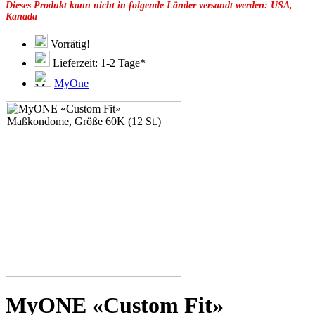
Dieses Produkt kann nicht in folgende Länder versandt werden: USA,
49E
Kanada
49F
49G
51C
Vorrätig!
51D
Lieferzeit: 1-2 Tage*
51E
51F
MyOne
51G
51H
53C
53D
53E
53F
53G
53H
55D
55E
55F
55G
55H
55J
57D
57E
57F
MyONE «Custom Fit»
57G