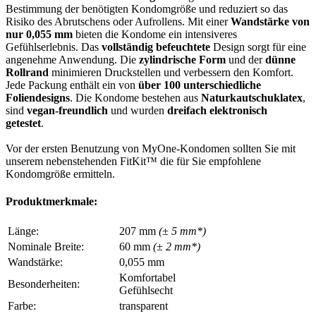
Bestimmung der benötigten Kondomgröße und reduziert so das
Risiko des Abrutschens oder Aufrollens. Mit einer
Wandstärke von
nur 0,055 mm
bieten die Kondome ein intensiveres
Gefühlserlebnis. Das
vollständig befeuchtete
Design sorgt für eine
angenehme Anwendung. Die
zylindrische Form
und der
dünne
Rollrand
minimieren Druckstellen und verbessern den Komfort.
Jede Packung enthält ein von
über 100 unterschiedliche
Foliendesigns
. Die Kondome bestehen aus
Naturkautschuklatex
,
sind
vegan-freundlich
und wurden
dreifach elektronisch
getestet
.
Vor der ersten Benutzung von MyOne-Kondomen sollten Sie mit
unserem nebenstehenden FitKit™ die für Sie empfohlene
Kondomgröße ermitteln.
Produktmerkmale:
Länge:
207 mm
(± 5 mm*)
Nominale Breite:
60 mm
(± 2 mm*)
Wandstärke:
0,055 mm
Komfortabel
Besonderheiten:
Gefühlsecht
Farbe:
transparent