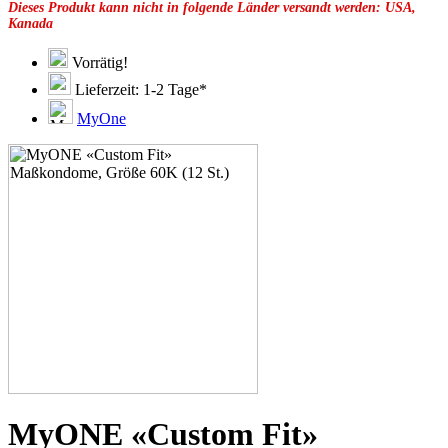
Dieses Produkt kann nicht in folgende Länder versandt werden: USA,
49E
Kanada
49F
49G
51C
Vorrätig!
51D
Lieferzeit: 1-2 Tage*
51E
51F
MyOne
51G
51H
53C
53D
53E
53F
53G
53H
55D
55E
55F
55G
55H
55J
57D
57E
57F
MyONE «Custom Fit»
57G