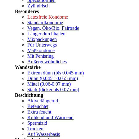
Spezialformen
Zylindrisch
Besonderes
Latexfreie Kondome
Standardkondome
Vegan, Öko/Bio, Fairtrade
Länger durchhalten
Mixpackungen
Für Unterwegs
Maßkondome
Mit Penisring
Außergewöhnliches
Wandstärke
Extrem dünn (bis 0.045 mm)
Dünn (0.045 - 0.055 mm)
Mittel (0.06-0.07 mm)
Stark (dicker als 0.07 mm)
Beschichtung
Aktverlängernd
Befeuchtet
Extra feucht
Kühlend und Wärmend
Spermizid
Trocken
Auf Wasserbasis