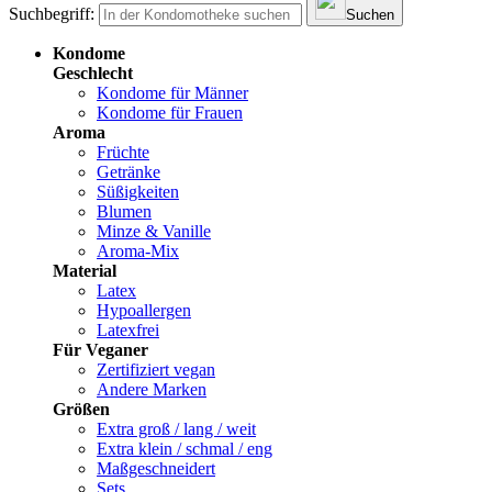
Suchbegriff:
Suchen
Kondome
Geschlecht
Kondome für Männer
Kondome für Frauen
Aroma
Früchte
Getränke
Süßigkeiten
Blumen
Minze & Vanille
Aroma-Mix
Material
Latex
Hypoallergen
Latexfrei
Für Veganer
Zertifiziert vegan
Andere Marken
Größen
Extra groß / lang / weit
Extra klein / schmal / eng
Maßgeschneidert
Sets