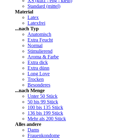
XS (kurz - eng - klein)
Standard (mittel)
Material
Latex
Latexfrei
...nach Typ
Anatomisch
Extra Feucht
Normal
Stimulierend
Aroma & Farbe
Extra dick
Extra dünn
Long Love
Trocken
Besonderes
...nach Menge
Unter 50 Stück
50 bis 99 Stück
100 bis 135 Stück
136 bis 199 Stück
Mehr als 200 Stück
Alles andere
Dams
Frauenkondome