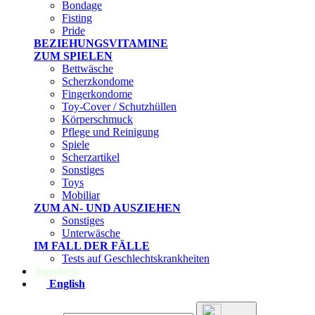
Bondage
Fisting
Pride
BEZIEHUNGSVITAMINE
ZUM SPIELEN
Bettwäsche
Scherzkondome
Fingerkondome
Toy-Cover / Schutzhüllen
Körperschmuck
Pflege und Reinigung
Spiele
Scherzartikel
Sonstiges
Toys
Mobiliar
ZUM AN- UND AUSZIEHEN
Sonstiges
Unterwäsche
IM FALL DER FÄLLE
Tests auf Geschlechtskrankheiten
Angebote
English