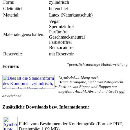
Form:
zylindrisch
Gleitmittel:
befeuchtet
Material:
Latex (Naturkautschuk)
Vegan
Spermizidfrei
Parfümfrei
Materialeigenschaften:
Geschmacksneutral
Farbstofffrei
Benzocainfrei
Reservoir:
mit Reservoir
*gesetzlich zulässige Maßabweichung
Formen:
*Symbol-Abbildung nach
Herstellerangabe, nicht maßstabsgerecht.
Position von Rippen und Noppen nur
*
ungefähr; Anzahl, Abstand und Größe ggf.
abweichend.
Zusätzliche Downloads bzw. Informationen:
FitKit zum Bestimmen der Kondomgröße
(Format: PDF,
Dateigröße: 1.09 MB)