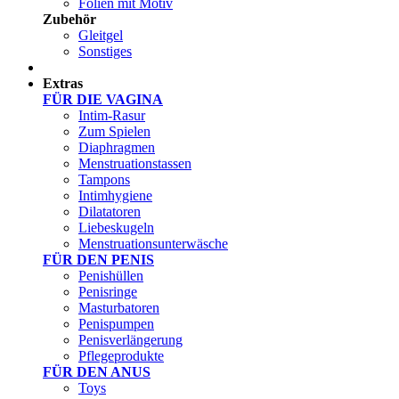
Folien mit Motiv
Zubehör
Gleitgel
Sonstiges
Test Sets
Extras
FÜR DIE VAGINA
Intim-Rasur
Zum Spielen
Diaphragmen
Menstruationstassen
Tampons
Intimhygiene
Dilatatoren
Liebeskugeln
Menstruationsunterwäsche
FÜR DEN PENIS
Penishüllen
Penisringe
Masturbatoren
Penispumpen
Penisverlängerung
Pflegeprodukte
FÜR DEN ANUS
Toys