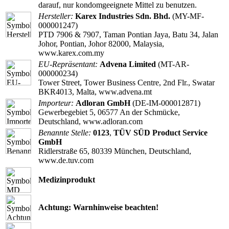
darauf, nur kondomgeeignete Mittel zu benutzen.
Hersteller:
Karex Industries Sdn. Bhd.
(MY-MF-
000001247)
PTD 7906 & 7907, Taman Pontian Jaya, Batu 34, Jalan
Johor, Pontian, Johor 82000, Malaysia,
www.karex.com.my
EU-Repräsentant:
Advena Limited
(MT-AR-
000000234)
Tower Street, Tower Business Centre, 2nd Flr., Swatar
BKR4013, Malta, www.advena.mt
Importeur:
Adloran GmbH
(DE-IM-000012871)
Gewerbegebiet 5, 06577 An der Schmücke,
Deutschland, www.adloran.com
Benannte Stelle:
0123
,
TÜV SÜD Product Service
GmbH
Ridlerstraße 65, 80339 München, Deutschland,
www.de.tuv.com
Medizinprodukt
Achtung: Warnhinweise beachten!