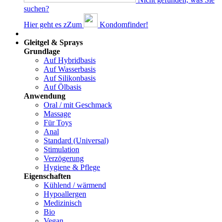
suchen?
Hier geht es z
Z
um
Kondomfinder!
Dams
Gleitgel & Sprays
Grundlage
Auf Hybridbasis
Auf Wasserbasis
Auf Silikonbasis
Auf Ölbasis
Anwendung
Oral / mit Geschmack
Massage
Für Toys
Anal
Standard (Universal)
Stimulation
Verzögerung
Hygiene & Pflege
Eigenschaften
Kühlend / wärmend
Hypoallergen
Medizinisch
Bio
Vegan