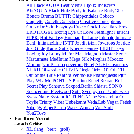
All Black
AQUA
BeauMents
Bijoux Indiscrets
BioAQUA
Black Hole
Body in Balance
BodyGliss
Boners
Bruma
BUTTR
Chippendales
Cobeco
Coquette
Cottelli Collection
Creative Conceptions
Cruizr
Dr Skin
Easytoys
Erecto Cock Essentials
Eros
EROTICGEL
Exotiq
Eye Of Love
Fleshlight
Flutschi
FPPR.
Hot Fantasy
Hueman
ID Lube
Intimate
Intimate
Earth
IntimateLine
INTT
Joydivision
Joydrops
Joyride
Just Glide
Kama Sutra
Kheper Games
LIEBE Toys
Loving Joy
Lubry
M For Men
Magoon
Master Series
Masturmate
MedIntim
Mega Silk
Mixgliss
Moodzz
Morningstar Pharma
nevernot
NGel
NUEI Cosmetics
NURU
Obsessive
OLIVIA
Orgie
Orion
OTOUCH
Out of the Blue
Panthra
Penthouse
Pharmquests
Pjur
Play Wiv Me
PONTUS
Prorino
Rebel
Reload
Ruf
Secret Play
Sensuva
Sexpäd.Berlin
Shiatsu
SONO
Spencer and Fleetwood
Sutil
Svenjoyment Underwear
Swiss Navy
System JO
TENGA
The Screaming O
Toylie
Trinity Vibes
Unbekannt
Veda.Lab
Vegan Fetish
Vibeggs
ViperPharm
Water Woman
Wet Stuff
You2Toys
Für Ihren Vorrat
...nach Größe
XL (lang - breit - groß)