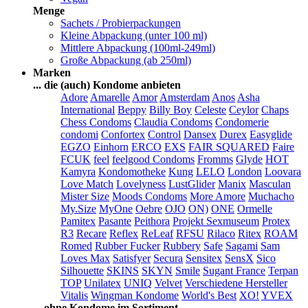
Menge
Sachets / Probierpackungen
Kleine Abpackung (unter 100 ml)
Mittlere Abpackung (100ml-249ml)
Große Abpackung (ab 250ml)
Marken
... die (auch) Kondome anbieten
Adore
Amarelle
Amor
Amsterdam
Anos
Asha
International
Beppy
Billy Boy
Celeste
Ceylor
Chaps
Chess Condoms
Claudia Condoms
Condomerie
condomi
Confortex
Control
Dansex
Durex
Easyglide
EGZO
Einhorn
ERCO
EXS
FAIR SQUARED
Faire
FCUK
feel
feelgood Condoms
Fromms
Glyde
HOT
Kamyra
Kondomotheke
Kung
LELO
London
Loovara
Love Match
Lovelyness
LustGlider
Manix
Masculan
Mister Size
Moods Condoms
More Amore
Muchacho
My.Size
MyOne
Oebre
OJO
ON)
ONE
Ormelle
Pamitex
Pasante
Peithora
Projekt Sexmuseum
Protex
R3
Recare
Reflex
ReLeaf
RFSU
Rilaco
Ritex
ROAM
Romed
Rubber Fucker
Rubbery
Safe
Sagami
Sam
Loves Max
Satisfyer
Secura
Sensitex
SensX
Sico
Silhouette
SKINS
SKYN
Smile
Sugant France
Terpan
TOP
Unilatex
UNIQ
Velvet
Verschiedene Hersteller
Vitalis
Wingman Kondome
World's Best
XO!
YVEX
... ohne Kondome im Sortiment