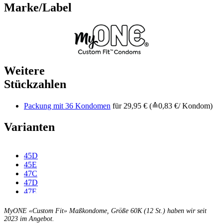
Marke/Label
Weitere
Stückzahlen
Packung mit 36 Kondomen
für 29,95 € (≙0,83 €/ Kondom)
Varianten
45D
45E
47C
47D
47E
47F
49C
MyONE «Custom Fit» Maßkondome, Größe 60K (12 St.) haben wir seit
49D
2023 im Angebot.