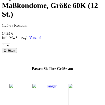
57H
Maßkondome, Größe 60K (12
57K
60E
St.)
60F
60G
60H
1,25 € / Kondom
60J
60L
14,95 €
64E
inkl. MwSt., zzgl.
Versand
64F
64G
64K
Eintüten
64L
64M
69H
69J
Passen Sie Ihre Größe an:
69K
69L
69M