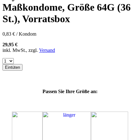
57K
Maßkondome, Größe 64G (36
60E
60F
St.), Vorratsbox
60G
60H
60J
0,83 € / Kondom
60K
60L
29,95 €
64E
inkl. MwSt., zzgl.
Versand
64F
64K
64L
Eintüten
64M
69G
69H
69J
Passen Sie Ihre Größe an:
69K
69L
69M