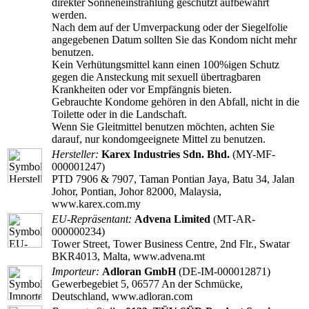
direkter Sonneneinstrahlung geschützt aufbewahrt
werden.
Nach dem auf der Umverpackung oder der Siegelfolie
angegebenen Datum sollten Sie das Kondom nicht mehr
benutzen.
Kein Verhütungsmittel kann einen 100%igen Schutz
gegen die Ansteckung mit sexuell übertragbaren
Krankheiten oder vor Empfängnis bieten.
Gebrauchte Kondome gehören in den Abfall, nicht in die
Toilette oder in die Landschaft.
Wenn Sie Gleitmittel benutzen möchten, achten Sie
darauf, nur kondomgeeignete Mittel zu benutzen.
Hersteller:
Karex Industries Sdn. Bhd.
(MY-MF-
000001247)
PTD 7906 & 7907, Taman Pontian Jaya, Batu 34, Jalan
Johor, Pontian, Johor 82000, Malaysia,
www.karex.com.my
EU-Repräsentant:
Advena Limited
(MT-AR-
000000234)
Tower Street, Tower Business Centre, 2nd Flr., Swatar
BKR4013, Malta, www.advena.mt
Importeur:
Adloran GmbH
(DE-IM-000012871)
Gewerbegebiet 5, 06577 An der Schmücke,
Deutschland, www.adloran.com