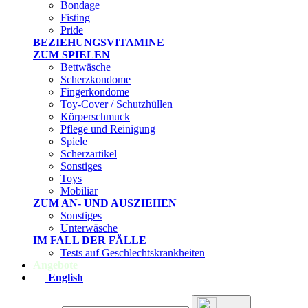
Bondage
Fisting
Pride
BEZIEHUNGSVITAMINE
ZUM SPIELEN
Bettwäsche
Scherzkondome
Fingerkondome
Toy-Cover / Schutzhüllen
Körperschmuck
Pflege und Reinigung
Spiele
Scherzartikel
Sonstiges
Toys
Mobiliar
ZUM AN- UND AUSZIEHEN
Sonstiges
Unterwäsche
IM FALL DER FÄLLE
Tests auf Geschlechtskrankheiten
Angebote
English