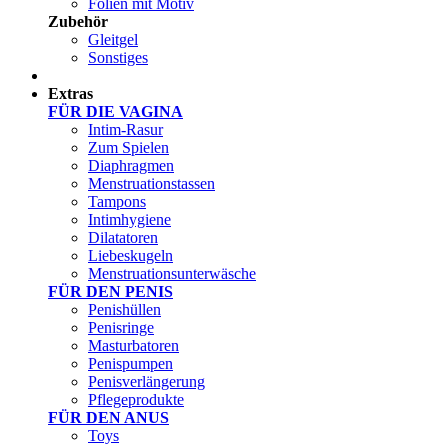
Folien mit Motiv
Zubehör
Gleitgel
Sonstiges
Test Sets
Extras
FÜR DIE VAGINA
Intim-Rasur
Zum Spielen
Diaphragmen
Menstruationstassen
Tampons
Intimhygiene
Dilatatoren
Liebeskugeln
Menstruationsunterwäsche
FÜR DEN PENIS
Penishüllen
Penisringe
Masturbatoren
Penispumpen
Penisverlängerung
Pflegeprodukte
FÜR DEN ANUS
Toys