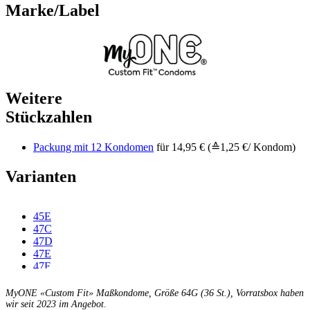
Marke/Label
Weitere
Stückzahlen
Packung mit 12 Kondomen
für 14,95 € (≙1,25 €/ Kondom)
Varianten
45E
47C
47D
47E
47F
49C
49D
MyONE «Custom Fit» Maßkondome, Größe 64G (36 St.), Vorratsbox haben
49E
wir seit 2023 im Angebot.