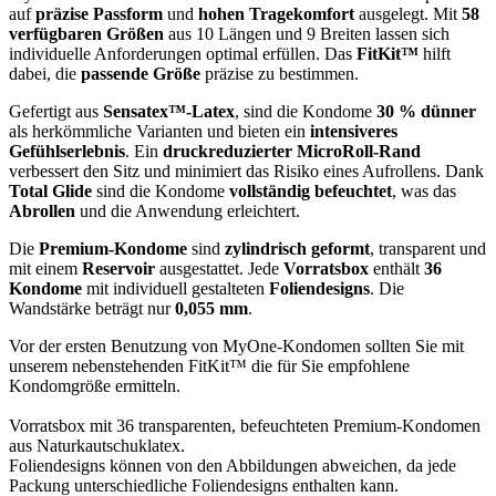
auf
präzise Passform
und
hohen Tragekomfort
ausgelegt. Mit
58
verfügbaren Größen
aus 10 Längen und 9 Breiten lassen sich
individuelle Anforderungen optimal erfüllen. Das
FitKit™
hilft
dabei, die
passende Größe
präzise zu bestimmen.
Gefertigt aus
Sensatex™-Latex
, sind die Kondome
30 % dünner
als herkömmliche Varianten und bieten ein
intensiveres
Gefühlserlebnis
. Ein
druckreduzierter MicroRoll-Rand
verbessert den Sitz und minimiert das Risiko eines Aufrollens. Dank
Total Glide
sind die Kondome
vollständig befeuchtet
, was das
Abrollen
und die Anwendung erleichtert.
Die
Premium-Kondome
sind
zylindrisch geformt
, transparent und
mit einem
Reservoir
ausgestattet. Jede
Vorratsbox
enthält
36
Kondome
mit individuell gestalteten
Foliendesigns
. Die
Wandstärke beträgt nur
0,055 mm
.
Vor der ersten Benutzung von MyOne-Kondomen sollten Sie mit
unserem nebenstehenden FitKit™ die für Sie empfohlene
Kondomgröße ermitteln.
Vorratsbox mit 36 transparenten, befeuchteten Premium-Kondomen
aus Naturkautschuklatex.
Foliendesigns können von den Abbildungen abweichen, da jede
Packung unterschiedliche Foliendesigns enthalten kann.