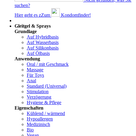
suchen?
Hier geht es z
Z
um
Kondomfinder!
Dams
Gleitgel & Sprays
Grundlage
Auf Hybridbasis
Auf Wasserbasis
Auf Silikonbasis
Auf Ölbasis
Anwendung
Oral / mit Geschmack
Massage
Für Toys
Anal
Standard (Universal)
Stimulation
Verzögerung
Hygiene & Pflege
Eigenschaften
Kühlend / wärmend
Hypoallergen
Medizinisch
Bio
Vegan