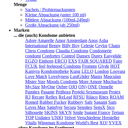
Menge
Sachets / Probierpackungen
Kleine Abpackung (unter 100 ml)
Mittlere Abpackung (100ml-249ml)
Große Abpackung (ab 250ml)
Marken
... die (auch) Kondome anbieten
Adore
Amarelle
Amor
Amsterdam
Anos
Asha
International
Beppy
Billy Boy
Celeste
Ceylor
Chaps
Chess Condoms
Claudia Condoms
Condomerie
condomi
Confortex
Control
Dansex
Durex
Easyglide
EGZO
Einhorn
ERCO
EXS
FAIR SQUARED
Faire
FCUK
feel
feelgood Condoms
Fromms
Glyde
HOT
Kamyra
Kondomotheke
Kung
LELO
London
Loovara
Love Match
Lovelyness
LustGlider
Manix
Masculan
Mister Size
Moods Condoms
More Amore
Muchacho
My.Size
MyOne
Oebre
OJO
ON)
ONE
Ormelle
Pamitex
Pasante
Peithora
Projekt Sexmuseum
Protex
R3
Recare
Reflex
ReLeaf
RFSU
Rilaco
Ritex
ROAM
Romed
Rubber Fucker
Rubbery
Safe
Sagami
Sam
Loves Max
Satisfyer
Secura
Sensitex
SensX
Sico
Silhouette
SKINS
SKYN
Smile
Sugant France
Terpan
TOP
Unilatex
UNIQ
Velvet
Verschiedene Hersteller
Vitalis
Wingman Kondome
World's Best
XO!
YVEX
... ohne Kondome im Sortiment