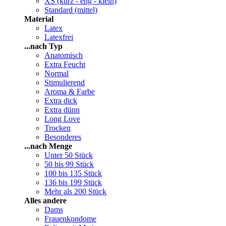
XS (kurz - eng - klein)
Standard (mittel)
Material
Latex
Latexfrei
...nach Typ
Anatomisch
Extra Feucht
Normal
Stimulierend
Aroma & Farbe
Extra dick
Extra dünn
Long Love
Trocken
Besonderes
...nach Menge
Unter 50 Stück
50 bis 99 Stück
100 bis 135 Stück
136 bis 199 Stück
Mehr als 200 Stück
Alles andere
Dams
Frauenkondome