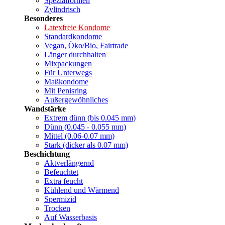
Spezialformen
Zylindrisch
Besonderes
Latexfreie Kondome
Standardkondome
Vegan, Öko/Bio, Fairtrade
Länger durchhalten
Mixpackungen
Für Unterwegs
Maßkondome
Mit Penisring
Außergewöhnliches
Wandstärke
Extrem dünn (bis 0.045 mm)
Dünn (0.045 - 0.055 mm)
Mittel (0.06-0.07 mm)
Stark (dicker als 0.07 mm)
Beschichtung
Aktverlängernd
Befeuchtet
Extra feucht
Kühlend und Wärmend
Spermizid
Trocken
Auf Wasserbasis