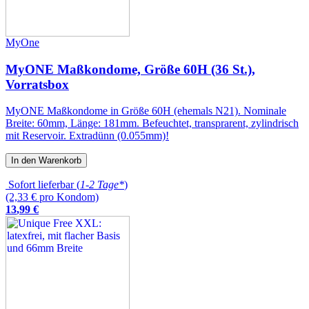
MyOne
MyONE Maßkondome, Größe 60H (36 St.),
Vorratsbox
MyONE Maßkondome in Größe 60H (ehemals N21). Nominale
Breite: 60mm, Länge: 181mm. Befeuchtet, transprarent, zylindrisch
mit Reservoir. Extradünn (0.055mm)!
In den Warenkorb
Sofort lieferbar (
1-2 Tage*
)
(2,33 € pro Kondom)
13
,
99
€