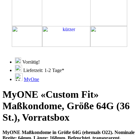
Vorrätig!
Lieferzeit: 1-2 Tage*
MyOne
MyONE «Custom Fit»
Maßkondome, Größe 64G (36
St.), Vorratsbox
MyONE Maßkondome in Größe 64G (ehemals O22). Nominale
Breite: 64mm, Länge: 168mm. Befeuchtet, transprarent,