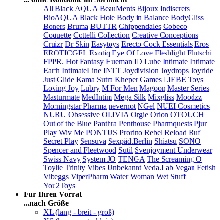
All Black
AQUA
BeauMents
Bijoux Indiscrets
BioAQUA
Black Hole
Body in Balance
BodyGliss
Boners
Bruma
BUTTR
Chippendales
Cobeco
Coquette
Cottelli Collection
Creative Conceptions
Cruizr
Dr Skin
Easytoys
Erecto Cock Essentials
Eros
EROTICGEL
Exotiq
Eye Of Love
Fleshlight
Flutschi
FPPR.
Hot Fantasy
Hueman
ID Lube
Intimate
Intimate
Earth
IntimateLine
INTT
Joydivision
Joydrops
Joyride
Just Glide
Kama Sutra
Kheper Games
LIEBE Toys
Loving Joy
Lubry
M For Men
Magoon
Master Series
Masturmate
MedIntim
Mega Silk
Mixgliss
Moodzz
Morningstar Pharma
nevernot
NGel
NUEI Cosmetics
NURU
Obsessive
OLIVIA
Orgie
Orion
OTOUCH
Out of the Blue
Panthra
Penthouse
Pharmquests
Pjur
Play Wiv Me
PONTUS
Prorino
Rebel
Reload
Ruf
Secret Play
Sensuva
Sexpäd.Berlin
Shiatsu
SONO
Spencer and Fleetwood
Sutil
Svenjoyment Underwear
Swiss Navy
System JO
TENGA
The Screaming O
Toylie
Trinity Vibes
Unbekannt
Veda.Lab
Vegan Fetish
Vibeggs
ViperPharm
Water Woman
Wet Stuff
You2Toys
Für Ihren Vorrat
...nach Größe
XL (lang - breit - groß)