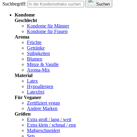
Suchbegriff:
Suchen
Kondome
Geschlecht
Kondome für Männer
Kondome für Frauen
Aroma
Früchte
Getränke
Süßigkeiten
Blumen
Minze & Vanille
Aroma-Mix
Material
Latex
Hypoallergen
Latexfrei
Für Veganer
Zertifiziert vegan
Andere Marken
Größen
Extra groß / lang / weit
Extra klein / schmal / eng
Maßgeschneidert
Sets