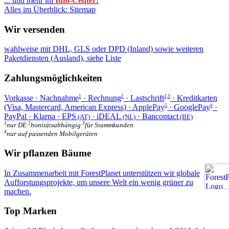
... und mehr im
Info-Center!
Alles im Überblick: Sitemap
Wir versenden
wahlweise mit DHL, GLS oder DPD (Inland) sowie weiteren
Paketdiensten (Ausland), siehe
Liste
Zahlungsmöglichkeiten
Vorkasse · Nachnahme
· Rechnung
· Lastschrift
· Kreditkarten
1
2
1,3
(Visa, Mastercard, American Express) · ApplePay
· GooglePay
·
5
4
PayPal · Klarna · EPS
· iDEAL
· Bancontact
(AT)
(NL)
(BE)
1
2
3
nur DE
bonitätsabhängig
für Stammkunden
4
nur auf passenden Mobilgeräten
Wir pflanzen Bäume
In Zusammenarbeit mit ForestPlanet unterstützen wir globale
Aufforstungsprojekte, um unsere Welt ein wenig grüner zu
machen.
Top Marken