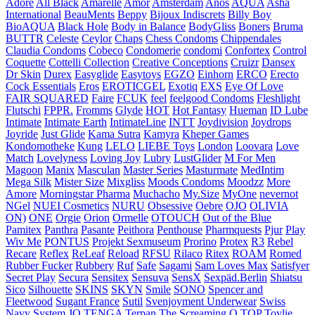
Adore
All Black
Amarelle
Amor
Amsterdam
Anos
AQUA
Asha
International
BeauMents
Beppy
Bijoux Indiscrets
Billy Boy
BioAQUA
Black Hole
Body in Balance
BodyGliss
Boners
Bruma
BUTTR
Celeste
Ceylor
Chaps
Chess Condoms
Chippendales
Claudia Condoms
Cobeco
Condomerie
condomi
Confortex
Control
Coquette
Cottelli Collection
Creative Conceptions
Cruizr
Dansex
Dr Skin
Durex
Easyglide
Easytoys
EGZO
Einhorn
ERCO
Erecto
Cock Essentials
Eros
EROTICGEL
Exotiq
EXS
Eye Of Love
FAIR SQUARED
Faire
FCUK
feel
feelgood Condoms
Fleshlight
Flutschi
FPPR.
Fromms
Glyde
HOT
Hot Fantasy
Hueman
ID Lube
Intimate
Intimate Earth
IntimateLine
INTT
Joydivision
Joydrops
Joyride
Just Glide
Kama Sutra
Kamyra
Kheper Games
Kondomotheke
Kung
LELO
LIEBE Toys
London
Loovara
Love
Match
Lovelyness
Loving Joy
Lubry
LustGlider
M For Men
Magoon
Manix
Masculan
Master Series
Masturmate
MedIntim
Mega Silk
Mister Size
Mixgliss
Moods Condoms
Moodzz
More
Amore
Morningstar Pharma
Muchacho
My.Size
MyOne
nevernot
NGel
NUEI Cosmetics
NURU
Obsessive
Oebre
OJO
OLIVIA
ON)
ONE
Orgie
Orion
Ormelle
OTOUCH
Out of the Blue
Pamitex
Panthra
Pasante
Peithora
Penthouse
Pharmquests
Pjur
Play
Wiv Me
PONTUS
Projekt Sexmuseum
Prorino
Protex
R3
Rebel
Recare
Reflex
ReLeaf
Reload
RFSU
Rilaco
Ritex
ROAM
Romed
Rubber Fucker
Rubbery
Ruf
Safe
Sagami
Sam Loves Max
Satisfyer
Secret Play
Secura
Sensitex
Sensuva
SensX
Sexpäd.Berlin
Shiatsu
Sico
Silhouette
SKINS
SKYN
Smile
SONO
Spencer and
Fleetwood
Sugant France
Sutil
Svenjoyment Underwear
Swiss
Navy
System JO
TENGA
Terpan
The Screaming O
TOP
Toylie