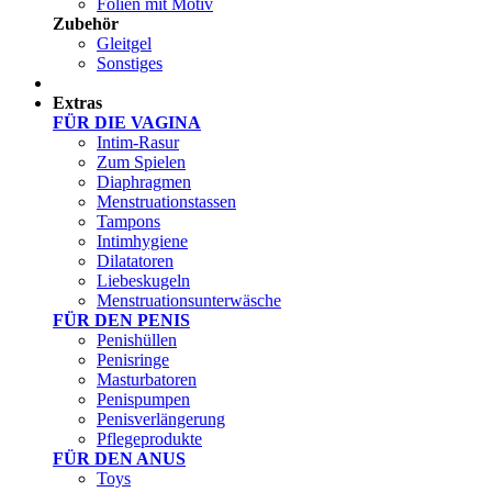
Folien mit Motiv
Zubehör
Gleitgel
Sonstiges
Test Sets
Extras
FÜR DIE VAGINA
Intim-Rasur
Zum Spielen
Diaphragmen
Menstruationstassen
Tampons
Intimhygiene
Dilatatoren
Liebeskugeln
Menstruationsunterwäsche
FÜR DEN PENIS
Penishüllen
Penisringe
Masturbatoren
Penispumpen
Penisverlängerung
Pflegeprodukte
FÜR DEN ANUS
Toys