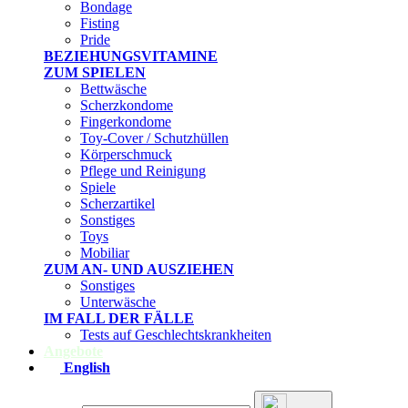
Bondage
Fisting
Pride
BEZIEHUNGSVITAMINE
ZUM SPIELEN
Bettwäsche
Scherzkondome
Fingerkondome
Toy-Cover / Schutzhüllen
Körperschmuck
Pflege und Reinigung
Spiele
Scherzartikel
Sonstiges
Toys
Mobiliar
ZUM AN- UND AUSZIEHEN
Sonstiges
Unterwäsche
IM FALL DER FÄLLE
Tests auf Geschlechtskrankheiten
Angebote
English