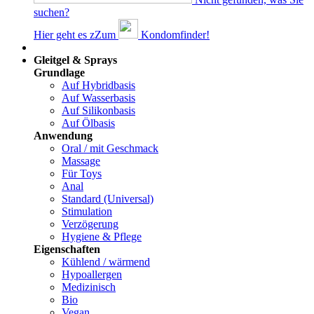
suchen?
Hier geht es z
Z
um
Kondomfinder!
Dams
Gleitgel & Sprays
Grundlage
Auf Hybridbasis
Auf Wasserbasis
Auf Silikonbasis
Auf Ölbasis
Anwendung
Oral / mit Geschmack
Massage
Für Toys
Anal
Standard (Universal)
Stimulation
Verzögerung
Hygiene & Pflege
Eigenschaften
Kühlend / wärmend
Hypoallergen
Medizinisch
Bio
Vegan