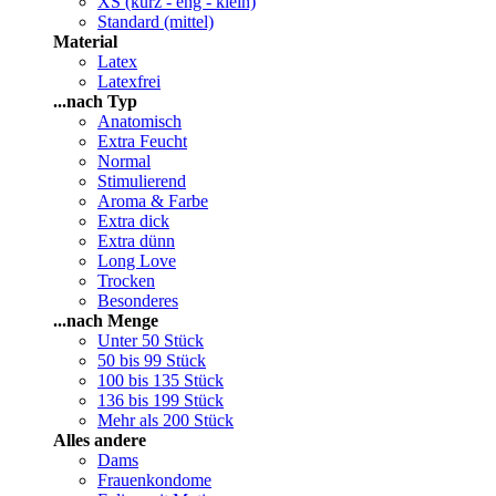
XS (kurz - eng - klein)
Standard (mittel)
Material
Latex
Latexfrei
...nach Typ
Anatomisch
Extra Feucht
Normal
Stimulierend
Aroma & Farbe
Extra dick
Extra dünn
Long Love
Trocken
Besonderes
...nach Menge
Unter 50 Stück
50 bis 99 Stück
100 bis 135 Stück
136 bis 199 Stück
Mehr als 200 Stück
Alles andere
Dams
Frauenkondome