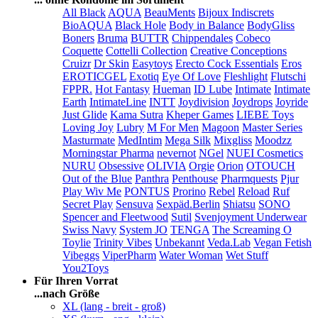
All Black
AQUA
BeauMents
Bijoux Indiscrets
BioAQUA
Black Hole
Body in Balance
BodyGliss
Boners
Bruma
BUTTR
Chippendales
Cobeco
Coquette
Cottelli Collection
Creative Conceptions
Cruizr
Dr Skin
Easytoys
Erecto Cock Essentials
Eros
EROTICGEL
Exotiq
Eye Of Love
Fleshlight
Flutschi
FPPR.
Hot Fantasy
Hueman
ID Lube
Intimate
Intimate
Earth
IntimateLine
INTT
Joydivision
Joydrops
Joyride
Just Glide
Kama Sutra
Kheper Games
LIEBE Toys
Loving Joy
Lubry
M For Men
Magoon
Master Series
Masturmate
MedIntim
Mega Silk
Mixgliss
Moodzz
Morningstar Pharma
nevernot
NGel
NUEI Cosmetics
NURU
Obsessive
OLIVIA
Orgie
Orion
OTOUCH
Out of the Blue
Panthra
Penthouse
Pharmquests
Pjur
Play Wiv Me
PONTUS
Prorino
Rebel
Reload
Ruf
Secret Play
Sensuva
Sexpäd.Berlin
Shiatsu
SONO
Spencer and Fleetwood
Sutil
Svenjoyment Underwear
Swiss Navy
System JO
TENGA
The Screaming O
Toylie
Trinity Vibes
Unbekannt
Veda.Lab
Vegan Fetish
Vibeggs
ViperPharm
Water Woman
Wet Stuff
You2Toys
Für Ihren Vorrat
...nach Größe
XL (lang - breit - groß)