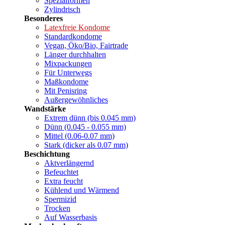
Spezialformen
Zylindrisch
Besonderes
Latexfreie Kondome
Standardkondome
Vegan, Öko/Bio, Fairtrade
Länger durchhalten
Mixpackungen
Für Unterwegs
Maßkondome
Mit Penisring
Außergewöhnliches
Wandstärke
Extrem dünn (bis 0.045 mm)
Dünn (0.045 - 0.055 mm)
Mittel (0.06-0.07 mm)
Stark (dicker als 0.07 mm)
Beschichtung
Aktverlängernd
Befeuchtet
Extra feucht
Kühlend und Wärmend
Spermizid
Trocken
Auf Wasserbasis