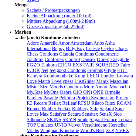
Menge
Sachets / Probierpackungen
Kleine Abpackung (unter 100 ml)
Mittlere Abpackung (100ml-249ml)
Große Abpackung (ab 250ml)
Marken
... die (auch) Kondome anbieten
Adore
Amarelle
Amor
Amsterdam
Anos
Asha
International
Beppy
Billy Boy
Celeste
Ceylor
Chaps
Chess Condoms
Claudia Condoms
Condomerie
condomi
Confortex
Control
Dansex
Durex
Easyglide
EGZO
Einhorn
ERCO
EXS
FAIR SQUARED
Faire
FCUK
feel
feelgood Condoms
Fromms
Glyde
HOT
Kamyra
Kondomotheke
Kung
LELO
London
Loovara
Love Match
Lovelyness
LustGlider
Manix
Masculan
Mister Size
Moods Condoms
More Amore
Muchacho
My.Size
MyOne
Oebre
OJO
ON)
ONE
Ormelle
Pamitex
Pasante
Peithora
Projekt Sexmuseum
Protex
R3
Recare
Reflex
ReLeaf
RFSU
Rilaco
Ritex
ROAM
Romed
Rubber Fucker
Rubbery
Safe
Sagami
Sam
Loves Max
Satisfyer
Secura
Sensitex
SensX
Sico
Silhouette
SKINS
SKYN
Smile
Sugant France
Terpan
TOP
Unilatex
UNIQ
Velvet
Verschiedene Hersteller
Vitalis
Wingman Kondome
World's Best
XO!
YVEX
... ohne Kondome im Sortiment