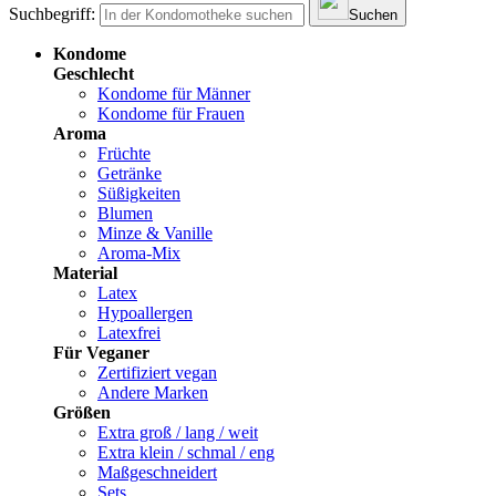
Suchbegriff:
Suchen
Kondome
Geschlecht
Kondome für Männer
Kondome für Frauen
Aroma
Früchte
Getränke
Süßigkeiten
Blumen
Minze & Vanille
Aroma-Mix
Material
Latex
Hypoallergen
Latexfrei
Für Veganer
Zertifiziert vegan
Andere Marken
Größen
Extra groß / lang / weit
Extra klein / schmal / eng
Maßgeschneidert
Sets