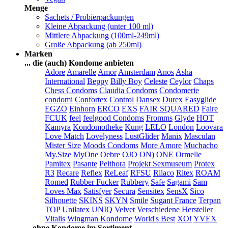
Menge
Sachets / Probierpackungen
Kleine Abpackung (unter 100 ml)
Mittlere Abpackung (100ml-249ml)
Große Abpackung (ab 250ml)
Marken
... die (auch) Kondome anbieten
Adore
Amarelle
Amor
Amsterdam
Anos
Asha
International
Beppy
Billy Boy
Celeste
Ceylor
Chaps
Chess Condoms
Claudia Condoms
Condomerie
condomi
Confortex
Control
Dansex
Durex
Easyglide
EGZO
Einhorn
ERCO
EXS
FAIR SQUARED
Faire
FCUK
feel
feelgood Condoms
Fromms
Glyde
HOT
Kamyra
Kondomotheke
Kung
LELO
London
Loovara
Love Match
Lovelyness
LustGlider
Manix
Masculan
Mister Size
Moods Condoms
More Amore
Muchacho
My.Size
MyOne
Oebre
OJO
ON)
ONE
Ormelle
Pamitex
Pasante
Peithora
Projekt Sexmuseum
Protex
R3
Recare
Reflex
ReLeaf
RFSU
Rilaco
Ritex
ROAM
Romed
Rubber Fucker
Rubbery
Safe
Sagami
Sam
Loves Max
Satisfyer
Secura
Sensitex
SensX
Sico
Silhouette
SKINS
SKYN
Smile
Sugant France
Terpan
TOP
Unilatex
UNIQ
Velvet
Verschiedene Hersteller
Vitalis
Wingman Kondome
World's Best
XO!
YVEX
... ohne Kondome im Sortiment