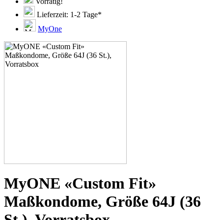
51D
Vorrätig!
51E
Lieferzeit: 1-2 Tage*
51F
51G
MyOne
51H
53C
53D
53E
53F
53G
53H
55D
55E
55F
55G
55H
55J
57D
57E
57F
57G
MyONE «Custom Fit»
57H
57K
Maßkondome, Größe 64J (36
60E
60F
St.), Vorratsbox