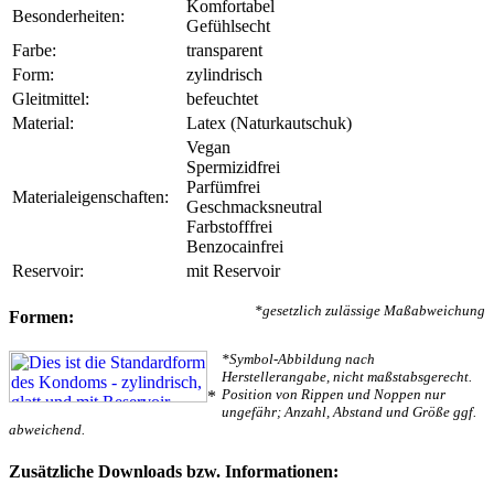
Komfortabel
Besonderheiten:
Gefühlsecht
Farbe:
transparent
Form:
zylindrisch
Gleitmittel:
befeuchtet
Material:
Latex (Naturkautschuk)
Vegan
Spermizidfrei
Parfümfrei
Materialeigenschaften:
Geschmacksneutral
Farbstofffrei
Benzocainfrei
Reservoir:
mit Reservoir
*gesetzlich zulässige Maßabweichung
Formen:
*Symbol-Abbildung nach
Herstellerangabe, nicht maßstabsgerecht.
Position von Rippen und Noppen nur
*
ungefähr; Anzahl, Abstand und Größe ggf.
abweichend.
Zusätzliche Downloads bzw. Informationen: