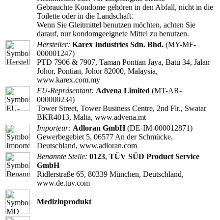
Gebrauchte Kondome gehören in den Abfall, nicht in die
Toilette oder in die Landschaft.
Wenn Sie Gleitmittel benutzen möchten, achten Sie
darauf, nur kondomgeeignete Mittel zu benutzen.
Hersteller:
Karex Industries Sdn. Bhd.
(MY-MF-
000001247)
PTD 7906 & 7907, Taman Pontian Jaya, Batu 34, Jalan
Johor, Pontian, Johor 82000, Malaysia,
www.karex.com.my
EU-Repräsentant:
Advena Limited
(MT-AR-
000000234)
Tower Street, Tower Business Centre, 2nd Flr., Swatar
BKR4013, Malta, www.advena.mt
Importeur:
Adloran GmbH
(DE-IM-000012871)
Gewerbegebiet 5, 06577 An der Schmücke,
Deutschland, www.adloran.com
Benannte Stelle:
0123
,
TÜV SÜD Product Service
GmbH
Ridlerstraße 65, 80339 München, Deutschland,
www.de.tuv.com
Medizinprodukt