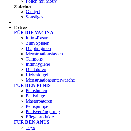
Folien mit Motiv
Zubehör
Gleitgel
Sonstiges
Test Sets
Extras
FÜR DIE VAGINA
Intim-Rasur
Zum Spielen
Diaphragmen
Menstruationstassen
Tampons
Intimhygiene
Dilatatoren
Liebeskugeln
Menstruationsunterwäsche
FÜR DEN PENIS
Penishüllen
Penisringe
Masturbatoren
Penispumpen
Penisverlängerung
Pflegeprodukte
FÜR DEN ANUS
Toys