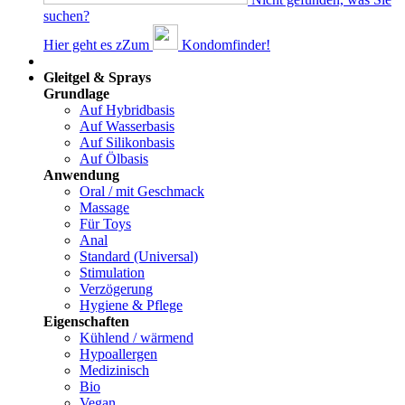
suchen?
Hier geht es z
Z
um
Kondomfinder!
Dams
Gleitgel & Sprays
Grundlage
Auf Hybridbasis
Auf Wasserbasis
Auf Silikonbasis
Auf Ölbasis
Anwendung
Oral / mit Geschmack
Massage
Für Toys
Anal
Standard (Universal)
Stimulation
Verzögerung
Hygiene & Pflege
Eigenschaften
Kühlend / wärmend
Hypoallergen
Medizinisch
Bio
Vegan