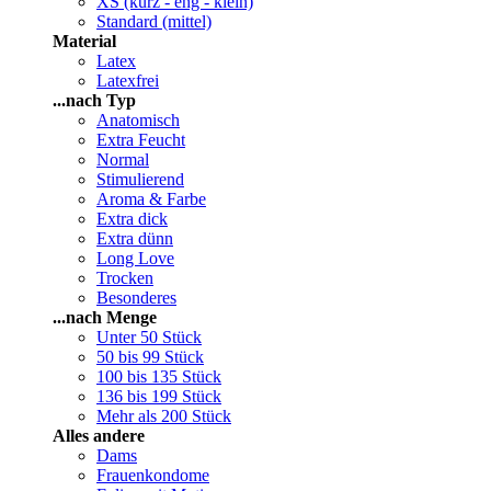
XS (kurz - eng - klein)
Standard (mittel)
Material
Latex
Latexfrei
...nach Typ
Anatomisch
Extra Feucht
Normal
Stimulierend
Aroma & Farbe
Extra dick
Extra dünn
Long Love
Trocken
Besonderes
...nach Menge
Unter 50 Stück
50 bis 99 Stück
100 bis 135 Stück
136 bis 199 Stück
Mehr als 200 Stück
Alles andere
Dams
Frauenkondome