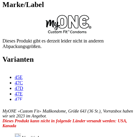
Marke/Label
Dieses Produkt gibt es derzeit leider nicht in anderen
Abpackungsgrößen.
Varianten
45E
47C
47D
47E
47F
49C
49D
MyONE «Custom Fit» Maßkondome, Größe 64J (36 St.), Vorratsbox haben
49E
wir seit 2023 im Angebot.
Dieses Produkt kann nicht in folgende Länder versandt werden: USA,
49F
Kanada
49G
51C