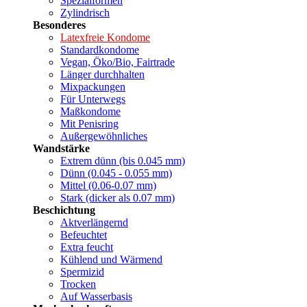
Spezialformen
Zylindrisch
Besonderes
Latexfreie Kondome
Standardkondome
Vegan, Öko/Bio, Fairtrade
Länger durchhalten
Mixpackungen
Für Unterwegs
Maßkondome
Mit Penisring
Außergewöhnliches
Wandstärke
Extrem dünn (bis 0.045 mm)
Dünn (0.045 - 0.055 mm)
Mittel (0.06-0.07 mm)
Stark (dicker als 0.07 mm)
Beschichtung
Aktverlängernd
Befeuchtet
Extra feucht
Kühlend und Wärmend
Spermizid
Trocken
Auf Wasserbasis