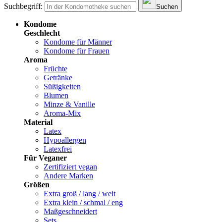
Suchbegriff:
Suchen
Kondome
Geschlecht
Kondome für Männer
Kondome für Frauen
Aroma
Früchte
Getränke
Süßigkeiten
Blumen
Minze & Vanille
Aroma-Mix
Material
Latex
Hypoallergen
Latexfrei
Für Veganer
Zertifiziert vegan
Andere Marken
Größen
Extra groß / lang / weit
Extra klein / schmal / eng
Maßgeschneidert
Sets