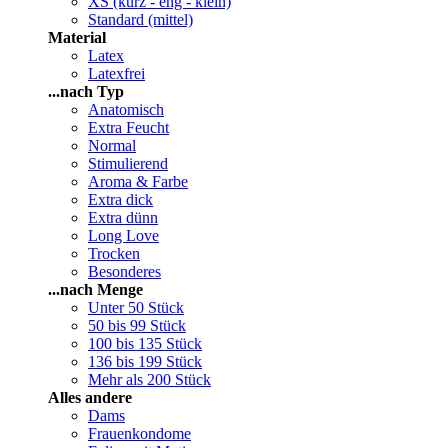
XS (kurz - eng - klein)
Standard (mittel)
Material
Latex
Latexfrei
...nach Typ
Anatomisch
Extra Feucht
Normal
Stimulierend
Aroma & Farbe
Extra dick
Extra dünn
Long Love
Trocken
Besonderes
...nach Menge
Unter 50 Stück
50 bis 99 Stück
100 bis 135 Stück
136 bis 199 Stück
Mehr als 200 Stück
Alles andere
Dams
Frauenkondome