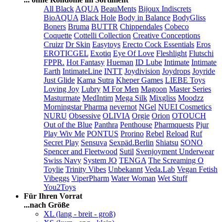
All Black
AQUA
BeauMents
Bijoux Indiscrets
BioAQUA
Black Hole
Body in Balance
BodyGliss
Boners
Bruma
BUTTR
Chippendales
Cobeco
Coquette
Cottelli Collection
Creative Conceptions
Cruizr
Dr Skin
Easytoys
Erecto Cock Essentials
Eros
EROTICGEL
Exotiq
Eye Of Love
Fleshlight
Flutschi
FPPR.
Hot Fantasy
Hueman
ID Lube
Intimate
Intimate
Earth
IntimateLine
INTT
Joydivision
Joydrops
Joyride
Just Glide
Kama Sutra
Kheper Games
LIEBE Toys
Loving Joy
Lubry
M For Men
Magoon
Master Series
Masturmate
MedIntim
Mega Silk
Mixgliss
Moodzz
Morningstar Pharma
nevernot
NGel
NUEI Cosmetics
NURU
Obsessive
OLIVIA
Orgie
Orion
OTOUCH
Out of the Blue
Panthra
Penthouse
Pharmquests
Pjur
Play Wiv Me
PONTUS
Prorino
Rebel
Reload
Ruf
Secret Play
Sensuva
Sexpäd.Berlin
Shiatsu
SONO
Spencer and Fleetwood
Sutil
Svenjoyment Underwear
Swiss Navy
System JO
TENGA
The Screaming O
Toylie
Trinity Vibes
Unbekannt
Veda.Lab
Vegan Fetish
Vibeggs
ViperPharm
Water Woman
Wet Stuff
You2Toys
Für Ihren Vorrat
...nach Größe
XL (lang - breit - groß)