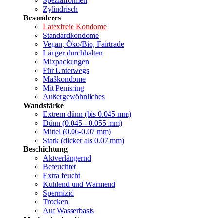
Spezialformen
Zylindrisch
Besonderes
Latexfreie Kondome
Standardkondome
Vegan, Öko/Bio, Fairtrade
Länger durchhalten
Mixpackungen
Für Unterwegs
Maßkondome
Mit Penisring
Außergewöhnliches
Wandstärke
Extrem dünn (bis 0.045 mm)
Dünn (0.045 - 0.055 mm)
Mittel (0.06-0.07 mm)
Stark (dicker als 0.07 mm)
Beschichtung
Aktverlängernd
Befeuchtet
Extra feucht
Kühlend und Wärmend
Spermizid
Trocken
Auf Wasserbasis