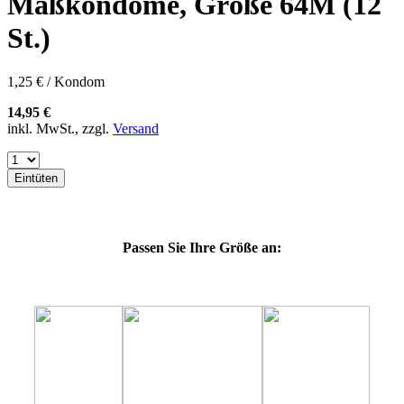
Maßkondome, Größe 64M (12
57K
60E
St.)
60F
60G
60H
1,25 € / Kondom
60J
60K
14,95 €
60L
inkl. MwSt., zzgl.
Versand
64E
64F
64G
Eintüten
64K
64L
69H
69J
Passen Sie Ihre Größe an:
69K
69L
69M