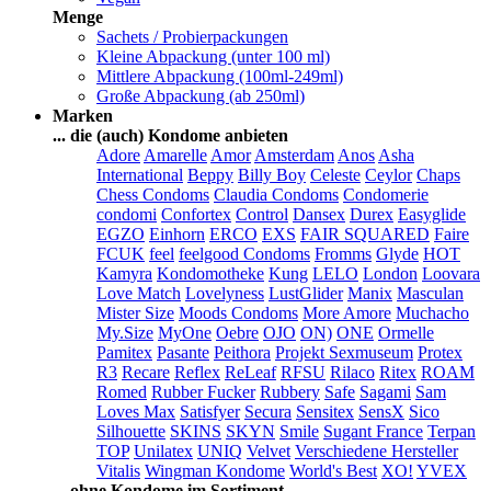
Menge
Sachets / Probierpackungen
Kleine Abpackung (unter 100 ml)
Mittlere Abpackung (100ml-249ml)
Große Abpackung (ab 250ml)
Marken
... die (auch) Kondome anbieten
Adore
Amarelle
Amor
Amsterdam
Anos
Asha
International
Beppy
Billy Boy
Celeste
Ceylor
Chaps
Chess Condoms
Claudia Condoms
Condomerie
condomi
Confortex
Control
Dansex
Durex
Easyglide
EGZO
Einhorn
ERCO
EXS
FAIR SQUARED
Faire
FCUK
feel
feelgood Condoms
Fromms
Glyde
HOT
Kamyra
Kondomotheke
Kung
LELO
London
Loovara
Love Match
Lovelyness
LustGlider
Manix
Masculan
Mister Size
Moods Condoms
More Amore
Muchacho
My.Size
MyOne
Oebre
OJO
ON)
ONE
Ormelle
Pamitex
Pasante
Peithora
Projekt Sexmuseum
Protex
R3
Recare
Reflex
ReLeaf
RFSU
Rilaco
Ritex
ROAM
Romed
Rubber Fucker
Rubbery
Safe
Sagami
Sam
Loves Max
Satisfyer
Secura
Sensitex
SensX
Sico
Silhouette
SKINS
SKYN
Smile
Sugant France
Terpan
TOP
Unilatex
UNIQ
Velvet
Verschiedene Hersteller
Vitalis
Wingman Kondome
World's Best
XO!
YVEX
... ohne Kondome im Sortiment