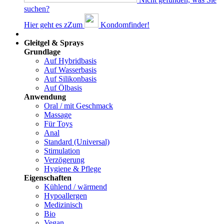
suchen?
Hier geht es z
Z
um
Kondomfinder!
Dams
Gleitgel & Sprays
Grundlage
Auf Hybridbasis
Auf Wasserbasis
Auf Silikonbasis
Auf Ölbasis
Anwendung
Oral / mit Geschmack
Massage
Für Toys
Anal
Standard (Universal)
Stimulation
Verzögerung
Hygiene & Pflege
Eigenschaften
Kühlend / wärmend
Hypoallergen
Medizinisch
Bio
Vegan