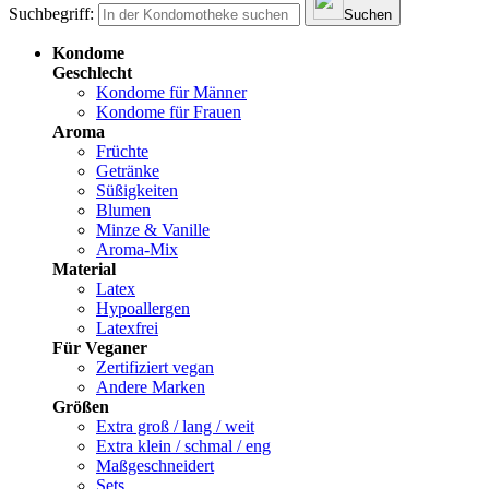
Suchbegriff:
Suchen
Kondome
Geschlecht
Kondome für Männer
Kondome für Frauen
Aroma
Früchte
Getränke
Süßigkeiten
Blumen
Minze & Vanille
Aroma-Mix
Material
Latex
Hypoallergen
Latexfrei
Für Veganer
Zertifiziert vegan
Andere Marken
Größen
Extra groß / lang / weit
Extra klein / schmal / eng
Maßgeschneidert
Sets