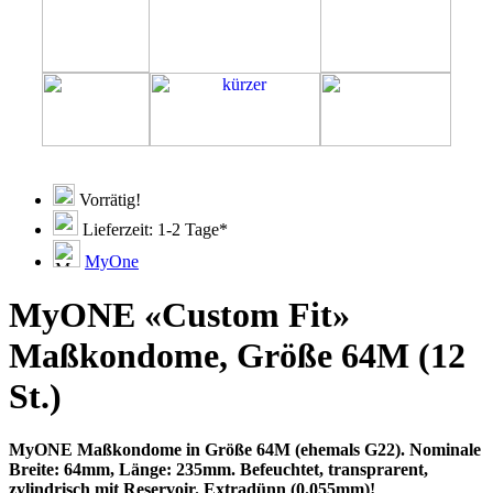
Vorrätig!
Lieferzeit: 1-2 Tage*
MyOne
MyONE «Custom Fit»
Maßkondome, Größe 64M (12
St.)
MyONE Maßkondome in Größe 64M (ehemals G22). Nominale
Breite: 64mm, Länge: 235mm. Befeuchtet, transprarent,
zylindrisch mit Reservoir. Extradünn (0.055mm)!