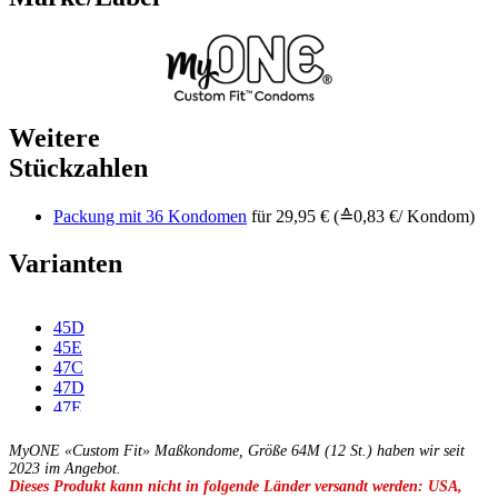
Weitere
Stückzahlen
Packung mit 36 Kondomen
für 29,95 € (≙0,83 €/ Kondom)
Varianten
45D
45E
47C
47D
47E
47F
49C
MyONE «Custom Fit» Maßkondome, Größe 64M (12 St.) haben wir seit
49D
2023 im Angebot.
Dieses Produkt kann nicht in folgende Länder versandt werden: USA,
49E