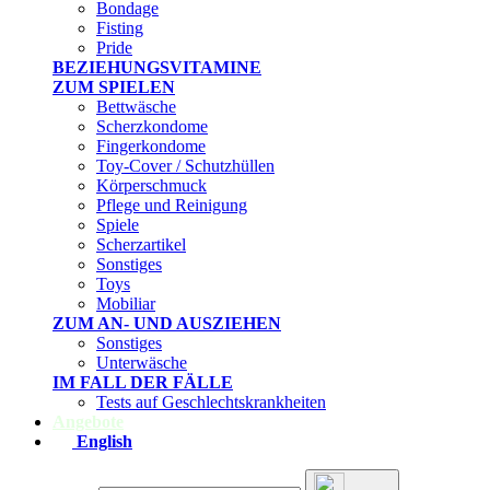
Bondage
Fisting
Pride
BEZIEHUNGSVITAMINE
ZUM SPIELEN
Bettwäsche
Scherzkondome
Fingerkondome
Toy-Cover / Schutzhüllen
Körperschmuck
Pflege und Reinigung
Spiele
Scherzartikel
Sonstiges
Toys
Mobiliar
ZUM AN- UND AUSZIEHEN
Sonstiges
Unterwäsche
IM FALL DER FÄLLE
Tests auf Geschlechtskrankheiten
Angebote
English