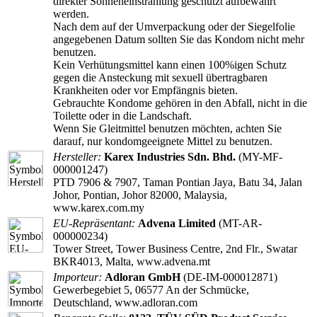
direkter Sonneneinstrahlung geschützt aufbewahrt
werden.
Nach dem auf der Umverpackung oder der Siegelfolie
angegebenen Datum sollten Sie das Kondom nicht mehr
benutzen.
Kein Verhütungsmittel kann einen 100%igen Schutz
gegen die Ansteckung mit sexuell übertragbaren
Krankheiten oder vor Empfängnis bieten.
Gebrauchte Kondome gehören in den Abfall, nicht in die
Toilette oder in die Landschaft.
Wenn Sie Gleitmittel benutzen möchten, achten Sie
darauf, nur kondomgeeignete Mittel zu benutzen.
Hersteller:
Karex Industries Sdn. Bhd.
(MY-MF-
000001247)
PTD 7906 & 7907, Taman Pontian Jaya, Batu 34, Jalan
Johor, Pontian, Johor 82000, Malaysia,
www.karex.com.my
EU-Repräsentant:
Advena Limited
(MT-AR-
000000234)
Tower Street, Tower Business Centre, 2nd Flr., Swatar
BKR4013, Malta, www.advena.mt
Importeur:
Adloran GmbH
(DE-IM-000012871)
Gewerbegebiet 5, 06577 An der Schmücke,
Deutschland, www.adloran.com