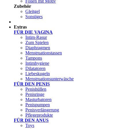
Folien mit Motiv
Zubehör
Gleitgel
Sonstiges
Test Sets
Extras
FÜR DIE VAGINA
Intim-Rasur
Zum Spielen
Diaphragmen
Menstruationstassen
Tampons
Intimhygiene
Dilatatoren
Liebeskugeln
Menstruationsunterwäsche
FÜR DEN PENIS
Penishüllen
Penisringe
Masturbatoren
Penispumpen
Penisverlängerung
Pflegeprodukte
FÜR DEN ANUS
Toys