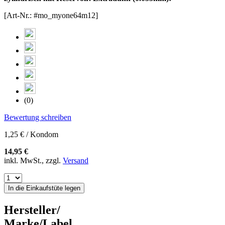
[Art-Nr.: #mo_myone64m12]
(0)
Bewertung schreiben
1,25 € / Kondom
14,95 €
inkl. MwSt., zzgl.
Versand
In die Einkaufstüte legen
Hersteller/
Marke/Label