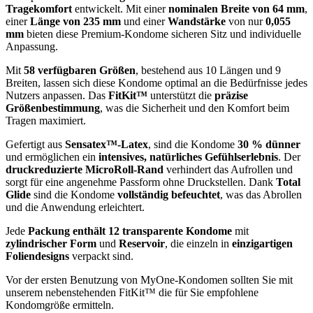
Tragekomfort
entwickelt. Mit einer
nominalen Breite von 64 mm
,
einer
Länge von 235 mm
und einer
Wandstärke
von nur
0,055
mm
bieten diese Premium-Kondome sicheren Sitz und individuelle
Anpassung.
Mit
58 verfügbaren Größen
, bestehend aus 10 Längen und 9
Breiten, lassen sich diese Kondome optimal an die Bedürfnisse jedes
Nutzers anpassen. Das
FitKit™
unterstützt die
präzise
Größenbestimmung
, was die Sicherheit und den Komfort beim
Tragen maximiert.
Gefertigt aus
Sensatex™-Latex
, sind die Kondome
30 % dünner
und ermöglichen ein
intensives, natürliches Gefühlserlebnis
. Der
druckreduzierte MicroRoll-Rand
verhindert das Aufrollen und
sorgt für eine angenehme Passform ohne Druckstellen. Dank
Total
Glide
sind die Kondome
vollständig befeuchtet
, was das Abrollen
und die Anwendung erleichtert.
Jede
Packung enthält 12 transparente Kondome
mit
zylindrischer Form
und
Reservoir
, die einzeln in
einzigartigen
Foliendesigns
verpackt sind.
Vor der ersten Benutzung von MyOne-Kondomen sollten Sie mit
unserem nebenstehenden FitKit™ die für Sie empfohlene
Kondomgröße ermitteln.