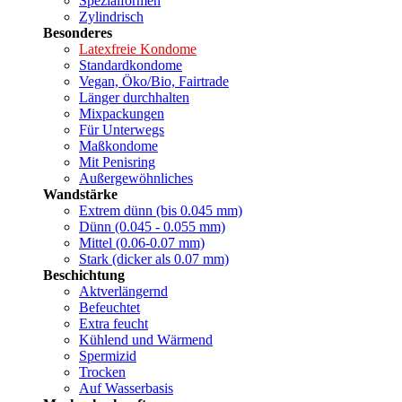
Spezialformen
Zylindrisch
Besonderes
Latexfreie Kondome
Standardkondome
Vegan, Öko/Bio, Fairtrade
Länger durchhalten
Mixpackungen
Für Unterwegs
Maßkondome
Mit Penisring
Außergewöhnliches
Wandstärke
Extrem dünn (bis 0.045 mm)
Dünn (0.045 - 0.055 mm)
Mittel (0.06-0.07 mm)
Stark (dicker als 0.07 mm)
Beschichtung
Aktverlängernd
Befeuchtet
Extra feucht
Kühlend und Wärmend
Spermizid
Trocken
Auf Wasserbasis