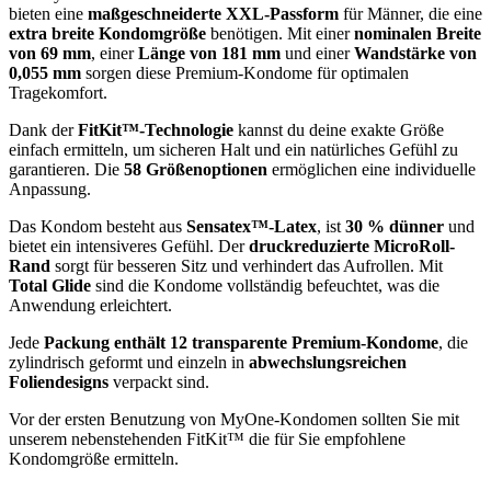
bieten eine
maßgeschneiderte XXL-Passform
für Männer, die eine
extra breite Kondomgröße
benötigen. Mit einer
nominalen Breite
von 69 mm
, einer
Länge von 181 mm
und einer
Wandstärke von
0,055 mm
sorgen diese Premium-Kondome für optimalen
Tragekomfort.
Dank der
FitKit™-Technologie
kannst du deine exakte Größe
einfach ermitteln, um sicheren Halt und ein natürliches Gefühl zu
garantieren. Die
58 Größenoptionen
ermöglichen eine individuelle
Anpassung.
Das Kondom besteht aus
Sensatex™-Latex
, ist
30 % dünner
und
bietet ein intensiveres Gefühl. Der
druckreduzierte MicroRoll-
Rand
sorgt für besseren Sitz und verhindert das Aufrollen. Mit
Total Glide
sind die Kondome vollständig befeuchtet, was die
Anwendung erleichtert.
Jede
Packung enthält 12 transparente Premium-Kondome
, die
zylindrisch geformt und einzeln in
abwechslungsreichen
Foliendesigns
verpackt sind.
Vor der ersten Benutzung von MyOne-Kondomen sollten Sie mit
unserem nebenstehenden FitKit™ die für Sie empfohlene
Kondomgröße ermitteln.