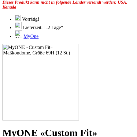
Dieses Produkt kann nicht in folgende Länder versandt werden: USA,
49E
Kanada
49F
49G
51C
Vorrätig!
51D
Lieferzeit: 1-2 Tage*
51E
51F
MyOne
51G
51H
53C
53D
53E
53F
53G
53H
55D
55E
55F
55G
55H
55J
57D
57E
57F
MyONE «Custom Fit»
57G