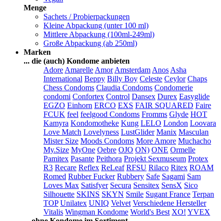
Menge
Sachets / Probierpackungen
Kleine Abpackung (unter 100 ml)
Mittlere Abpackung (100ml-249ml)
Große Abpackung (ab 250ml)
Marken
... die (auch) Kondome anbieten
Adore
Amarelle
Amor
Amsterdam
Anos
Asha
International
Beppy
Billy Boy
Celeste
Ceylor
Chaps
Chess Condoms
Claudia Condoms
Condomerie
condomi
Confortex
Control
Dansex
Durex
Easyglide
EGZO
Einhorn
ERCO
EXS
FAIR SQUARED
Faire
FCUK
feel
feelgood Condoms
Fromms
Glyde
HOT
Kamyra
Kondomotheke
Kung
LELO
London
Loovara
Love Match
Lovelyness
LustGlider
Manix
Masculan
Mister Size
Moods Condoms
More Amore
Muchacho
My.Size
MyOne
Oebre
OJO
ON)
ONE
Ormelle
Pamitex
Pasante
Peithora
Projekt Sexmuseum
Protex
R3
Recare
Reflex
ReLeaf
RFSU
Rilaco
Ritex
ROAM
Romed
Rubber Fucker
Rubbery
Safe
Sagami
Sam
Loves Max
Satisfyer
Secura
Sensitex
SensX
Sico
Silhouette
SKINS
SKYN
Smile
Sugant France
Terpan
TOP
Unilatex
UNIQ
Velvet
Verschiedene Hersteller
Vitalis
Wingman Kondome
World's Best
XO!
YVEX
... ohne Kondome im Sortiment