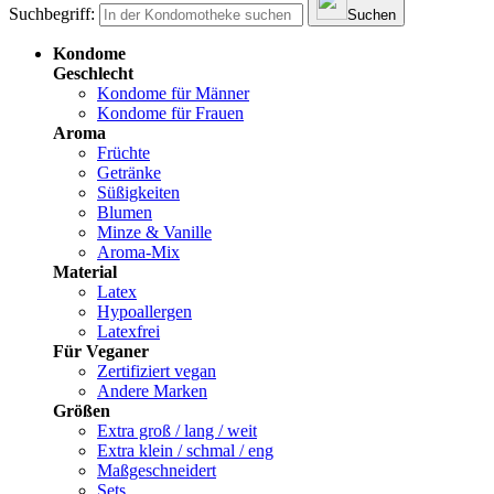
Suchbegriff:
Suchen
Kondome
Geschlecht
Kondome für Männer
Kondome für Frauen
Aroma
Früchte
Getränke
Süßigkeiten
Blumen
Minze & Vanille
Aroma-Mix
Material
Latex
Hypoallergen
Latexfrei
Für Veganer
Zertifiziert vegan
Andere Marken
Größen
Extra groß / lang / weit
Extra klein / schmal / eng
Maßgeschneidert
Sets