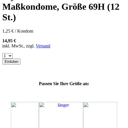
57H
Maßkondome, Größe 69H (12
57K
60E
St.)
60F
60G
60H
1,25 € / Kondom
60J
60K
14,95 €
60L
inkl. MwSt., zzgl.
Versand
64E
64F
64G
Eintüten
64K
64L
64M
69J
Passen Sie Ihre Größe an:
69K
69L
69M