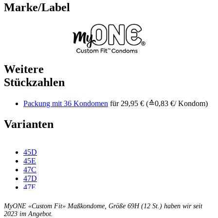
Marke/Label
Weitere
Stückzahlen
Packung mit 36 Kondomen
für 29,95 € (≙0,83 €/ Kondom)
Varianten
45D
45E
47C
47D
47E
47F
49C
MyONE «Custom Fit» Maßkondome, Größe 69H (12 St.) haben wir seit
49D
2023 im Angebot.