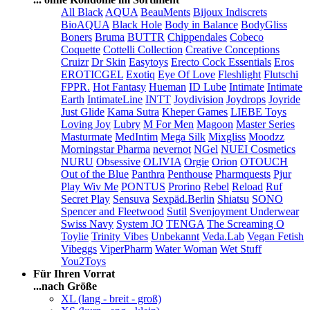
All Black
AQUA
BeauMents
Bijoux Indiscrets
BioAQUA
Black Hole
Body in Balance
BodyGliss
Boners
Bruma
BUTTR
Chippendales
Cobeco
Coquette
Cottelli Collection
Creative Conceptions
Cruizr
Dr Skin
Easytoys
Erecto Cock Essentials
Eros
EROTICGEL
Exotiq
Eye Of Love
Fleshlight
Flutschi
FPPR.
Hot Fantasy
Hueman
ID Lube
Intimate
Intimate
Earth
IntimateLine
INTT
Joydivision
Joydrops
Joyride
Just Glide
Kama Sutra
Kheper Games
LIEBE Toys
Loving Joy
Lubry
M For Men
Magoon
Master Series
Masturmate
MedIntim
Mega Silk
Mixgliss
Moodzz
Morningstar Pharma
nevernot
NGel
NUEI Cosmetics
NURU
Obsessive
OLIVIA
Orgie
Orion
OTOUCH
Out of the Blue
Panthra
Penthouse
Pharmquests
Pjur
Play Wiv Me
PONTUS
Prorino
Rebel
Reload
Ruf
Secret Play
Sensuva
Sexpäd.Berlin
Shiatsu
SONO
Spencer and Fleetwood
Sutil
Svenjoyment Underwear
Swiss Navy
System JO
TENGA
The Screaming O
Toylie
Trinity Vibes
Unbekannt
Veda.Lab
Vegan Fetish
Vibeggs
ViperPharm
Water Woman
Wet Stuff
You2Toys
Für Ihren Vorrat
...nach Größe
XL (lang - breit - groß)