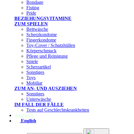
Bondage
Fisting
Pride
BEZIEHUNGSVITAMINE
ZUM SPIELEN
Bettwäsche
Scherzkondome
Fingerkondome
Toy-Cover / Schutzhüllen
Körperschmuck
Pflege und Reinigung
Spiele
Scherzartikel
Sonstiges
Toys
Mobiliar
ZUM AN- UND AUSZIEHEN
Sonstiges
Unterwäsche
IM FALL DER FÄLLE
Tests auf Geschlechtskrankheiten
Angebote
English