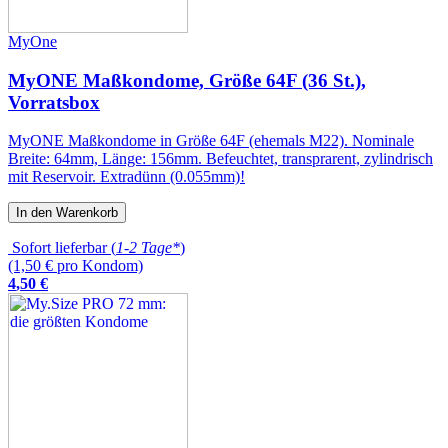
MyOne
MyONE Maßkondome, Größe 64F (36 St.),
Vorratsbox
MyONE Maßkondome in Größe 64F (ehemals M22). Nominale
Breite: 64mm, Länge: 156mm. Befeuchtet, transprarent, zylindrisch
mit Reservoir. Extradünn (0.055mm)!
In den Warenkorb
Sofort lieferbar (
1-2 Tage*
)
(1,50 € pro Kondom)
4
,
50
€