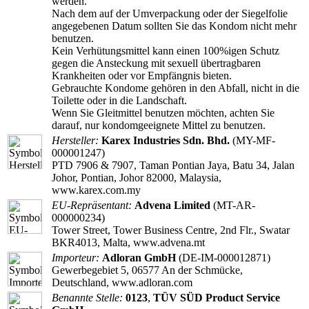
werden.
Nach dem auf der Umverpackung oder der Siegelfolie
angegebenen Datum sollten Sie das Kondom nicht mehr
benutzen.
Kein Verhütungsmittel kann einen 100%igen Schutz
gegen die Ansteckung mit sexuell übertragbaren
Krankheiten oder vor Empfängnis bieten.
Gebrauchte Kondome gehören in den Abfall, nicht in die
Toilette oder in die Landschaft.
Wenn Sie Gleitmittel benutzen möchten, achten Sie
darauf, nur kondomgeeignete Mittel zu benutzen.
Hersteller:
Karex Industries Sdn. Bhd.
(MY-MF-
000001247)
PTD 7906 & 7907, Taman Pontian Jaya, Batu 34, Jalan
Johor, Pontian, Johor 82000, Malaysia,
www.karex.com.my
EU-Repräsentant:
Advena Limited
(MT-AR-
000000234)
Tower Street, Tower Business Centre, 2nd Flr., Swatar
BKR4013, Malta, www.advena.mt
Importeur:
Adloran GmbH
(DE-IM-000012871)
Gewerbegebiet 5, 06577 An der Schmücke,
Deutschland, www.adloran.com
Benannte Stelle:
0123
,
TÜV SÜD Product Service