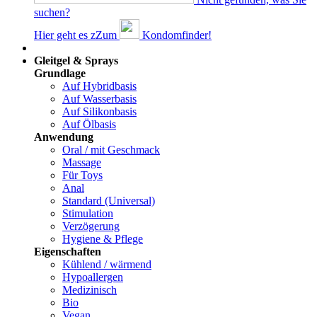
suchen?
Hier geht es z
Z
um
Kondomfinder!
Dams
Gleitgel & Sprays
Grundlage
Auf Hybridbasis
Auf Wasserbasis
Auf Silikonbasis
Auf Ölbasis
Anwendung
Oral / mit Geschmack
Massage
Für Toys
Anal
Standard (Universal)
Stimulation
Verzögerung
Hygiene & Pflege
Eigenschaften
Kühlend / wärmend
Hypoallergen
Medizinisch
Bio
Vegan