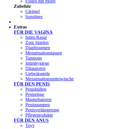
Folien mit Motiv
Zubehör
Gleitgel
Sonstiges
Test Sets
Extras
FÜR DIE VAGINA
Intim-Rasur
Zum Spielen
Diaphragmen
Menstruationstassen
Tampons
Intimhygiene
Dilatatoren
Liebeskugeln
Menstruationsunterwäsche
FÜR DEN PENIS
Penishüllen
Penisringe
Masturbatoren
Penispumpen
Penisverlängerung
Pflegeprodukte
FÜR DEN ANUS
Toys