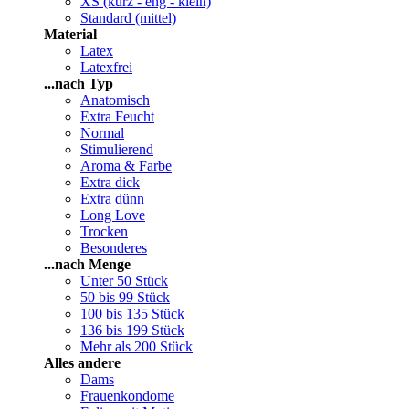
XS (kurz - eng - klein)
Standard (mittel)
Material
Latex
Latexfrei
...nach Typ
Anatomisch
Extra Feucht
Normal
Stimulierend
Aroma & Farbe
Extra dick
Extra dünn
Long Love
Trocken
Besonderes
...nach Menge
Unter 50 Stück
50 bis 99 Stück
100 bis 135 Stück
136 bis 199 Stück
Mehr als 200 Stück
Alles andere
Dams
Frauenkondome