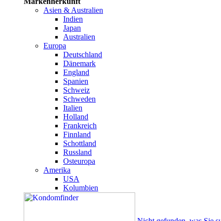
Markenherkunft
Asien & Australien
Indien
Japan
Australien
Europa
Deutschland
Dänemark
England
Spanien
Schweiz
Schweden
Italien
Holland
Frankreich
Finnland
Schottland
Russland
Osteuropa
Amerika
USA
Kolumbien
Nicht gefunden, was Sie s