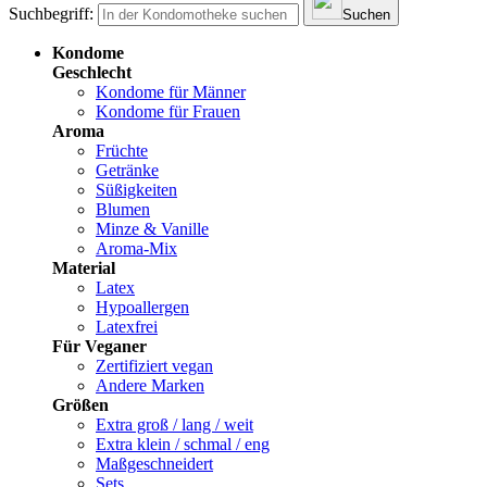
Suchbegriff:
Suchen
Kondome
Geschlecht
Kondome für Männer
Kondome für Frauen
Aroma
Früchte
Getränke
Süßigkeiten
Blumen
Minze & Vanille
Aroma-Mix
Material
Latex
Hypoallergen
Latexfrei
Für Veganer
Zertifiziert vegan
Andere Marken
Größen
Extra groß / lang / weit
Extra klein / schmal / eng
Maßgeschneidert
Sets