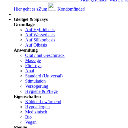
Hier geht es z
Z
um
Kondomfinder!
Dams
Gleitgel & Sprays
Grundlage
Auf Hybridbasis
Auf Wasserbasis
Auf Silikonbasis
Auf Ölbasis
Anwendung
Oral / mit Geschmack
Massage
Für Toys
Anal
Standard (Universal)
Stimulation
Verzögerung
Hygiene & Pflege
Eigenschaften
Kühlend / wärmend
Hypoallergen
Medizinisch
Bio
Vegan
Menge