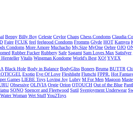
nal
Beppy
Billy Boy
Celeste
Ceylor
Chaps
Chess Condoms
Claudia C
ED
Faire
FCUK
feel
feelgood Condoms
Fromms
Glyde
HOT
Kamyra
ds Condoms
More Amore
Muchacho
My.Size
MyOne
Oebre
OJO
ON
omed
Rubber Fucker
Rubbery
Safe
Sagami
Sam Loves Max
Satisfyer
 Hersteller
Vitalis
Wingman Kondome
World's Best
XO!
YVEX
UA
Black Hole
Body in Balance
BodyGliss
Boners
Bruma
BUTTR
Ch
ROTICGEL
Exotiq
Eye Of Love
Fleshlight
Flutschi
FPPR.
Hot Fantas
per Games
LIEBE Toys
Loving Joy
Lubry
M For Men
Magoon
Maste
URU
Obsessive
OLIVIA
Orgie
Orion
OTOUCH
Out of the Blue
Pant
iatsu
SONO
Spencer and Fleetwood
Sutil
Svenjoyment Underwear
Sw
Water Woman
Wet Stuff
You2Toys