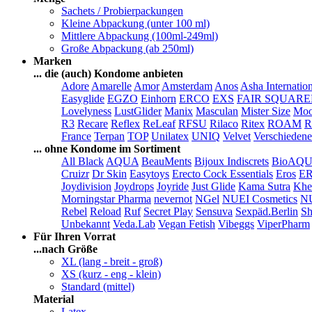
Sachets / Probierpackungen
Kleine Abpackung (unter 100 ml)
Mittlere Abpackung (100ml-249ml)
Große Abpackung (ab 250ml)
Marken
... die (auch) Kondome anbieten
Adore
Amarelle
Amor
Amsterdam
Anos
Asha Internatio
Easyglide
EGZO
Einhorn
ERCO
EXS
FAIR SQUAR
Lovelyness
LustGlider
Manix
Masculan
Mister Size
Moo
R3
Recare
Reflex
ReLeaf
RFSU
Rilaco
Ritex
ROAM
R
France
Terpan
TOP
Unilatex
UNIQ
Velvet
Verschiedene
... ohne Kondome im Sortiment
All Black
AQUA
BeauMents
Bijoux Indiscrets
BioAQ
Cruizr
Dr Skin
Easytoys
Erecto Cock Essentials
Eros
E
Joydivision
Joydrops
Joyride
Just Glide
Kama Sutra
Khe
Morningstar Pharma
nevernot
NGel
NUEI Cosmetics
N
Rebel
Reload
Ruf
Secret Play
Sensuva
Sexpäd.Berlin
Sh
Unbekannt
Veda.Lab
Vegan Fetish
Vibeggs
ViperPharm
Für Ihren Vorrat
...nach Größe
XL (lang - breit - groß)
XS (kurz - eng - klein)
Standard (mittel)
Material
Latex