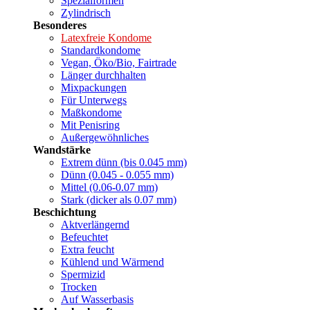
Spezialformen
Zylindrisch
Besonderes
Latexfreie Kondome
Standardkondome
Vegan, Öko/Bio, Fairtrade
Länger durchhalten
Mixpackungen
Für Unterwegs
Maßkondome
Mit Penisring
Außergewöhnliches
Wandstärke
Extrem dünn (bis 0.045 mm)
Dünn (0.045 - 0.055 mm)
Mittel (0.06-0.07 mm)
Stark (dicker als 0.07 mm)
Beschichtung
Aktverlängernd
Befeuchtet
Extra feucht
Kühlend und Wärmend
Spermizid
Trocken
Auf Wasserbasis