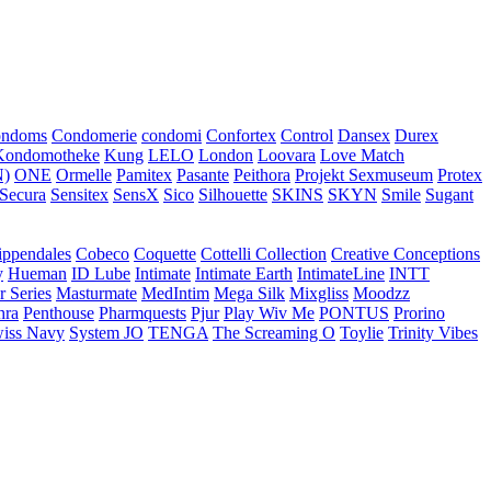
ondoms
Condomerie
condomi
Confortex
Control
Dansex
Durex
Kondomotheke
Kung
LELO
London
Loovara
Love Match
)
ONE
Ormelle
Pamitex
Pasante
Peithora
Projekt Sexmuseum
Protex
Secura
Sensitex
SensX
Sico
Silhouette
SKINS
SKYN
Smile
Sugant
ippendales
Cobeco
Coquette
Cottelli Collection
Creative Conceptions
y
Hueman
ID Lube
Intimate
Intimate Earth
IntimateLine
INTT
r Series
Masturmate
MedIntim
Mega Silk
Mixgliss
Moodzz
hra
Penthouse
Pharmquests
Pjur
Play Wiv Me
PONTUS
Prorino
iss Navy
System JO
TENGA
The Screaming O
Toylie
Trinity Vibes