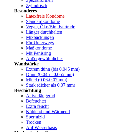
Spezialformen
Zylindrisch
Besonderes
Latexfreie Kondome
Standardkondome
Vegan, Öko/Bio, Fairtrade
Länger durchhalten
Mixpackungen
Für Unterwegs
Maßkondome
Mit Penisring
Außergewöhnliches
Wandstärke
Extrem dünn (bis 0.045 mm)
Dünn (0.045 - 0.055 mm)
Mittel (0.06-0.07 mm)
Stark (dicker als 0.07 mm)
Beschichtung
Aktverlängernd
Befeuchtet
Extra feucht
Kühlend und Wärmend
Spermizid
Trocken
Auf Wasserbasis