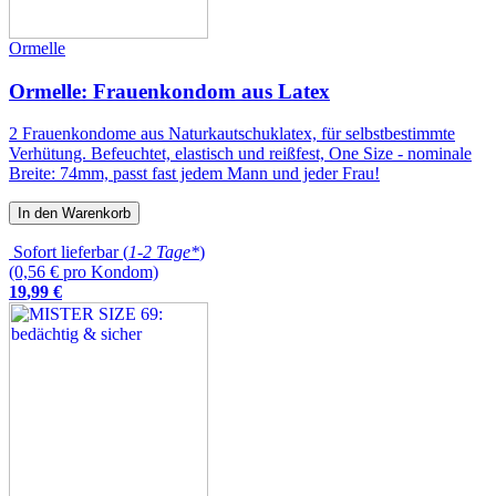
Ormelle
Ormelle: Frauenkondom aus Latex
2 Frauenkondome aus Naturkautschuklatex, für selbstbestimmte
Verhütung. Befeuchtet, elastisch und reißfest, One Size - nominale
Breite: 74mm, passt fast jedem Mann und jeder Frau!
In den Warenkorb
Sofort lieferbar (
1-2 Tage*
)
(0,56 € pro Kondom)
19
,
99
€