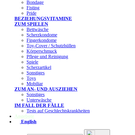
Bondage
Fisting
Pride
BEZIEHUNGSVITAMINE
ZUM SPIELEN
Bettwäsche
Scherzkondome
Fingerkondome
Toy-Cover / Schutzhüllen
Körperschmuck
Pflege und Reinigung
Spiele
Scherzartikel
Sonstiges
Toys
Mobiliar
ZUM AN- UND AUSZIEHEN
Sonstiges
Unterwäsche
IM FALL DER FÄLLE
Tests auf Geschlechtskrankheiten
Angebote
English