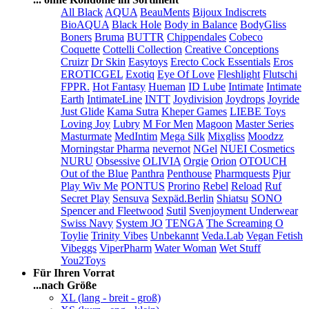
All Black
AQUA
BeauMents
Bijoux Indiscrets
BioAQUA
Black Hole
Body in Balance
BodyGliss
Boners
Bruma
BUTTR
Chippendales
Cobeco
Coquette
Cottelli Collection
Creative Conceptions
Cruizr
Dr Skin
Easytoys
Erecto Cock Essentials
Eros
EROTICGEL
Exotiq
Eye Of Love
Fleshlight
Flutschi
FPPR.
Hot Fantasy
Hueman
ID Lube
Intimate
Intimate
Earth
IntimateLine
INTT
Joydivision
Joydrops
Joyride
Just Glide
Kama Sutra
Kheper Games
LIEBE Toys
Loving Joy
Lubry
M For Men
Magoon
Master Series
Masturmate
MedIntim
Mega Silk
Mixgliss
Moodzz
Morningstar Pharma
nevernot
NGel
NUEI Cosmetics
NURU
Obsessive
OLIVIA
Orgie
Orion
OTOUCH
Out of the Blue
Panthra
Penthouse
Pharmquests
Pjur
Play Wiv Me
PONTUS
Prorino
Rebel
Reload
Ruf
Secret Play
Sensuva
Sexpäd.Berlin
Shiatsu
SONO
Spencer and Fleetwood
Sutil
Svenjoyment Underwear
Swiss Navy
System JO
TENGA
The Screaming O
Toylie
Trinity Vibes
Unbekannt
Veda.Lab
Vegan Fetish
Vibeggs
ViperPharm
Water Woman
Wet Stuff
You2Toys
Für Ihren Vorrat
...nach Größe
XL (lang - breit - groß)