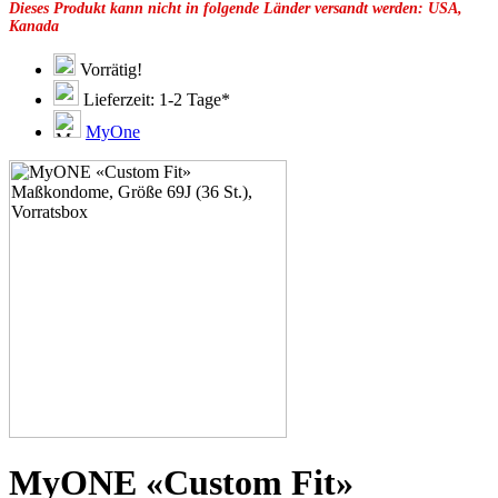
Dieses Produkt kann nicht in folgende Länder versandt werden: USA,
49F
Kanada
49G
51C
51D
Vorrätig!
51E
Lieferzeit: 1-2 Tage*
51F
51G
MyOne
51H
53C
53D
53E
53F
53G
53H
55D
55E
55F
55G
55H
55J
57D
57E
57F
57G
MyONE «Custom Fit»
57H