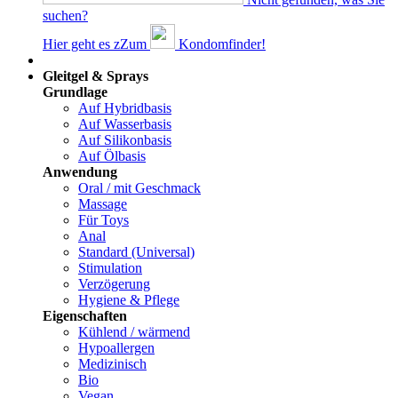
suchen?
Hier geht es z
Z
um
Kondomfinder!
Dams
Gleitgel & Sprays
Grundlage
Auf Hybridbasis
Auf Wasserbasis
Auf Silikonbasis
Auf Ölbasis
Anwendung
Oral / mit Geschmack
Massage
Für Toys
Anal
Standard (Universal)
Stimulation
Verzögerung
Hygiene & Pflege
Eigenschaften
Kühlend / wärmend
Hypoallergen
Medizinisch
Bio
Vegan