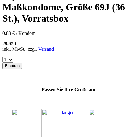
57K
Maßkondome, Größe 69J (36
60E
60F
St.), Vorratsbox
60G
60H
60J
0,83 € / Kondom
60K
60L
29,95 €
64E
inkl. MwSt., zzgl.
Versand
64F
64G
64K
Eintüten
64L
64M
69G
69H
Passen Sie Ihre Größe an:
69K
69L
69M