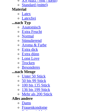
XS (kurz - eng - klein)
Standard (mittel)
Material
Latex
Latexfrei
...nach Typ
Anatomisch
Extra Feucht
Normal
Stimulierend
Aroma & Farbe
Extra dick
Extra dünn
Long Love
Trocken
Besonderes
...nach Menge
Unter 50 Stück
50 bis 99 Stück
100 bis 135 Stück
136 bis 199 Stück
Mehr als 200 Stück
Alles andere
Dams
Frauenkondome