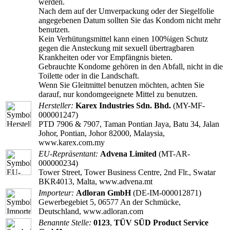
werden.
Nach dem auf der Umverpackung oder der Siegelfolie
angegebenen Datum sollten Sie das Kondom nicht mehr
benutzen.
Kein Verhütungsmittel kann einen 100%igen Schutz
gegen die Ansteckung mit sexuell übertragbaren
Krankheiten oder vor Empfängnis bieten.
Gebrauchte Kondome gehören in den Abfall, nicht in die
Toilette oder in die Landschaft.
Wenn Sie Gleitmittel benutzen möchten, achten Sie
darauf, nur kondomgeeignete Mittel zu benutzen.
Hersteller:
Karex Industries Sdn. Bhd.
(MY-MF-
000001247)
PTD 7906 & 7907, Taman Pontian Jaya, Batu 34, Jalan
Johor, Pontian, Johor 82000, Malaysia,
www.karex.com.my
EU-Repräsentant:
Advena Limited
(MT-AR-
000000234)
Tower Street, Tower Business Centre, 2nd Flr., Swatar
BKR4013, Malta, www.advena.mt
Importeur:
Adloran GmbH
(DE-IM-000012871)
Gewerbegebiet 5, 06577 An der Schmücke,
Deutschland, www.adloran.com
Benannte Stelle:
0123
,
TÜV SÜD Product Service