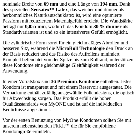
nominale Breite von
69 mm
und eine Länge von
194 mm
. Dank
des speziellen
Sensatex™ Latex
, das weicher und dünner als
herkömmliches Naturkautschuklatex ist, wird eine optimierte
Passform mit reduziertem Materialgefühl erreicht. Die Wandstärke
beträgt nur
0,055 mm
, wodurch das Kondom
30 % dünner
als
Standardvarianten ist und so ein intensiveres Gefühl ermöglicht.
Die zylindrische Form sorgt für ein gleichmäßiges Abrollen und
besseren Sitz, während die
MicroRoll-Technologie
den Druck an
der Basis reduziert und das Risiko des Aufrollens minimiert.
Komplett befeuchtet von der Spitze bis zum Rollrand, unterstützen
diese Kondome eine gleichmäßige Gleitfähigkeit während der
Anwendung.
In einer Vorratsbox sind
36 Premium-Kondome
enthalten. Jedes
Kondom ist transparent und mit einem Reservoir ausgestattet. Die
Verpackung enthält zufällig ausgewählte Foliendesigns, die optisch
für Abwechslung sorgen. Das Produkt erfüllt die hohen
Qualitätsstandards von MyONE und ist auf die individuellen
Bedürfnisse abgestimmt.
Vor der ersten Benutzung von MyOne-Kondomen sollten Sie mit
unserem nebenstehenden FitKit™ die für Sie empfohlene
Kondomgröße ermitteln.