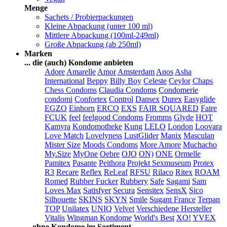
Menge
Sachets / Probierpackungen
Kleine Abpackung (unter 100 ml)
Mittlere Abpackung (100ml-249ml)
Große Abpackung (ab 250ml)
Marken
... die (auch) Kondome anbieten
Adore
Amarelle
Amor
Amsterdam
Anos
Asha
International
Beppy
Billy Boy
Celeste
Ceylor
Chaps
Chess Condoms
Claudia Condoms
Condomerie
condomi
Confortex
Control
Dansex
Durex
Easyglide
EGZO
Einhorn
ERCO
EXS
FAIR SQUARED
Faire
FCUK
feel
feelgood Condoms
Fromms
Glyde
HOT
Kamyra
Kondomotheke
Kung
LELO
London
Loovara
Love Match
Lovelyness
LustGlider
Manix
Masculan
Mister Size
Moods Condoms
More Amore
Muchacho
My.Size
MyOne
Oebre
OJO
ON)
ONE
Ormelle
Pamitex
Pasante
Peithora
Projekt Sexmuseum
Protex
R3
Recare
Reflex
ReLeaf
RFSU
Rilaco
Ritex
ROAM
Romed
Rubber Fucker
Rubbery
Safe
Sagami
Sam
Loves Max
Satisfyer
Secura
Sensitex
SensX
Sico
Silhouette
SKINS
SKYN
Smile
Sugant France
Terpan
TOP
Unilatex
UNIQ
Velvet
Verschiedene Hersteller
Vitalis
Wingman Kondome
World's Best
XO!
YVEX
... ohne Kondome im Sortiment