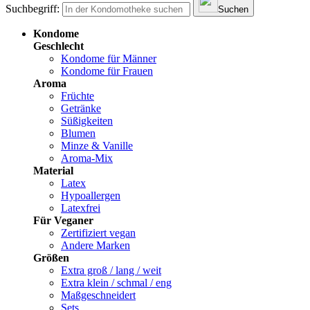
Suchbegriff:
Suchen
Kondome
Geschlecht
Kondome für Männer
Kondome für Frauen
Aroma
Früchte
Getränke
Süßigkeiten
Blumen
Minze & Vanille
Aroma-Mix
Material
Latex
Hypoallergen
Latexfrei
Für Veganer
Zertifiziert vegan
Andere Marken
Größen
Extra groß / lang / weit
Extra klein / schmal / eng
Maßgeschneidert
Sets