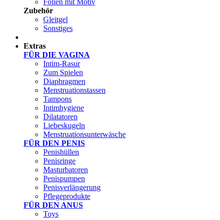
Folien mit Motiv
Zubehör
Gleitgel
Sonstiges
Test Sets
Extras
FÜR DIE VAGINA
Intim-Rasur
Zum Spielen
Diaphragmen
Menstruationstassen
Tampons
Intimhygiene
Dilatatoren
Liebeskugeln
Menstruationsunterwäsche
FÜR DEN PENIS
Penishüllen
Penisringe
Masturbatoren
Penispumpen
Penisverlängerung
Pflegeprodukte
FÜR DEN ANUS
Toys