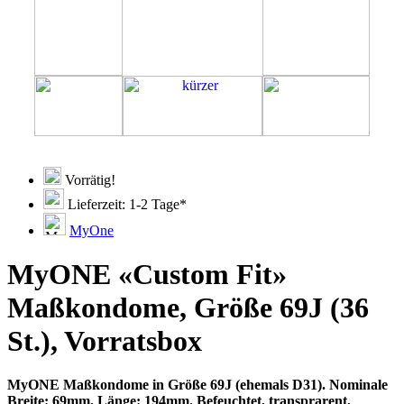
Vorrätig!
Lieferzeit: 1-2 Tage*
MyOne
MyONE «Custom Fit»
Maßkondome, Größe 69J (36
St.), Vorratsbox
MyONE Maßkondome in Größe 69J (ehemals D31). Nominale
Breite: 69mm, Länge: 194mm. Befeuchtet, transprarent,