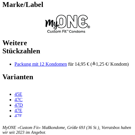
Marke/Label
Weitere
Stückzahlen
Packung mit 12 Kondomen
für 14,95 € (≙1,25 €/ Kondom)
Varianten
45E
47C
47D
47E
47F
49C
49D
MyONE «Custom Fit» Maßkondome, Größe 69J (36 St.), Vorratsbox haben
49E
wir seit 2023 im Angebot.