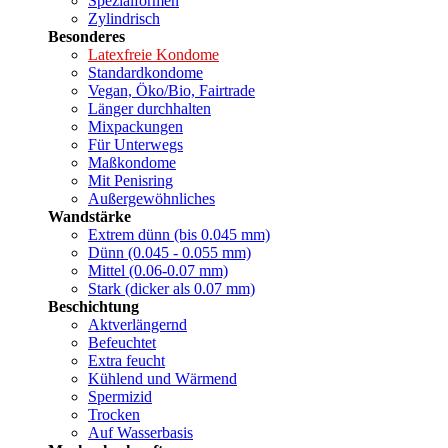
Spezialformen
Zylindrisch
Besonderes
Latexfreie Kondome
Standardkondome
Vegan, Öko/Bio, Fairtrade
Länger durchhalten
Mixpackungen
Für Unterwegs
Maßkondome
Mit Penisring
Außergewöhnliches
Wandstärke
Extrem dünn (bis 0.045 mm)
Dünn (0.045 - 0.055 mm)
Mittel (0.06-0.07 mm)
Stark (dicker als 0.07 mm)
Beschichtung
Aktverlängernd
Befeuchtet
Extra feucht
Kühlend und Wärmend
Spermizid
Trocken
Auf Wasserbasis