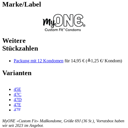
Marke/Label
Weitere
Stückzahlen
Packung mit 12 Kondomen
für 14,95 € (≙1,25 €/ Kondom)
Varianten
45E
47C
47D
47E
47F
49C
49D
MyONE «Custom Fit» Maßkondome, Größe 69J (36 St.), Vorratsbox haben
49E
wir seit 2023 im Angebot.