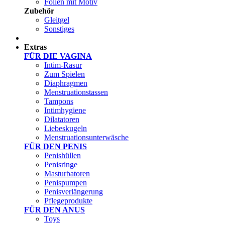
Folien mit Motiv
Zubehör
Gleitgel
Sonstiges
Test Sets
Extras
FÜR DIE VAGINA
Intim-Rasur
Zum Spielen
Diaphragmen
Menstruationstassen
Tampons
Intimhygiene
Dilatatoren
Liebeskugeln
Menstruationsunterwäsche
FÜR DEN PENIS
Penishüllen
Penisringe
Masturbatoren
Penispumpen
Penisverlängerung
Pflegeprodukte
FÜR DEN ANUS
Toys