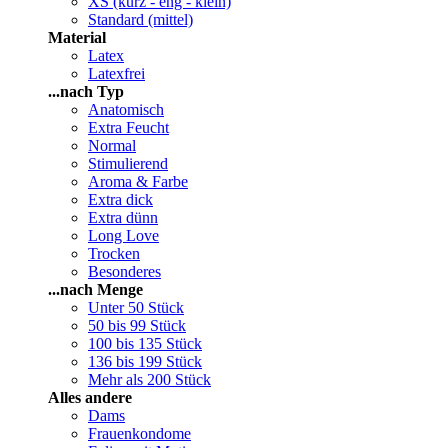
XS (kurz - eng - klein)
Standard (mittel)
Material
Latex
Latexfrei
...nach Typ
Anatomisch
Extra Feucht
Normal
Stimulierend
Aroma & Farbe
Extra dick
Extra dünn
Long Love
Trocken
Besonderes
...nach Menge
Unter 50 Stück
50 bis 99 Stück
100 bis 135 Stück
136 bis 199 Stück
Mehr als 200 Stück
Alles andere
Dams
Frauenkondome