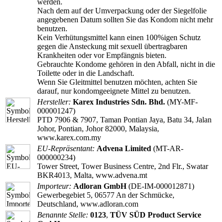
werden.
Nach dem auf der Umverpackung oder der Siegelfolie
angegebenen Datum sollten Sie das Kondom nicht mehr
benutzen.
Kein Verhütungsmittel kann einen 100%igen Schutz
gegen die Ansteckung mit sexuell übertragbaren
Krankheiten oder vor Empfängnis bieten.
Gebrauchte Kondome gehören in den Abfall, nicht in die
Toilette oder in die Landschaft.
Wenn Sie Gleitmittel benutzen möchten, achten Sie
darauf, nur kondomgeeignete Mittel zu benutzen.
Hersteller:
Karex Industries Sdn. Bhd.
(MY-MF-
000001247)
PTD 7906 & 7907, Taman Pontian Jaya, Batu 34, Jalan
Johor, Pontian, Johor 82000, Malaysia,
www.karex.com.my
EU-Repräsentant:
Advena Limited
(MT-AR-
000000234)
Tower Street, Tower Business Centre, 2nd Flr., Swatar
BKR4013, Malta, www.advena.mt
Importeur:
Adloran GmbH
(DE-IM-000012871)
Gewerbegebiet 5, 06577 An der Schmücke,
Deutschland, www.adloran.com
Benannte Stelle:
0123
,
TÜV SÜD Product Service