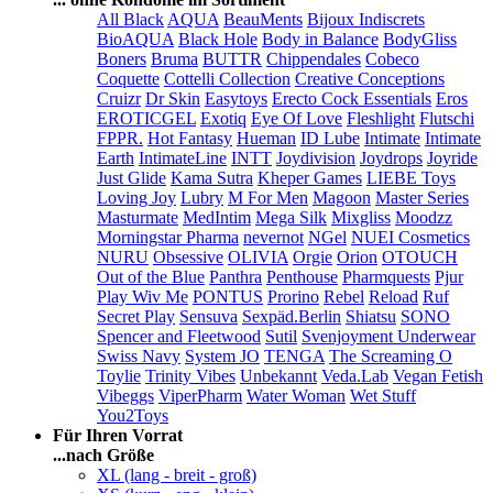
All Black
AQUA
BeauMents
Bijoux Indiscrets
BioAQUA
Black Hole
Body in Balance
BodyGliss
Boners
Bruma
BUTTR
Chippendales
Cobeco
Coquette
Cottelli Collection
Creative Conceptions
Cruizr
Dr Skin
Easytoys
Erecto Cock Essentials
Eros
EROTICGEL
Exotiq
Eye Of Love
Fleshlight
Flutschi
FPPR.
Hot Fantasy
Hueman
ID Lube
Intimate
Intimate
Earth
IntimateLine
INTT
Joydivision
Joydrops
Joyride
Just Glide
Kama Sutra
Kheper Games
LIEBE Toys
Loving Joy
Lubry
M For Men
Magoon
Master Series
Masturmate
MedIntim
Mega Silk
Mixgliss
Moodzz
Morningstar Pharma
nevernot
NGel
NUEI Cosmetics
NURU
Obsessive
OLIVIA
Orgie
Orion
OTOUCH
Out of the Blue
Panthra
Penthouse
Pharmquests
Pjur
Play Wiv Me
PONTUS
Prorino
Rebel
Reload
Ruf
Secret Play
Sensuva
Sexpäd.Berlin
Shiatsu
SONO
Spencer and Fleetwood
Sutil
Svenjoyment Underwear
Swiss Navy
System JO
TENGA
The Screaming O
Toylie
Trinity Vibes
Unbekannt
Veda.Lab
Vegan Fetish
Vibeggs
ViperPharm
Water Woman
Wet Stuff
You2Toys
Für Ihren Vorrat
...nach Größe
XL (lang - breit - groß)