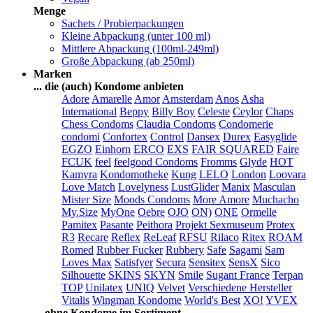
Menge
Sachets / Probierpackungen
Kleine Abpackung (unter 100 ml)
Mittlere Abpackung (100ml-249ml)
Große Abpackung (ab 250ml)
Marken
... die (auch) Kondome anbieten
Adore
Amarelle
Amor
Amsterdam
Anos
Asha
International
Beppy
Billy Boy
Celeste
Ceylor
Chaps
Chess Condoms
Claudia Condoms
Condomerie
condomi
Confortex
Control
Dansex
Durex
Easyglide
EGZO
Einhorn
ERCO
EXS
FAIR SQUARED
Faire
FCUK
feel
feelgood Condoms
Fromms
Glyde
HOT
Kamyra
Kondomotheke
Kung
LELO
London
Loovara
Love Match
Lovelyness
LustGlider
Manix
Masculan
Mister Size
Moods Condoms
More Amore
Muchacho
My.Size
MyOne
Oebre
OJO
ON)
ONE
Ormelle
Pamitex
Pasante
Peithora
Projekt Sexmuseum
Protex
R3
Recare
Reflex
ReLeaf
RFSU
Rilaco
Ritex
ROAM
Romed
Rubber Fucker
Rubbery
Safe
Sagami
Sam
Loves Max
Satisfyer
Secura
Sensitex
SensX
Sico
Silhouette
SKINS
SKYN
Smile
Sugant France
Terpan
TOP
Unilatex
UNIQ
Velvet
Verschiedene Hersteller
Vitalis
Wingman Kondome
World's Best
XO!
YVEX
... ohne Kondome im Sortiment