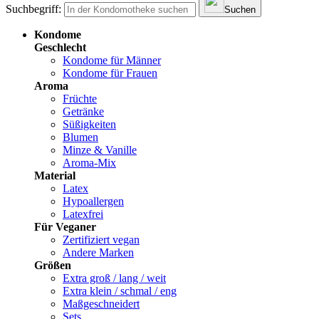
Suchbegriff:
Suchen
Kondome
Geschlecht
Kondome für Männer
Kondome für Frauen
Aroma
Früchte
Getränke
Süßigkeiten
Blumen
Minze & Vanille
Aroma-Mix
Material
Latex
Hypoallergen
Latexfrei
Für Veganer
Zertifiziert vegan
Andere Marken
Größen
Extra groß / lang / weit
Extra klein / schmal / eng
Maßgeschneidert
Sets