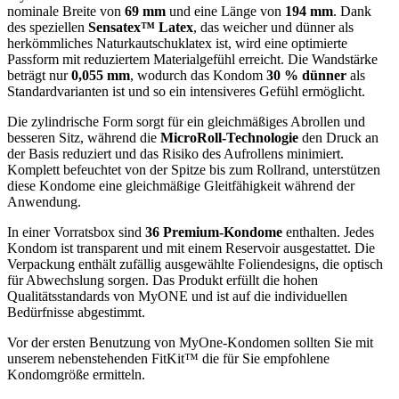
nominale Breite von
69 mm
und eine Länge von
194 mm
. Dank
des speziellen
Sensatex™ Latex
, das weicher und dünner als
herkömmliches Naturkautschuklatex ist, wird eine optimierte
Passform mit reduziertem Materialgefühl erreicht. Die Wandstärke
beträgt nur
0,055 mm
, wodurch das Kondom
30 % dünner
als
Standardvarianten ist und so ein intensiveres Gefühl ermöglicht.
Die zylindrische Form sorgt für ein gleichmäßiges Abrollen und
besseren Sitz, während die
MicroRoll-Technologie
den Druck an
der Basis reduziert und das Risiko des Aufrollens minimiert.
Komplett befeuchtet von der Spitze bis zum Rollrand, unterstützen
diese Kondome eine gleichmäßige Gleitfähigkeit während der
Anwendung.
In einer Vorratsbox sind
36 Premium-Kondome
enthalten. Jedes
Kondom ist transparent und mit einem Reservoir ausgestattet. Die
Verpackung enthält zufällig ausgewählte Foliendesigns, die optisch
für Abwechslung sorgen. Das Produkt erfüllt die hohen
Qualitätsstandards von MyONE und ist auf die individuellen
Bedürfnisse abgestimmt.
Vor der ersten Benutzung von MyOne-Kondomen sollten Sie mit
unserem nebenstehenden FitKit™ die für Sie empfohlene
Kondomgröße ermitteln.