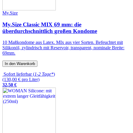
My.Size
My.Size Classic MIX 69 mm: die
überdurchschnittlich großen Kondome
10 Maßkondome aus Latex. MIx aus vier Sorten. Befeuchtet mit
Silikonöl, zylindrisch mit Reservoir, transparent, nominale Breite:
69mm.
In den Warenkorb
Sofort lieferbar (
1-2 Tage*
)
(130,00 € pro Liter)
32
,
50
€