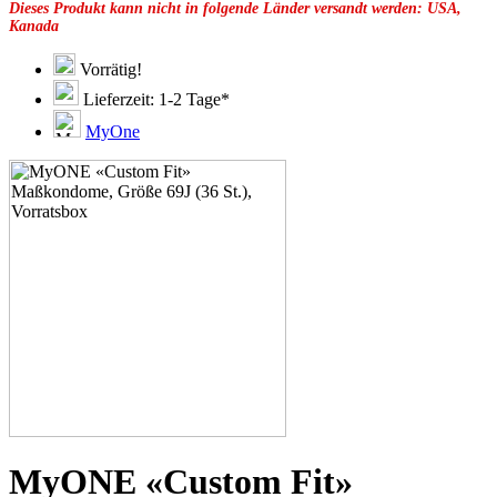
Dieses Produkt kann nicht in folgende Länder versandt werden: USA,
49F
Kanada
49G
51C
51D
Vorrätig!
51E
Lieferzeit: 1-2 Tage*
51F
51G
MyOne
51H
53C
53D
53E
53F
53G
53H
55D
55E
55F
55G
55H
55J
57D
57E
57F
57G
MyONE «Custom Fit»
57H