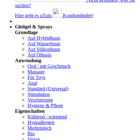
suchen?
Hier geht es z
Z
um
Kondomfinder!
Dams
Gleitgel & Sprays
Grundlage
Auf Hybridbasis
Auf Wasserbasis
Auf Silikonbasis
Auf Ölbasis
Anwendung
Oral / mit Geschmack
Massage
Für Toys
Anal
Standard (Universal)
Stimulation
Verzögerung
Hygiene & Pflege
Eigenschaften
Kühlend / wärmend
Hypoallergen
Medizinisch
Bio
Vegan