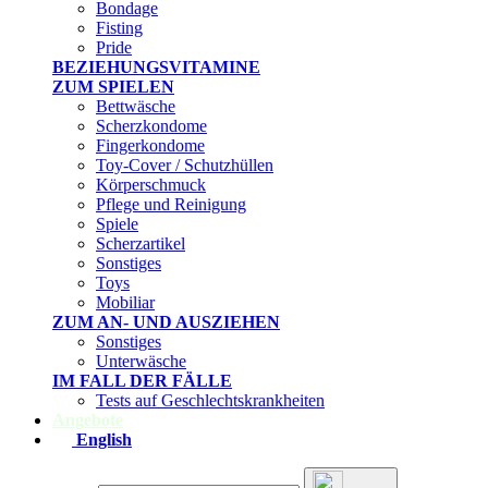
Bondage
Fisting
Pride
BEZIEHUNGSVITAMINE
ZUM SPIELEN
Bettwäsche
Scherzkondome
Fingerkondome
Toy-Cover / Schutzhüllen
Körperschmuck
Pflege und Reinigung
Spiele
Scherzartikel
Sonstiges
Toys
Mobiliar
ZUM AN- UND AUSZIEHEN
Sonstiges
Unterwäsche
IM FALL DER FÄLLE
Tests auf Geschlechtskrankheiten
Angebote
English