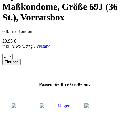
57K
Maßkondome, Größe 69J (36
60E
60F
St.), Vorratsbox
60G
60H
60J
0,83 € / Kondom
60K
60L
29,95 €
64E
inkl. MwSt., zzgl.
Versand
64F
64G
64K
Eintüten
64L
64M
69G
69H
Passen Sie Ihre Größe an:
69K
69L
69M