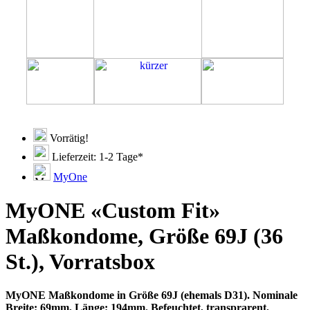
Vorrätig!
Lieferzeit: 1-2 Tage*
MyOne
MyONE «Custom Fit»
Maßkondome, Größe 69J (36
St.), Vorratsbox
MyONE Maßkondome in Größe 69J (ehemals D31). Nominale
Breite: 69mm, Länge: 194mm. Befeuchtet, transprarent,