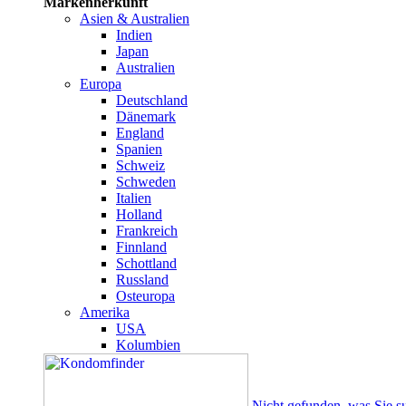
Markenherkunft
Asien & Australien
Indien
Japan
Australien
Europa
Deutschland
Dänemark
England
Spanien
Schweiz
Schweden
Italien
Holland
Frankreich
Finnland
Schottland
Russland
Osteuropa
Amerika
USA
Kolumbien
Nicht gefunden, was Sie s