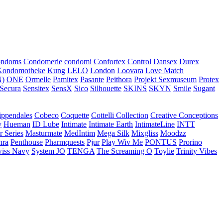
ondoms
Condomerie
condomi
Confortex
Control
Dansex
Durex
Kondomotheke
Kung
LELO
London
Loovara
Love Match
)
ONE
Ormelle
Pamitex
Pasante
Peithora
Projekt Sexmuseum
Protex
Secura
Sensitex
SensX
Sico
Silhouette
SKINS
SKYN
Smile
Sugant
ippendales
Cobeco
Coquette
Cottelli Collection
Creative Conceptions
y
Hueman
ID Lube
Intimate
Intimate Earth
IntimateLine
INTT
r Series
Masturmate
MedIntim
Mega Silk
Mixgliss
Moodzz
hra
Penthouse
Pharmquests
Pjur
Play Wiv Me
PONTUS
Prorino
iss Navy
System JO
TENGA
The Screaming O
Toylie
Trinity Vibes