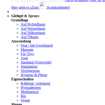
Hier geht es z
Z
um
Kondomfinder!
Dams
Gleitgel & Sprays
Grundlage
Auf Hybridbasis
Auf Wasserbasis
Auf Silikonbasis
Auf Ölbasis
Anwendung
Oral / mit Geschmack
Massage
Für Toys
Anal
Standard (Universal)
Stimulation
Verzögerung
Hygiene & Pflege
Eigenschaften
Kühlend / wärmend
Hypoallergen
Medizinisch
Bio
Vegan
Menge