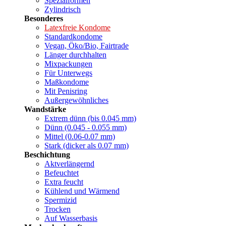
Spezialformen
Zylindrisch
Besonderes
Latexfreie Kondome
Standardkondome
Vegan, Öko/Bio, Fairtrade
Länger durchhalten
Mixpackungen
Für Unterwegs
Maßkondome
Mit Penisring
Außergewöhnliches
Wandstärke
Extrem dünn (bis 0.045 mm)
Dünn (0.045 - 0.055 mm)
Mittel (0.06-0.07 mm)
Stark (dicker als 0.07 mm)
Beschichtung
Aktverlängernd
Befeuchtet
Extra feucht
Kühlend und Wärmend
Spermizid
Trocken
Auf Wasserbasis