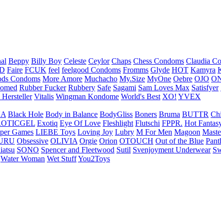
nal
Beppy
Billy Boy
Celeste
Ceylor
Chaps
Chess Condoms
Claudia C
ED
Faire
FCUK
feel
feelgood Condoms
Fromms
Glyde
HOT
Kamyra
ds Condoms
More Amore
Muchacho
My.Size
MyOne
Oebre
OJO
ON
omed
Rubber Fucker
Rubbery
Safe
Sagami
Sam Loves Max
Satisfyer
 Hersteller
Vitalis
Wingman Kondome
World's Best
XO!
YVEX
UA
Black Hole
Body in Balance
BodyGliss
Boners
Bruma
BUTTR
Ch
ROTICGEL
Exotiq
Eye Of Love
Fleshlight
Flutschi
FPPR.
Hot Fantas
per Games
LIEBE Toys
Loving Joy
Lubry
M For Men
Magoon
Maste
URU
Obsessive
OLIVIA
Orgie
Orion
OTOUCH
Out of the Blue
Pant
iatsu
SONO
Spencer and Fleetwood
Sutil
Svenjoyment Underwear
Sw
Water Woman
Wet Stuff
You2Toys