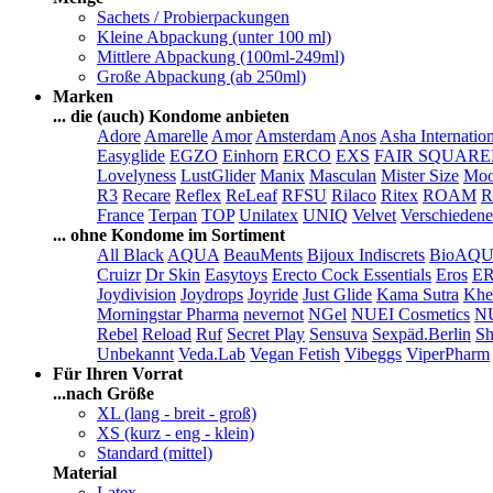
Sachets / Probierpackungen
Kleine Abpackung (unter 100 ml)
Mittlere Abpackung (100ml-249ml)
Große Abpackung (ab 250ml)
Marken
... die (auch) Kondome anbieten
Adore
Amarelle
Amor
Amsterdam
Anos
Asha Internatio
Easyglide
EGZO
Einhorn
ERCO
EXS
FAIR SQUAR
Lovelyness
LustGlider
Manix
Masculan
Mister Size
Moo
R3
Recare
Reflex
ReLeaf
RFSU
Rilaco
Ritex
ROAM
R
France
Terpan
TOP
Unilatex
UNIQ
Velvet
Verschiedene
... ohne Kondome im Sortiment
All Black
AQUA
BeauMents
Bijoux Indiscrets
BioAQ
Cruizr
Dr Skin
Easytoys
Erecto Cock Essentials
Eros
E
Joydivision
Joydrops
Joyride
Just Glide
Kama Sutra
Khe
Morningstar Pharma
nevernot
NGel
NUEI Cosmetics
N
Rebel
Reload
Ruf
Secret Play
Sensuva
Sexpäd.Berlin
Sh
Unbekannt
Veda.Lab
Vegan Fetish
Vibeggs
ViperPharm
Für Ihren Vorrat
...nach Größe
XL (lang - breit - groß)
XS (kurz - eng - klein)
Standard (mittel)
Material
Latex