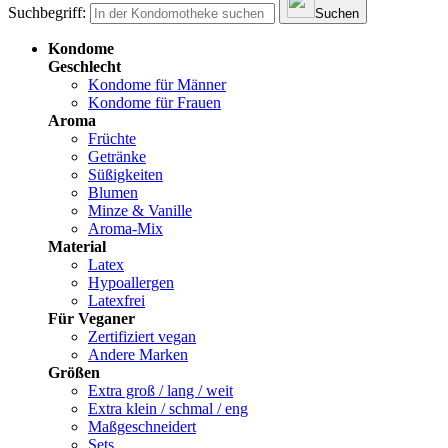
Suchbegriff:
Suchen
Kondome
Geschlecht
Kondome für Männer
Kondome für Frauen
Aroma
Früchte
Getränke
Süßigkeiten
Blumen
Minze & Vanille
Aroma-Mix
Material
Latex
Hypoallergen
Latexfrei
Für Veganer
Zertifiziert vegan
Andere Marken
Größen
Extra groß / lang / weit
Extra klein / schmal / eng
Maßgeschneidert
Sets