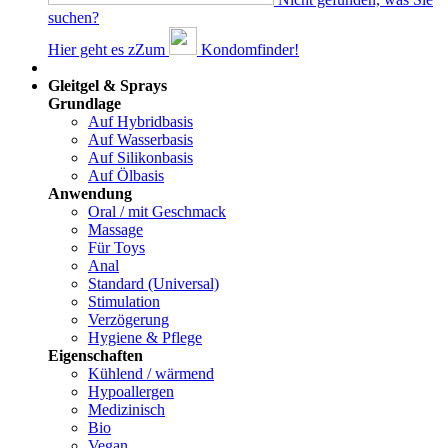
suchen?
Hier geht es z
Z
um
Kondomfinder!
Dams
Gleitgel & Sprays
Grundlage
Auf Hybridbasis
Auf Wasserbasis
Auf Silikonbasis
Auf Ölbasis
Anwendung
Oral / mit Geschmack
Massage
Für Toys
Anal
Standard (Universal)
Stimulation
Verzögerung
Hygiene & Pflege
Eigenschaften
Kühlend / wärmend
Hypoallergen
Medizinisch
Bio
Vegan