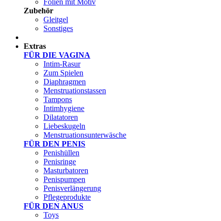
Folien mit Motiv
Zubehör
Gleitgel
Sonstiges
Test Sets
Extras
FÜR DIE VAGINA
Intim-Rasur
Zum Spielen
Diaphragmen
Menstruationstassen
Tampons
Intimhygiene
Dilatatoren
Liebeskugeln
Menstruationsunterwäsche
FÜR DEN PENIS
Penishüllen
Penisringe
Masturbatoren
Penispumpen
Penisverlängerung
Pflegeprodukte
FÜR DEN ANUS
Toys