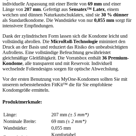
individuelle Anpassung mit einer Breite von
69 mm
und einer
Länge von
207 mm
. Gefertigt aus
Sensatex™ Latex
, einem
weichen und dünnen Naturkautschuklatex, sind sie
30 % dünner
als Standardkondome. Die Wandstärke von nur
0,055 mm
sorgt für
intensivere Empfindungen.
Dank der zylindrischen Form lassen sich die Kondome leicht und
vollständig abrollen. Die
MicroRoll-Technologie
minimiert den
Druck an der Basis und reduziert das Risiko des unbeabsichtigten
Aufrollens. Eine vollständige Befeuchtung gewährleistet
gleichmäßige Gleitfähigkeit. Die Vorratsbox enthält
36 Premium-
Kondome
, alle transparent und mit Reservoir. Individuell
wechselnde Foliendesigns sorgen für optische Abwechslung.
Vor der ersten Benutzung von MyOne-Kondomen sollten Sie mit
unserem nebenstehenden FitKit™ die für Sie empfohlene
Kondomgröße ermitteln.
Produktmerkmale:
Länge:
207 mm
(± 5 mm*)
Nominale Breite:
69 mm
(± 2 mm*)
Wandstärke:
0,055 mm
Komfortabel