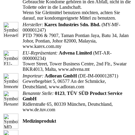
Gebrauchte Kondome gehören in den Abfall, nicht in die
Toilette oder in die Landschaft.
Wenn Sie Gleitmittel benutzen möchten, achten Sie
darauf, nur kondomgeeignete Mittel zu benutzen.
Hersteller:
Karex Industries Sdn. Bhd.
(MY-MF-
000001247)
PTD 7906 & 7907, Taman Pontian Jaya, Batu 34, Jalan
Johor, Pontian, Johor 82000, Malaysia,
www.karex.com.my
EU-Repräsentant:
Advena Limited
(MT-AR-
000000234)
Tower Street, Tower Business Centre, 2nd Flr., Swatar
BKR4013, Malta, www.advena.mt
Importeur:
Adloran GmbH
(DE-IM-000012871)
Gewerbegebiet 5, 06577 An der Schmücke,
Deutschland, www.adloran.com
Benannte Stelle:
0123
,
TÜV SÜD Product Service
GmbH
Ridlerstraße 65, 80339 München, Deutschland,
www.de.tuv.com
Medizinprodukt