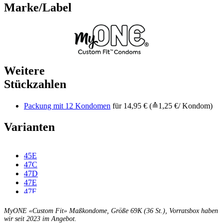
Marke/Label
Weitere
Stückzahlen
Packung mit 12 Kondomen
für 14,95 € (≙1,25 €/ Kondom)
Varianten
45E
47C
47D
47E
47F
49C
49D
MyONE «Custom Fit» Maßkondome, Größe 69K (36 St.), Vorratsbox haben
49E
wir seit 2023 im Angebot.