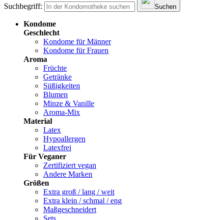
Suchbegriff:
Suchen
Kondome
Geschlecht
Kondome für Männer
Kondome für Frauen
Aroma
Früchte
Getränke
Süßigkeiten
Blumen
Minze & Vanille
Aroma-Mix
Material
Latex
Hypoallergen
Latexfrei
Für Veganer
Zertifiziert vegan
Andere Marken
Größen
Extra groß / lang / weit
Extra klein / schmal / eng
Maßgeschneidert
Sets