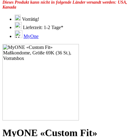
Dieses Produkt kann nicht in folgende Länder versandt werden: USA,
49F
Kanada
49G
51C
51D
Vorrätig!
51E
Lieferzeit: 1-2 Tage*
51F
51G
MyOne
51H
53C
53D
53E
53F
53G
53H
55D
55E
55F
55G
55H
55J
57D
57E
57F
57G
MyONE «Custom Fit»
57H