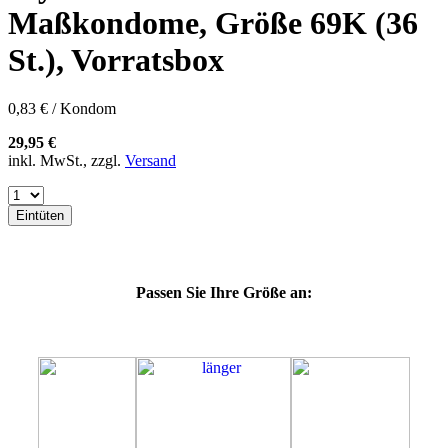
57K
Maßkondome, Größe 69K (36
60E
60F
St.), Vorratsbox
60G
60H
60J
0,83 € / Kondom
60K
60L
29,95 €
64E
inkl. MwSt., zzgl.
Versand
64F
64G
64K
Eintüten
64L
64M
69G
69H
Passen Sie Ihre Größe an:
69J
69L
69M