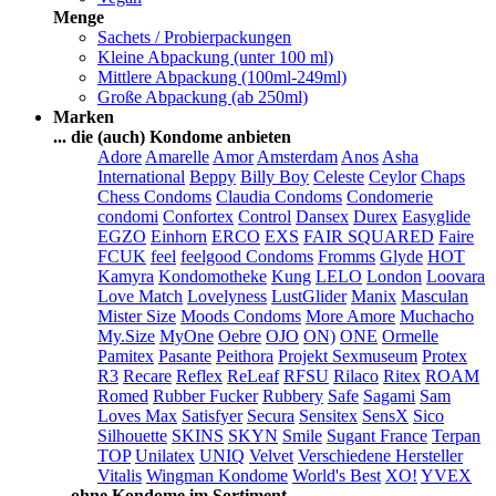
Menge
Sachets / Probierpackungen
Kleine Abpackung (unter 100 ml)
Mittlere Abpackung (100ml-249ml)
Große Abpackung (ab 250ml)
Marken
... die (auch) Kondome anbieten
Adore
Amarelle
Amor
Amsterdam
Anos
Asha
International
Beppy
Billy Boy
Celeste
Ceylor
Chaps
Chess Condoms
Claudia Condoms
Condomerie
condomi
Confortex
Control
Dansex
Durex
Easyglide
EGZO
Einhorn
ERCO
EXS
FAIR SQUARED
Faire
FCUK
feel
feelgood Condoms
Fromms
Glyde
HOT
Kamyra
Kondomotheke
Kung
LELO
London
Loovara
Love Match
Lovelyness
LustGlider
Manix
Masculan
Mister Size
Moods Condoms
More Amore
Muchacho
My.Size
MyOne
Oebre
OJO
ON)
ONE
Ormelle
Pamitex
Pasante
Peithora
Projekt Sexmuseum
Protex
R3
Recare
Reflex
ReLeaf
RFSU
Rilaco
Ritex
ROAM
Romed
Rubber Fucker
Rubbery
Safe
Sagami
Sam
Loves Max
Satisfyer
Secura
Sensitex
SensX
Sico
Silhouette
SKINS
SKYN
Smile
Sugant France
Terpan
TOP
Unilatex
UNIQ
Velvet
Verschiedene Hersteller
Vitalis
Wingman Kondome
World's Best
XO!
YVEX
... ohne Kondome im Sortiment