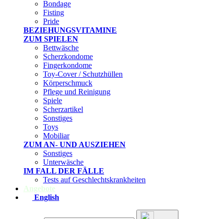
Bondage
Fisting
Pride
BEZIEHUNGSVITAMINE
ZUM SPIELEN
Bettwäsche
Scherzkondome
Fingerkondome
Toy-Cover / Schutzhüllen
Körperschmuck
Pflege und Reinigung
Spiele
Scherzartikel
Sonstiges
Toys
Mobiliar
ZUM AN- UND AUSZIEHEN
Sonstiges
Unterwäsche
IM FALL DER FÄLLE
Tests auf Geschlechtskrankheiten
Angebote
English