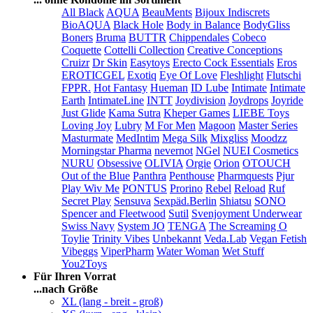
All Black
AQUA
BeauMents
Bijoux Indiscrets
BioAQUA
Black Hole
Body in Balance
BodyGliss
Boners
Bruma
BUTTR
Chippendales
Cobeco
Coquette
Cottelli Collection
Creative Conceptions
Cruizr
Dr Skin
Easytoys
Erecto Cock Essentials
Eros
EROTICGEL
Exotiq
Eye Of Love
Fleshlight
Flutschi
FPPR.
Hot Fantasy
Hueman
ID Lube
Intimate
Intimate
Earth
IntimateLine
INTT
Joydivision
Joydrops
Joyride
Just Glide
Kama Sutra
Kheper Games
LIEBE Toys
Loving Joy
Lubry
M For Men
Magoon
Master Series
Masturmate
MedIntim
Mega Silk
Mixgliss
Moodzz
Morningstar Pharma
nevernot
NGel
NUEI Cosmetics
NURU
Obsessive
OLIVIA
Orgie
Orion
OTOUCH
Out of the Blue
Panthra
Penthouse
Pharmquests
Pjur
Play Wiv Me
PONTUS
Prorino
Rebel
Reload
Ruf
Secret Play
Sensuva
Sexpäd.Berlin
Shiatsu
SONO
Spencer and Fleetwood
Sutil
Svenjoyment Underwear
Swiss Navy
System JO
TENGA
The Screaming O
Toylie
Trinity Vibes
Unbekannt
Veda.Lab
Vegan Fetish
Vibeggs
ViperPharm
Water Woman
Wet Stuff
You2Toys
Für Ihren Vorrat
...nach Größe
XL (lang - breit - groß)