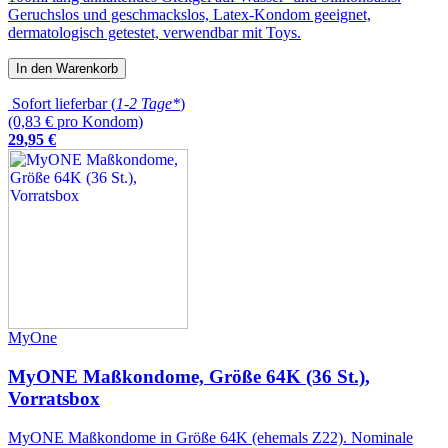
Geruchslos und geschmackslos, Latex-Kondom geeignet,
dermatologisch getestet, verwendbar mit Toys.
In den Warenkorb
Sofort lieferbar (
1-2 Tage*
)
(0,83 € pro Kondom)
29
,
95
€
MyOne
MyONE Maßkondome, Größe 64K (36 St.),
Vorratsbox
MyONE Maßkondome in Größe 64K (ehemals Z22). Nominale