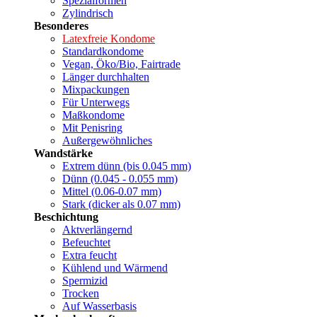
Spezialformen
Zylindrisch
Besonderes
Latexfreie Kondome
Standardkondome
Vegan, Öko/Bio, Fairtrade
Länger durchhalten
Mixpackungen
Für Unterwegs
Maßkondome
Mit Penisring
Außergewöhnliches
Wandstärke
Extrem dünn (bis 0.045 mm)
Dünn (0.045 - 0.055 mm)
Mittel (0.06-0.07 mm)
Stark (dicker als 0.07 mm)
Beschichtung
Aktverlängernd
Befeuchtet
Extra feucht
Kühlend und Wärmend
Spermizid
Trocken
Auf Wasserbasis