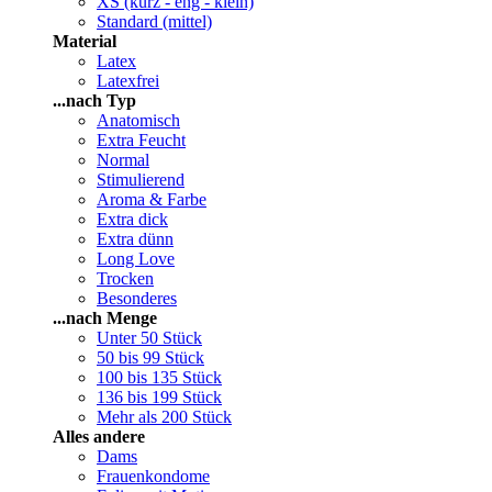
XS (kurz - eng - klein)
Standard (mittel)
Material
Latex
Latexfrei
...nach Typ
Anatomisch
Extra Feucht
Normal
Stimulierend
Aroma & Farbe
Extra dick
Extra dünn
Long Love
Trocken
Besonderes
...nach Menge
Unter 50 Stück
50 bis 99 Stück
100 bis 135 Stück
136 bis 199 Stück
Mehr als 200 Stück
Alles andere
Dams
Frauenkondome