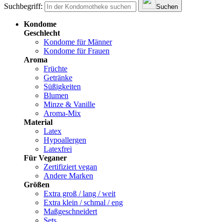
Suchbegriff:
Suchen
Kondome
Geschlecht
Kondome für Männer
Kondome für Frauen
Aroma
Früchte
Getränke
Süßigkeiten
Blumen
Minze & Vanille
Aroma-Mix
Material
Latex
Hypoallergen
Latexfrei
Für Veganer
Zertifiziert vegan
Andere Marken
Größen
Extra groß / lang / weit
Extra klein / schmal / eng
Maßgeschneidert
Sets