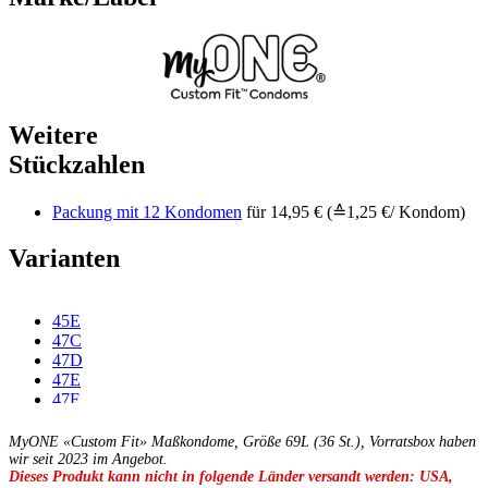
Weitere
Stückzahlen
Packung mit 12 Kondomen
für 14,95 € (≙1,25 €/ Kondom)
Varianten
45E
47C
47D
47E
47F
49C
49D
MyONE «Custom Fit» Maßkondome, Größe 69L (36 St.), Vorratsbox haben
49E
wir seit 2023 im Angebot.
Dieses Produkt kann nicht in folgende Länder versandt werden: USA,
49F