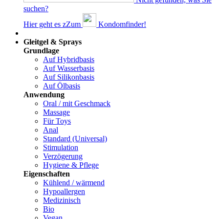
suchen?
Hier geht es z
Z
um
Kondomfinder!
Dams
Gleitgel & Sprays
Grundlage
Auf Hybridbasis
Auf Wasserbasis
Auf Silikonbasis
Auf Ölbasis
Anwendung
Oral / mit Geschmack
Massage
Für Toys
Anal
Standard (Universal)
Stimulation
Verzögerung
Hygiene & Pflege
Eigenschaften
Kühlend / wärmend
Hypoallergen
Medizinisch
Bio
Vegan