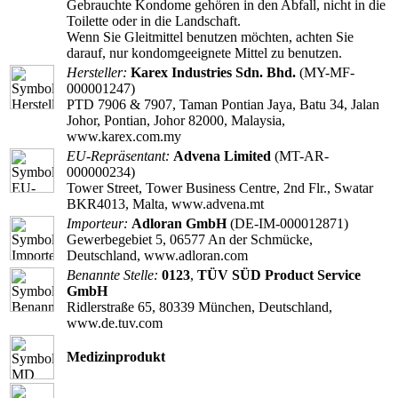
Gebrauchte Kondome gehören in den Abfall, nicht in die
Toilette oder in die Landschaft.
Wenn Sie Gleitmittel benutzen möchten, achten Sie
darauf, nur kondomgeeignete Mittel zu benutzen.
Hersteller:
Karex Industries Sdn. Bhd.
(MY-MF-
000001247)
PTD 7906 & 7907, Taman Pontian Jaya, Batu 34, Jalan
Johor, Pontian, Johor 82000, Malaysia,
www.karex.com.my
EU-Repräsentant:
Advena Limited
(MT-AR-
000000234)
Tower Street, Tower Business Centre, 2nd Flr., Swatar
BKR4013, Malta, www.advena.mt
Importeur:
Adloran GmbH
(DE-IM-000012871)
Gewerbegebiet 5, 06577 An der Schmücke,
Deutschland, www.adloran.com
Benannte Stelle:
0123
,
TÜV SÜD Product Service
GmbH
Ridlerstraße 65, 80339 München, Deutschland,
www.de.tuv.com
Medizinprodukt