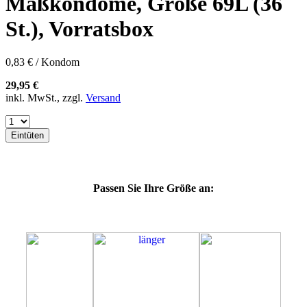
Maßkondome, Größe 69L (36
60E
60F
St.), Vorratsbox
60G
60H
60J
0,83 € / Kondom
60K
60L
29,95 €
64E
inkl. MwSt., zzgl.
Versand
64F
64G
64K
Eintüten
64L
64M
69G
69H
Passen Sie Ihre Größe an:
69J
69K
69M