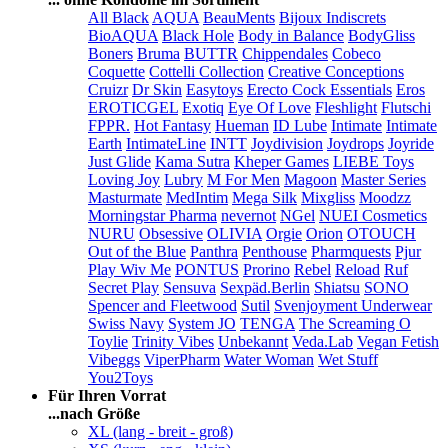
All Black
AQUA
BeauMents
Bijoux Indiscrets
BioAQUA
Black Hole
Body in Balance
BodyGliss
Boners
Bruma
BUTTR
Chippendales
Cobeco
Coquette
Cottelli Collection
Creative Conceptions
Cruizr
Dr Skin
Easytoys
Erecto Cock Essentials
Eros
EROTICGEL
Exotiq
Eye Of Love
Fleshlight
Flutschi
FPPR.
Hot Fantasy
Hueman
ID Lube
Intimate
Intimate
Earth
IntimateLine
INTT
Joydivision
Joydrops
Joyride
Just Glide
Kama Sutra
Kheper Games
LIEBE Toys
Loving Joy
Lubry
M For Men
Magoon
Master Series
Masturmate
MedIntim
Mega Silk
Mixgliss
Moodzz
Morningstar Pharma
nevernot
NGel
NUEI Cosmetics
NURU
Obsessive
OLIVIA
Orgie
Orion
OTOUCH
Out of the Blue
Panthra
Penthouse
Pharmquests
Pjur
Play Wiv Me
PONTUS
Prorino
Rebel
Reload
Ruf
Secret Play
Sensuva
Sexpäd.Berlin
Shiatsu
SONO
Spencer and Fleetwood
Sutil
Svenjoyment Underwear
Swiss Navy
System JO
TENGA
The Screaming O
Toylie
Trinity Vibes
Unbekannt
Veda.Lab
Vegan Fetish
Vibeggs
ViperPharm
Water Woman
Wet Stuff
You2Toys
Für Ihren Vorrat
...nach Größe
XL (lang - breit - groß)