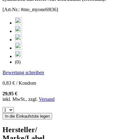
[Art-Nr.: #mo_myone69l36]
(0)
Bewertung schreiben
0,83 € / Kondom
29,95 €
inkl. MwSt., zzgl.
Versand
In die Einkaufstüte legen
Hersteller/
Marke/Label