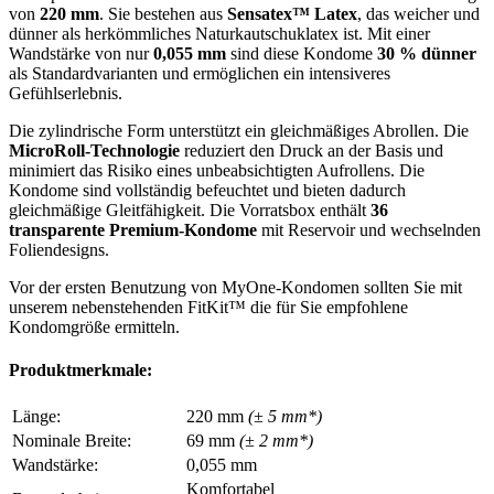
von
220 mm
. Sie bestehen aus
Sensatex™ Latex
, das weicher und
dünner als herkömmliches Naturkautschuklatex ist. Mit einer
Wandstärke von nur
0,055 mm
sind diese Kondome
30 % dünner
als Standardvarianten und ermöglichen ein intensiveres
Gefühlserlebnis.
Die zylindrische Form unterstützt ein gleichmäßiges Abrollen. Die
MicroRoll-Technologie
reduziert den Druck an der Basis und
minimiert das Risiko eines unbeabsichtigten Aufrollens. Die
Kondome sind vollständig befeuchtet und bieten dadurch
gleichmäßige Gleitfähigkeit. Die Vorratsbox enthält
36
transparente Premium-Kondome
mit Reservoir und wechselnden
Foliendesigns.
Vor der ersten Benutzung von MyOne-Kondomen sollten Sie mit
unserem nebenstehenden FitKit™ die für Sie empfohlene
Kondomgröße ermitteln.
Produktmerkmale:
Länge:
220 mm
(± 5 mm*)
Nominale Breite:
69 mm
(± 2 mm*)
Wandstärke:
0,055 mm
Komfortabel