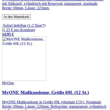
mit Silikonöl, zylindrisch mit Reservoir, transparent, nominale
Breite: 69mm, Länge: 223mm.
In den Warenkorb
Sofort lieferbar (
1-2 Tage*
)
(1,25 € pro Kondom)
14
,
95
€
MyOne
MyONE Maßkondome, Größe 69L (12 St.)
MyONE Maßkondome in Größe 69L (ehemals U31). Nominale
Breite: 69mm, Länge: 220mm. Befeuchtet, transprarent, zylindrisch