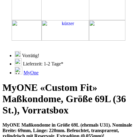
Vorrätig!
Lieferzeit: 1-2 Tage*
MyOne
MyONE «Custom Fit»
Maßkondome, Größe 69L (36
St.), Vorratsbox
MyONE Maßkondome in Größe 69L (ehemals U31). Nominale
Breite: 69mm, Länge: 220mm. Befeuchtet, transprarent,
zylindrisch mit Reservoir. Extradünn (0.055mm)!