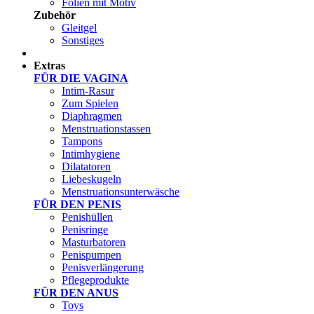
Folien mit Motiv
Zubehör
Gleitgel
Sonstiges
Test Sets
Extras
FÜR DIE VAGINA
Intim-Rasur
Zum Spielen
Diaphragmen
Menstruationstassen
Tampons
Intimhygiene
Dilatatoren
Liebeskugeln
Menstruationsunterwäsche
FÜR DEN PENIS
Penishüllen
Penisringe
Masturbatoren
Penispumpen
Penisverlängerung
Pflegeprodukte
FÜR DEN ANUS
Toys