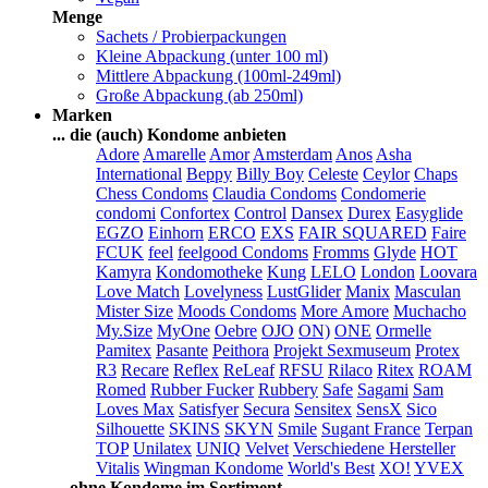
Menge
Sachets / Probierpackungen
Kleine Abpackung (unter 100 ml)
Mittlere Abpackung (100ml-249ml)
Große Abpackung (ab 250ml)
Marken
... die (auch) Kondome anbieten
Adore
Amarelle
Amor
Amsterdam
Anos
Asha
International
Beppy
Billy Boy
Celeste
Ceylor
Chaps
Chess Condoms
Claudia Condoms
Condomerie
condomi
Confortex
Control
Dansex
Durex
Easyglide
EGZO
Einhorn
ERCO
EXS
FAIR SQUARED
Faire
FCUK
feel
feelgood Condoms
Fromms
Glyde
HOT
Kamyra
Kondomotheke
Kung
LELO
London
Loovara
Love Match
Lovelyness
LustGlider
Manix
Masculan
Mister Size
Moods Condoms
More Amore
Muchacho
My.Size
MyOne
Oebre
OJO
ON)
ONE
Ormelle
Pamitex
Pasante
Peithora
Projekt Sexmuseum
Protex
R3
Recare
Reflex
ReLeaf
RFSU
Rilaco
Ritex
ROAM
Romed
Rubber Fucker
Rubbery
Safe
Sagami
Sam
Loves Max
Satisfyer
Secura
Sensitex
SensX
Sico
Silhouette
SKINS
SKYN
Smile
Sugant France
Terpan
TOP
Unilatex
UNIQ
Velvet
Verschiedene Hersteller
Vitalis
Wingman Kondome
World's Best
XO!
YVEX
... ohne Kondome im Sortiment