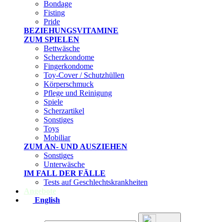
Bondage
Fisting
Pride
BEZIEHUNGSVITAMINE
ZUM SPIELEN
Bettwäsche
Scherzkondome
Fingerkondome
Toy-Cover / Schutzhüllen
Körperschmuck
Pflege und Reinigung
Spiele
Scherzartikel
Sonstiges
Toys
Mobiliar
ZUM AN- UND AUSZIEHEN
Sonstiges
Unterwäsche
IM FALL DER FÄLLE
Tests auf Geschlechtskrankheiten
Angebote
English