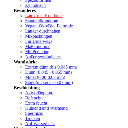
Spezialformen
Zylindrisch
Besonderes
Latexfreie Kondome
Standardkondome
Vegan, Öko/Bio, Fairtrade
Länger durchhalten
Mixpackungen
Für Unterwegs
Maßkondome
Mit Penisring
Außergewöhnliches
Wandstärke
Extrem dünn (bis 0.045 mm)
Dünn (0.045 - 0.055 mm)
Mittel (0.06-0.07 mm)
Stark (dicker als 0.07 mm)
Beschichtung
Aktverlängernd
Befeuchtet
Extra feucht
Kühlend und Wärmend
Spermizid
Trocken
Auf Wasserbasis