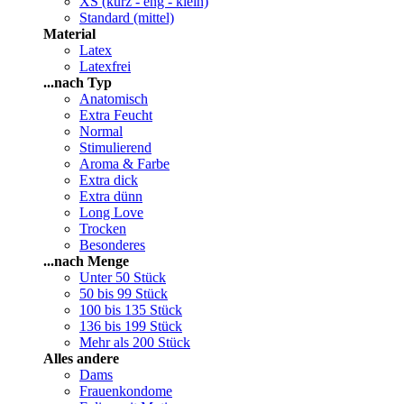
XS (kurz - eng - klein)
Standard (mittel)
Material
Latex
Latexfrei
...nach Typ
Anatomisch
Extra Feucht
Normal
Stimulierend
Aroma & Farbe
Extra dick
Extra dünn
Long Love
Trocken
Besonderes
...nach Menge
Unter 50 Stück
50 bis 99 Stück
100 bis 135 Stück
136 bis 199 Stück
Mehr als 200 Stück
Alles andere
Dams
Frauenkondome