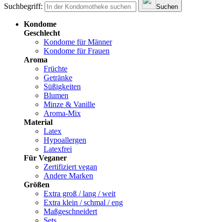
Suchbegriff:
Suchen
Kondome
Geschlecht
Kondome für Männer
Kondome für Frauen
Aroma
Früchte
Getränke
Süßigkeiten
Blumen
Minze & Vanille
Aroma-Mix
Material
Latex
Hypoallergen
Latexfrei
Für Veganer
Zertifiziert vegan
Andere Marken
Größen
Extra groß / lang / weit
Extra klein / schmal / eng
Maßgeschneidert
Sets