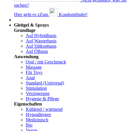
suchen?
Hier geht es z
Z
um
Kondomfinder!
Dams
Gleitgel & Sprays
Grundlage
Auf Hybridbasis
Auf Wasserbasis
Auf Silikonbasis
Auf Ölbasis
Anwendung
Oral / mit Geschmack
Massage
Für Toys
Anal
Standard (Universal)
Stimulation
Verzögerung
Hygiene & Pflege
Eigenschaften
Kühlend / wärmend
Hypoallergen
Medizinisch
Bio
Vegan