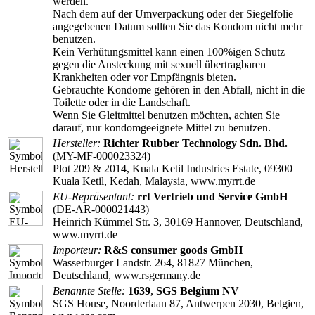
werden.
Nach dem auf der Umverpackung oder der Siegelfolie
angegebenen Datum sollten Sie das Kondom nicht mehr
benutzen.
Kein Verhütungsmittel kann einen 100%igen Schutz
gegen die Ansteckung mit sexuell übertragbaren
Krankheiten oder vor Empfängnis bieten.
Gebrauchte Kondome gehören in den Abfall, nicht in die
Toilette oder in die Landschaft.
Wenn Sie Gleitmittel benutzen möchten, achten Sie
darauf, nur kondomgeeignete Mittel zu benutzen.
Hersteller:
Richter Rubber Technology Sdn. Bhd.
(MY-MF-000023324)
Plot 209 & 2014, Kuala Ketil Industries Estate, 09300
Kuala Ketil, Kedah, Malaysia, www.myrrt.de
EU-Repräsentant:
rrt Vertrieb und Service GmbH
(DE-AR-000021443)
Heinrich Kümmel Str. 3, 30169 Hannover, Deutschland,
www.myrrt.de
Importeur:
R&S consumer goods GmbH
Wasserburger Landstr. 264, 81827 München,
Deutschland, www.rsgermany.de
Benannte Stelle:
1639
,
SGS Belgium NV
SGS House, Noorderlaan 87, Antwerpen 2030, Belgien,