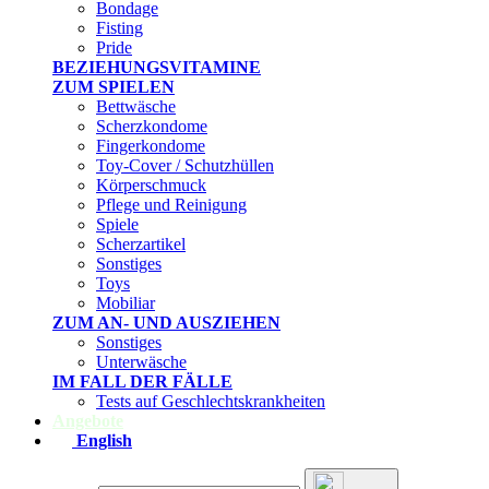
Bondage
Fisting
Pride
BEZIEHUNGSVITAMINE
ZUM SPIELEN
Bettwäsche
Scherzkondome
Fingerkondome
Toy-Cover / Schutzhüllen
Körperschmuck
Pflege und Reinigung
Spiele
Scherzartikel
Sonstiges
Toys
Mobiliar
ZUM AN- UND AUSZIEHEN
Sonstiges
Unterwäsche
IM FALL DER FÄLLE
Tests auf Geschlechtskrankheiten
Angebote
English