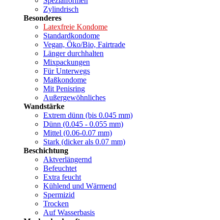
Spezialformen
Zylindrisch
Besonderes
Latexfreie Kondome
Standardkondome
Vegan, Öko/Bio, Fairtrade
Länger durchhalten
Mixpackungen
Für Unterwegs
Maßkondome
Mit Penisring
Außergewöhnliches
Wandstärke
Extrem dünn (bis 0.045 mm)
Dünn (0.045 - 0.055 mm)
Mittel (0.06-0.07 mm)
Stark (dicker als 0.07 mm)
Beschichtung
Aktverlängernd
Befeuchtet
Extra feucht
Kühlend und Wärmend
Spermizid
Trocken
Auf Wasserbasis