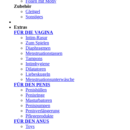
Folien mit Motiv
Zubehör
Gleitgel
Sonstiges
Test Sets
Extras
FÜR DIE VAGINA
Intim-Rasur
Zum Spielen
Diaphragmen
Menstruationstassen
Tampons
Intimhygiene
Dilatatoren
Liebeskugeln
Menstruationsunterwäsche
FÜR DEN PENIS
Penishüllen
Penisringe
Masturbatoren
Penispumpen
Penisverlängerung
Pflegeprodukte
FÜR DEN ANUS
Toys