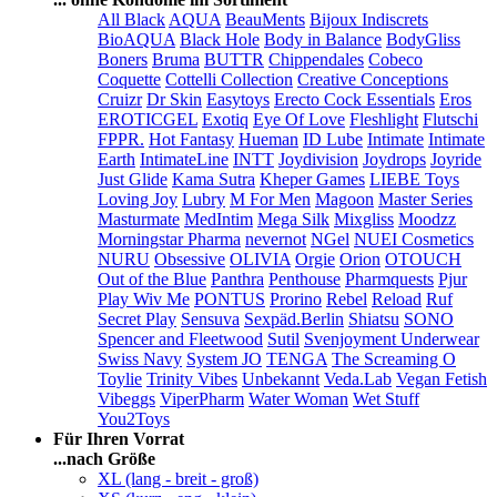
All Black
AQUA
BeauMents
Bijoux Indiscrets
BioAQUA
Black Hole
Body in Balance
BodyGliss
Boners
Bruma
BUTTR
Chippendales
Cobeco
Coquette
Cottelli Collection
Creative Conceptions
Cruizr
Dr Skin
Easytoys
Erecto Cock Essentials
Eros
EROTICGEL
Exotiq
Eye Of Love
Fleshlight
Flutschi
FPPR.
Hot Fantasy
Hueman
ID Lube
Intimate
Intimate
Earth
IntimateLine
INTT
Joydivision
Joydrops
Joyride
Just Glide
Kama Sutra
Kheper Games
LIEBE Toys
Loving Joy
Lubry
M For Men
Magoon
Master Series
Masturmate
MedIntim
Mega Silk
Mixgliss
Moodzz
Morningstar Pharma
nevernot
NGel
NUEI Cosmetics
NURU
Obsessive
OLIVIA
Orgie
Orion
OTOUCH
Out of the Blue
Panthra
Penthouse
Pharmquests
Pjur
Play Wiv Me
PONTUS
Prorino
Rebel
Reload
Ruf
Secret Play
Sensuva
Sexpäd.Berlin
Shiatsu
SONO
Spencer and Fleetwood
Sutil
Svenjoyment Underwear
Swiss Navy
System JO
TENGA
The Screaming O
Toylie
Trinity Vibes
Unbekannt
Veda.Lab
Vegan Fetish
Vibeggs
ViperPharm
Water Woman
Wet Stuff
You2Toys
Für Ihren Vorrat
...nach Größe
XL (lang - breit - groß)