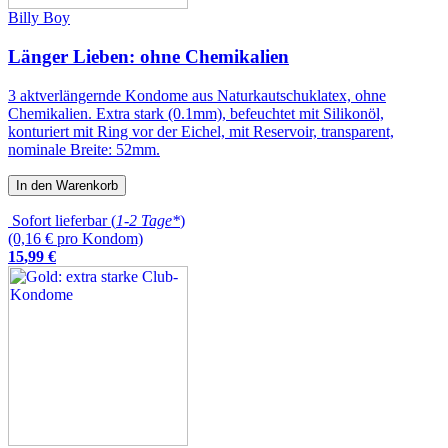
Billy Boy
Länger Lieben: ohne Chemikalien
3 aktverlängernde Kondome aus Naturkautschuklatex, ohne
Chemikalien. Extra stark (0.1mm), befeuchtet mit Silikonöl,
konturiert mit Ring vor der Eichel, mit Reservoir, transparent,
nominale Breite: 52mm.
In den Warenkorb
Sofort lieferbar (
1-2 Tage*
)
(0,16 € pro Kondom)
15
,
99
€