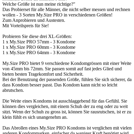
Welche Größe ist nun meine richtige?"
Das Probierset für alle Männer, die nicht selber messen und rechnen
wollen - 3 Sorten My.Size PRO in verschiedenen Größen!
Zum Anprobieren und Austesten.
Mit Vorteilspreis für Sie!
Probieren Sie diese drei XL-Größen:
1 x My.Size PRO 57mm - 3 Kondome
1 x My.Size PRO 60mm - 3 Kondome
1 x My.Size PRO 64mm - 3 Kondome
My.Size PRO bietet 9 verschiedene Kondomgrössen mit einer Weite
von 45mm bis 72mm. Sie passen somit auf fast jedes Glied und
bieten besten Tragekomfort und Sicherheit.
Bei der Benutzung der passenden Größe, fühlen Sie sich sicherer, da
dass Kondom besser passt. Das Kondom kann nicht so leicht
abrutschen.
Die Weite eines Kondoms ist ausschlaggebend für das Gefühl. Sie
können dies vergleichen, mit einem Schuh der zu eng oder zu weit
sitzt. Wenn der Schuh zu gross ist, können Sie rausrutschen, ist er zu
klein fühlt es sich unangenehm an.
Das Abrollen eines My.Size PRO Kondoms ist verglichen mit vielen
anderen Kondommarken, einfacher da weniger Kraft benötigt wird.