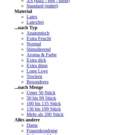
XS (kurz - eng - klein)
Standard (mittel)
Material
Latex
Latexfrei
...nach Typ
Anatomisch
Extra Feucht
Normal
Stimulierend
Aroma & Farbe
Extra dick
Extra dünn
Long Love
Trocken
Besonderes
...nach Menge
Unter 50 Stück
50 bis 99 Stück
100 bis 135 Stück
136 bis 199 Stück
Mehr als 200 Stück
Alles andere
Dams
Frauenkondome