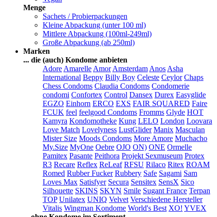
Menge
Sachets / Probierpackungen
Kleine Abpackung (unter 100 ml)
Mittlere Abpackung (100ml-249ml)
Große Abpackung (ab 250ml)
Marken
... die (auch) Kondome anbieten
Adore
Amarelle
Amor
Amsterdam
Anos
Asha
International
Beppy
Billy Boy
Celeste
Ceylor
Chaps
Chess Condoms
Claudia Condoms
Condomerie
condomi
Confortex
Control
Dansex
Durex
Easyglide
EGZO
Einhorn
ERCO
EXS
FAIR SQUARED
Faire
FCUK
feel
feelgood Condoms
Fromms
Glyde
HOT
Kamyra
Kondomotheke
Kung
LELO
London
Loovara
Love Match
Lovelyness
LustGlider
Manix
Masculan
Mister Size
Moods Condoms
More Amore
Muchacho
My.Size
MyOne
Oebre
OJO
ON)
ONE
Ormelle
Pamitex
Pasante
Peithora
Projekt Sexmuseum
Protex
R3
Recare
Reflex
ReLeaf
RFSU
Rilaco
Ritex
ROAM
Romed
Rubber Fucker
Rubbery
Safe
Sagami
Sam
Loves Max
Satisfyer
Secura
Sensitex
SensX
Sico
Silhouette
SKINS
SKYN
Smile
Sugant France
Terpan
TOP
Unilatex
UNIQ
Velvet
Verschiedene Hersteller
Vitalis
Wingman Kondome
World's Best
XO!
YVEX
... ohne Kondome im Sortiment