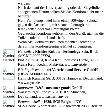
werden.
Nach dem auf der Umverpackung oder der Siegelfolie
angegebenen Datum sollten Sie das Kondom nicht mehr
benutzen.
Kein Verhütungsmittel kann einen 100%igen Schutz
gegen die Ansteckung mit sexuell übertragbaren
Krankheiten oder vor Empfängnis bieten.
Gebrauchte Kondome gehören in den Abfall, nicht in die
Toilette oder in die Landschaft.
Wenn Sie Gleitmittel benutzen möchten, achten Sie
darauf, nur kondomgeeignete Mittel zu benutzen.
Hersteller:
Richter Rubber Technology Sdn. Bhd.
(MY-MF-000023324)
Plot 209 & 2014, Kuala Ketil Industries Estate, 09300
Kuala Ketil, Kedah, Malaysia, www.myrrt.de
EU-Repräsentant:
rrt Vertrieb und Service GmbH
(DE-AR-000021443)
Heinrich Kümmel Str. 3, 30169 Hannover, Deutschland,
www.myrrt.de
Importeur:
R&S consumer goods GmbH
Wasserburger Landstr. 264, 81827 München,
Deutschland, www.rsgermany.de
Benannte Stelle:
1639
,
SGS Belgium NV
SGS House, Noorderlaan 87, Antwerpen 2030, Belgien,