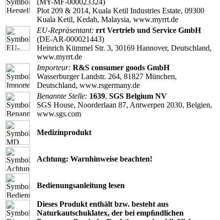
(MY-MF-000023324)
Plot 209 & 2014, Kuala Ketil Industries Estate, 09300
Kuala Ketil, Kedah, Malaysia, www.myrrt.de
EU-Repräsentant:
rrt Vertrieb und Service GmbH
(DE-AR-000021443)
Heinrich Kümmel Str. 3, 30169 Hannover, Deutschland,
www.myrrt.de
Importeur:
R&S consumer goods GmbH
Wasserburger Landstr. 264, 81827 München,
Deutschland, www.rsgermany.de
Benannte Stelle:
1639
,
SGS Belgium NV
SGS House, Noorderlaan 87, Antwerpen 2030, Belgien,
www.sgs.com
Medizinprodukt
Achtung: Warnhinweise beachten!
Bedienungsanleitung lesen
Dieses Produkt enthält bzw. besteht aus
Naturkautschuklatex, der bei empﬁndlichen