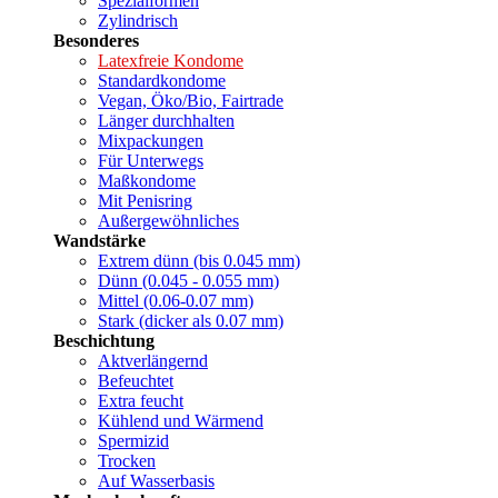
Spezialformen
Zylindrisch
Besonderes
Latexfreie Kondome
Standardkondome
Vegan, Öko/Bio, Fairtrade
Länger durchhalten
Mixpackungen
Für Unterwegs
Maßkondome
Mit Penisring
Außergewöhnliches
Wandstärke
Extrem dünn (bis 0.045 mm)
Dünn (0.045 - 0.055 mm)
Mittel (0.06-0.07 mm)
Stark (dicker als 0.07 mm)
Beschichtung
Aktverlängernd
Befeuchtet
Extra feucht
Kühlend und Wärmend
Spermizid
Trocken
Auf Wasserbasis