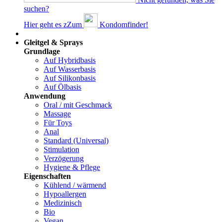
suchen?
Hier geht es z
Z
um
Kondomfinder!
Dams
Gleitgel & Sprays
Grundlage
Auf Hybridbasis
Auf Wasserbasis
Auf Silikonbasis
Auf Ölbasis
Anwendung
Oral / mit Geschmack
Massage
Für Toys
Anal
Standard (Universal)
Stimulation
Verzögerung
Hygiene & Pflege
Eigenschaften
Kühlend / wärmend
Hypoallergen
Medizinisch
Bio
Vegan