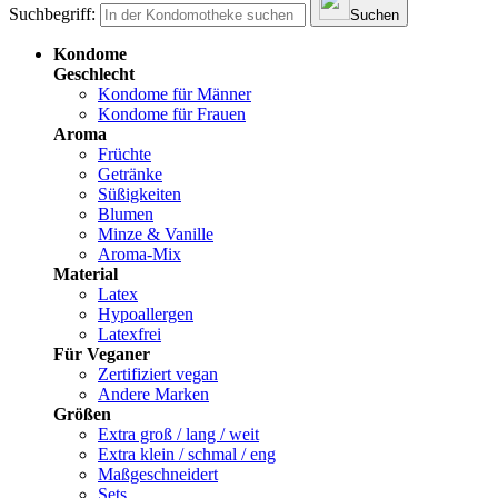
Suchbegriff:
Suchen
Kondome
Geschlecht
Kondome für Männer
Kondome für Frauen
Aroma
Früchte
Getränke
Süßigkeiten
Blumen
Minze & Vanille
Aroma-Mix
Material
Latex
Hypoallergen
Latexfrei
Für Veganer
Zertifiziert vegan
Andere Marken
Größen
Extra groß / lang / weit
Extra klein / schmal / eng
Maßgeschneidert
Sets