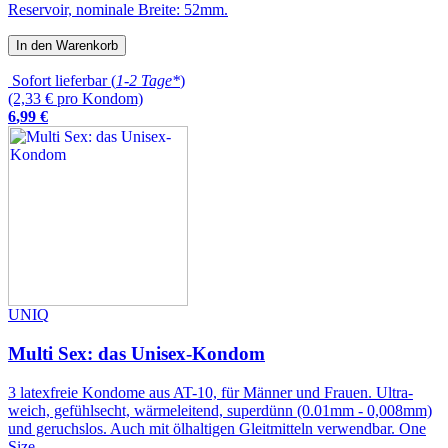
Reservoir, nominale Breite: 52mm.
In den Warenkorb
Sofort lieferbar (
1-2 Tage*
)
(2,33 € pro Kondom)
6
,
99
€
UNIQ
Multi Sex: das Unisex-Kondom
3 latexfreie Kondome aus AT-10, für Männer und Frauen. Ultra-
weich, gefühlsecht, wärmeleitend, superdünn (0.01mm - 0,008mm)
und geruchslos. Auch mit ölhaltigen Gleitmitteln verwendbar. One
Size.