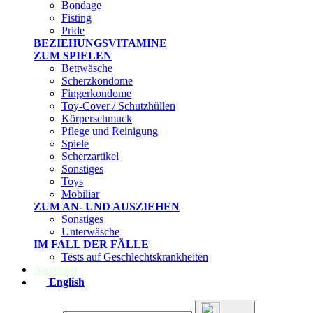
Bondage
Fisting
Pride
BEZIEHUNGSVITAMINE
ZUM SPIELEN
Bettwäsche
Scherzkondome
Fingerkondome
Toy-Cover / Schutzhüllen
Körperschmuck
Pflege und Reinigung
Spiele
Scherzartikel
Sonstiges
Toys
Mobiliar
ZUM AN- UND AUSZIEHEN
Sonstiges
Unterwäsche
IM FALL DER FÄLLE
Tests auf Geschlechtskrankheiten
Angebote
English