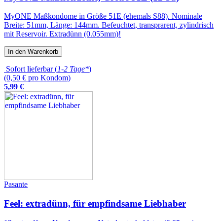
MyONE Maßkondome in Größe 51E (ehemals S88). Nominale
Breite: 51mm, Länge: 144mm. Befeuchtet, transprarent, zylindrisch
mit Reservoir. Extradünn (0.055mm)!
In den Warenkorb
Sofort lieferbar (
1-2 Tage*
)
(0,50 € pro Kondom)
5
,
99
€
Pasante
Feel: extradünn, für empfindsame Liebhaber