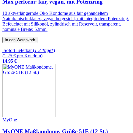
Max perform: fair, vegan, mit Potenzring
10 aktverlängernde Öko-Kondome aus fair gehandeltem
Naturkautschuklatex, vegan hergestellt, mit integriertem Potenzring.
Befeuchtet mit Silikonöl, zylindrisch mit Reservoir, transparent,
nominale Breite: 52mm.
In den Warenkorb
Sofort lieferbar (
1-2 Tage*
)
(1,25 € pro Kondom)
14
,
95
€
MyOne
MyONE Maßkondome, Größe 51E (12 St.)