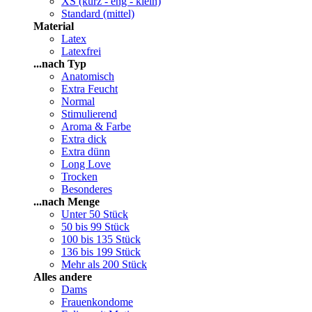
XS (kurz - eng - klein)
Standard (mittel)
Material
Latex
Latexfrei
...nach Typ
Anatomisch
Extra Feucht
Normal
Stimulierend
Aroma & Farbe
Extra dick
Extra dünn
Long Love
Trocken
Besonderes
...nach Menge
Unter 50 Stück
50 bis 99 Stück
100 bis 135 Stück
136 bis 199 Stück
Mehr als 200 Stück
Alles andere
Dams
Frauenkondome