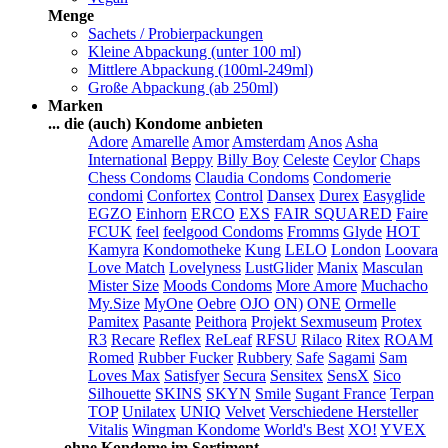
Menge
Sachets / Probierpackungen
Kleine Abpackung (unter 100 ml)
Mittlere Abpackung (100ml-249ml)
Große Abpackung (ab 250ml)
Marken
... die (auch) Kondome anbieten
Adore
Amarelle
Amor
Amsterdam
Anos
Asha
International
Beppy
Billy Boy
Celeste
Ceylor
Chaps
Chess Condoms
Claudia Condoms
Condomerie
condomi
Confortex
Control
Dansex
Durex
Easyglide
EGZO
Einhorn
ERCO
EXS
FAIR SQUARED
Faire
FCUK
feel
feelgood Condoms
Fromms
Glyde
HOT
Kamyra
Kondomotheke
Kung
LELO
London
Loovara
Love Match
Lovelyness
LustGlider
Manix
Masculan
Mister Size
Moods Condoms
More Amore
Muchacho
My.Size
MyOne
Oebre
OJO
ON)
ONE
Ormelle
Pamitex
Pasante
Peithora
Projekt Sexmuseum
Protex
R3
Recare
Reflex
ReLeaf
RFSU
Rilaco
Ritex
ROAM
Romed
Rubber Fucker
Rubbery
Safe
Sagami
Sam
Loves Max
Satisfyer
Secura
Sensitex
SensX
Sico
Silhouette
SKINS
SKYN
Smile
Sugant France
Terpan
TOP
Unilatex
UNIQ
Velvet
Verschiedene Hersteller
Vitalis
Wingman Kondome
World's Best
XO!
YVEX
... ohne Kondome im Sortiment