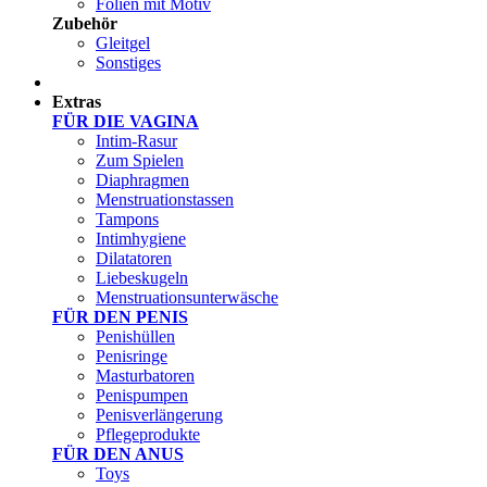
Folien mit Motiv
Zubehör
Gleitgel
Sonstiges
Test Sets
Extras
FÜR DIE VAGINA
Intim-Rasur
Zum Spielen
Diaphragmen
Menstruationstassen
Tampons
Intimhygiene
Dilatatoren
Liebeskugeln
Menstruationsunterwäsche
FÜR DEN PENIS
Penishüllen
Penisringe
Masturbatoren
Penispumpen
Penisverlängerung
Pflegeprodukte
FÜR DEN ANUS
Toys