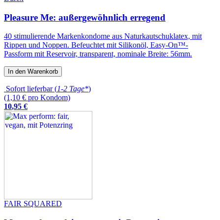
Pleasure Me: außergewöhnlich erregend
40 stimulierende Markenkondome aus Naturkautschuklatex, mit
Rippen und Noppen. Befeuchtet mit Silikonöl, Easy-On™-
Passform mit Reservoir, transparent, nominale Breite: 56mm.
In den Warenkorb
Sofort lieferbar (
1-2 Tage*
)
(1,10 € pro Kondom)
10
,
95
€
FAIR SQUARED