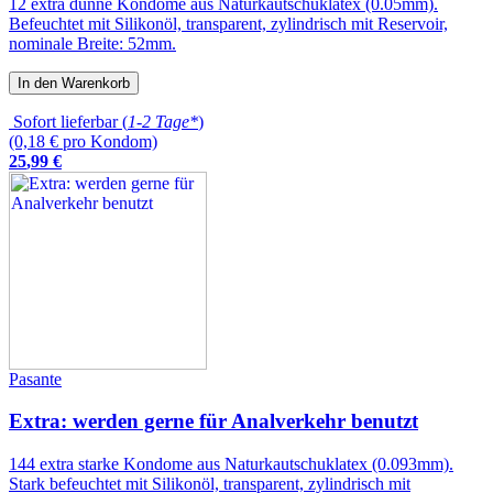
12 extra dünne Kondome aus Naturkautschuklatex (0.05mm).
Befeuchtet mit Silikonöl, transparent, zylindrisch mit Reservoir,
nominale Breite: 52mm.
In den Warenkorb
Sofort lieferbar (
1-2 Tage*
)
(0,18 € pro Kondom)
25
,
99
€
Pasante
Extra: werden gerne für Analverkehr benutzt
144 extra starke Kondome aus Naturkautschuklatex (0.093mm).
Stark befeuchtet mit Silikonöl, transparent, zylindrisch mit