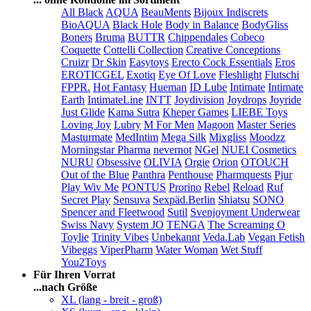
All Black
AQUA
BeauMents
Bijoux Indiscrets
BioAQUA
Black Hole
Body in Balance
BodyGliss
Boners
Bruma
BUTTR
Chippendales
Cobeco
Coquette
Cottelli Collection
Creative Conceptions
Cruizr
Dr Skin
Easytoys
Erecto Cock Essentials
Eros
EROTICGEL
Exotiq
Eye Of Love
Fleshlight
Flutschi
FPPR.
Hot Fantasy
Hueman
ID Lube
Intimate
Intimate
Earth
IntimateLine
INTT
Joydivision
Joydrops
Joyride
Just Glide
Kama Sutra
Kheper Games
LIEBE Toys
Loving Joy
Lubry
M For Men
Magoon
Master Series
Masturmate
MedIntim
Mega Silk
Mixgliss
Moodzz
Morningstar Pharma
nevernot
NGel
NUEI Cosmetics
NURU
Obsessive
OLIVIA
Orgie
Orion
OTOUCH
Out of the Blue
Panthra
Penthouse
Pharmquests
Pjur
Play Wiv Me
PONTUS
Prorino
Rebel
Reload
Ruf
Secret Play
Sensuva
Sexpäd.Berlin
Shiatsu
SONO
Spencer and Fleetwood
Sutil
Svenjoyment Underwear
Swiss Navy
System JO
TENGA
The Screaming O
Toylie
Trinity Vibes
Unbekannt
Veda.Lab
Vegan Fetish
Vibeggs
ViperPharm
Water Woman
Wet Stuff
You2Toys
Für Ihren Vorrat
...nach Größe
XL (lang - breit - groß)