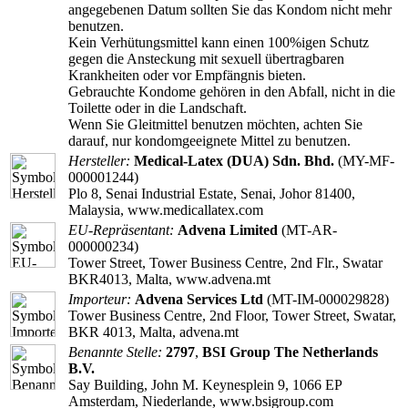
angegebenen Datum sollten Sie das Kondom nicht mehr
benutzen.
Kein Verhütungsmittel kann einen 100%igen Schutz
gegen die Ansteckung mit sexuell übertragbaren
Krankheiten oder vor Empfängnis bieten.
Gebrauchte Kondome gehören in den Abfall, nicht in die
Toilette oder in die Landschaft.
Wenn Sie Gleitmittel benutzen möchten, achten Sie
darauf, nur kondomgeeignete Mittel zu benutzen.
Hersteller:
Medical-Latex (DUA) Sdn. Bhd.
(MY-MF-
000001244)
Plo 8, Senai Industrial Estate, Senai, Johor 81400,
Malaysia, www.medicallatex.com
EU-Repräsentant:
Advena Limited
(MT-AR-
000000234)
Tower Street, Tower Business Centre, 2nd Flr., Swatar
BKR4013, Malta, www.advena.mt
Importeur:
Advena Services Ltd
(MT-IM-000029828)
Tower Business Centre, 2nd Floor, Tower Street, Swatar,
BKR 4013, Malta, advena.mt
Benannte Stelle:
2797
,
BSI Group The Netherlands
B.V.
Say Building, John M. Keynesplein 9, 1066 EP
Amsterdam, Niederlande, www.bsigroup.com