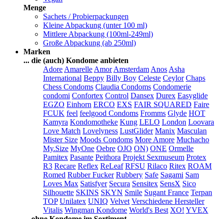
Menge
Sachets / Probierpackungen
Kleine Abpackung (unter 100 ml)
Mittlere Abpackung (100ml-249ml)
Große Abpackung (ab 250ml)
Marken
... die (auch) Kondome anbieten
Adore
Amarelle
Amor
Amsterdam
Anos
Asha
International
Beppy
Billy Boy
Celeste
Ceylor
Chaps
Chess Condoms
Claudia Condoms
Condomerie
condomi
Confortex
Control
Dansex
Durex
Easyglide
EGZO
Einhorn
ERCO
EXS
FAIR SQUARED
Faire
FCUK
feel
feelgood Condoms
Fromms
Glyde
HOT
Kamyra
Kondomotheke
Kung
LELO
London
Loovara
Love Match
Lovelyness
LustGlider
Manix
Masculan
Mister Size
Moods Condoms
More Amore
Muchacho
My.Size
MyOne
Oebre
OJO
ON)
ONE
Ormelle
Pamitex
Pasante
Peithora
Projekt Sexmuseum
Protex
R3
Recare
Reflex
ReLeaf
RFSU
Rilaco
Ritex
ROAM
Romed
Rubber Fucker
Rubbery
Safe
Sagami
Sam
Loves Max
Satisfyer
Secura
Sensitex
SensX
Sico
Silhouette
SKINS
SKYN
Smile
Sugant France
Terpan
TOP
Unilatex
UNIQ
Velvet
Verschiedene Hersteller
Vitalis
Wingman Kondome
World's Best
XO!
YVEX
... ohne Kondome im Sortiment