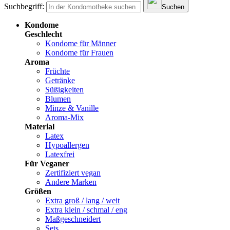
Suchbegriff:
Suchen
Kondome
Geschlecht
Kondome für Männer
Kondome für Frauen
Aroma
Früchte
Getränke
Süßigkeiten
Blumen
Minze & Vanille
Aroma-Mix
Material
Latex
Hypoallergen
Latexfrei
Für Veganer
Zertifiziert vegan
Andere Marken
Größen
Extra groß / lang / weit
Extra klein / schmal / eng
Maßgeschneidert
Sets