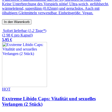
Keine Unterbrechung des Vorspiels nötig! Ultra-weich, gefühlsecht,
wärmeleitend, superdünn (0.02mm) und geruchslos. Auch mit
ölhaltigen Gleitmitteln verwendbar. Einheitsgröße. Vegan.
In den Warenkorb
Sofort lieferbar (
1-2 Tage*
)
(2,98 € pro Kapsel)
5
,
95
€
HOT
Exxtreme Libido Caps: Vitalität und sexuelles
Verlangen (2 Stück)