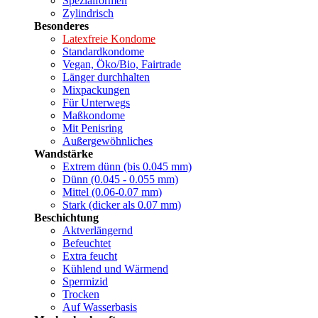
Spezialformen
Zylindrisch
Besonderes
Latexfreie Kondome
Standardkondome
Vegan, Öko/Bio, Fairtrade
Länger durchhalten
Mixpackungen
Für Unterwegs
Maßkondome
Mit Penisring
Außergewöhnliches
Wandstärke
Extrem dünn (bis 0.045 mm)
Dünn (0.045 - 0.055 mm)
Mittel (0.06-0.07 mm)
Stark (dicker als 0.07 mm)
Beschichtung
Aktverlängernd
Befeuchtet
Extra feucht
Kühlend und Wärmend
Spermizid
Trocken
Auf Wasserbasis