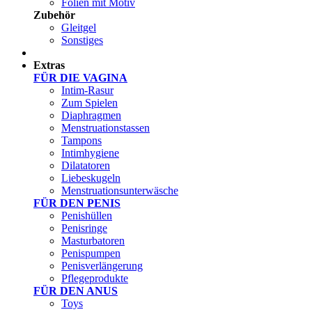
Folien mit Motiv
Zubehör
Gleitgel
Sonstiges
Test Sets
Extras
FÜR DIE VAGINA
Intim-Rasur
Zum Spielen
Diaphragmen
Menstruationstassen
Tampons
Intimhygiene
Dilatatoren
Liebeskugeln
Menstruationsunterwäsche
FÜR DEN PENIS
Penishüllen
Penisringe
Masturbatoren
Penispumpen
Penisverlängerung
Pflegeprodukte
FÜR DEN ANUS
Toys