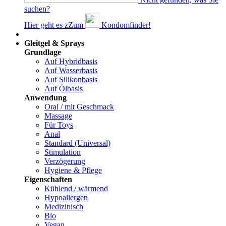
suchen?
Hier geht es z
Z
um
Kondomfinder!
Dams
Gleitgel & Sprays
Grundlage
Auf Hybridbasis
Auf Wasserbasis
Auf Silikonbasis
Auf Ölbasis
Anwendung
Oral / mit Geschmack
Massage
Für Toys
Anal
Standard (Universal)
Stimulation
Verzögerung
Hygiene & Pflege
Eigenschaften
Kühlend / wärmend
Hypoallergen
Medizinisch
Bio
Vegan