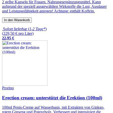
2 gelbe Kapseln für Frauen. Nahrungsergänzungsmittel. Kann
aufgrund der speziell ausgewählten Wirkstoffe die Lust, Ausdauer
und Leistungsfähigkeit anregen! Achtung: enthält Koffein.
In den Warenkorb
Sofort lieferbar (
1-2 Tage*
)
(229,50 € pro Liter)
22
,
95
€
Prorino
Erection cream: unterstützt die Erektion (100ml)
100ml Penis-Creme auf Wasserbasis, mit Extrakten von Ginkgo,
rotem Ginseng und Potenzholz. Verbessert und intensiviert die