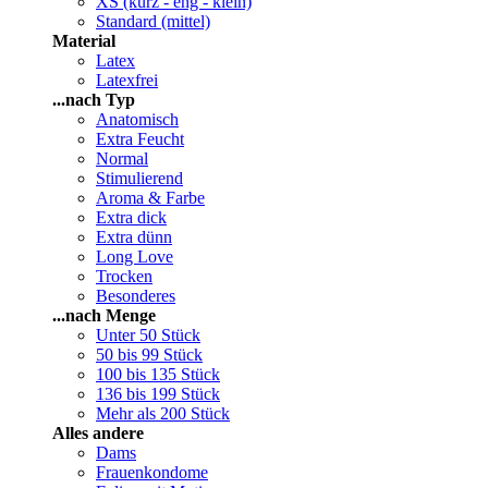
XS (kurz - eng - klein)
Standard (mittel)
Material
Latex
Latexfrei
...nach Typ
Anatomisch
Extra Feucht
Normal
Stimulierend
Aroma & Farbe
Extra dick
Extra dünn
Long Love
Trocken
Besonderes
...nach Menge
Unter 50 Stück
50 bis 99 Stück
100 bis 135 Stück
136 bis 199 Stück
Mehr als 200 Stück
Alles andere
Dams
Frauenkondome