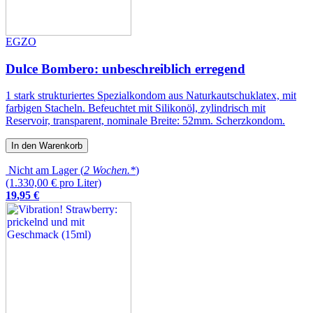
EGZO
Dulce Bombero: unbeschreiblich erregend
1 stark strukturiertes Spezialkondom aus Naturkautschuklatex, mit
farbigen Stacheln. Befeuchtet mit Silikonöl, zylindrisch mit
Reservoir, transparent, nominale Breite: 52mm. Scherzkondom.
In den Warenkorb
Nicht am Lager (
2 Wochen.*
)
(1.330,00 € pro Liter)
19
,
95
€