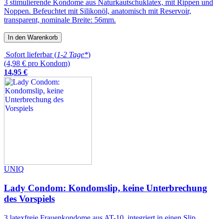
3 stimulierende Kondome aus Naturkautschuklatex, mit Rippen und
Noppen. Befeuchtet mit Silikonöl, anatomisch mit Reservoir,
transparent, nominale Breite: 56mm.
In den Warenkorb
Sofort lieferbar (
1-2 Tage*
)
(4,98 € pro Kondom)
14
,
95
€
UNIQ
Lady Condom: Kondomslip, keine Unterbrechung
des Vorspiels
3 latexfreie Frauenkondome aus AT-10, integriert in einen Slip.