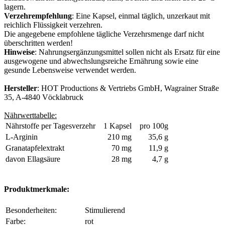
lagern.
Verzehrempfehlung
: Eine Kapsel, einmal täglich, unzerkaut mit
reichlich Flüssigkeit verzehren.
Die angegebene empfohlene tägliche Verzehrsmenge darf nicht
überschritten werden!
Hinweise
: Nahrungsergänzungsmittel sollen nicht als Ersatz für eine
ausgewogene und abwechslungsreiche Ernährung sowie eine
gesunde Lebensweise verwendet werden.
Hersteller
: HOT Productions & Vertriebs GmbH, Wagrainer Straße
35, A-4840 Vöcklabruck
Nährwerttabelle:
Nährstoffe per Tagesverzehr
1 Kapsel
pro 100g
L-Arginin
210 mg
35,6 g
Granatapfelextrakt
70 mg
11,9 g
davon Ellagsäure
28 mg
4,7 g
Produktmerkmale:
Besonderheiten:
Stimulierend
Farbe:
rot