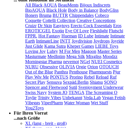
All Black
AQUA
BeauMents
Bijoux Indiscrets
BioAQUA
Black Hole
Body in Balance
BodyGliss
Boners
Bruma
BUTTR
Chippendales
Cobeco
Coquette
Cottelli Collection
Creative Conceptions
Cruizr
Dr Skin
Easytoys
Erecto Cock Essentials
Eros
EROTICGEL
Exotiq
Eye Of Love
Fleshlight
Flutschi
FPPR.
Hot Fantasy
Hueman
ID Lube
Intimate
Intimate
Earth
IntimateLine
INTT
Joydivision
Joydrops
Joyride
Just Glide
Kama Sutra
Kheper Games
LIEBE Toys
Loving Joy
Lubry
M For Men
Magoon
Master Series
Masturmate
MedIntim
Mega Silk
Mixgliss
Moodzz
Morningstar Pharma
nevernot
NGel
NUEI Cosmetics
NURU
Obsessive
OLIVIA
Orgie
Orion
OTOUCH
Out of the Blue
Panthra
Penthouse
Pharmquests
Pjur
Play Wiv Me
PONTUS
Prorino
Rebel
Reload
Ruf
Secret Play
Sensuva
Sexpäd.Berlin
Shiatsu
SONO
Spencer and Fleetwood
Sutil
Svenjoyment Underwear
Swiss Navy
System JO
TENGA
The Screaming O
Toylie
Trinity Vibes
Unbekannt
Veda.Lab
Vegan Fetish
Vibeggs
ViperPharm
Water Woman
Wet Stuff
You2Toys
Für Ihren Vorrat
...nach Größe
XL (lang - breit - groß)