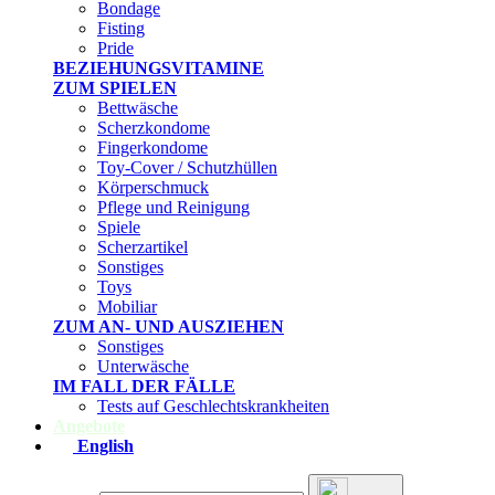
Bondage
Fisting
Pride
BEZIEHUNGSVITAMINE
ZUM SPIELEN
Bettwäsche
Scherzkondome
Fingerkondome
Toy-Cover / Schutzhüllen
Körperschmuck
Pflege und Reinigung
Spiele
Scherzartikel
Sonstiges
Toys
Mobiliar
ZUM AN- UND AUSZIEHEN
Sonstiges
Unterwäsche
IM FALL DER FÄLLE
Tests auf Geschlechtskrankheiten
Angebote
English