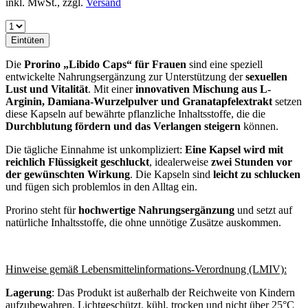
inkl. MwSt., zzgl.
Versand
Eintüten
Die
Prorino „Libido Caps“ für Frauen
sind eine speziell
entwickelte Nahrungsergänzung zur Unterstützung der
sexuellen
Lust und Vitalität
. Mit einer
innovativen Mischung aus L-
Arginin, Damiana-Wurzelpulver und Granatapfelextrakt
setzen
diese Kapseln auf bewährte pflanzliche Inhaltsstoffe, die die
Durchblutung fördern und das Verlangen steigern
können.
Die tägliche Einnahme ist unkompliziert:
Eine Kapsel wird mit
reichlich Flüssigkeit geschluckt
, idealerweise
zwei Stunden vor
der gewünschten Wirkung
. Die Kapseln sind
leicht zu schlucken
und fügen sich problemlos in den Alltag ein.
Prorino steht für
hochwertige Nahrungsergänzung
und setzt auf
natürliche Inhaltsstoffe, die ohne unnötige Zusätze auskommen.
Hinweise gemäß Lebensmittelinformations-Verordnung (LMIV):
Lagerung
: Das Produkt ist außerhalb der Reichweite von Kindern
aufzubewahren. Lichtgeschützt, kühl, trocken und nicht über 25°C