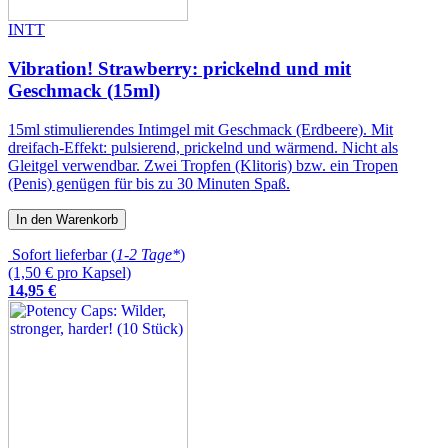
INTT
Vibration! Strawberry: prickelnd und mit
Geschmack (15ml)
15ml stimulierendes Intimgel mit Geschmack (Erdbeere). Mit
dreifach-Effekt: pulsierend, prickelnd und wärmend. Nicht als
Gleitgel verwendbar. Zwei Tropfen (Klitoris) bzw. ein Tropen
(Penis) genügen für bis zu 30 Minuten Spaß.
In den Warenkorb
Sofort lieferbar (
1-2 Tage*
)
(1,50 € pro Kapsel)
14
,
95
€