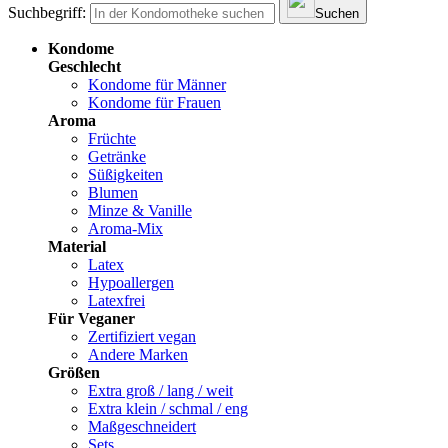
Suchbegriff:
Suchen
Kondome
Geschlecht
Kondome für Männer
Kondome für Frauen
Aroma
Früchte
Getränke
Süßigkeiten
Blumen
Minze & Vanille
Aroma-Mix
Material
Latex
Hypoallergen
Latexfrei
Für Veganer
Zertifiziert vegan
Andere Marken
Größen
Extra groß / lang / weit
Extra klein / schmal / eng
Maßgeschneidert
Sets