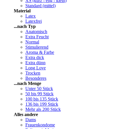
XS (kurz - eng - klein)
Standard (mittel)
Material
Latex
Latexfrei
...nach Typ
Anatomisch
Extra Feucht
Normal
Stimulierend
Aroma & Farbe
Extra dick
Extra dünn
Long Love
Trocken
Besonderes
...nach Menge
Unter 50 Stück
50 bis 99 Stück
100 bis 135 Stück
136 bis 199 Stück
Mehr als 200 Stück
Alles andere
Dams
Frauenkondome