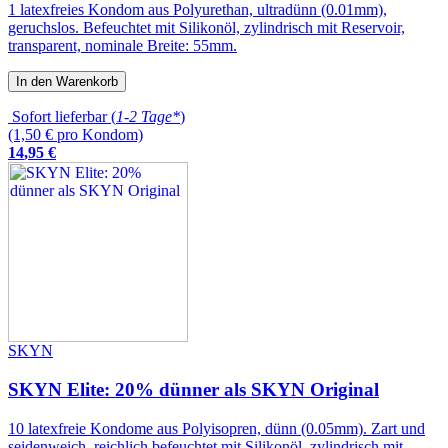
1 latexfreies Kondom aus Polyurethan, ultradünn (0.01mm),
geruchslos. Befeuchtet mit Silikonöl, zylindrisch mit Reservoir,
transparent, nominale Breite: 55mm.
In den Warenkorb
Sofort lieferbar (
1-2 Tage*
)
(1,50 € pro Kondom)
14
,
95
€
SKYN
SKYN Elite: 20% dünner als SKYN Original
10 latexfreie Kondome aus Polyisopren, dünn (0.05mm). Zart und
seidenweich, reichlich befeuchtet mit Silikonöl, zylindrisch mit