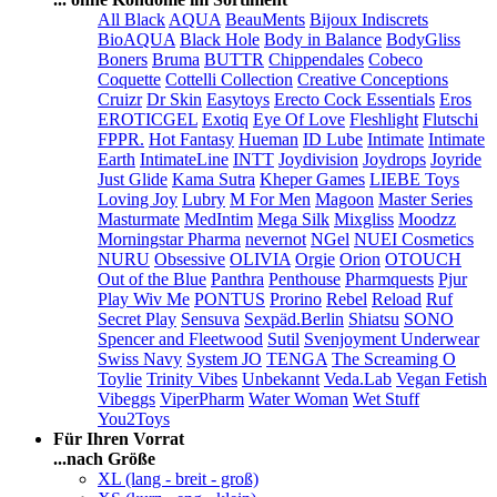
All Black
AQUA
BeauMents
Bijoux Indiscrets
BioAQUA
Black Hole
Body in Balance
BodyGliss
Boners
Bruma
BUTTR
Chippendales
Cobeco
Coquette
Cottelli Collection
Creative Conceptions
Cruizr
Dr Skin
Easytoys
Erecto Cock Essentials
Eros
EROTICGEL
Exotiq
Eye Of Love
Fleshlight
Flutschi
FPPR.
Hot Fantasy
Hueman
ID Lube
Intimate
Intimate
Earth
IntimateLine
INTT
Joydivision
Joydrops
Joyride
Just Glide
Kama Sutra
Kheper Games
LIEBE Toys
Loving Joy
Lubry
M For Men
Magoon
Master Series
Masturmate
MedIntim
Mega Silk
Mixgliss
Moodzz
Morningstar Pharma
nevernot
NGel
NUEI Cosmetics
NURU
Obsessive
OLIVIA
Orgie
Orion
OTOUCH
Out of the Blue
Panthra
Penthouse
Pharmquests
Pjur
Play Wiv Me
PONTUS
Prorino
Rebel
Reload
Ruf
Secret Play
Sensuva
Sexpäd.Berlin
Shiatsu
SONO
Spencer and Fleetwood
Sutil
Svenjoyment Underwear
Swiss Navy
System JO
TENGA
The Screaming O
Toylie
Trinity Vibes
Unbekannt
Veda.Lab
Vegan Fetish
Vibeggs
ViperPharm
Water Woman
Wet Stuff
You2Toys
Für Ihren Vorrat
...nach Größe
XL (lang - breit - groß)