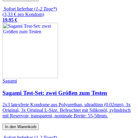
Sofort lieferbar (
1-2 Tage*
)
(3,33 € pro Kondom)
19
,
95
€
Sagami
Sagami Test-Set: zwei Größen zum Testen
2x3 latexfreie Kondome aus Polyurethan, ultradünn (0.02mm). 3x
Original, 3x Original L-Size. Befeuchtet mit Silikonöl, zylindrisch
mit Reservoir, transparent, nominale Breite: 55-58mm.
In den Warenkorb
Sofort lieferbar (
1-2 Tage*
)