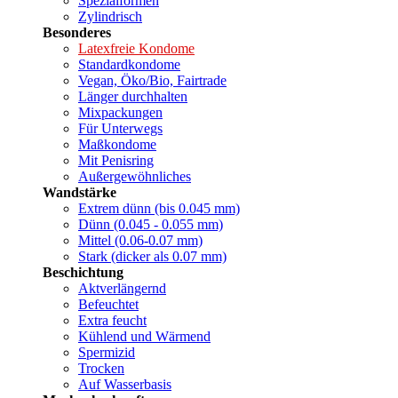
Spezialformen
Zylindrisch
Besonderes
Latexfreie Kondome
Standardkondome
Vegan, Öko/Bio, Fairtrade
Länger durchhalten
Mixpackungen
Für Unterwegs
Maßkondome
Mit Penisring
Außergewöhnliches
Wandstärke
Extrem dünn (bis 0.045 mm)
Dünn (0.045 - 0.055 mm)
Mittel (0.06-0.07 mm)
Stark (dicker als 0.07 mm)
Beschichtung
Aktverlängernd
Befeuchtet
Extra feucht
Kühlend und Wärmend
Spermizid
Trocken
Auf Wasserbasis