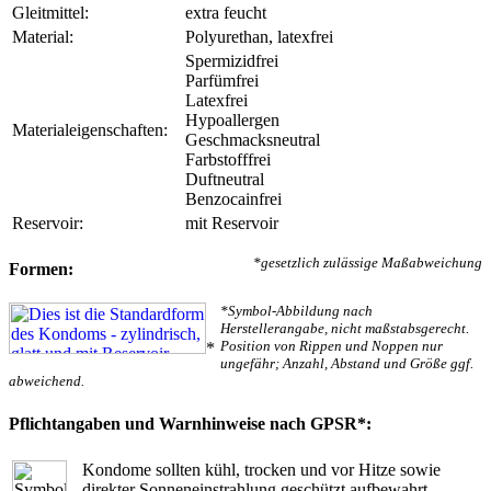
Gleitmittel:
extra feucht
Material:
Polyurethan, latexfrei
Spermizidfrei
Parfümfrei
Latexfrei
Hypoallergen
Materialeigenschaften:
Geschmacksneutral
Farbstofffrei
Duftneutral
Benzocainfrei
Reservoir:
mit Reservoir
*gesetzlich zulässige Maßabweichung
Formen:
*Symbol-Abbildung nach
Herstellerangabe, nicht maßstabsgerecht.
Position von Rippen und Noppen nur
*
ungefähr; Anzahl, Abstand und Größe ggf.
abweichend.
Pflichtangaben und Warnhinweise nach GPSR*:
Kondome sollten kühl, trocken und vor Hitze sowie
direkter Sonneneinstrahlung geschützt aufbewahrt