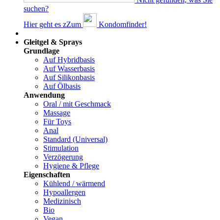
suchen?
Hier geht es z
Z
um
Kondomfinder!
Dams
Gleitgel & Sprays
Grundlage
Auf Hybridbasis
Auf Wasserbasis
Auf Silikonbasis
Auf Ölbasis
Anwendung
Oral / mit Geschmack
Massage
Für Toys
Anal
Standard (Universal)
Stimulation
Verzögerung
Hygiene & Pflege
Eigenschaften
Kühlend / wärmend
Hypoallergen
Medizinisch
Bio
Vegan