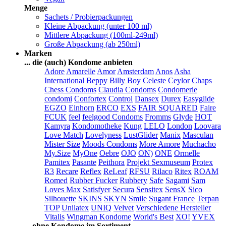
Menge
Sachets / Probierpackungen
Kleine Abpackung (unter 100 ml)
Mittlere Abpackung (100ml-249ml)
Große Abpackung (ab 250ml)
Marken
... die (auch) Kondome anbieten
Adore
Amarelle
Amor
Amsterdam
Anos
Asha
International
Beppy
Billy Boy
Celeste
Ceylor
Chaps
Chess Condoms
Claudia Condoms
Condomerie
condomi
Confortex
Control
Dansex
Durex
Easyglide
EGZO
Einhorn
ERCO
EXS
FAIR SQUARED
Faire
FCUK
feel
feelgood Condoms
Fromms
Glyde
HOT
Kamyra
Kondomotheke
Kung
LELO
London
Loovara
Love Match
Lovelyness
LustGlider
Manix
Masculan
Mister Size
Moods Condoms
More Amore
Muchacho
My.Size
MyOne
Oebre
OJO
ON)
ONE
Ormelle
Pamitex
Pasante
Peithora
Projekt Sexmuseum
Protex
R3
Recare
Reflex
ReLeaf
RFSU
Rilaco
Ritex
ROAM
Romed
Rubber Fucker
Rubbery
Safe
Sagami
Sam
Loves Max
Satisfyer
Secura
Sensitex
SensX
Sico
Silhouette
SKINS
SKYN
Smile
Sugant France
Terpan
TOP
Unilatex
UNIQ
Velvet
Verschiedene Hersteller
Vitalis
Wingman Kondome
World's Best
XO!
YVEX
... ohne Kondome im Sortiment