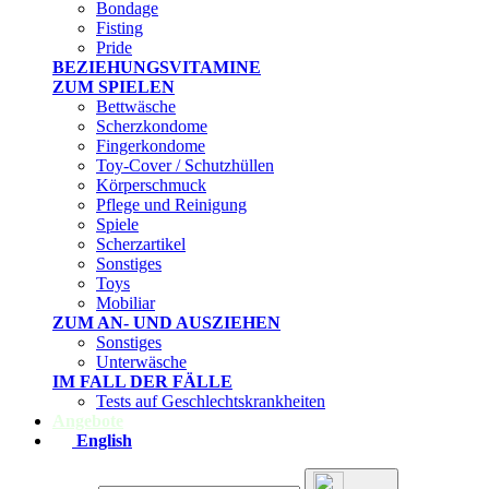
Bondage
Fisting
Pride
BEZIEHUNGSVITAMINE
ZUM SPIELEN
Bettwäsche
Scherzkondome
Fingerkondome
Toy-Cover / Schutzhüllen
Körperschmuck
Pflege und Reinigung
Spiele
Scherzartikel
Sonstiges
Toys
Mobiliar
ZUM AN- UND AUSZIEHEN
Sonstiges
Unterwäsche
IM FALL DER FÄLLE
Tests auf Geschlechtskrankheiten
Angebote
English