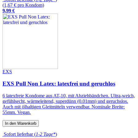
(1,67 € pro Kondom)
9
,
99
€
EXS
EXS Pull Non Latex: latexfrei und geruchlos
6 latexfreie Kondome aus AT-10, mit Abziehbändchen. Ultra-weich,
gefühlsecht, wärmeleitend, superdünn (0.01mm) und geruchslos.
Auch mit ölhaltigen Gleitmitteln verwendbar. Nominale Breite:
55mm. Vegan.
In den Warenkorb
Sofort lieferbar (
1-2 Tage*
)