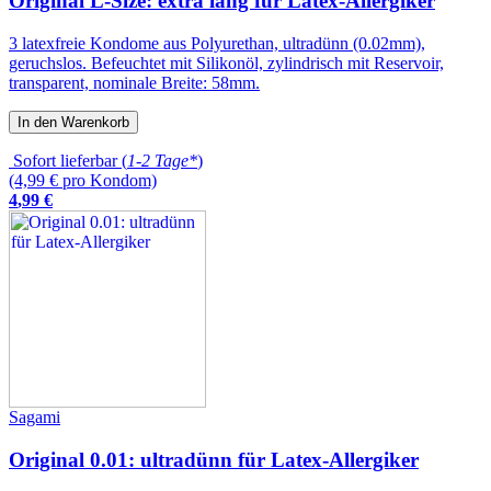
Original L-Size: extra lang für Latex-Allergiker
3 latexfreie Kondome aus Polyurethan, ultradünn (0.02mm),
geruchslos. Befeuchtet mit Silikonöl, zylindrisch mit Reservoir,
transparent, nominale Breite: 58mm.
In den Warenkorb
Sofort lieferbar (
1-2 Tage*
)
(4,99 € pro Kondom)
4
,
99
€
Sagami
Original 0.01: ultradünn für Latex-Allergiker