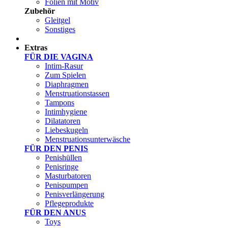
Folien mit Motiv
Zubehör
Gleitgel
Sonstiges
Test Sets
Extras
FÜR DIE VAGINA
Intim-Rasur
Zum Spielen
Diaphragmen
Menstruationstassen
Tampons
Intimhygiene
Dilatatoren
Liebeskugeln
Menstruationsunterwäsche
FÜR DEN PENIS
Penishüllen
Penisringe
Masturbatoren
Penispumpen
Penisverlängerung
Pflegeprodukte
FÜR DEN ANUS
Toys