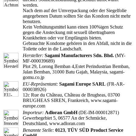
werden.
Nach dem auf der Umverpackung oder der Siegelfolie
angegebenen Datum sollten Sie das Kondom nicht mehr
benutzen.
Kein Verhütungsmittel kann einen 100%igen Schutz
gegen die Ansteckung mit sexuell übertragbaren
Krankheiten oder vor Empfängnis bieten.
Gebrauchte Kondome gehören in den Abfall, nicht in die
Toilette oder in die Landschaft.
Hersteller:
Sagami Manufacturers Sdn. Bhd.
(MY-
MF-000039689)
Plot 29, Lorong Bemban 4,Estet Perindustrian Bemban,
Jalan Bemban, 31000 Batu Gajah, Malaysia, sagami-
gomu.co.jp
EU-Repräsentant:
Sagami Europe SARL
(FR-AR-
000038926)
12c Rue du Château, Château de Brugheas, 03700
BRUGHEAS SIREN, Frankreich, www.sagami-
europe.com
Importeur:
Adloran GmbH
(DE-IM-000012871)
Gewerbegebiet 5, 06577 An der Schmücke,
Deutschland, www.adloran.com
Benannte Stelle:
0123
,
TÜV SÜD Product Service
GmbH