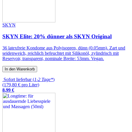
SKYN
SKYN Elite: 20% dünner als SKYN Original
36 latexfreie Kondome aus Polyisopren, dünn (0.05mm). Zart und
seidenweich, reichlich befeuchtet mit Silikonöl, zylindrisch mit
Reservoir, transparent, nominale Breite: 53mm. Vegan.
In den Warenkorb
Sofort lieferbar (
1-2 Tage*
)
(179,80 € pro Liter)
8
,
99
€