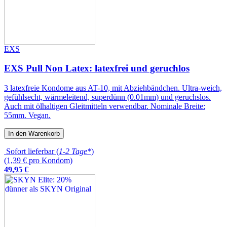
EXS
EXS Pull Non Latex: latexfrei und geruchlos
3 latexfreie Kondome aus AT-10, mit Abziehbändchen. Ultra-weich,
gefühlsecht, wärmeleitend, superdünn (0.01mm) und geruchslos.
Auch mit ölhaltigen Gleitmitteln verwendbar. Nominale Breite:
55mm. Vegan.
In den Warenkorb
Sofort lieferbar (
1-2 Tage*
)
(1,39 € pro Kondom)
49
,
95
€