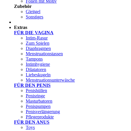
Folien mit Motiv
Zubehör
Gleitgel
Sonstiges
Test Sets
Extras
FÜR DIE VAGINA
Intim-Rasur
Zum Spielen
Diaphragmen
Menstruationstassen
Tampons
Intimhygiene
Dilatatoren
Liebeskugeln
Menstruationsunterwäsche
FÜR DEN PENIS
Penishüllen
Penisringe
Masturbatoren
Penispumpen
Penisverlängerung
Pflegeprodukte
FÜR DEN ANUS
Toys