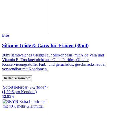
Eros
Silicone Glide & Care: für Frauen (30ml)
30ml samtweiches Gleitgel auf Silikonbasis, mit Aloe Vera und
Vitamin E. Trocknet nicht aus. Ohne Parfüm, Öl oder
Konservierungsstoffe. Farb- und geruchslos, geschmacksneutral,
verwendbar mit Kondomen.
In den Warenkorb
Sofort lieferbar (
1-2 Tage*
)
(1,30 € pro Kondom)
12
,
95
€