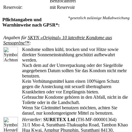
Benzocainfrei
Reservoir:
mit Reservoir
*gesetzlich zulässige Maßabweichung
Pflichtangaben und
Warnhinweise nach GPSR*:
Angaben für
SKYN «Original» 10 latexfreie Kondome aus
Sensoprène™
:
Kondome sollten kühl, trocken und vor Hitze sowie
direkter Sonneneinstrahlung geschützt aufbewahrt
werden.
Nach dem auf der Umverpackung oder der Siegelfolie
angegebenen Datum sollten Sie das Kondom nicht mehr
benutzen.
Kein Verhütungsmittel kann einen 100%igen Schutz
gegen die Ansteckung mit sexuell übertragbaren
Krankheiten oder vor Empfängnis bieten.
Gebrauchte Kondome gehören in den Abfall, nicht in die
Toilette oder in die Landschaft.
Wenn Sie Gleitmittel benutzen möchten, achten Sie
darauf, nur kondomgeeignete Mittel zu benutzen.
Hersteller:
SURETEX Ltd
(TH-MF-000001364)
31/1 Moo 4, Suratthani-Thakuapha Road, Tambon Khao
Hua Kwai, Amphur Phunphin, Suratthani 84130,