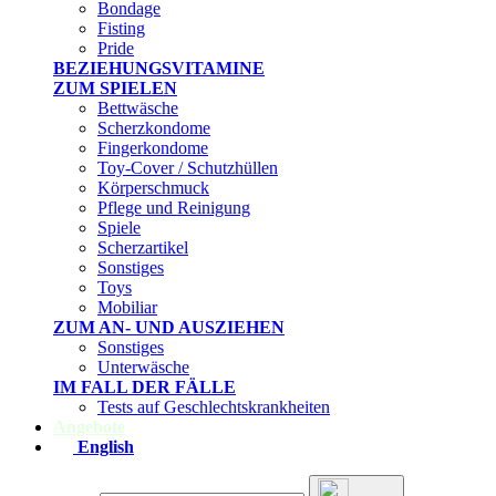
Bondage
Fisting
Pride
BEZIEHUNGSVITAMINE
ZUM SPIELEN
Bettwäsche
Scherzkondome
Fingerkondome
Toy-Cover / Schutzhüllen
Körperschmuck
Pflege und Reinigung
Spiele
Scherzartikel
Sonstiges
Toys
Mobiliar
ZUM AN- UND AUSZIEHEN
Sonstiges
Unterwäsche
IM FALL DER FÄLLE
Tests auf Geschlechtskrankheiten
Angebote
English