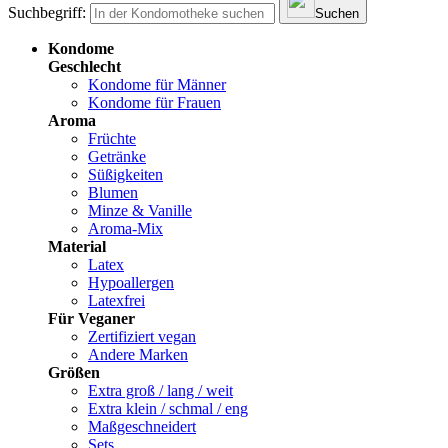
Suchbegriff:
Suchen
Kondome
Geschlecht
Kondome für Männer
Kondome für Frauen
Aroma
Früchte
Getränke
Süßigkeiten
Blumen
Minze & Vanille
Aroma-Mix
Material
Latex
Hypoallergen
Latexfrei
Für Veganer
Zertifiziert vegan
Andere Marken
Größen
Extra groß / lang / weit
Extra klein / schmal / eng
Maßgeschneidert
Sets