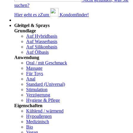
suchen?
Hier geht es z
Z
um
Kondomfinder!
Dams
Gleitgel & Sprays
Grundlage
Auf Hybridbasis
Auf Wasserbasis
Auf Silikonbasis
Auf Ölbasis
Anwendung
Oral / mit Geschmack
Massage
Für Toys
Anal
Standard (Universal)
Stimulation
Verzögerung
Hygiene & Pflege
Eigenschaften
Kühlend / wärmend
Hypoallergen
Medizinisch
Bio
Vegan