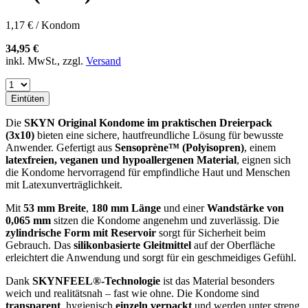
1,17 € / Kondom
34,95 €
inkl. MwSt., zzgl.
Versand
Eintüten
Die
SKYN Original Kondome im praktischen Dreierpack
(3x10)
bieten eine sichere, hautfreundliche Lösung für bewusste
Anwender. Gefertigt aus
Sensoprène™ (Polyisopren)
, einem
latexfreien, veganen und hypoallergenen Material
, eignen sich
die Kondome hervorragend für empfindliche Haut und Menschen
mit Latexunverträglichkeit.
Mit
53 mm Breite
,
180 mm Länge
und einer
Wandstärke von
0,065 mm
sitzen die Kondome angenehm und zuverlässig. Die
zylindrische Form mit Reservoir
sorgt für Sicherheit beim
Gebrauch. Das
silikonbasierte Gleitmittel
auf der Oberfläche
erleichtert die Anwendung und sorgt für ein geschmeidiges Gefühl.
Dank
SKYNFEEL®-Technologie
ist das Material besonders
weich und realitätsnah – fast wie ohne. Die Kondome sind
transparent
, hygienisch
einzeln verpackt
und werden unter streng