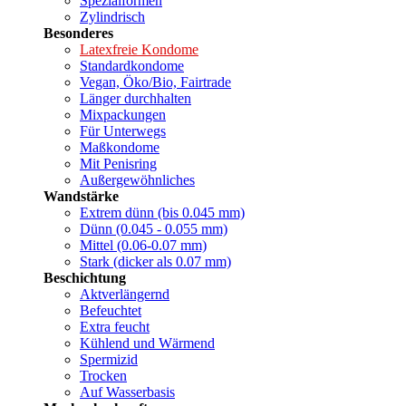
Spezialformen
Zylindrisch
Besonderes
Latexfreie Kondome
Standardkondome
Vegan, Öko/Bio, Fairtrade
Länger durchhalten
Mixpackungen
Für Unterwegs
Maßkondome
Mit Penisring
Außergewöhnliches
Wandstärke
Extrem dünn (bis 0.045 mm)
Dünn (0.045 - 0.055 mm)
Mittel (0.06-0.07 mm)
Stark (dicker als 0.07 mm)
Beschichtung
Aktverlängernd
Befeuchtet
Extra feucht
Kühlend und Wärmend
Spermizid
Trocken
Auf Wasserbasis