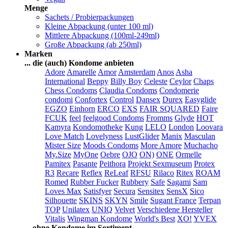
Menge
Sachets / Probierpackungen
Kleine Abpackung (unter 100 ml)
Mittlere Abpackung (100ml-249ml)
Große Abpackung (ab 250ml)
Marken
... die (auch) Kondome anbieten
Adore
Amarelle
Amor
Amsterdam
Anos
Asha
International
Beppy
Billy Boy
Celeste
Ceylor
Chaps
Chess Condoms
Claudia Condoms
Condomerie
condomi
Confortex
Control
Dansex
Durex
Easyglide
EGZO
Einhorn
ERCO
EXS
FAIR SQUARED
Faire
FCUK
feel
feelgood Condoms
Fromms
Glyde
HOT
Kamyra
Kondomotheke
Kung
LELO
London
Loovara
Love Match
Lovelyness
LustGlider
Manix
Masculan
Mister Size
Moods Condoms
More Amore
Muchacho
My.Size
MyOne
Oebre
OJO
ON)
ONE
Ormelle
Pamitex
Pasante
Peithora
Projekt Sexmuseum
Protex
R3
Recare
Reflex
ReLeaf
RFSU
Rilaco
Ritex
ROAM
Romed
Rubber Fucker
Rubbery
Safe
Sagami
Sam
Loves Max
Satisfyer
Secura
Sensitex
SensX
Sico
Silhouette
SKINS
SKYN
Smile
Sugant France
Terpan
TOP
Unilatex
UNIQ
Velvet
Verschiedene Hersteller
Vitalis
Wingman Kondome
World's Best
XO!
YVEX
... ohne Kondome im Sortiment