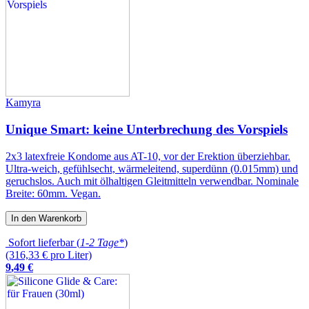
Kamyra
Unique Smart: keine Unterbrechung des Vorspiels
2x3 latexfreie Kondome aus AT-10, vor der Erektion überziehbar.
Ultra-weich, gefühlsecht, wärmeleitend, superdünn (0.015mm) und
geruchslos. Auch mit ölhaltigen Gleitmitteln verwendbar. Nominale
Breite: 60mm. Vegan.
In den Warenkorb
Sofort lieferbar (
1-2 Tage*
)
(316,33 € pro Liter)
9
,
49
€