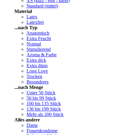
XS (kurz - eng - klein)
Standard (mittel)
Material
Latex
Latexfrei
...nach Typ
Anatomisch
Extra Feucht
Normal
Stimulierend
Aroma & Farbe
Extra dick
Extra dünn
Long Love
Trocken
Besonderes
...nach Menge
Unter 50 Stück
50 bis 99 Stück
100 bis 135 Stück
136 bis 199 Stück
Mehr als 200 Stück
Alles andere
Dams
Frauenkondome