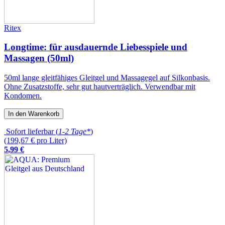
Ritex
Longtime: für ausdauernde Liebesspiele und
Massagen (50ml)
50ml lange gleitfähiges Gleitgel und Massagegel auf Silkonbasis.
Ohne Zusatzstoffe, sehr gut hautverträglich. Verwendbar mit
Kondomen.
In den Warenkorb
Sofort lieferbar (
1-2 Tage*
)
(199,67 € pro Liter)
5
,
99
€