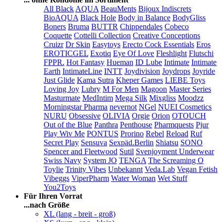
All Black
AQUA
BeauMents
Bijoux Indiscrets
BioAQUA
Black Hole
Body in Balance
BodyGliss
Boners
Bruma
BUTTR
Chippendales
Cobeco
Coquette
Cottelli Collection
Creative Conceptions
Cruizr
Dr Skin
Easytoys
Erecto Cock Essentials
Eros
EROTICGEL
Exotiq
Eye Of Love
Fleshlight
Flutschi
FPPR.
Hot Fantasy
Hueman
ID Lube
Intimate
Intimate
Earth
IntimateLine
INTT
Joydivision
Joydrops
Joyride
Just Glide
Kama Sutra
Kheper Games
LIEBE Toys
Loving Joy
Lubry
M For Men
Magoon
Master Series
Masturmate
MedIntim
Mega Silk
Mixgliss
Moodzz
Morningstar Pharma
nevernot
NGel
NUEI Cosmetics
NURU
Obsessive
OLIVIA
Orgie
Orion
OTOUCH
Out of the Blue
Panthra
Penthouse
Pharmquests
Pjur
Play Wiv Me
PONTUS
Prorino
Rebel
Reload
Ruf
Secret Play
Sensuva
Sexpäd.Berlin
Shiatsu
SONO
Spencer and Fleetwood
Sutil
Svenjoyment Underwear
Swiss Navy
System JO
TENGA
The Screaming O
Toylie
Trinity Vibes
Unbekannt
Veda.Lab
Vegan Fetish
Vibeggs
ViperPharm
Water Woman
Wet Stuff
You2Toys
Für Ihren Vorrat
...nach Größe
XL (lang - breit - groß)