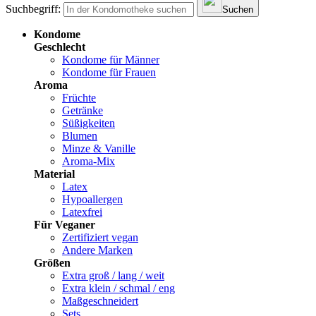
Suchbegriff:
Suchen
Kondome
Geschlecht
Kondome für Männer
Kondome für Frauen
Aroma
Früchte
Getränke
Süßigkeiten
Blumen
Minze & Vanille
Aroma-Mix
Material
Latex
Hypoallergen
Latexfrei
Für Veganer
Zertifiziert vegan
Andere Marken
Größen
Extra groß / lang / weit
Extra klein / schmal / eng
Maßgeschneidert
Sets