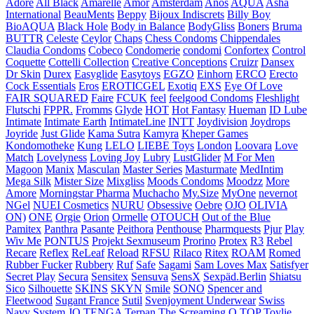
Adore
All Black
Amarelle
Amor
Amsterdam
Anos
AQUA
Asha
International
BeauMents
Beppy
Bijoux Indiscrets
Billy Boy
BioAQUA
Black Hole
Body in Balance
BodyGliss
Boners
Bruma
BUTTR
Celeste
Ceylor
Chaps
Chess Condoms
Chippendales
Claudia Condoms
Cobeco
Condomerie
condomi
Confortex
Control
Coquette
Cottelli Collection
Creative Conceptions
Cruizr
Dansex
Dr Skin
Durex
Easyglide
Easytoys
EGZO
Einhorn
ERCO
Erecto
Cock Essentials
Eros
EROTICGEL
Exotiq
EXS
Eye Of Love
FAIR SQUARED
Faire
FCUK
feel
feelgood Condoms
Fleshlight
Flutschi
FPPR.
Fromms
Glyde
HOT
Hot Fantasy
Hueman
ID Lube
Intimate
Intimate Earth
IntimateLine
INTT
Joydivision
Joydrops
Joyride
Just Glide
Kama Sutra
Kamyra
Kheper Games
Kondomotheke
Kung
LELO
LIEBE Toys
London
Loovara
Love
Match
Lovelyness
Loving Joy
Lubry
LustGlider
M For Men
Magoon
Manix
Masculan
Master Series
Masturmate
MedIntim
Mega Silk
Mister Size
Mixgliss
Moods Condoms
Moodzz
More
Amore
Morningstar Pharma
Muchacho
My.Size
MyOne
nevernot
NGel
NUEI Cosmetics
NURU
Obsessive
Oebre
OJO
OLIVIA
ON)
ONE
Orgie
Orion
Ormelle
OTOUCH
Out of the Blue
Pamitex
Panthra
Pasante
Peithora
Penthouse
Pharmquests
Pjur
Play
Wiv Me
PONTUS
Projekt Sexmuseum
Prorino
Protex
R3
Rebel
Recare
Reflex
ReLeaf
Reload
RFSU
Rilaco
Ritex
ROAM
Romed
Rubber Fucker
Rubbery
Ruf
Safe
Sagami
Sam Loves Max
Satisfyer
Secret Play
Secura
Sensitex
Sensuva
SensX
Sexpäd.Berlin
Shiatsu
Sico
Silhouette
SKINS
SKYN
Smile
SONO
Spencer and
Fleetwood
Sugant France
Sutil
Svenjoyment Underwear
Swiss
Navy
System JO
TENGA
Terpan
The Screaming O
TOP
Toylie