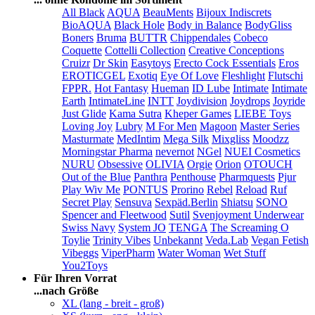
All Black
AQUA
BeauMents
Bijoux Indiscrets
BioAQUA
Black Hole
Body in Balance
BodyGliss
Boners
Bruma
BUTTR
Chippendales
Cobeco
Coquette
Cottelli Collection
Creative Conceptions
Cruizr
Dr Skin
Easytoys
Erecto Cock Essentials
Eros
EROTICGEL
Exotiq
Eye Of Love
Fleshlight
Flutschi
FPPR.
Hot Fantasy
Hueman
ID Lube
Intimate
Intimate
Earth
IntimateLine
INTT
Joydivision
Joydrops
Joyride
Just Glide
Kama Sutra
Kheper Games
LIEBE Toys
Loving Joy
Lubry
M For Men
Magoon
Master Series
Masturmate
MedIntim
Mega Silk
Mixgliss
Moodzz
Morningstar Pharma
nevernot
NGel
NUEI Cosmetics
NURU
Obsessive
OLIVIA
Orgie
Orion
OTOUCH
Out of the Blue
Panthra
Penthouse
Pharmquests
Pjur
Play Wiv Me
PONTUS
Prorino
Rebel
Reload
Ruf
Secret Play
Sensuva
Sexpäd.Berlin
Shiatsu
SONO
Spencer and Fleetwood
Sutil
Svenjoyment Underwear
Swiss Navy
System JO
TENGA
The Screaming O
Toylie
Trinity Vibes
Unbekannt
Veda.Lab
Vegan Fetish
Vibeggs
ViperPharm
Water Woman
Wet Stuff
You2Toys
Für Ihren Vorrat
...nach Größe
XL (lang - breit - groß)