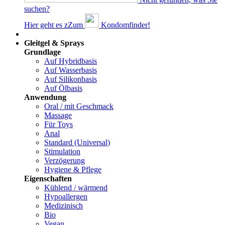
suchen?
Hier geht es z
Z
um
Kondomfinder!
Dams
Gleitgel & Sprays
Grundlage
Auf Hybridbasis
Auf Wasserbasis
Auf Silikonbasis
Auf Ölbasis
Anwendung
Oral / mit Geschmack
Massage
Für Toys
Anal
Standard (Universal)
Stimulation
Verzögerung
Hygiene & Pflege
Eigenschaften
Kühlend / wärmend
Hypoallergen
Medizinisch
Bio
Vegan