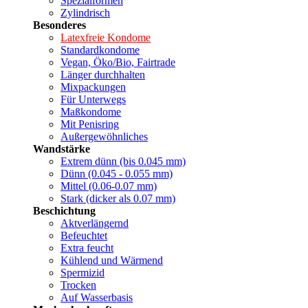
Spezialformen
Zylindrisch
Besonderes
Latexfreie Kondome
Standardkondome
Vegan, Öko/Bio, Fairtrade
Länger durchhalten
Mixpackungen
Für Unterwegs
Maßkondome
Mit Penisring
Außergewöhnliches
Wandstärke
Extrem dünn (bis 0.045 mm)
Dünn (0.045 - 0.055 mm)
Mittel (0.06-0.07 mm)
Stark (dicker als 0.07 mm)
Beschichtung
Aktverlängernd
Befeuchtet
Extra feucht
Kühlend und Wärmend
Spermizid
Trocken
Auf Wasserbasis