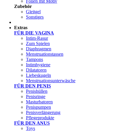
Folien mit Motiv
Zubehör
Gleitgel
Sonstiges
Test Sets
Extras
FÜR DIE VAGINA
Intim-Rasur
Zum Spielen
Diaphragmen
Menstruationstassen
Tampons
Intimhygiene
Dilatatoren
Liebeskugeln
Menstruationsunterwäsche
FÜR DEN PENIS
Penishüllen
Penisringe
Masturbatoren
Penispumpen
Penisverlängerung
Pflegeprodukte
FÜR DEN ANUS
Toys