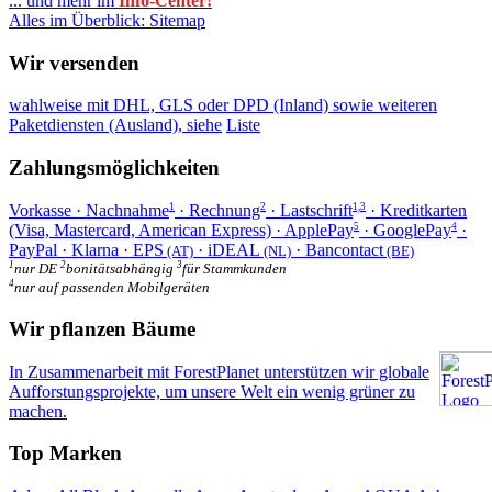
... und mehr im
Info-Center!
Alles im Überblick: Sitemap
Wir versenden
wahlweise mit DHL, GLS oder DPD (Inland) sowie weiteren
Paketdiensten (Ausland), siehe
Liste
Zahlungsmöglichkeiten
Vorkasse · Nachnahme
· Rechnung
· Lastschrift
· Kreditkarten
1
2
1,3
(Visa, Mastercard, American Express) · ApplePay
· GooglePay
·
5
4
PayPal · Klarna · EPS
· iDEAL
· Bancontact
(AT)
(NL)
(BE)
1
2
3
nur DE
bonitätsabhängig
für Stammkunden
4
nur auf passenden Mobilgeräten
Wir pflanzen Bäume
In Zusammenarbeit mit ForestPlanet unterstützen wir globale
Aufforstungsprojekte, um unsere Welt ein wenig grüner zu
machen.
Top Marken