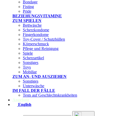
Bondage
Fisting
Pride
BEZIEHUNGSVITAMINE
ZUM SPIELEN
Bettwäsche
Scherzkondome
Fingerkondome
Toy-Cover / Schutzhüllen
Körperschmuck
Pflege und Reinigung
Spiele
Scherzartikel
Sonstiges
Toys
Mobiliar
ZUM AN- UND AUSZIEHEN
Sonstiges
Unterwäsche
IM FALL DER FÄLLE
Tests auf Geschlechtskrankheiten
Angebote
English