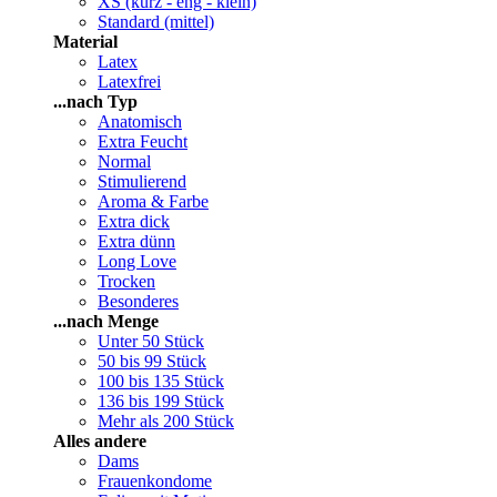
XS (kurz - eng - klein)
Standard (mittel)
Material
Latex
Latexfrei
...nach Typ
Anatomisch
Extra Feucht
Normal
Stimulierend
Aroma & Farbe
Extra dick
Extra dünn
Long Love
Trocken
Besonderes
...nach Menge
Unter 50 Stück
50 bis 99 Stück
100 bis 135 Stück
136 bis 199 Stück
Mehr als 200 Stück
Alles andere
Dams
Frauenkondome