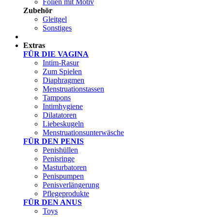
Folien mit Motiv
Zubehör
Gleitgel
Sonstiges
Test Sets
Extras
FÜR DIE VAGINA
Intim-Rasur
Zum Spielen
Diaphragmen
Menstruationstassen
Tampons
Intimhygiene
Dilatatoren
Liebeskugeln
Menstruationsunterwäsche
FÜR DEN PENIS
Penishüllen
Penisringe
Masturbatoren
Penispumpen
Penisverlängerung
Pflegeprodukte
FÜR DEN ANUS
Toys