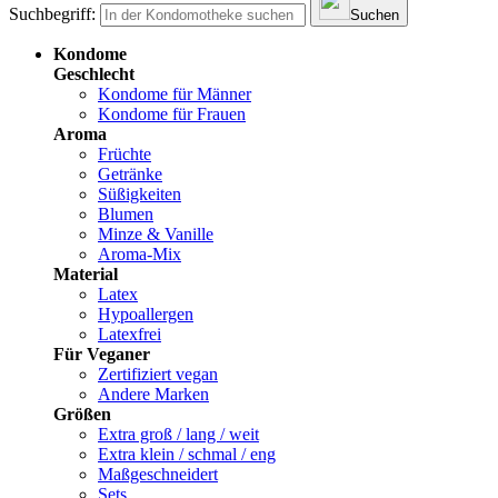
Suchbegriff:
Suchen
Kondome
Geschlecht
Kondome für Männer
Kondome für Frauen
Aroma
Früchte
Getränke
Süßigkeiten
Blumen
Minze & Vanille
Aroma-Mix
Material
Latex
Hypoallergen
Latexfrei
Für Veganer
Zertifiziert vegan
Andere Marken
Größen
Extra groß / lang / weit
Extra klein / schmal / eng
Maßgeschneidert
Sets