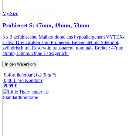
My.Size
Probierset S: 47mm, 49mm, 53mm
3 x 3 gefühlsechte Maßkondome aus hypoallergenem VYTEX-
Latex. Drei Größen zum Probieren. Befeuchtet mit Silikonöl,
zylindrisch mit Reservoir, transparent, nominale Breiten: 47mm,
49mm, 53mm. Ohne Latexgeruch.
In den Warenkorb
Sofort lieferbar (
1-2 Tage*
)
(0,40 € pro Kondom)
39
,
95
€