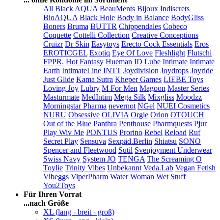
All Black
AQUA
BeauMents
Bijoux Indiscrets
BioAQUA
Black Hole
Body in Balance
BodyGliss
Boners
Bruma
BUTTR
Chippendales
Cobeco
Coquette
Cottelli Collection
Creative Conceptions
Cruizr
Dr Skin
Easytoys
Erecto Cock Essentials
Eros
EROTICGEL
Exotiq
Eye Of Love
Fleshlight
Flutschi
FPPR.
Hot Fantasy
Hueman
ID Lube
Intimate
Intimate
Earth
IntimateLine
INTT
Joydivision
Joydrops
Joyride
Just Glide
Kama Sutra
Kheper Games
LIEBE Toys
Loving Joy
Lubry
M For Men
Magoon
Master Series
Masturmate
MedIntim
Mega Silk
Mixgliss
Moodzz
Morningstar Pharma
nevernot
NGel
NUEI Cosmetics
NURU
Obsessive
OLIVIA
Orgie
Orion
OTOUCH
Out of the Blue
Panthra
Penthouse
Pharmquests
Pjur
Play Wiv Me
PONTUS
Prorino
Rebel
Reload
Ruf
Secret Play
Sensuva
Sexpäd.Berlin
Shiatsu
SONO
Spencer and Fleetwood
Sutil
Svenjoyment Underwear
Swiss Navy
System JO
TENGA
The Screaming O
Toylie
Trinity Vibes
Unbekannt
Veda.Lab
Vegan Fetish
Vibeggs
ViperPharm
Water Woman
Wet Stuff
You2Toys
Für Ihren Vorrat
...nach Größe
XL (lang - breit - groß)