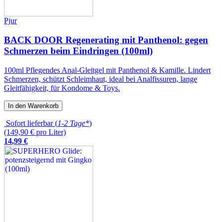
Pjur
BACK DOOR Regenerating mit Panthenol: gegen
Schmerzen beim Eindringen (100ml)
100ml Pflegendes Anal-Gleitgel mit Panthenol & Kamille. Lindert
Schmerzen, schützt Schleimhaut, ideal bei Analfissuren, lange
Gleitfähigkeit, für Kondome & Toys.
In den Warenkorb
Sofort lieferbar (
1-2 Tage*
)
(149,90 € pro Liter)
14
,
99
€