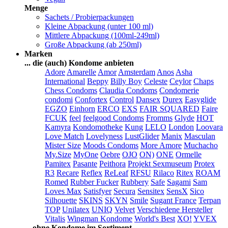
Menge
Sachets / Probierpackungen
Kleine Abpackung (unter 100 ml)
Mittlere Abpackung (100ml-249ml)
Große Abpackung (ab 250ml)
Marken
... die (auch) Kondome anbieten
Adore
Amarelle
Amor
Amsterdam
Anos
Asha
International
Beppy
Billy Boy
Celeste
Ceylor
Chaps
Chess Condoms
Claudia Condoms
Condomerie
condomi
Confortex
Control
Dansex
Durex
Easyglide
EGZO
Einhorn
ERCO
EXS
FAIR SQUARED
Faire
FCUK
feel
feelgood Condoms
Fromms
Glyde
HOT
Kamyra
Kondomotheke
Kung
LELO
London
Loovara
Love Match
Lovelyness
LustGlider
Manix
Masculan
Mister Size
Moods Condoms
More Amore
Muchacho
My.Size
MyOne
Oebre
OJO
ON)
ONE
Ormelle
Pamitex
Pasante
Peithora
Projekt Sexmuseum
Protex
R3
Recare
Reflex
ReLeaf
RFSU
Rilaco
Ritex
ROAM
Romed
Rubber Fucker
Rubbery
Safe
Sagami
Sam
Loves Max
Satisfyer
Secura
Sensitex
SensX
Sico
Silhouette
SKINS
SKYN
Smile
Sugant France
Terpan
TOP
Unilatex
UNIQ
Velvet
Verschiedene Hersteller
Vitalis
Wingman Kondome
World's Best
XO!
YVEX
... ohne Kondome im Sortiment