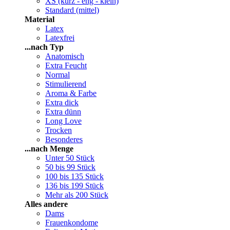
XS (kurz - eng - klein)
Standard (mittel)
Material
Latex
Latexfrei
...nach Typ
Anatomisch
Extra Feucht
Normal
Stimulierend
Aroma & Farbe
Extra dick
Extra dünn
Long Love
Trocken
Besonderes
...nach Menge
Unter 50 Stück
50 bis 99 Stück
100 bis 135 Stück
136 bis 199 Stück
Mehr als 200 Stück
Alles andere
Dams
Frauenkondome