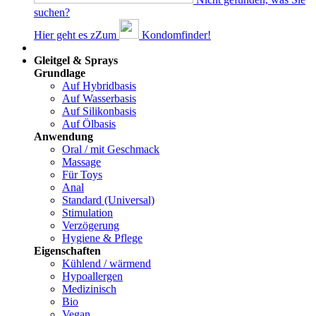
suchen?
Hier geht es z
Z
um
Kondomfinder!
Dams
Gleitgel & Sprays
Grundlage
Auf Hybridbasis
Auf Wasserbasis
Auf Silikonbasis
Auf Ölbasis
Anwendung
Oral / mit Geschmack
Massage
Für Toys
Anal
Standard (Universal)
Stimulation
Verzögerung
Hygiene & Pflege
Eigenschaften
Kühlend / wärmend
Hypoallergen
Medizinisch
Bio
Vegan