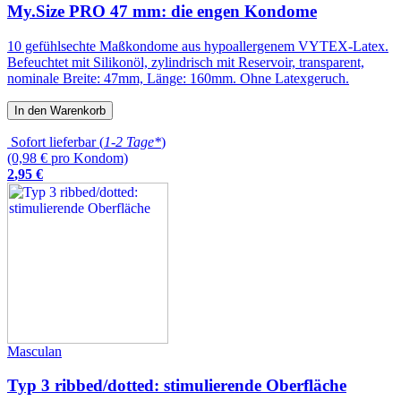
My.Size PRO 47 mm: die engen Kondome
10 gefühlsechte Maßkondome aus hypoallergenem VYTEX-Latex.
Befeuchtet mit Silikonöl, zylindrisch mit Reservoir, transparent,
nominale Breite: 47mm, Länge: 160mm. Ohne Latexgeruch.
In den Warenkorb
Sofort lieferbar (
1-2 Tage*
)
(0,98 € pro Kondom)
2
,
95
€
Masculan
Typ 3 ribbed/dotted: stimulierende Oberfläche