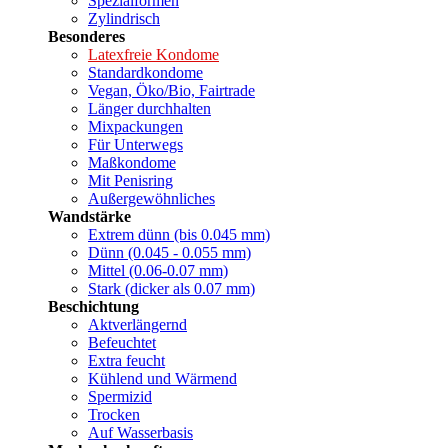
Spezialformen
Zylindrisch
Besonderes
Latexfreie Kondome
Standardkondome
Vegan, Öko/Bio, Fairtrade
Länger durchhalten
Mixpackungen
Für Unterwegs
Maßkondome
Mit Penisring
Außergewöhnliches
Wandstärke
Extrem dünn (bis 0.045 mm)
Dünn (0.045 - 0.055 mm)
Mittel (0.06-0.07 mm)
Stark (dicker als 0.07 mm)
Beschichtung
Aktverlängernd
Befeuchtet
Extra feucht
Kühlend und Wärmend
Spermizid
Trocken
Auf Wasserbasis