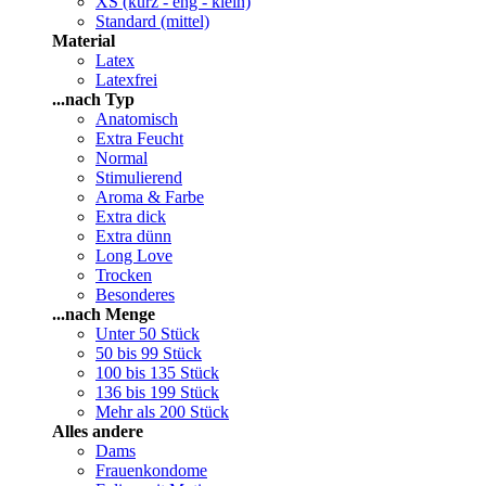
XS (kurz - eng - klein)
Standard (mittel)
Material
Latex
Latexfrei
...nach Typ
Anatomisch
Extra Feucht
Normal
Stimulierend
Aroma & Farbe
Extra dick
Extra dünn
Long Love
Trocken
Besonderes
...nach Menge
Unter 50 Stück
50 bis 99 Stück
100 bis 135 Stück
136 bis 199 Stück
Mehr als 200 Stück
Alles andere
Dams
Frauenkondome