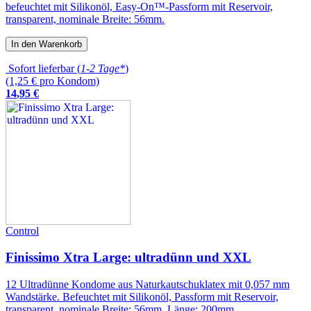
befeuchtet mit Silikonöl, Easy-On™-Passform mit Reservoir,
transparent, nominale Breite: 56mm.
In den Warenkorb
Sofort lieferbar (
1-2 Tage*
)
(1,25 € pro Kondom)
14
,
95
€
Control
Finissimo Xtra Large: ultradünn und XXL
12 Ultradünne Kondome aus Naturkautschuklatex mit 0,057 mm
Wandstärke. Befeuchtet mit Silikonöl, Passform mit Reservoir,
transparent, nominale Breite: 56mm, Länge: 200mm.