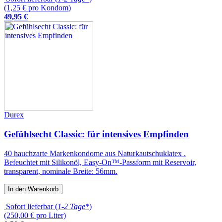
(1,25 € pro Kondom)
49
,
95
€
Durex
Gefühlsecht Classic: für intensives Empfinden
40 hauchzarte Markenkondome aus Naturkautschuklatex .
Befeuchtet mit Silikonöl, Easy-On™-Passform mit Reservoir,
transparent, nominale Breite: 56mm.
In den Warenkorb
Sofort lieferbar (
1-2 Tage*
)
(250,00 € pro Liter)