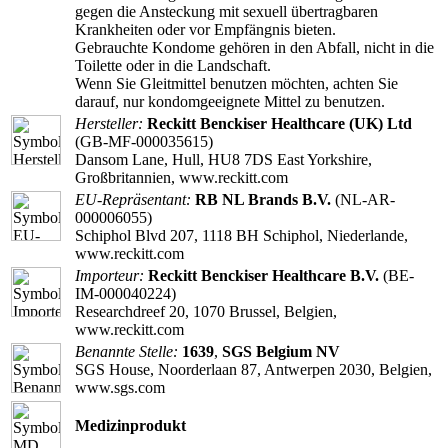
gegen die Ansteckung mit sexuell übertragbaren
Krankheiten oder vor Empfängnis bieten.
Gebrauchte Kondome gehören in den Abfall, nicht in die
Toilette oder in die Landschaft.
Wenn Sie Gleitmittel benutzen möchten, achten Sie
darauf, nur kondomgeeignete Mittel zu benutzen.
Hersteller:
Reckitt Benckiser Healthcare (UK) Ltd
(GB-MF-000035615)
Dansom Lane, Hull, HU8 7DS East Yorkshire,
Großbritannien, www.reckitt.com
EU-Repräsentant:
RB NL Brands B.V.
(NL-AR-
000006055)
Schiphol Blvd 207, 1118 BH Schiphol, Niederlande,
www.reckitt.com
Importeur:
Reckitt Benckiser Healthcare B.V.
(BE-
IM-000040224)
Researchdreef 20, 1070 Brussel, Belgien,
www.reckitt.com
Benannte Stelle:
1639
,
SGS Belgium NV
SGS House, Noorderlaan 87, Antwerpen 2030, Belgien,
www.sgs.com
Medizinprodukt