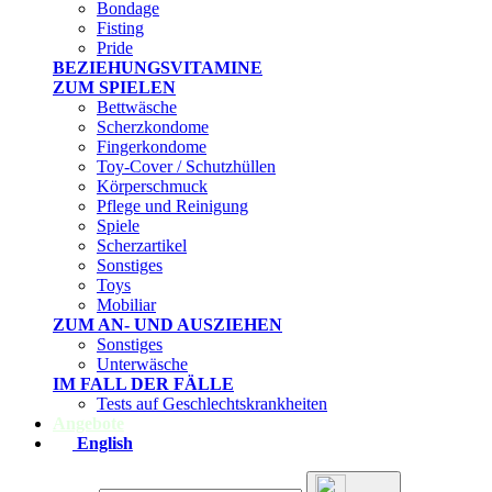
Bondage
Fisting
Pride
BEZIEHUNGSVITAMINE
ZUM SPIELEN
Bettwäsche
Scherzkondome
Fingerkondome
Toy-Cover / Schutzhüllen
Körperschmuck
Pflege und Reinigung
Spiele
Scherzartikel
Sonstiges
Toys
Mobiliar
ZUM AN- UND AUSZIEHEN
Sonstiges
Unterwäsche
IM FALL DER FÄLLE
Tests auf Geschlechtskrankheiten
Angebote
English