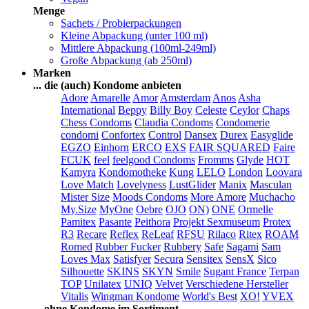
Menge
Sachets / Probierpackungen
Kleine Abpackung (unter 100 ml)
Mittlere Abpackung (100ml-249ml)
Große Abpackung (ab 250ml)
Marken
... die (auch) Kondome anbieten
Adore
Amarelle
Amor
Amsterdam
Anos
Asha
International
Beppy
Billy Boy
Celeste
Ceylor
Chaps
Chess Condoms
Claudia Condoms
Condomerie
condomi
Confortex
Control
Dansex
Durex
Easyglide
EGZO
Einhorn
ERCO
EXS
FAIR SQUARED
Faire
FCUK
feel
feelgood Condoms
Fromms
Glyde
HOT
Kamyra
Kondomotheke
Kung
LELO
London
Loovara
Love Match
Lovelyness
LustGlider
Manix
Masculan
Mister Size
Moods Condoms
More Amore
Muchacho
My.Size
MyOne
Oebre
OJO
ON)
ONE
Ormelle
Pamitex
Pasante
Peithora
Projekt Sexmuseum
Protex
R3
Recare
Reflex
ReLeaf
RFSU
Rilaco
Ritex
ROAM
Romed
Rubber Fucker
Rubbery
Safe
Sagami
Sam
Loves Max
Satisfyer
Secura
Sensitex
SensX
Sico
Silhouette
SKINS
SKYN
Smile
Sugant France
Terpan
TOP
Unilatex
UNIQ
Velvet
Verschiedene Hersteller
Vitalis
Wingman Kondome
World's Best
XO!
YVEX
... ohne Kondome im Sortiment