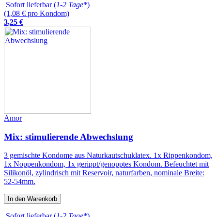
Sofort lieferbar (
1-2 Tage*
)
(1,08 € pro Kondom)
3
,
25
€
Amor
Mix: stimulierende Abwechslung
3 gemischte Kondome aus Naturkautschuklatex. 1x Rippenkondom,
1x Noppenkondom, 1x gerippt/genopptes Kondom. Befeuchtet mit
Silikonöl, zylindrisch mit Reservoir, naturfarben, nominale Breite:
52-54mm.
In den Warenkorb
Sofort lieferbar (
1-2 Tage*
)