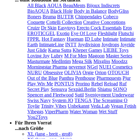
All Black
AQUA
BeauMents
Bijoux Indiscrets
BioAQUA
Black Hole
Body in Balance
BodyGliss
Boners
Bruma
BUTTR
Chippendales
Cobeco
Coquette
Cottelli Collection
Creative Conceptions
Cruizr
Dr Skin
Easytoys
Erecto Cock Essentials
Eros
EROTICGEL
Exotiq
Eye Of Love
Fleshlight
Flutschi
FPPR.
Hot Fantasy
Hueman
ID Lube
Intimate
Intimate
Earth
IntimateLine
INTT
Joydivision
Joydrops
Joyride
Just Glide
Kama Sutra
Kheper Games
LIEBE Toys
Loving Joy
Lubry
M For Men
Magoon
Master Series
Masturmate
MedIntim
Mega Silk
Mixgliss
Moodzz
Morningstar Pharma
nevernot
NGel
NUEI Cosmetics
NURU
Obsessive
OLIVIA
Orgie
Orion
OTOUCH
Out of the Blue
Panthra
Penthouse
Pharmquests
Pjur
Play Wiv Me
PONTUS
Prorino
Rebel
Reload
Ruf
Secret Play
Sensuva
Sexpäd.Berlin
Shiatsu
SONO
Spencer and Fleetwood
Sutil
Svenjoyment Underwear
Swiss Navy
System JO
TENGA
The Screaming O
Toylie
Trinity Vibes
Unbekannt
Veda.Lab
Vegan Fetish
Vibeggs
ViperPharm
Water Woman
Wet Stuff
You2Toys
Für Ihren Vorrat
...nach Größe
XL (lang - breit - groß)