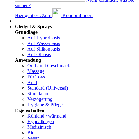
suchen?
Hier geht es z
Z
um
Kondomfinder!
Dams
Gleitgel & Sprays
Grundlage
Auf Hybridbasis
Auf Wasserbasis
Auf Silikonbasis
Auf Ölbasis
Anwendung
Oral / mit Geschmack
Massage
Für Toys
Anal
Standard (Universal)
Stimulation
Verzögerung
Hygiene & Pflege
Eigenschaften
Kühlend / wärmend
Hypoallergen
Medizinisch
Bio
Vegan