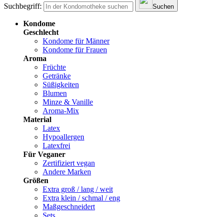
Suchbegriff:
Suchen
Kondome
Geschlecht
Kondome für Männer
Kondome für Frauen
Aroma
Früchte
Getränke
Süßigkeiten
Blumen
Minze & Vanille
Aroma-Mix
Material
Latex
Hypoallergen
Latexfrei
Für Veganer
Zertifiziert vegan
Andere Marken
Größen
Extra groß / lang / weit
Extra klein / schmal / eng
Maßgeschneidert
Sets