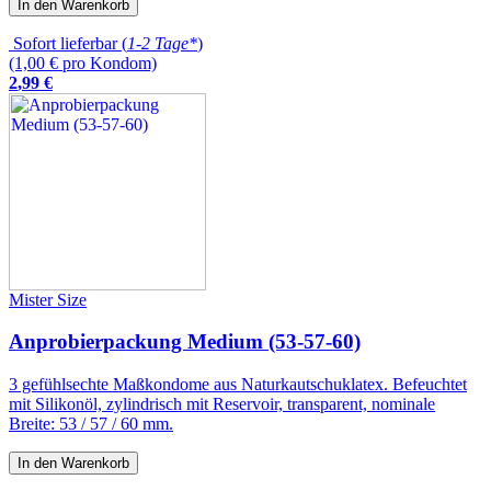
In den Warenkorb
Sofort lieferbar (
1-2 Tage*
)
(1,00 € pro Kondom)
2
,
99
€
Mister Size
Anprobierpackung Medium (53-57-60)
3 gefühlsechte Maßkondome aus Naturkautschuklatex. Befeuchtet
mit Silikonöl, zylindrisch mit Reservoir, transparent, nominale
Breite: 53 / 57 / 60 mm.
In den Warenkorb