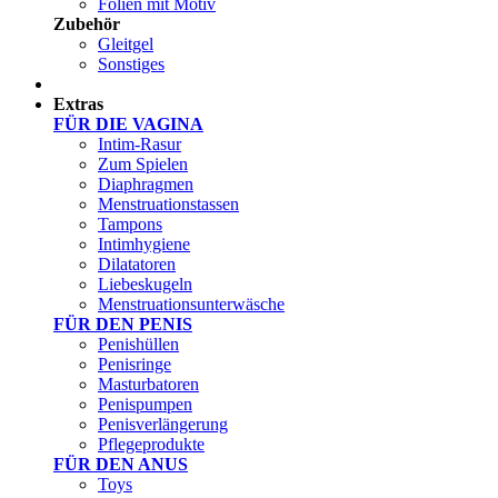
Folien mit Motiv
Zubehör
Gleitgel
Sonstiges
Test Sets
Extras
FÜR DIE VAGINA
Intim-Rasur
Zum Spielen
Diaphragmen
Menstruationstassen
Tampons
Intimhygiene
Dilatatoren
Liebeskugeln
Menstruationsunterwäsche
FÜR DEN PENIS
Penishüllen
Penisringe
Masturbatoren
Penispumpen
Penisverlängerung
Pflegeprodukte
FÜR DEN ANUS
Toys