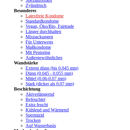
Spezialformen
Zylindrisch
Besonderes
Latexfreie Kondome
Standardkondome
Vegan, Öko/Bio, Fairtrade
Länger durchhalten
Mixpackungen
Für Unterwegs
Maßkondome
Mit Penisring
Außergewöhnliches
Wandstärke
Extrem dünn (bis 0.045 mm)
Dünn (0.045 - 0.055 mm)
Mittel (0.06-0.07 mm)
Stark (dicker als 0.07 mm)
Beschichtung
Aktverlängernd
Befeuchtet
Extra feucht
Kühlend und Wärmend
Spermizid
Trocken
Auf Wasserbasis