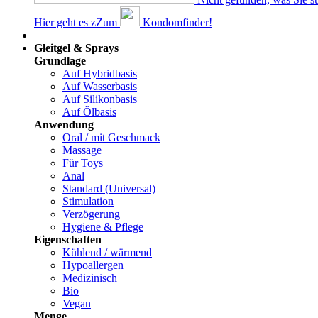
Hier geht es z
Z
um
Kondomfinder!
Dams
Gleitgel & Sprays
Grundlage
Auf Hybridbasis
Auf Wasserbasis
Auf Silikonbasis
Auf Ölbasis
Anwendung
Oral / mit Geschmack
Massage
Für Toys
Anal
Standard (Universal)
Stimulation
Verzögerung
Hygiene & Pflege
Eigenschaften
Kühlend / wärmend
Hypoallergen
Medizinisch
Bio
Vegan
Menge