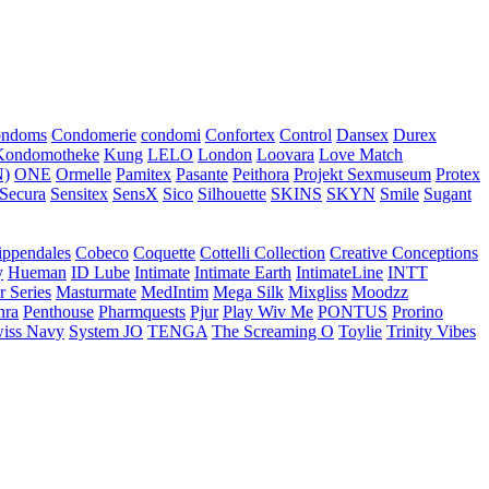
ondoms
Condomerie
condomi
Confortex
Control
Dansex
Durex
Kondomotheke
Kung
LELO
London
Loovara
Love Match
)
ONE
Ormelle
Pamitex
Pasante
Peithora
Projekt Sexmuseum
Protex
Secura
Sensitex
SensX
Sico
Silhouette
SKINS
SKYN
Smile
Sugant
ippendales
Cobeco
Coquette
Cottelli Collection
Creative Conceptions
y
Hueman
ID Lube
Intimate
Intimate Earth
IntimateLine
INTT
r Series
Masturmate
MedIntim
Mega Silk
Mixgliss
Moodzz
hra
Penthouse
Pharmquests
Pjur
Play Wiv Me
PONTUS
Prorino
iss Navy
System JO
TENGA
The Screaming O
Toylie
Trinity Vibes