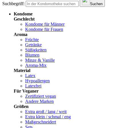
Suchbegriff:
Suchen
Kondome
Geschlecht
Kondome für Männer
Kondome für Frauen
Aroma
Früchte
Getränke
Süßigkeiten
Blumen
Minze & Vanille
Aroma-Mix
Material
Latex
Hypoallergen
Latexfrei
Für Veganer
Zertifiziert vegan
Andere Marken
Größen
Extra groß / lang / weit
Extra klein / schmal / eng
Maßgeschneidert
Sets