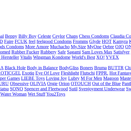
nal
Beppy
Billy Boy
Celeste
Ceylor
Chaps
Chess Condoms
Claudia C
ED
Faire
FCUK
feel
feelgood Condoms
Fromms
Glyde
HOT
Kamyra
ds Condoms
More Amore
Muchacho
My.Size
MyOne
Oebre
OJO
ON
omed
Rubber Fucker
Rubbery
Safe
Sagami
Sam Loves Max
Satisfyer
 Hersteller
Vitalis
Wingman Kondome
World's Best
XO!
YVEX
UA
Black Hole
Body in Balance
BodyGliss
Boners
Bruma
BUTTR
Ch
ROTICGEL
Exotiq
Eye Of Love
Fleshlight
Flutschi
FPPR.
Hot Fantas
per Games
LIEBE Toys
Loving Joy
Lubry
M For Men
Magoon
Maste
URU
Obsessive
OLIVIA
Orgie
Orion
OTOUCH
Out of the Blue
Pant
iatsu
SONO
Spencer and Fleetwood
Sutil
Svenjoyment Underwear
Sw
Water Woman
Wet Stuff
You2Toys