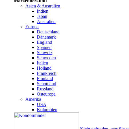
Markenherkunft
Asien & Australien
Indien
Japan
Australien
Europa
Deutschland
Dänemark
England
Spanien
Schweiz
Schweden
Italien
Holland
Frankreich
Finnland
Schottland
Russland
Osteuropa
Amerika
USA
Kolumbien
Nicht gefunden, was Sie s