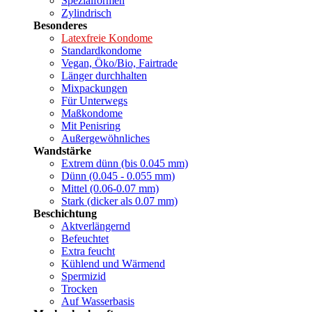
Spezialformen
Zylindrisch
Besonderes
Latexfreie Kondome
Standardkondome
Vegan, Öko/Bio, Fairtrade
Länger durchhalten
Mixpackungen
Für Unterwegs
Maßkondome
Mit Penisring
Außergewöhnliches
Wandstärke
Extrem dünn (bis 0.045 mm)
Dünn (0.045 - 0.055 mm)
Mittel (0.06-0.07 mm)
Stark (dicker als 0.07 mm)
Beschichtung
Aktverlängernd
Befeuchtet
Extra feucht
Kühlend und Wärmend
Spermizid
Trocken
Auf Wasserbasis