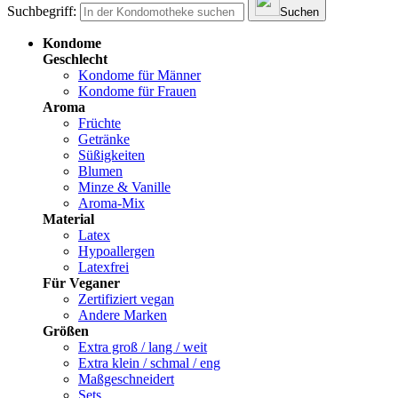
Suchbegriff:
Suchen
Kondome
Geschlecht
Kondome für Männer
Kondome für Frauen
Aroma
Früchte
Getränke
Süßigkeiten
Blumen
Minze & Vanille
Aroma-Mix
Material
Latex
Hypoallergen
Latexfrei
Für Veganer
Zertifiziert vegan
Andere Marken
Größen
Extra groß / lang / weit
Extra klein / schmal / eng
Maßgeschneidert
Sets