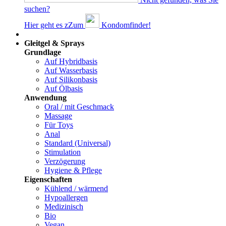
suchen?
Hier geht es z
Z
um
Kondomfinder!
Dams
Gleitgel & Sprays
Grundlage
Auf Hybridbasis
Auf Wasserbasis
Auf Silikonbasis
Auf Ölbasis
Anwendung
Oral / mit Geschmack
Massage
Für Toys
Anal
Standard (Universal)
Stimulation
Verzögerung
Hygiene & Pflege
Eigenschaften
Kühlend / wärmend
Hypoallergen
Medizinisch
Bio
Vegan