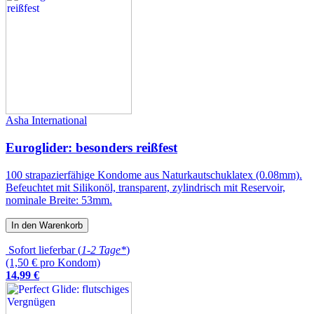
Asha International
Euroglider: besonders reißfest
100 strapazierfähige Kondome aus Naturkautschuklatex (0.08mm).
Befeuchtet mit Silikonöl, transparent, zylindrisch mit Reservoir,
nominale Breite: 53mm.
In den Warenkorb
Sofort lieferbar (
1-2 Tage*
)
(1,50 € pro Kondom)
14
,
99
€