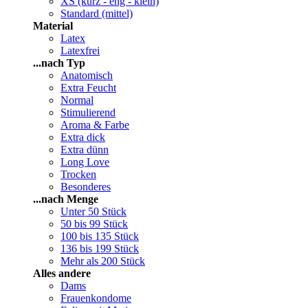
XS (kurz - eng - klein)
Standard (mittel)
Material
Latex
Latexfrei
...nach Typ
Anatomisch
Extra Feucht
Normal
Stimulierend
Aroma & Farbe
Extra dick
Extra dünn
Long Love
Trocken
Besonderes
...nach Menge
Unter 50 Stück
50 bis 99 Stück
100 bis 135 Stück
136 bis 199 Stück
Mehr als 200 Stück
Alles andere
Dams
Frauenkondome