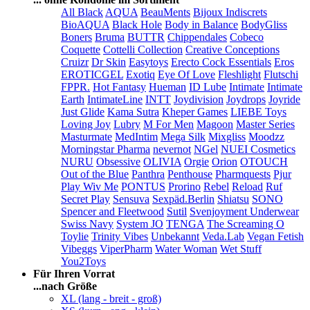
All Black
AQUA
BeauMents
Bijoux Indiscrets
BioAQUA
Black Hole
Body in Balance
BodyGliss
Boners
Bruma
BUTTR
Chippendales
Cobeco
Coquette
Cottelli Collection
Creative Conceptions
Cruizr
Dr Skin
Easytoys
Erecto Cock Essentials
Eros
EROTICGEL
Exotiq
Eye Of Love
Fleshlight
Flutschi
FPPR.
Hot Fantasy
Hueman
ID Lube
Intimate
Intimate
Earth
IntimateLine
INTT
Joydivision
Joydrops
Joyride
Just Glide
Kama Sutra
Kheper Games
LIEBE Toys
Loving Joy
Lubry
M For Men
Magoon
Master Series
Masturmate
MedIntim
Mega Silk
Mixgliss
Moodzz
Morningstar Pharma
nevernot
NGel
NUEI Cosmetics
NURU
Obsessive
OLIVIA
Orgie
Orion
OTOUCH
Out of the Blue
Panthra
Penthouse
Pharmquests
Pjur
Play Wiv Me
PONTUS
Prorino
Rebel
Reload
Ruf
Secret Play
Sensuva
Sexpäd.Berlin
Shiatsu
SONO
Spencer and Fleetwood
Sutil
Svenjoyment Underwear
Swiss Navy
System JO
TENGA
The Screaming O
Toylie
Trinity Vibes
Unbekannt
Veda.Lab
Vegan Fetish
Vibeggs
ViperPharm
Water Woman
Wet Stuff
You2Toys
Für Ihren Vorrat
...nach Größe
XL (lang - breit - groß)