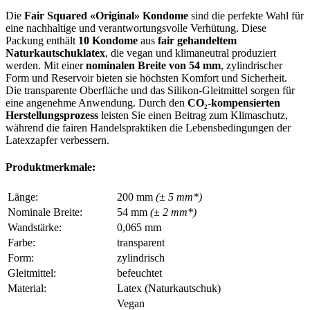
Die
Fair Squared «Original» Kondome
sind die perfekte Wahl für
eine nachhaltige und verantwortungsvolle Verhütung. Diese
Packung enthält
10 Kondome
aus
fair gehandeltem
Naturkautschuklatex
, die vegan und klimaneutral produziert
werden. Mit einer
nominalen Breite von 54 mm
, zylindrischer
Form und Reservoir bieten sie höchsten Komfort und Sicherheit.
Die transparente Oberfläche und das Silikon-Gleitmittel sorgen für
eine angenehme Anwendung. Durch den
CO₂-kompensierten
Herstellungsprozess
leisten Sie einen Beitrag zum Klimaschutz,
während die fairen Handelspraktiken die Lebensbedingungen der
Latexzapfer verbessern.
Produktmerkmale:
Länge:
200 mm
(± 5 mm*)
Nominale Breite:
54 mm
(± 2 mm*)
Wandstärke:
0,065 mm
Farbe:
transparent
Form:
zylindrisch
Gleitmittel:
befeuchtet
Material:
Latex (Naturkautschuk)
Vegan