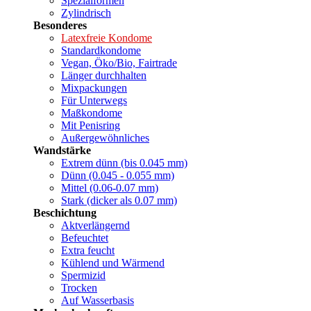
Spezialformen
Zylindrisch
Besonderes
Latexfreie Kondome
Standardkondome
Vegan, Öko/Bio, Fairtrade
Länger durchhalten
Mixpackungen
Für Unterwegs
Maßkondome
Mit Penisring
Außergewöhnliches
Wandstärke
Extrem dünn (bis 0.045 mm)
Dünn (0.045 - 0.055 mm)
Mittel (0.06-0.07 mm)
Stark (dicker als 0.07 mm)
Beschichtung
Aktverlängernd
Befeuchtet
Extra feucht
Kühlend und Wärmend
Spermizid
Trocken
Auf Wasserbasis