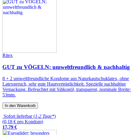
Ritex
GUT zu VÖGELN: umweltfreundlich & nachhaltig
8 + 2 umweltfreundliche Kondome aus Naturkautschuklatex, ohne
Latexgeruch, sehr gute Hautverträglichkeit. Spezielle nachhaltige
Verpackung. Befeuchtet mit Silikonöl, transparent, nominale Breite:
53mm.
In den Warenkorb
Sofort lieferbar (
1-2 Tage*
)
(0,18 € pro Kondom)
17
,
79
€