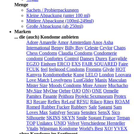
Menge
Sachets / Probierpackungen
Kleine Abpackung (unter 100 ml)
Mittlere Abpackung (100ml-249ml)
Große Abpackung (ab 250ml)
Marken
... die (auch) Kondome anbieten
Adore
Amarelle
Amor
Amsterdam
Anos
Asha
International
Beppy
Billy Boy
Celeste
Ceylor
Chaps
Chess Condoms
Claudia Condoms
Condomerie
condomi
Confortex
Control
Dansex
Durex
Easyglide
EGZO
Einhorn
ERCO
EXS
FAIR SQUARED
Faire
FCUK
feel
feelgood Condoms
Fromms
Glyde
HOT
Kamyra
Kondomotheke
Kung
LELO
London
Loovara
Love Match
Lovelyness
LustGlider
Manix
Masculan
Mister Size
Moods Condoms
More Amore
Muchacho
My.Size
MyOne
Oebre
OJO
ON)
ONE
Ormelle
Pamitex
Pasante
Peithora
Projekt Sexmuseum
Protex
R3
Recare
Reflex
ReLeaf
RFSU
Rilaco
Ritex
ROAM
Romed
Rubber Fucker
Rubbery
Safe
Sagami
Sam
Loves Max
Satisfyer
Secura
Sensitex
SensX
Sico
Silhouette
SKINS
SKYN
Smile
Sugant France
Terpan
TOP
Unilatex
UNIQ
Velvet
Verschiedene Hersteller
Vitalis
Wingman Kondome
World's Best
XO!
YVEX
... ohne Kondome im Sortiment