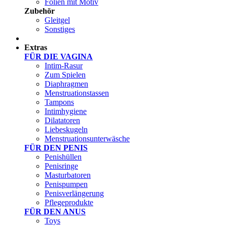
Folien mit Motiv
Zubehör
Gleitgel
Sonstiges
Test Sets
Extras
FÜR DIE VAGINA
Intim-Rasur
Zum Spielen
Diaphragmen
Menstruationstassen
Tampons
Intimhygiene
Dilatatoren
Liebeskugeln
Menstruationsunterwäsche
FÜR DEN PENIS
Penishüllen
Penisringe
Masturbatoren
Penispumpen
Penisverlängerung
Pflegeprodukte
FÜR DEN ANUS
Toys