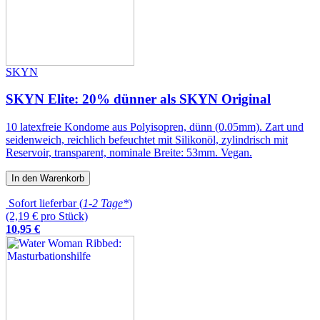
SKYN
SKYN Elite: 20% dünner als SKYN Original
10 latexfreie Kondome aus Polyisopren, dünn (0.05mm). Zart und
seidenweich, reichlich befeuchtet mit Silikonöl, zylindrisch mit
Reservoir, transparent, nominale Breite: 53mm. Vegan.
In den Warenkorb
Sofort lieferbar (
1-2 Tage*
)
(2,19 € pro Stück)
10
,
95
€