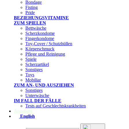
Bondage
Fisting
Pride
BEZIEHUNGSVITAMINE
ZUM SPIELEN
Bettwäsche
Scherzkondome
Fingerkondome
Toy-Cover / Schutzhüllen
Körperschmuck
Pflege und Reinigung
Spiele
Scherzartikel
Sonstiges
Toys
Mobiliar
ZUM AN- UND AUSZIEHEN
Sonstiges
Unterwäsche
IM FALL DER FÄLLE
Tests auf Geschlechtskrankheiten
Angebote
English