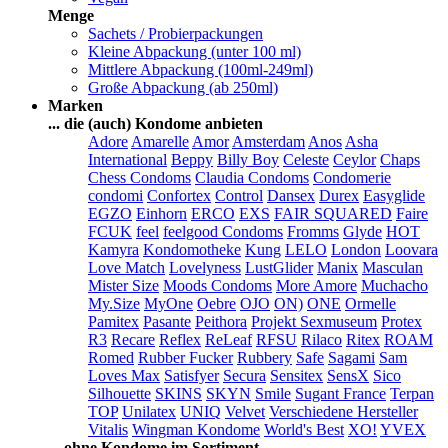
Menge
Sachets / Probierpackungen
Kleine Abpackung (unter 100 ml)
Mittlere Abpackung (100ml-249ml)
Große Abpackung (ab 250ml)
Marken
... die (auch) Kondome anbieten
Adore
Amarelle
Amor
Amsterdam
Anos
Asha
International
Beppy
Billy Boy
Celeste
Ceylor
Chaps
Chess Condoms
Claudia Condoms
Condomerie
condomi
Confortex
Control
Dansex
Durex
Easyglide
EGZO
Einhorn
ERCO
EXS
FAIR SQUARED
Faire
FCUK
feel
feelgood Condoms
Fromms
Glyde
HOT
Kamyra
Kondomotheke
Kung
LELO
London
Loovara
Love Match
Lovelyness
LustGlider
Manix
Masculan
Mister Size
Moods Condoms
More Amore
Muchacho
My.Size
MyOne
Oebre
OJO
ON)
ONE
Ormelle
Pamitex
Pasante
Peithora
Projekt Sexmuseum
Protex
R3
Recare
Reflex
ReLeaf
RFSU
Rilaco
Ritex
ROAM
Romed
Rubber Fucker
Rubbery
Safe
Sagami
Sam
Loves Max
Satisfyer
Secura
Sensitex
SensX
Sico
Silhouette
SKINS
SKYN
Smile
Sugant France
Terpan
TOP
Unilatex
UNIQ
Velvet
Verschiedene Hersteller
Vitalis
Wingman Kondome
World's Best
XO!
YVEX
... ohne Kondome im Sortiment