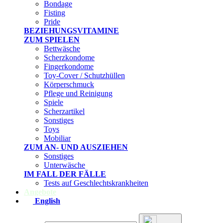
Bondage
Fisting
Pride
BEZIEHUNGSVITAMINE
ZUM SPIELEN
Bettwäsche
Scherzkondome
Fingerkondome
Toy-Cover / Schutzhüllen
Körperschmuck
Pflege und Reinigung
Spiele
Scherzartikel
Sonstiges
Toys
Mobiliar
ZUM AN- UND AUSZIEHEN
Sonstiges
Unterwäsche
IM FALL DER FÄLLE
Tests auf Geschlechtskrankheiten
Angebote
English