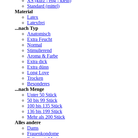
XS (kurz - eng - klein)
Standard (mittel)
Material
Latex
Latexfrei
...nach Typ
Anatomisch
Extra Feucht
Normal
Stimulierend
Aroma & Farbe
Extra dick
Extra dünn
Long Love
Trocken
Besonderes
...nach Menge
Unter 50 Stück
50 bis 99 Stück
100 bis 135 Stück
136 bis 199 Stück
Mehr als 200 Stück
Alles andere
Dams
Frauenkondome