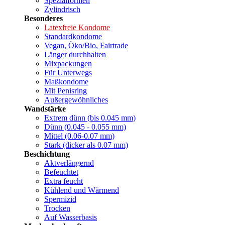
Spezialformen
Zylindrisch
Besonderes
Latexfreie Kondome
Standardkondome
Vegan, Öko/Bio, Fairtrade
Länger durchhalten
Mixpackungen
Für Unterwegs
Maßkondome
Mit Penisring
Außergewöhnliches
Wandstärke
Extrem dünn (bis 0.045 mm)
Dünn (0.045 - 0.055 mm)
Mittel (0.06-0.07 mm)
Stark (dicker als 0.07 mm)
Beschichtung
Aktverlängernd
Befeuchtet
Extra feucht
Kühlend und Wärmend
Spermizid
Trocken
Auf Wasserbasis