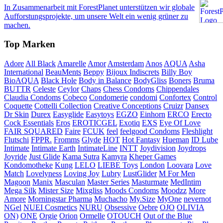
In Zusammenarbeit mit ForestPlanet unterstützen wir globale
Aufforstungsprojekte, um unsere Welt ein wenig grüner zu
machen.
Top Marken
Adore
All Black
Amarelle
Amor
Amsterdam
Anos
AQUA
Asha
International
BeauMents
Beppy
Bijoux Indiscrets
Billy Boy
BioAQUA
Black Hole
Body in Balance
BodyGliss
Boners
Bruma
BUTTR
Celeste
Ceylor
Chaps
Chess Condoms
Chippendales
Claudia Condoms
Cobeco
Condomerie
condomi
Confortex
Control
Coquette
Cottelli Collection
Creative Conceptions
Cruizr
Dansex
Dr Skin
Durex
Easyglide
Easytoys
EGZO
Einhorn
ERCO
Erecto
Cock Essentials
Eros
EROTICGEL
Exotiq
EXS
Eye Of Love
FAIR SQUARED
Faire
FCUK
feel
feelgood Condoms
Fleshlight
Flutschi
FPPR.
Fromms
Glyde
HOT
Hot Fantasy
Hueman
ID Lube
Intimate
Intimate Earth
IntimateLine
INTT
Joydivision
Joydrops
Joyride
Just Glide
Kama Sutra
Kamyra
Kheper Games
Kondomotheke
Kung
LELO
LIEBE Toys
London
Loovara
Love
Match
Lovelyness
Loving Joy
Lubry
LustGlider
M For Men
Magoon
Manix
Masculan
Master Series
Masturmate
MedIntim
Mega Silk
Mister Size
Mixgliss
Moods Condoms
Moodzz
More
Amore
Morningstar Pharma
Muchacho
My.Size
MyOne
nevernot
NGel
NUEI Cosmetics
NURU
Obsessive
Oebre
OJO
OLIVIA
ON)
ONE
Orgie
Orion
Ormelle
OTOUCH
Out of the Blue