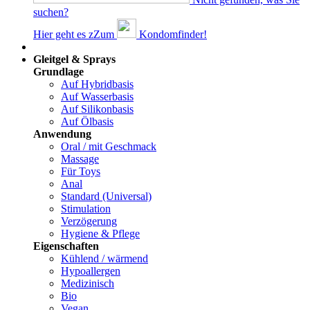
suchen?
Hier geht es z
Z
um
Kondomfinder!
Dams
Gleitgel & Sprays
Grundlage
Auf Hybridbasis
Auf Wasserbasis
Auf Silikonbasis
Auf Ölbasis
Anwendung
Oral / mit Geschmack
Massage
Für Toys
Anal
Standard (Universal)
Stimulation
Verzögerung
Hygiene & Pflege
Eigenschaften
Kühlend / wärmend
Hypoallergen
Medizinisch
Bio
Vegan