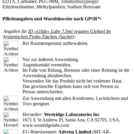
EDTA, Carbomer, PEG-90M, Tetrahydroxypropyl
Ethylenediamine, Methylparaben, Sodium Benzoate
Pflichtangaben und Warnhinweise nach GPSR*:
Angaben für
ID «Glide» Lube 7.5ml veganes Gleitgel im
hygienischen Probe-Tütchen (Sachet)
:
Bei Raumtemperatur aufbewahren.
Nur zur äußeren Anwendung.
Augenkontakt vermeiden.
Im Falle von Rötung, Brennen oder einer Reizung ist die
Anwendung abzubrechen.
Verwenden Sie das Produkt nicht bei verletzter Haut.
Das gewünschte Ergebnis kann sich von Person zu
Person unterscheiden.
Zur Anwendung mit allen Kondomen, Lecktüchern und
Toys geeignet.
Hersteller:
Westridge Laboratories Inc
1671 E St Andrew Pl, Santa Ana, CA 92705, USA,
www.westridgelabs.com
EU-Repräsentant:
Advena Limited
(MT-AR-