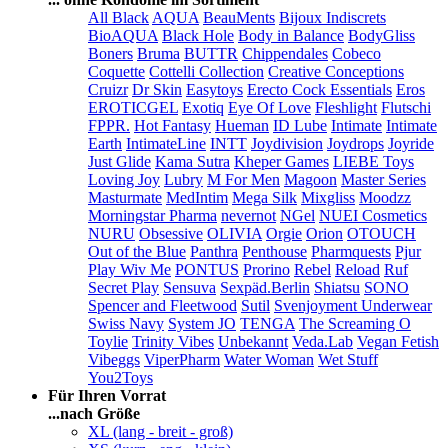
All Black
AQUA
BeauMents
Bijoux Indiscrets
BioAQUA
Black Hole
Body in Balance
BodyGliss
Boners
Bruma
BUTTR
Chippendales
Cobeco
Coquette
Cottelli Collection
Creative Conceptions
Cruizr
Dr Skin
Easytoys
Erecto Cock Essentials
Eros
EROTICGEL
Exotiq
Eye Of Love
Fleshlight
Flutschi
FPPR.
Hot Fantasy
Hueman
ID Lube
Intimate
Intimate
Earth
IntimateLine
INTT
Joydivision
Joydrops
Joyride
Just Glide
Kama Sutra
Kheper Games
LIEBE Toys
Loving Joy
Lubry
M For Men
Magoon
Master Series
Masturmate
MedIntim
Mega Silk
Mixgliss
Moodzz
Morningstar Pharma
nevernot
NGel
NUEI Cosmetics
NURU
Obsessive
OLIVIA
Orgie
Orion
OTOUCH
Out of the Blue
Panthra
Penthouse
Pharmquests
Pjur
Play Wiv Me
PONTUS
Prorino
Rebel
Reload
Ruf
Secret Play
Sensuva
Sexpäd.Berlin
Shiatsu
SONO
Spencer and Fleetwood
Sutil
Svenjoyment Underwear
Swiss Navy
System JO
TENGA
The Screaming O
Toylie
Trinity Vibes
Unbekannt
Veda.Lab
Vegan Fetish
Vibeggs
ViperPharm
Water Woman
Wet Stuff
You2Toys
Für Ihren Vorrat
...nach Größe
XL (lang - breit - groß)