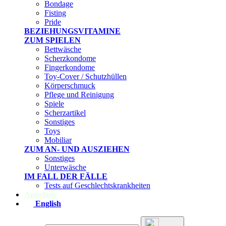
Bondage
Fisting
Pride
BEZIEHUNGSVITAMINE
ZUM SPIELEN
Bettwäsche
Scherzkondome
Fingerkondome
Toy-Cover / Schutzhüllen
Körperschmuck
Pflege und Reinigung
Spiele
Scherzartikel
Sonstiges
Toys
Mobiliar
ZUM AN- UND AUSZIEHEN
Sonstiges
Unterwäsche
IM FALL DER FÄLLE
Tests auf Geschlechtskrankheiten
Angebote
English