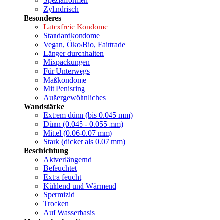
Spezialformen
Zylindrisch
Besonderes
Latexfreie Kondome
Standardkondome
Vegan, Öko/Bio, Fairtrade
Länger durchhalten
Mixpackungen
Für Unterwegs
Maßkondome
Mit Penisring
Außergewöhnliches
Wandstärke
Extrem dünn (bis 0.045 mm)
Dünn (0.045 - 0.055 mm)
Mittel (0.06-0.07 mm)
Stark (dicker als 0.07 mm)
Beschichtung
Aktverlängernd
Befeuchtet
Extra feucht
Kühlend und Wärmend
Spermizid
Trocken
Auf Wasserbasis