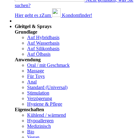
suchen?
Hier geht es z
Z
um
Kondomfinder!
Dams
Gleitgel & Sprays
Grundlage
Auf Hybridbasis
Auf Wasserbasis
Auf Silikonbasis
Auf Ölbasis
Anwendung
Oral / mit Geschmack
Massage
Für Toys
Anal
Standard (Universal)
Stimulation
Verzögerung
Hygiene & Pflege
Eigenschaften
Kühlend / wärmend
Hypoallergen
Medizinisch
Bio
Vegan