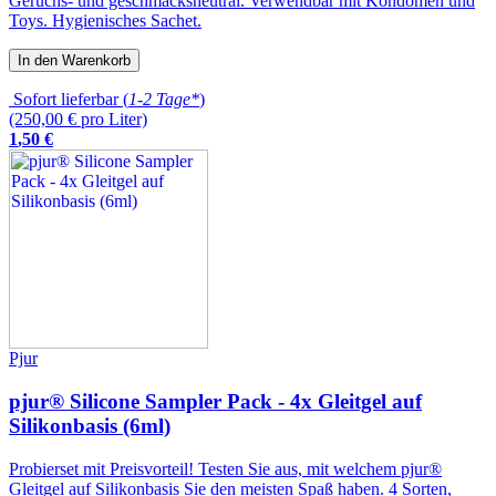
Geruchs- und geschmacksneutral. Verwendbar mit Kondomen und
Toys. Hygienisches Sachet.
In den Warenkorb
Sofort lieferbar (
1-2 Tage*
)
(250,00 € pro Liter)
1
,
50
€
Pjur
pjur® Silicone Sampler Pack - 4x Gleitgel auf
Silikonbasis (6ml)
Probierset mit Preisvorteil! Testen Sie aus, mit welchem pjur®
Gleitgel auf Silikonbasis Sie den meisten Spaß haben. 4 Sorten,