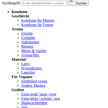
Suchbegriff:
Suchen
Kondome
Geschlecht
Kondome für Männer
Kondome für Frauen
Aroma
Früchte
Getränke
Süßigkeiten
Blumen
Minze & Vanille
Aroma-Mix
Material
Latex
Hypoallergen
Latexfrei
Für Veganer
Zertifiziert vegan
Andere Marken
Größen
Extra groß / lang / weit
Extra klein / schmal / eng
Maßgeschneidert
Sets