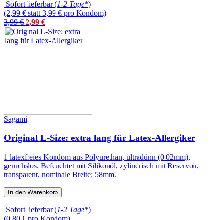
Sofort lieferbar (
1-2 Tage*
)
(2,99 € statt 3,99 € pro Kondom)
3,99 €
2
,
99
€
Sagami
Original L-Size: extra lang für Latex-Allergiker
1 latexfreies Kondom aus Polyurethan, ultradünn (0.02mm),
geruchslos. Befeuchtet mit Silikonöl, zylindrisch mit Reservoir,
transparent, nominale Breite: 58mm.
In den Warenkorb
Sofort lieferbar (
1-2 Tage*
)
(0,80 € pro Kondom)