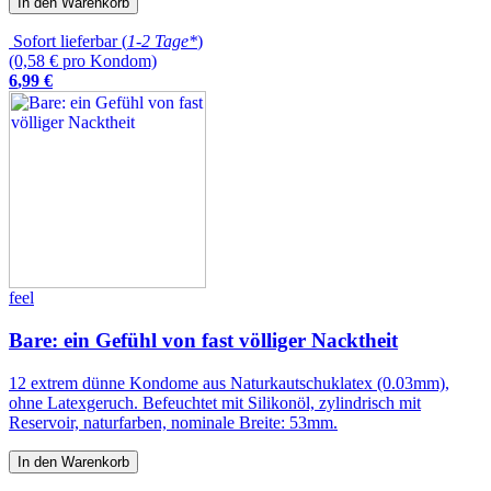
In den Warenkorb
Sofort lieferbar (
1-2 Tage*
)
(0,58 € pro Kondom)
6
,
99
€
feel
Bare: ein Gefühl von fast völliger Nacktheit
12 extrem dünne Kondome aus Naturkautschuklatex (0.03mm),
ohne Latexgeruch. Befeuchtet mit Silikonöl, zylindrisch mit
Reservoir, naturfarben, nominale Breite: 53mm.
In den Warenkorb