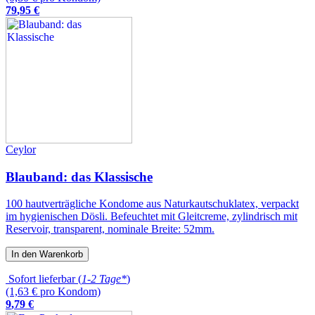
79
,
95
€
Ceylor
Blauband: das Klassische
100 hautverträgliche Kondome aus Naturkautschuklatex, verpackt
im hygienischen Dösli. Befeuchtet mit Gleitcreme, zylindrisch mit
Reservoir, transparent, nominale Breite: 52mm.
In den Warenkorb
Sofort lieferbar (
1-2 Tage*
)
(1,63 € pro Kondom)
9
,
79
€