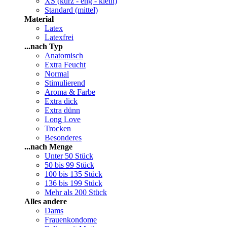
XS (kurz - eng - klein)
Standard (mittel)
Material
Latex
Latexfrei
...nach Typ
Anatomisch
Extra Feucht
Normal
Stimulierend
Aroma & Farbe
Extra dick
Extra dünn
Long Love
Trocken
Besonderes
...nach Menge
Unter 50 Stück
50 bis 99 Stück
100 bis 135 Stück
136 bis 199 Stück
Mehr als 200 Stück
Alles andere
Dams
Frauenkondome