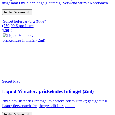
insgesamt 6ml. Sehr lange gleitfähig. Verwendbar mit Kondomen.
In den Warenkorb
Sofort lieferbar (
1-2 Tage*
)
(750,00 € pro Liter)
1
,
50
€
Secret Play
Liquid Vibrator: prickelndes Intimgel (2ml)
2ml Stimulierendes Intimgel mit prickelndem Effekt; geeignet für
Paare; tierversuchsfrei, hergestellt in Spanien.
In den Warenkorb