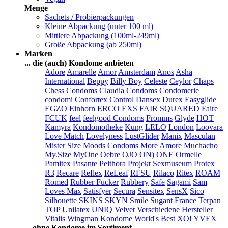
Menge
Sachets / Probierpackungen
Kleine Abpackung (unter 100 ml)
Mittlere Abpackung (100ml-249ml)
Große Abpackung (ab 250ml)
Marken
... die (auch) Kondome anbieten
Adore
Amarelle
Amor
Amsterdam
Anos
Asha
International
Beppy
Billy Boy
Celeste
Ceylor
Chaps
Chess Condoms
Claudia Condoms
Condomerie
condomi
Confortex
Control
Dansex
Durex
Easyglide
EGZO
Einhorn
ERCO
EXS
FAIR SQUARED
Faire
FCUK
feel
feelgood Condoms
Fromms
Glyde
HOT
Kamyra
Kondomotheke
Kung
LELO
London
Loovara
Love Match
Lovelyness
LustGlider
Manix
Masculan
Mister Size
Moods Condoms
More Amore
Muchacho
My.Size
MyOne
Oebre
OJO
ON)
ONE
Ormelle
Pamitex
Pasante
Peithora
Projekt Sexmuseum
Protex
R3
Recare
Reflex
ReLeaf
RFSU
Rilaco
Ritex
ROAM
Romed
Rubber Fucker
Rubbery
Safe
Sagami
Sam
Loves Max
Satisfyer
Secura
Sensitex
SensX
Sico
Silhouette
SKINS
SKYN
Smile
Sugant France
Terpan
TOP
Unilatex
UNIQ
Velvet
Verschiedene Hersteller
Vitalis
Wingman Kondome
World's Best
XO!
YVEX
... ohne Kondome im Sortiment