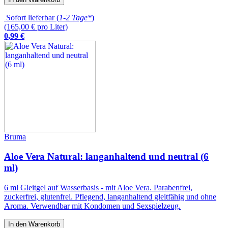
Sofort lieferbar (
1-2 Tage*
)
(165,00 € pro Liter)
0
,
99
€
Bruma
Aloe Vera Natural: langanhaltend und neutral (6
ml)
6 ml Gleitgel auf Wasserbasis - mit Aloe Vera. Parabenfrei,
zuckerfrei, glutenfrei. Pflegend, langanhaltend gleitfähig und ohne
Aroma. Verwendbar mit Kondomen und Sexspielzeug.
In den Warenkorb