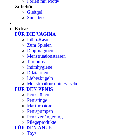
Folien mit Motiv
Zubehör
Gleitgel
Sonstiges
Test Sets
Extras
FÜR DIE VAGINA
Intim-Rasur
Zum Spielen
Diaphragmen
Menstruationstassen
Tampons
Intimhygiene
Dilatatoren
Liebeskugeln
Menstruationsunterwäsche
FÜR DEN PENIS
Penishüllen
Penisringe
Masturbatoren
Penispumpen
Penisverlängerung
Pflegeprodukte
FÜR DEN ANUS
Toys