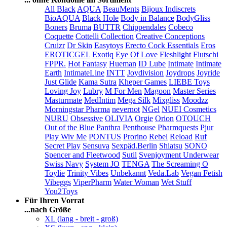
All Black
AQUA
BeauMents
Bijoux Indiscrets
BioAQUA
Black Hole
Body in Balance
BodyGliss
Boners
Bruma
BUTTR
Chippendales
Cobeco
Coquette
Cottelli Collection
Creative Conceptions
Cruizr
Dr Skin
Easytoys
Erecto Cock Essentials
Eros
EROTICGEL
Exotiq
Eye Of Love
Fleshlight
Flutschi
FPPR.
Hot Fantasy
Hueman
ID Lube
Intimate
Intimate
Earth
IntimateLine
INTT
Joydivision
Joydrops
Joyride
Just Glide
Kama Sutra
Kheper Games
LIEBE Toys
Loving Joy
Lubry
M For Men
Magoon
Master Series
Masturmate
MedIntim
Mega Silk
Mixgliss
Moodzz
Morningstar Pharma
nevernot
NGel
NUEI Cosmetics
NURU
Obsessive
OLIVIA
Orgie
Orion
OTOUCH
Out of the Blue
Panthra
Penthouse
Pharmquests
Pjur
Play Wiv Me
PONTUS
Prorino
Rebel
Reload
Ruf
Secret Play
Sensuva
Sexpäd.Berlin
Shiatsu
SONO
Spencer and Fleetwood
Sutil
Svenjoyment Underwear
Swiss Navy
System JO
TENGA
The Screaming O
Toylie
Trinity Vibes
Unbekannt
Veda.Lab
Vegan Fetish
Vibeggs
ViperPharm
Water Woman
Wet Stuff
You2Toys
Für Ihren Vorrat
...nach Größe
XL (lang - breit - groß)