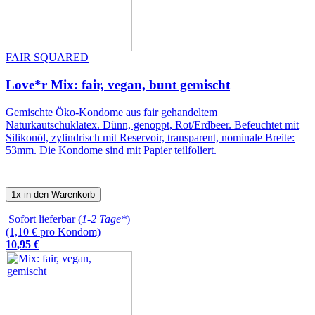
FAIR SQUARED
Love*r Mix: fair, vegan, bunt gemischt
Gemischte Öko-Kondome aus fair gehandeltem
Naturkautschuklatex. Dünn, genoppt, Rot/Erdbeer. Befeuchtet mit
Silikonöl, zylindrisch mit Reservoir, transparent, nominale Breite:
53mm. Die Kondome sind mit Papier teilfoliert.
1x in den Warenkorb
Sofort lieferbar (
1-2 Tage*
)
(1,10 € pro Kondom)
10
,
95
€