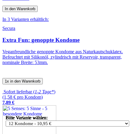
In den Warenkorb
In 3 Varianten erhältlich:
Secura
Extra Fun: genoppte Kondome
Veganfreundliche genoppte Kondome aus Naturkautschuklatex.
Befeuchtet mit Silikonöl, zylindrisch mit Reservoir, transparent,
nominale Breite: 53mm.
1x in den Warenkorb
Sofort lieferbar (
1-2 Tage*
)
(1,58 € pro Kondom)
7
,
89
€
Bitte Variante wählen:
Bitte Variante wählen:
Bitte Variante wählen:
Bitte Variante wählen:
Bitte Variante wählen:
Bitte Variante wählen:
Bitte Variante wählen:
Bitte Variante wählen:
Bitte Variante wählen:
Bitte Variante wählen:
Bitte Variante wählen:
Bitte Variante wählen:
Bitte Variante wählen:
Bitte Variante wählen:
Bitte Variante wählen:
Bitte Variante wählen:
Bitte Variante wählen: