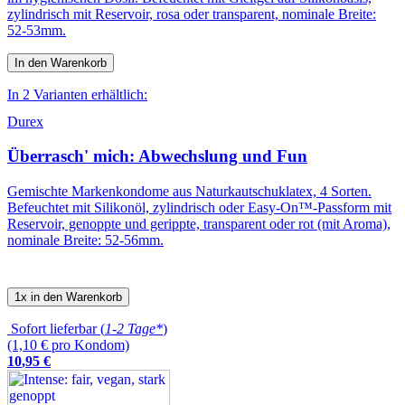
zylindrisch mit Reservoir, rosa oder transparent, nominale Breite:
52-53mm.
In den Warenkorb
In 2 Varianten erhältlich:
Durex
Überrasch' mich: Abwechslung und Fun
Gemischte Markenkondome aus Naturkautschuklatex, 4 Sorten.
Befeuchtet mit Silikonöl, zylindrisch oder Easy-On™-Passform mit
Reservoir, genoppte und gerippte, transparent oder rot (mit Aroma),
nominale Breite: 52-56mm.
1x in den Warenkorb
Sofort lieferbar (
1-2 Tage*
)
(1,10 € pro Kondom)
10
,
95
€