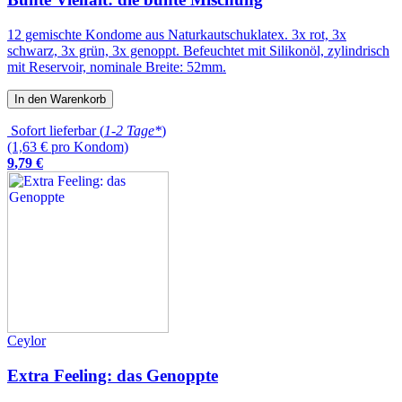
12 gemischte Kondome aus Naturkautschuklatex. 3x rot, 3x
schwarz, 3x grün, 3x genoppt. Befeuchtet mit Silikonöl, zylindrisch
mit Reservoir, nominale Breite: 52mm.
In den Warenkorb
Sofort lieferbar (
1-2 Tage*
)
(1,63 € pro Kondom)
9
,
79
€
Ceylor
Extra Feeling: das Genoppte