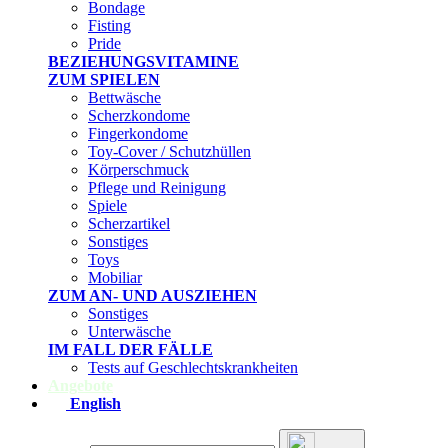
Bondage
Fisting
Pride
BEZIEHUNGSVITAMINE
ZUM SPIELEN
Bettwäsche
Scherzkondome
Fingerkondome
Toy-Cover / Schutzhüllen
Körperschmuck
Pflege und Reinigung
Spiele
Scherzartikel
Sonstiges
Toys
Mobiliar
ZUM AN- UND AUSZIEHEN
Sonstiges
Unterwäsche
IM FALL DER FÄLLE
Tests auf Geschlechtskrankheiten
Angebote
English