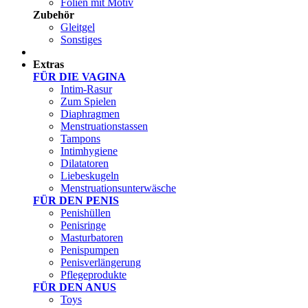
Folien mit Motiv
Zubehör
Gleitgel
Sonstiges
Test Sets
Extras
FÜR DIE VAGINA
Intim-Rasur
Zum Spielen
Diaphragmen
Menstruationstassen
Tampons
Intimhygiene
Dilatatoren
Liebeskugeln
Menstruationsunterwäsche
FÜR DEN PENIS
Penishüllen
Penisringe
Masturbatoren
Penispumpen
Penisverlängerung
Pflegeprodukte
FÜR DEN ANUS
Toys