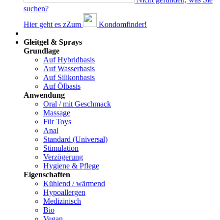
suchen?
Hier geht es z
Z
um
Kondomfinder!
Dams
Gleitgel & Sprays
Grundlage
Auf Hybridbasis
Auf Wasserbasis
Auf Silikonbasis
Auf Ölbasis
Anwendung
Oral / mit Geschmack
Massage
Für Toys
Anal
Standard (Universal)
Stimulation
Verzögerung
Hygiene & Pflege
Eigenschaften
Kühlend / wärmend
Hypoallergen
Medizinisch
Bio
Vegan