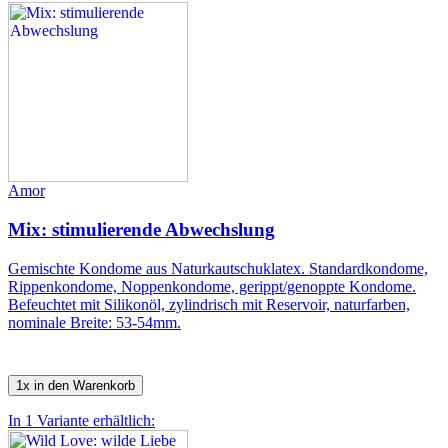
Amor
Mix: stimulierende Abwechslung
Gemischte Kondome aus Naturkautschuklatex. Standardkondome,
Rippenkondome, Noppenkondome, gerippt/genoppte Kondome.
Befeuchtet mit Silikonöl, zylindrisch mit Reservoir, naturfarben,
nominale Breite: 53-54mm.
1x in den Warenkorb
In 1 Variante erhältlich: