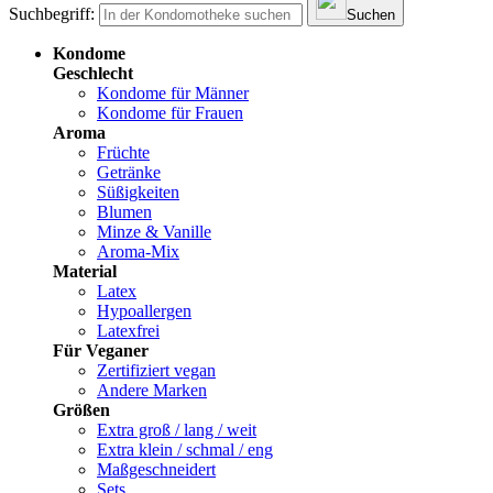
Suchbegriff:
Suchen
Kondome
Geschlecht
Kondome für Männer
Kondome für Frauen
Aroma
Früchte
Getränke
Süßigkeiten
Blumen
Minze & Vanille
Aroma-Mix
Material
Latex
Hypoallergen
Latexfrei
Für Veganer
Zertifiziert vegan
Andere Marken
Größen
Extra groß / lang / weit
Extra klein / schmal / eng
Maßgeschneidert
Sets