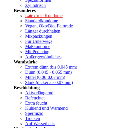
Spezialformen
Zylindrisch
Besonderes
Latexfreie Kondome
Standardkondome
Vegan, Öko/Bio, Fairtrade
Länger durchhalten
Mixpackungen
Für Unterwegs
Maßkondome
Mit Penisring
Außergewöhnliches
Wandstärke
Extrem dünn (bis 0.045 mm)
Dünn (0.045 - 0.055 mm)
Mittel (0.06-0.07 mm)
Stark (dicker als 0.07 mm)
Beschichtung
Aktverlängernd
Befeuchtet
Extra feucht
Kühlend und Wärmend
Spermizid
Trocken
Auf Wasserbasis