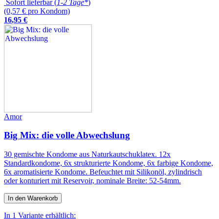
Sofort lieferbar (
1-2 Tage*
)
(0,57 € pro Kondom)
16
,
95
€
Amor
Big Mix: die volle Abwechslung
30 gemischte Kondome aus Naturkautschuklatex. 12x
Standardkondome, 6x strukturierte Kondome, 6x farbige Kondome,
6x aromatisierte Kondome. Befeuchtet mit Silikonöl, zylindrisch
oder konturiert mit Reservoir, nominale Breite: 52-54mm.
In den Warenkorb
In 1 Variante erhältlich: