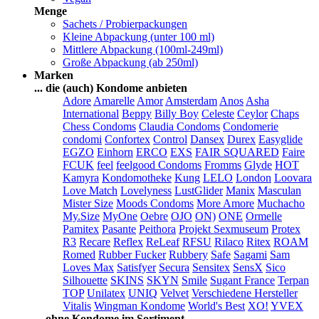
Menge
Sachets / Probierpackungen
Kleine Abpackung (unter 100 ml)
Mittlere Abpackung (100ml-249ml)
Große Abpackung (ab 250ml)
Marken
... die (auch) Kondome anbieten
Adore
Amarelle
Amor
Amsterdam
Anos
Asha
International
Beppy
Billy Boy
Celeste
Ceylor
Chaps
Chess Condoms
Claudia Condoms
Condomerie
condomi
Confortex
Control
Dansex
Durex
Easyglide
EGZO
Einhorn
ERCO
EXS
FAIR SQUARED
Faire
FCUK
feel
feelgood Condoms
Fromms
Glyde
HOT
Kamyra
Kondomotheke
Kung
LELO
London
Loovara
Love Match
Lovelyness
LustGlider
Manix
Masculan
Mister Size
Moods Condoms
More Amore
Muchacho
My.Size
MyOne
Oebre
OJO
ON)
ONE
Ormelle
Pamitex
Pasante
Peithora
Projekt Sexmuseum
Protex
R3
Recare
Reflex
ReLeaf
RFSU
Rilaco
Ritex
ROAM
Romed
Rubber Fucker
Rubbery
Safe
Sagami
Sam
Loves Max
Satisfyer
Secura
Sensitex
SensX
Sico
Silhouette
SKINS
SKYN
Smile
Sugant France
Terpan
TOP
Unilatex
UNIQ
Velvet
Verschiedene Hersteller
Vitalis
Wingman Kondome
World's Best
XO!
YVEX
... ohne Kondome im Sortiment