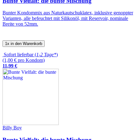
Bunte Vielfalt: die bunte Mischung
Bunter Kondommix aus Naturkautschuklatex, inklusive genoppter
Varianten, alle befeuchtet mit Silikonöl, mit Reservoir, nominale
Breite von 52mm.
1x in den Warenkorb
Sofort lieferbar (
1-2 Tage*
)
(1,00 € pro Kondom)
11
,
99
€
Billy Boy
Bunte Vielfalt: die bunte Mischung