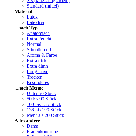
XS (kurz - eng - klein)
Standard (mittel)
Material
Latex
Latexfrei
...nach Typ
Anatomisch
Extra Feucht
Normal
Stimulierend
Aroma & Farbe
Extra dick
Extra dünn
Long Love
Trocken
Besonderes
...nach Menge
Unter 50 Stück
50 bis 99 Stück
100 bis 135 Stück
136 bis 199 Stück
Mehr als 200 Stück
Alles andere
Dams
Frauenkondome