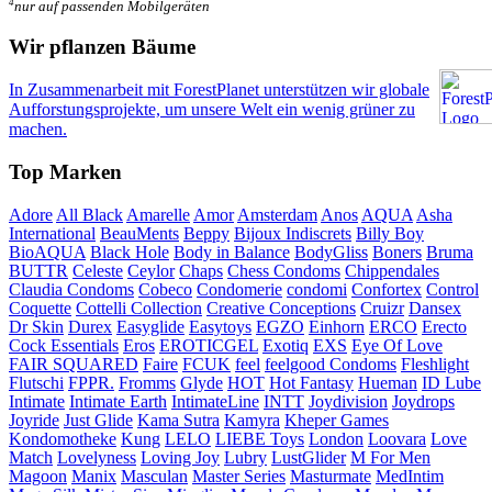
4
nur auf passenden Mobilgeräten
Wir pflanzen Bäume
In Zusammenarbeit mit ForestPlanet unterstützen wir globale
Aufforstungsprojekte, um unsere Welt ein wenig grüner zu
machen.
Top Marken
Adore
All Black
Amarelle
Amor
Amsterdam
Anos
AQUA
Asha
International
BeauMents
Beppy
Bijoux Indiscrets
Billy Boy
BioAQUA
Black Hole
Body in Balance
BodyGliss
Boners
Bruma
BUTTR
Celeste
Ceylor
Chaps
Chess Condoms
Chippendales
Claudia Condoms
Cobeco
Condomerie
condomi
Confortex
Control
Coquette
Cottelli Collection
Creative Conceptions
Cruizr
Dansex
Dr Skin
Durex
Easyglide
Easytoys
EGZO
Einhorn
ERCO
Erecto
Cock Essentials
Eros
EROTICGEL
Exotiq
EXS
Eye Of Love
FAIR SQUARED
Faire
FCUK
feel
feelgood Condoms
Fleshlight
Flutschi
FPPR.
Fromms
Glyde
HOT
Hot Fantasy
Hueman
ID Lube
Intimate
Intimate Earth
IntimateLine
INTT
Joydivision
Joydrops
Joyride
Just Glide
Kama Sutra
Kamyra
Kheper Games
Kondomotheke
Kung
LELO
LIEBE Toys
London
Loovara
Love
Match
Lovelyness
Loving Joy
Lubry
LustGlider
M For Men
Magoon
Manix
Masculan
Master Series
Masturmate
MedIntim