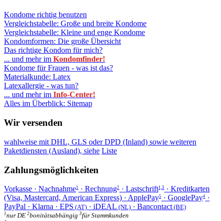
Kondome richtig benutzen
Vergleichstabelle: Große und breite Kondome
Vergleichstabelle: Kleine und enge Kondome
Kondomformen: Die große Übersicht
Das richtige Kondom für mich?
... und mehr im
Kondomfinder!
Kondome für Frauen - was ist das?
Materialkunde: Latex
Latexallergie - was tun?
... und mehr im
Info-Center!
Alles im Überblick: Sitemap
Wir versenden
wahlweise mit DHL, GLS oder DPD (Inland) sowie weiteren
Paketdiensten (Ausland), siehe
Liste
Zahlungsmöglichkeiten
Vorkasse · Nachnahme
· Rechnung
· Lastschrift
· Kreditkarten
1
2
1,3
(Visa, Mastercard, American Express) · ApplePay
· GooglePay
·
5
4
PayPal · Klarna · EPS
· iDEAL
· Bancontact
(AT)
(NL)
(BE)
1
2
3
nur DE
bonitätsabhängig
für Stammkunden