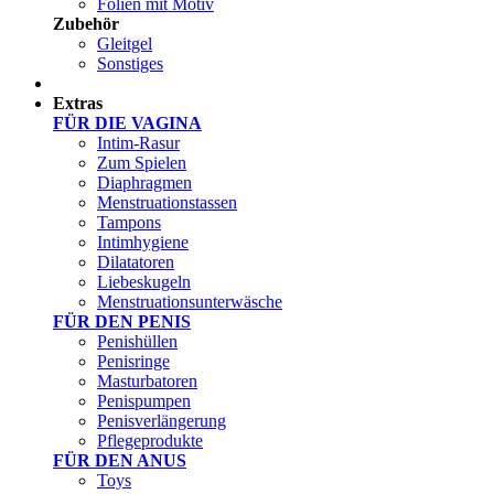
Folien mit Motiv
Zubehör
Gleitgel
Sonstiges
Test Sets
Extras
FÜR DIE VAGINA
Intim-Rasur
Zum Spielen
Diaphragmen
Menstruationstassen
Tampons
Intimhygiene
Dilatatoren
Liebeskugeln
Menstruationsunterwäsche
FÜR DEN PENIS
Penishüllen
Penisringe
Masturbatoren
Penispumpen
Penisverlängerung
Pflegeprodukte
FÜR DEN ANUS
Toys