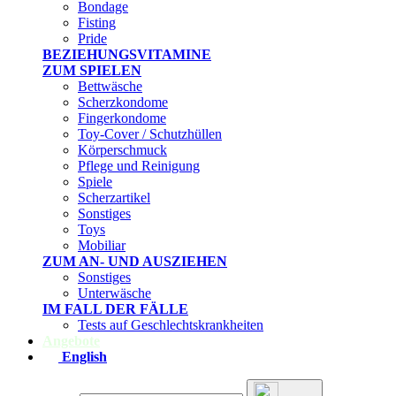
Bondage
Fisting
Pride
BEZIEHUNGSVITAMINE
ZUM SPIELEN
Bettwäsche
Scherzkondome
Fingerkondome
Toy-Cover / Schutzhüllen
Körperschmuck
Pflege und Reinigung
Spiele
Scherzartikel
Sonstiges
Toys
Mobiliar
ZUM AN- UND AUSZIEHEN
Sonstiges
Unterwäsche
IM FALL DER FÄLLE
Tests auf Geschlechtskrankheiten
Angebote
English