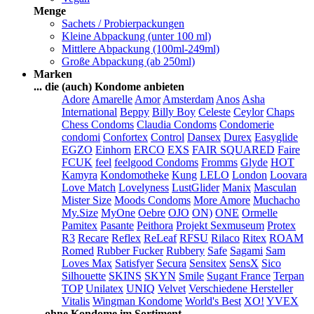
Menge
Sachets / Probierpackungen
Kleine Abpackung (unter 100 ml)
Mittlere Abpackung (100ml-249ml)
Große Abpackung (ab 250ml)
Marken
... die (auch) Kondome anbieten
Adore
Amarelle
Amor
Amsterdam
Anos
Asha
International
Beppy
Billy Boy
Celeste
Ceylor
Chaps
Chess Condoms
Claudia Condoms
Condomerie
condomi
Confortex
Control
Dansex
Durex
Easyglide
EGZO
Einhorn
ERCO
EXS
FAIR SQUARED
Faire
FCUK
feel
feelgood Condoms
Fromms
Glyde
HOT
Kamyra
Kondomotheke
Kung
LELO
London
Loovara
Love Match
Lovelyness
LustGlider
Manix
Masculan
Mister Size
Moods Condoms
More Amore
Muchacho
My.Size
MyOne
Oebre
OJO
ON)
ONE
Ormelle
Pamitex
Pasante
Peithora
Projekt Sexmuseum
Protex
R3
Recare
Reflex
ReLeaf
RFSU
Rilaco
Ritex
ROAM
Romed
Rubber Fucker
Rubbery
Safe
Sagami
Sam
Loves Max
Satisfyer
Secura
Sensitex
SensX
Sico
Silhouette
SKINS
SKYN
Smile
Sugant France
Terpan
TOP
Unilatex
UNIQ
Velvet
Verschiedene Hersteller
Vitalis
Wingman Kondome
World's Best
XO!
YVEX
... ohne Kondome im Sortiment