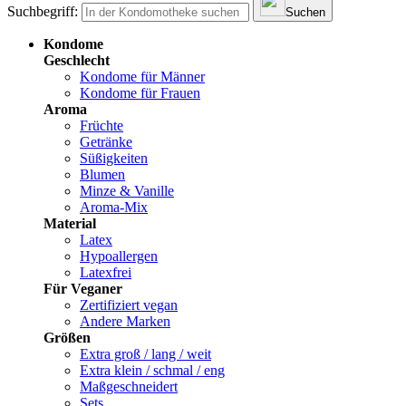
Suchbegriff:
Suchen
Kondome
Geschlecht
Kondome für Männer
Kondome für Frauen
Aroma
Früchte
Getränke
Süßigkeiten
Blumen
Minze & Vanille
Aroma-Mix
Material
Latex
Hypoallergen
Latexfrei
Für Veganer
Zertifiziert vegan
Andere Marken
Größen
Extra groß / lang / weit
Extra klein / schmal / eng
Maßgeschneidert
Sets