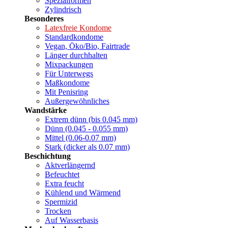
Spezialformen
Zylindrisch
Besonderes
Latexfreie Kondome
Standardkondome
Vegan, Öko/Bio, Fairtrade
Länger durchhalten
Mixpackungen
Für Unterwegs
Maßkondome
Mit Penisring
Außergewöhnliches
Wandstärke
Extrem dünn (bis 0.045 mm)
Dünn (0.045 - 0.055 mm)
Mittel (0.06-0.07 mm)
Stark (dicker als 0.07 mm)
Beschichtung
Aktverlängernd
Befeuchtet
Extra feucht
Kühlend und Wärmend
Spermizid
Trocken
Auf Wasserbasis