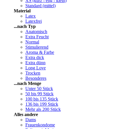
XS (kurz - eng - klein)
Standard (mittel)
Material
Latex
Latexfrei
...nach Typ
Anatomisch
Extra Feucht
Normal
Stimulierend
Aroma & Farbe
Extra dick
Extra dünn
Long Love
Trocken
Besonderes
...nach Menge
Unter 50 Stück
50 bis 99 Stück
100 bis 135 Stück
136 bis 199 Stück
Mehr als 200 Stück
Alles andere
Dams
Frauenkondome