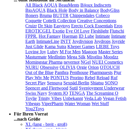
All Black
AQUA
BeauMents
Bijoux Indiscrets
BioAQUA
Black Hole
Body in Balance
BodyGliss
Boners
Bruma
BUTTR
Chippendales
Cobeco
Coquette
Cottelli Collection
Creative Conceptions
Cruizr
Dr Skin
Easytoys
Erecto Cock Essentials
Eros
EROTICGEL
Exotiq
Eye Of Love
Fleshlight
Flutschi
FPPR.
Hot Fantasy
Hueman
ID Lube
Intimate
Intimate
Earth
IntimateLine
INTT
Joydivision
Joydrops
Joyride
Just Glide
Kama Sutra
Kheper Games
LIEBE Toys
Loving Joy
Lubry
M For Men
Magoon
Master Series
Masturmate
MedIntim
Mega Silk
Mixgliss
Moodzz
Morningstar Pharma
nevernot
NGel
NUEI Cosmetics
NURU
Obsessive
OLIVIA
Orgie
Orion
OTOUCH
Out of the Blue
Panthra
Penthouse
Pharmquests
Pjur
Play Wiv Me
PONTUS
Prorino
Rebel
Reload
Ruf
Secret Play
Sensuva
Sexpäd.Berlin
Shiatsu
SONO
Spencer and Fleetwood
Sutil
Svenjoyment Underwear
Swiss Navy
System JO
TENGA
The Screaming O
Toylie
Trinity Vibes
Unbekannt
Veda.Lab
Vegan Fetish
Vibeggs
ViperPharm
Water Woman
Wet Stuff
You2Toys
Für Ihren Vorrat
...nach Größe
XL (lang - breit - groß)