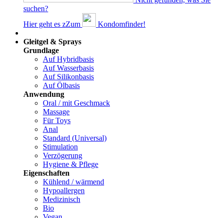
suchen?
Hier geht es z
Z
um
Kondomfinder!
Dams
Gleitgel & Sprays
Grundlage
Auf Hybridbasis
Auf Wasserbasis
Auf Silikonbasis
Auf Ölbasis
Anwendung
Oral / mit Geschmack
Massage
Für Toys
Anal
Standard (Universal)
Stimulation
Verzögerung
Hygiene & Pflege
Eigenschaften
Kühlend / wärmend
Hypoallergen
Medizinisch
Bio
Vegan