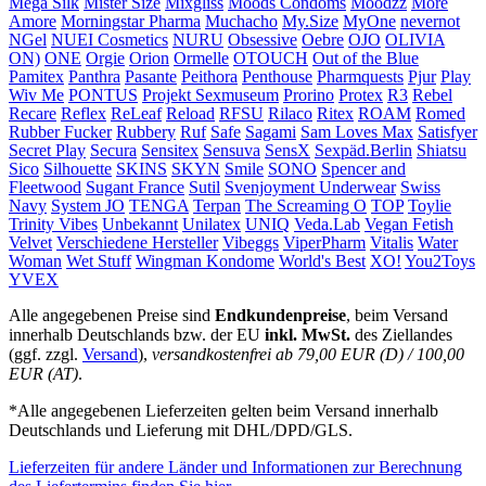
Mega Silk
Mister Size
Mixgliss
Moods Condoms
Moodzz
More
Amore
Morningstar Pharma
Muchacho
My.Size
MyOne
nevernot
NGel
NUEI Cosmetics
NURU
Obsessive
Oebre
OJO
OLIVIA
ON)
ONE
Orgie
Orion
Ormelle
OTOUCH
Out of the Blue
Pamitex
Panthra
Pasante
Peithora
Penthouse
Pharmquests
Pjur
Play
Wiv Me
PONTUS
Projekt Sexmuseum
Prorino
Protex
R3
Rebel
Recare
Reflex
ReLeaf
Reload
RFSU
Rilaco
Ritex
ROAM
Romed
Rubber Fucker
Rubbery
Ruf
Safe
Sagami
Sam Loves Max
Satisfyer
Secret Play
Secura
Sensitex
Sensuva
SensX
Sexpäd.Berlin
Shiatsu
Sico
Silhouette
SKINS
SKYN
Smile
SONO
Spencer and
Fleetwood
Sugant France
Sutil
Svenjoyment Underwear
Swiss
Navy
System JO
TENGA
Terpan
The Screaming O
TOP
Toylie
Trinity Vibes
Unbekannt
Unilatex
UNIQ
Veda.Lab
Vegan Fetish
Velvet
Verschiedene Hersteller
Vibeggs
ViperPharm
Vitalis
Water
Woman
Wet Stuff
Wingman Kondome
World's Best
XO!
You2Toys
YVEX
Alle angegebenen Preise sind
Endkundenpreise
, beim Versand
innerhalb Deutschlands bzw. der EU
inkl. MwSt.
des Ziellandes
(ggf. zzgl.
Versand
),
versandkostenfrei ab 79,00 EUR (D) / 100,00
EUR (AT)
.
*Alle angegebenen Lieferzeiten gelten beim Versand innerhalb
Deutschlands und Lieferung mit DHL/DPD/GLS.
Lieferzeiten für andere Länder und Informationen zur Berechnung