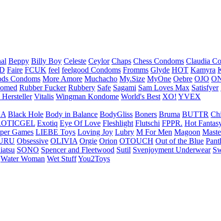
nal
Beppy
Billy Boy
Celeste
Ceylor
Chaps
Chess Condoms
Claudia C
ED
Faire
FCUK
feel
feelgood Condoms
Fromms
Glyde
HOT
Kamyra
ds Condoms
More Amore
Muchacho
My.Size
MyOne
Oebre
OJO
ON
omed
Rubber Fucker
Rubbery
Safe
Sagami
Sam Loves Max
Satisfyer
 Hersteller
Vitalis
Wingman Kondome
World's Best
XO!
YVEX
UA
Black Hole
Body in Balance
BodyGliss
Boners
Bruma
BUTTR
Ch
ROTICGEL
Exotiq
Eye Of Love
Fleshlight
Flutschi
FPPR.
Hot Fantas
per Games
LIEBE Toys
Loving Joy
Lubry
M For Men
Magoon
Maste
URU
Obsessive
OLIVIA
Orgie
Orion
OTOUCH
Out of the Blue
Pant
iatsu
SONO
Spencer and Fleetwood
Sutil
Svenjoyment Underwear
Sw
Water Woman
Wet Stuff
You2Toys