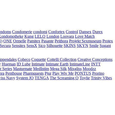
ondoms
Condomerie
condomi
Confortex
Control
Dansex
Durex
Kondomotheke
Kung
LELO
London
Loovara
Love Match
)
ONE
Ormelle
Pamitex
Pasante
Peithora
Projekt Sexmuseum
Protex
Secura
Sensitex
SensX
Sico
Silhouette
SKINS
SKYN
Smile
Sugant
ippendales
Cobeco
Coquette
Cottelli Collection
Creative Conceptions
y
Hueman
ID Lube
Intimate
Intimate Earth
IntimateLine
INTT
r Series
Masturmate
MedIntim
Mega Silk
Mixgliss
Moodzz
hra
Penthouse
Pharmquests
Pjur
Play Wiv Me
PONTUS
Prorino
iss Navy
System JO
TENGA
The Screaming O
Toylie
Trinity Vibes