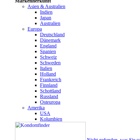
Markenherkunft
Asien & Australien
Indien
Japan
Australien
Europa
Deutschland
Dänemark
England
Spanien
Schweiz
Schweden
Italien
Holland
Frankreich
Finnland
Schottland
Russland
Osteuropa
Amerika
USA
Kolumbien
Nicht gefunden, was Sie s