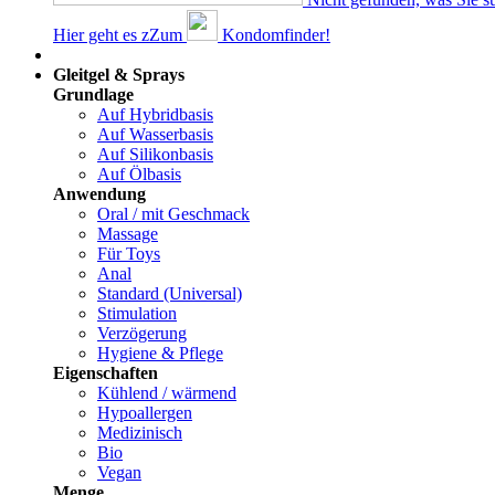
Hier geht es z
Z
um
Kondomfinder!
Dams
Gleitgel & Sprays
Grundlage
Auf Hybridbasis
Auf Wasserbasis
Auf Silikonbasis
Auf Ölbasis
Anwendung
Oral / mit Geschmack
Massage
Für Toys
Anal
Standard (Universal)
Stimulation
Verzögerung
Hygiene & Pflege
Eigenschaften
Kühlend / wärmend
Hypoallergen
Medizinisch
Bio
Vegan
Menge