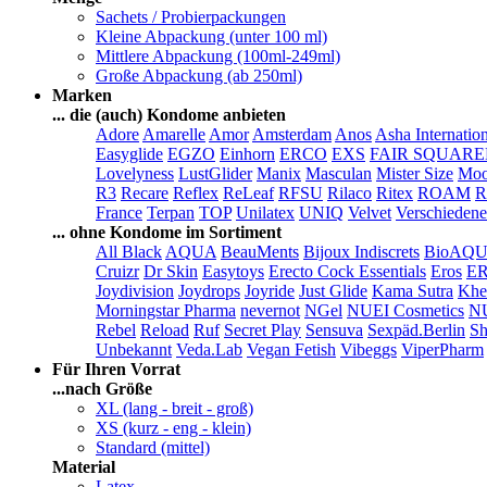
Sachets / Probierpackungen
Kleine Abpackung (unter 100 ml)
Mittlere Abpackung (100ml-249ml)
Große Abpackung (ab 250ml)
Marken
... die (auch) Kondome anbieten
Adore
Amarelle
Amor
Amsterdam
Anos
Asha Internatio
Easyglide
EGZO
Einhorn
ERCO
EXS
FAIR SQUAR
Lovelyness
LustGlider
Manix
Masculan
Mister Size
Moo
R3
Recare
Reflex
ReLeaf
RFSU
Rilaco
Ritex
ROAM
R
France
Terpan
TOP
Unilatex
UNIQ
Velvet
Verschiedene
... ohne Kondome im Sortiment
All Black
AQUA
BeauMents
Bijoux Indiscrets
BioAQ
Cruizr
Dr Skin
Easytoys
Erecto Cock Essentials
Eros
E
Joydivision
Joydrops
Joyride
Just Glide
Kama Sutra
Khe
Morningstar Pharma
nevernot
NGel
NUEI Cosmetics
N
Rebel
Reload
Ruf
Secret Play
Sensuva
Sexpäd.Berlin
Sh
Unbekannt
Veda.Lab
Vegan Fetish
Vibeggs
ViperPharm
Für Ihren Vorrat
...nach Größe
XL (lang - breit - groß)
XS (kurz - eng - klein)
Standard (mittel)
Material
Latex