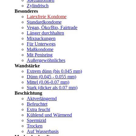
Spezialformen
Zylindrisch
Besonderes
Latexfreie Kondome
Standardkondome
Vegan, Öko/Bio, Fairtrade
Länger durchhalten
Mixpackungen
Für Unterwegs
Maßkondome
Mit Penisring
Außergewöhnliches
Wandstärke
Extrem dünn (bis 0.045 mm)
Dünn (0.045 - 0.055 mm)
Mittel (0.06-0.07 mm)
Stark (dicker als 0.07 mm)
Beschichtung
Aktverlängernd
Befeuchtet
Extra feucht
Kühlend und Wärmend
Spermizid
Trocken
Auf Wasserbasis