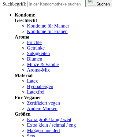
Suchbegriff:
Suchen
Kondome
Geschlecht
Kondome für Männer
Kondome für Frauen
Aroma
Früchte
Getränke
Süßigkeiten
Blumen
Minze & Vanille
Aroma-Mix
Material
Latex
Hypoallergen
Latexfrei
Für Veganer
Zertifiziert vegan
Andere Marken
Größen
Extra groß / lang / weit
Extra klein / schmal / eng
Maßgeschneidert
Sets