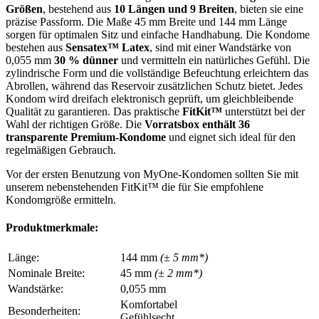
Größen
, bestehend aus
10 Längen und 9 Breiten
, bieten sie eine
präzise Passform. Die Maße 45 mm Breite und 144 mm Länge
sorgen für optimalen Sitz und einfache Handhabung. Die Kondome
bestehen aus
Sensatex™ Latex
, sind mit einer Wandstärke von
0,055 mm
30 % dünner
und vermitteln ein natürliches Gefühl. Die
zylindrische Form und die vollständige Befeuchtung erleichtern das
Abrollen, während das Reservoir zusätzlichen Schutz bietet. Jedes
Kondom wird dreifach elektronisch geprüft, um gleichbleibende
Qualität zu garantieren. Das praktische
FitKit™
unterstützt bei der
Wahl der richtigen Größe. Die
Vorratsbox enthält 36
transparente Premium-Kondome
und eignet sich ideal für den
regelmäßigen Gebrauch.
Vor der ersten Benutzung von MyOne-Kondomen sollten Sie mit
unserem nebenstehenden FitKit™ die für Sie empfohlene
Kondomgröße ermitteln.
Produktmerkmale:
Länge:
144 mm
(± 5 mm*)
Nominale Breite:
45 mm
(± 2 mm*)
Wandstärke:
0,055 mm
Komfortabel
Besonderheiten:
Gefühlsecht