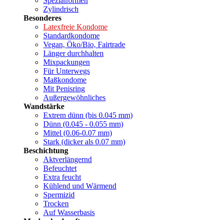
Spezialformen
Zylindrisch
Besonderes
Latexfreie Kondome
Standardkondome
Vegan, Öko/Bio, Fairtrade
Länger durchhalten
Mixpackungen
Für Unterwegs
Maßkondome
Mit Penisring
Außergewöhnliches
Wandstärke
Extrem dünn (bis 0.045 mm)
Dünn (0.045 - 0.055 mm)
Mittel (0.06-0.07 mm)
Stark (dicker als 0.07 mm)
Beschichtung
Aktverlängernd
Befeuchtet
Extra feucht
Kühlend und Wärmend
Spermizid
Trocken
Auf Wasserbasis