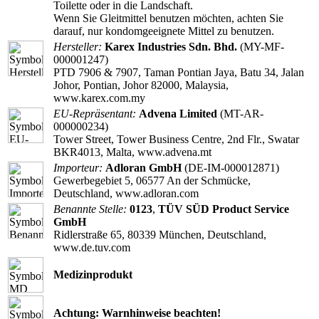
Toilette oder in die Landschaft.
Wenn Sie Gleitmittel benutzen möchten, achten Sie
darauf, nur kondomgeeignete Mittel zu benutzen.
Hersteller:
Karex Industries Sdn. Bhd.
(MY-MF-
000001247)
PTD 7906 & 7907, Taman Pontian Jaya, Batu 34, Jalan
Johor, Pontian, Johor 82000, Malaysia,
www.karex.com.my
EU-Repräsentant:
Advena Limited
(MT-AR-
000000234)
Tower Street, Tower Business Centre, 2nd Flr., Swatar
BKR4013, Malta, www.advena.mt
Importeur:
Adloran GmbH
(DE-IM-000012871)
Gewerbegebiet 5, 06577 An der Schmücke,
Deutschland, www.adloran.com
Benannte Stelle:
0123
,
TÜV SÜD Product Service
GmbH
Ridlerstraße 65, 80339 München, Deutschland,
www.de.tuv.com
Medizinprodukt
Achtung: Warnhinweise beachten!