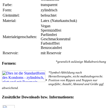
Farbe:
transparent
Form:
zylindrisch
Gleitmittel:
befeuchtet
Material:
Latex (Naturkautschuk)
Vegan
Spermizidfrei
Parfümfrei
Materialeigenschaften:
Geschmacksneutral
Farbstofffrei
Benzocainfrei
Reservoir:
mit Reservoir
*gesetzlich zulässige Maßabweichung
Formen:
*Symbol-Abbildung nach
Herstellerangabe, nicht maßstabsgerecht.
Position von Rippen und Noppen nur
*
ungefähr; Anzahl, Abstand und Größe ggf.
abweichend.
Zusätzliche Downloads bzw. Informationen: