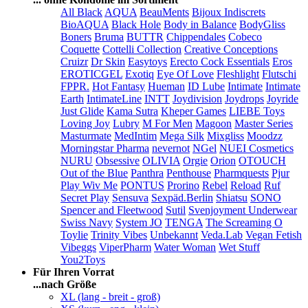
All Black
AQUA
BeauMents
Bijoux Indiscrets
BioAQUA
Black Hole
Body in Balance
BodyGliss
Boners
Bruma
BUTTR
Chippendales
Cobeco
Coquette
Cottelli Collection
Creative Conceptions
Cruizr
Dr Skin
Easytoys
Erecto Cock Essentials
Eros
EROTICGEL
Exotiq
Eye Of Love
Fleshlight
Flutschi
FPPR.
Hot Fantasy
Hueman
ID Lube
Intimate
Intimate
Earth
IntimateLine
INTT
Joydivision
Joydrops
Joyride
Just Glide
Kama Sutra
Kheper Games
LIEBE Toys
Loving Joy
Lubry
M For Men
Magoon
Master Series
Masturmate
MedIntim
Mega Silk
Mixgliss
Moodzz
Morningstar Pharma
nevernot
NGel
NUEI Cosmetics
NURU
Obsessive
OLIVIA
Orgie
Orion
OTOUCH
Out of the Blue
Panthra
Penthouse
Pharmquests
Pjur
Play Wiv Me
PONTUS
Prorino
Rebel
Reload
Ruf
Secret Play
Sensuva
Sexpäd.Berlin
Shiatsu
SONO
Spencer and Fleetwood
Sutil
Svenjoyment Underwear
Swiss Navy
System JO
TENGA
The Screaming O
Toylie
Trinity Vibes
Unbekannt
Veda.Lab
Vegan Fetish
Vibeggs
ViperPharm
Water Woman
Wet Stuff
You2Toys
Für Ihren Vorrat
...nach Größe
XL (lang - breit - groß)