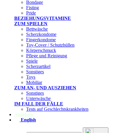
Bondage
Fisting
Pride
BEZIEHUNGSVITAMINE
ZUM SPIELEN
Bettwäsche
Scherzkondome
Fingerkondome
Toy-Cover / Schutzhüllen
Körperschmuck
Pflege und Reinigung
Spiele
Scherzartikel
Sonstiges
Toys
Mobiliar
ZUM AN- UND AUSZIEHEN
Sonstiges
Unterwäsche
IM FALL DER FÄLLE
Tests auf Geschlechtskrankheiten
Angebote
English