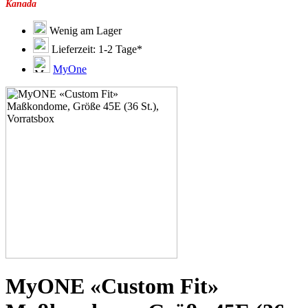
Kanada
51C
51D
51E
Wenig am Lager
51F
Lieferzeit: 1-2 Tage*
51G
51H
MyOne
53C
53D
53E
53F
53G
53H
55D
55E
55F
55G
55H
55J
57D
57E
57F
57G
57H
MyONE «Custom Fit»
57K
60E