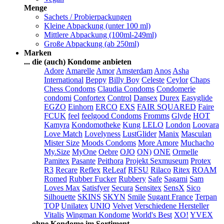
Menge
Sachets / Probierpackungen
Kleine Abpackung (unter 100 ml)
Mittlere Abpackung (100ml-249ml)
Große Abpackung (ab 250ml)
Marken
... die (auch) Kondome anbieten
Adore
Amarelle
Amor
Amsterdam
Anos
Asha
International
Beppy
Billy Boy
Celeste
Ceylor
Chaps
Chess Condoms
Claudia Condoms
Condomerie
condomi
Confortex
Control
Dansex
Durex
Easyglide
EGZO
Einhorn
ERCO
EXS
FAIR SQUARED
Faire
FCUK
feel
feelgood Condoms
Fromms
Glyde
HOT
Kamyra
Kondomotheke
Kung
LELO
London
Loovara
Love Match
Lovelyness
LustGlider
Manix
Masculan
Mister Size
Moods Condoms
More Amore
Muchacho
My.Size
MyOne
Oebre
OJO
ON)
ONE
Ormelle
Pamitex
Pasante
Peithora
Projekt Sexmuseum
Protex
R3
Recare
Reflex
ReLeaf
RFSU
Rilaco
Ritex
ROAM
Romed
Rubber Fucker
Rubbery
Safe
Sagami
Sam
Loves Max
Satisfyer
Secura
Sensitex
SensX
Sico
Silhouette
SKINS
SKYN
Smile
Sugant France
Terpan
TOP
Unilatex
UNIQ
Velvet
Verschiedene Hersteller
Vitalis
Wingman Kondome
World's Best
XO!
YVEX
... ohne Kondome im Sortiment