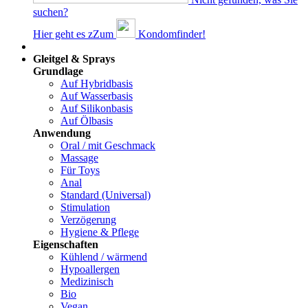
suchen?
Hier geht es z
Z
um
Kondomfinder!
Dams
Gleitgel & Sprays
Grundlage
Auf Hybridbasis
Auf Wasserbasis
Auf Silikonbasis
Auf Ölbasis
Anwendung
Oral / mit Geschmack
Massage
Für Toys
Anal
Standard (Universal)
Stimulation
Verzögerung
Hygiene & Pflege
Eigenschaften
Kühlend / wärmend
Hypoallergen
Medizinisch
Bio
Vegan