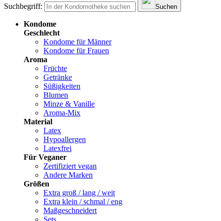
Suchbegriff:
Suchen
Kondome
Geschlecht
Kondome für Männer
Kondome für Frauen
Aroma
Früchte
Getränke
Süßigkeiten
Blumen
Minze & Vanille
Aroma-Mix
Material
Latex
Hypoallergen
Latexfrei
Für Veganer
Zertifiziert vegan
Andere Marken
Größen
Extra groß / lang / weit
Extra klein / schmal / eng
Maßgeschneidert
Sets