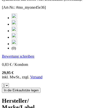
[Art-Nr.: #mo_myone45e36]
(0)
Bewertung schreiben
0,83 € / Kondom
29,95 €
inkl. MwSt., zzgl.
Versand
In die Einkaufstüte legen
Hersteller/
Marke/Label