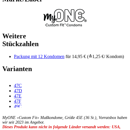
Weitere
Stückzahlen
Packung mit 12 Kondomen
für 14,95 € (≙1,25 €/ Kondom)
Varianten
47C
47D
47E
47F
49C
49D
49E
MyONE «Custom Fit» Maßkondome, Größe 45E (36 St.), Vorratsbox haben
49F
wir seit 2023 im Angebot.
Dieses Produkt kann nicht in folgende Länder versandt werden: USA,
49G