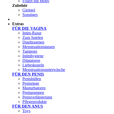
Folien mit Motiv
Zubehör
Gleitgel
Sonstiges
Test Sets
Extras
FÜR DIE VAGINA
Intim-Rasur
Zum Spielen
Diaphragmen
Menstruationstassen
Tampons
Intimhygiene
Dilatatoren
Liebeskugeln
Menstruationsunterwäsche
FÜR DEN PENIS
Penishüllen
Penisringe
Masturbatoren
Penispumpen
Penisverlängerung
Pflegeprodukte
FÜR DEN ANUS
Toys