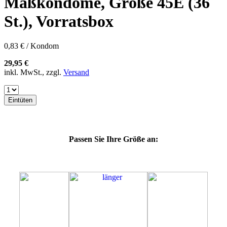
Maßkondome, Größe 45E (36
60F
60G
St.), Vorratsbox
60H
60J
60K
0,83 € / Kondom
60L
64E
29,95 €
64F
inkl. MwSt., zzgl.
Versand
64G
64K
64L
Eintüten
64M
69G
69H
69J
Passen Sie Ihre Größe an:
69K
69L
69M