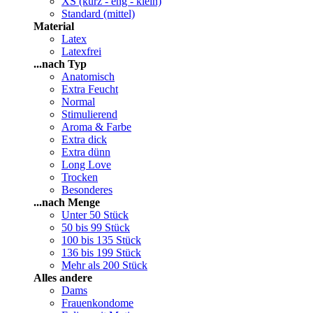
XS (kurz - eng - klein)
Standard (mittel)
Material
Latex
Latexfrei
...nach Typ
Anatomisch
Extra Feucht
Normal
Stimulierend
Aroma & Farbe
Extra dick
Extra dünn
Long Love
Trocken
Besonderes
...nach Menge
Unter 50 Stück
50 bis 99 Stück
100 bis 135 Stück
136 bis 199 Stück
Mehr als 200 Stück
Alles andere
Dams
Frauenkondome