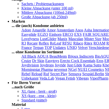
Sachets / Probierpackungen
Kleine Abpackung (unter 100 ml)
Mittlere Abpackung (100ml-249ml)
Große Abpackung (ab 250ml)
Marken
... die (auch) Kondome anbieten
Adore
Amarelle
Amor
Amsterdam
Anos
Asha Internatio
Easyglide
EGZO
Einhorn
ERCO
EXS
FAIR SQUAR
Lovelyness
LustGlider
Manix
Masculan
Mister Size
Moo
R3
Recare
Reflex
ReLeaf
RFSU
Rilaco
Ritex
ROAM
R
France
Terpan
TOP
Unilatex
UNIQ
Velvet
Verschiedene
... ohne Kondome im Sortiment
All Black
AQUA
BeauMents
Bijoux Indiscrets
BioAQ
Cruizr
Dr Skin
Easytoys
Erecto Cock Essentials
Eros
E
Joydivision
Joydrops
Joyride
Just Glide
Kama Sutra
Khe
Morningstar Pharma
nevernot
NGel
NUEI Cosmetics
N
Rebel
Reload
Ruf
Secret Play
Sensuva
Sexpäd.Berlin
Sh
Unbekannt
Veda.Lab
Vegan Fetish
Vibeggs
ViperPharm
Für Ihren Vorrat
...nach Größe
XL (lang - breit - groß)
XS (kurz - eng - klein)
Standard (mittel)
Material
Latex