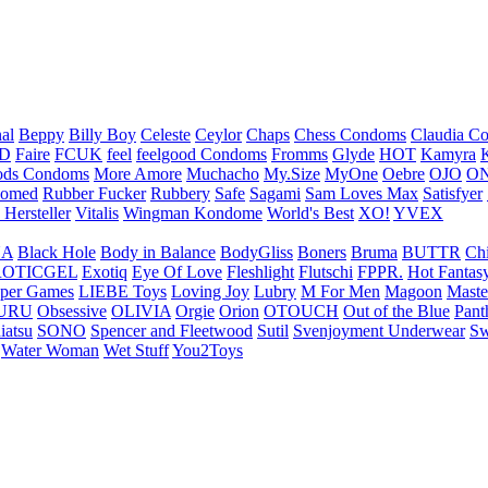
nal
Beppy
Billy Boy
Celeste
Ceylor
Chaps
Chess Condoms
Claudia C
ED
Faire
FCUK
feel
feelgood Condoms
Fromms
Glyde
HOT
Kamyra
ds Condoms
More Amore
Muchacho
My.Size
MyOne
Oebre
OJO
ON
omed
Rubber Fucker
Rubbery
Safe
Sagami
Sam Loves Max
Satisfyer
 Hersteller
Vitalis
Wingman Kondome
World's Best
XO!
YVEX
UA
Black Hole
Body in Balance
BodyGliss
Boners
Bruma
BUTTR
Ch
ROTICGEL
Exotiq
Eye Of Love
Fleshlight
Flutschi
FPPR.
Hot Fantas
per Games
LIEBE Toys
Loving Joy
Lubry
M For Men
Magoon
Maste
URU
Obsessive
OLIVIA
Orgie
Orion
OTOUCH
Out of the Blue
Pant
iatsu
SONO
Spencer and Fleetwood
Sutil
Svenjoyment Underwear
Sw
Water Woman
Wet Stuff
You2Toys