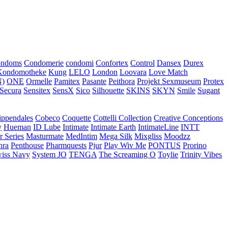
ondoms
Condomerie
condomi
Confortex
Control
Dansex
Durex
Kondomotheke
Kung
LELO
London
Loovara
Love Match
)
ONE
Ormelle
Pamitex
Pasante
Peithora
Projekt Sexmuseum
Protex
Secura
Sensitex
SensX
Sico
Silhouette
SKINS
SKYN
Smile
Sugant
ippendales
Cobeco
Coquette
Cottelli Collection
Creative Conceptions
y
Hueman
ID Lube
Intimate
Intimate Earth
IntimateLine
INTT
r Series
Masturmate
MedIntim
Mega Silk
Mixgliss
Moodzz
hra
Penthouse
Pharmquests
Pjur
Play Wiv Me
PONTUS
Prorino
iss Navy
System JO
TENGA
The Screaming O
Toylie
Trinity Vibes