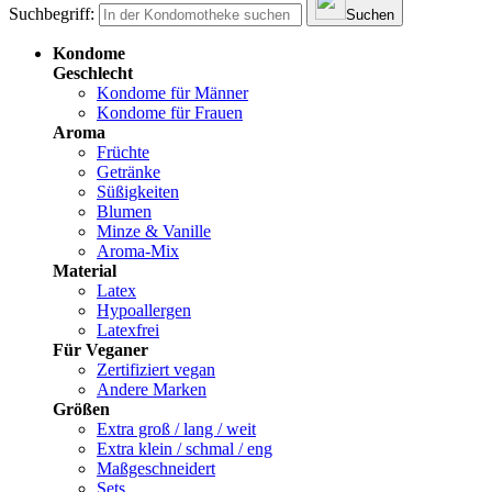
Suchbegriff:
Suchen
Kondome
Geschlecht
Kondome für Männer
Kondome für Frauen
Aroma
Früchte
Getränke
Süßigkeiten
Blumen
Minze & Vanille
Aroma-Mix
Material
Latex
Hypoallergen
Latexfrei
Für Veganer
Zertifiziert vegan
Andere Marken
Größen
Extra groß / lang / weit
Extra klein / schmal / eng
Maßgeschneidert
Sets