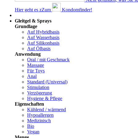
Hier geht es z
Z
um
Kondomfinder!
Dams
Gleitgel & Sprays
Grundlage
Auf Hybridbasis
Auf Wasserbasis
Auf Silikonbasis
Auf Ölbasis
Anwendung
Oral / mit Geschmack
Massage
Für Toys
Anal
Standard (Universal)
Stimulation
Verzögerung
Hygiene & Pflege
Eigenschaften
Kühlend / wärmend
Hypoallergen
Medizinisch
Bio
Vegan
Menge