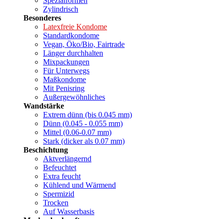
Spezialformen
Zylindrisch
Besonderes
Latexfreie Kondome
Standardkondome
Vegan, Öko/Bio, Fairtrade
Länger durchhalten
Mixpackungen
Für Unterwegs
Maßkondome
Mit Penisring
Außergewöhnliches
Wandstärke
Extrem dünn (bis 0.045 mm)
Dünn (0.045 - 0.055 mm)
Mittel (0.06-0.07 mm)
Stark (dicker als 0.07 mm)
Beschichtung
Aktverlängernd
Befeuchtet
Extra feucht
Kühlend und Wärmend
Spermizid
Trocken
Auf Wasserbasis