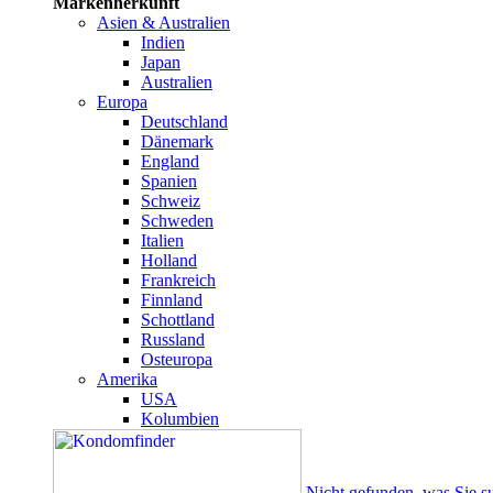
Markenherkunft
Asien & Australien
Indien
Japan
Australien
Europa
Deutschland
Dänemark
England
Spanien
Schweiz
Schweden
Italien
Holland
Frankreich
Finnland
Schottland
Russland
Osteuropa
Amerika
USA
Kolumbien
Nicht gefunden, was Sie s