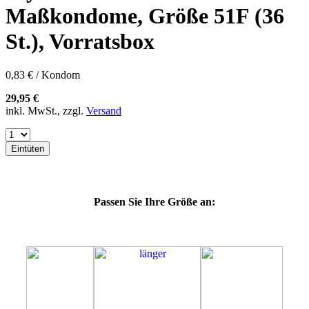
60E
Maßkondome, Größe 51F (36
60F
60G
St.), Vorratsbox
60H
60J
60K
0,83 € / Kondom
60L
64E
29,95 €
64F
inkl. MwSt., zzgl.
Versand
64G
64K
64L
Eintüten
64M
69G
69H
69J
Passen Sie Ihre Größe an:
69K
69L
69M