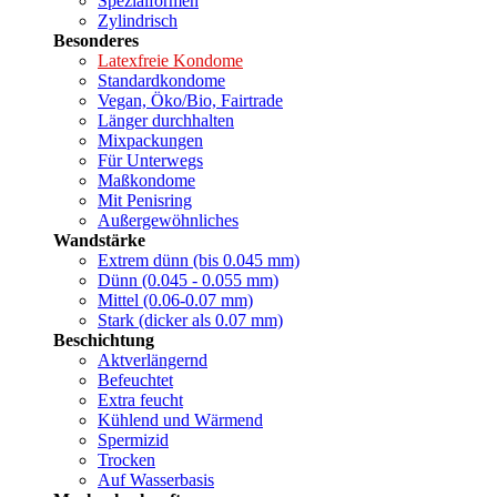
Spezialformen
Zylindrisch
Besonderes
Latexfreie Kondome
Standardkondome
Vegan, Öko/Bio, Fairtrade
Länger durchhalten
Mixpackungen
Für Unterwegs
Maßkondome
Mit Penisring
Außergewöhnliches
Wandstärke
Extrem dünn (bis 0.045 mm)
Dünn (0.045 - 0.055 mm)
Mittel (0.06-0.07 mm)
Stark (dicker als 0.07 mm)
Beschichtung
Aktverlängernd
Befeuchtet
Extra feucht
Kühlend und Wärmend
Spermizid
Trocken
Auf Wasserbasis