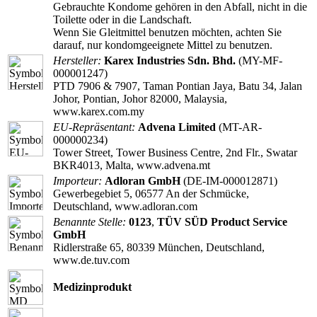
Gebrauchte Kondome gehören in den Abfall, nicht in die
Toilette oder in die Landschaft.
Wenn Sie Gleitmittel benutzen möchten, achten Sie
darauf, nur kondomgeeignete Mittel zu benutzen.
Hersteller:
Karex Industries Sdn. Bhd.
(MY-MF-
000001247)
PTD 7906 & 7907, Taman Pontian Jaya, Batu 34, Jalan
Johor, Pontian, Johor 82000, Malaysia,
www.karex.com.my
EU-Repräsentant:
Advena Limited
(MT-AR-
000000234)
Tower Street, Tower Business Centre, 2nd Flr., Swatar
BKR4013, Malta, www.advena.mt
Importeur:
Adloran GmbH
(DE-IM-000012871)
Gewerbegebiet 5, 06577 An der Schmücke,
Deutschland, www.adloran.com
Benannte Stelle:
0123
,
TÜV SÜD Product Service
GmbH
Ridlerstraße 65, 80339 München, Deutschland,
www.de.tuv.com
Medizinprodukt