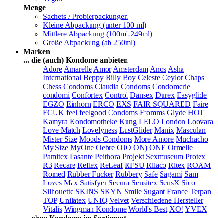
Menge
Sachets / Probierpackungen
Kleine Abpackung (unter 100 ml)
Mittlere Abpackung (100ml-249ml)
Große Abpackung (ab 250ml)
Marken
... die (auch) Kondome anbieten
Adore
Amarelle
Amor
Amsterdam
Anos
Asha
International
Beppy
Billy Boy
Celeste
Ceylor
Chaps
Chess Condoms
Claudia Condoms
Condomerie
condomi
Confortex
Control
Dansex
Durex
Easyglide
EGZO
Einhorn
ERCO
EXS
FAIR SQUARED
Faire
FCUK
feel
feelgood Condoms
Fromms
Glyde
HOT
Kamyra
Kondomotheke
Kung
LELO
London
Loovara
Love Match
Lovelyness
LustGlider
Manix
Masculan
Mister Size
Moods Condoms
More Amore
Muchacho
My.Size
MyOne
Oebre
OJO
ON)
ONE
Ormelle
Pamitex
Pasante
Peithora
Projekt Sexmuseum
Protex
R3
Recare
Reflex
ReLeaf
RFSU
Rilaco
Ritex
ROAM
Romed
Rubber Fucker
Rubbery
Safe
Sagami
Sam
Loves Max
Satisfyer
Secura
Sensitex
SensX
Sico
Silhouette
SKINS
SKYN
Smile
Sugant France
Terpan
TOP
Unilatex
UNIQ
Velvet
Verschiedene Hersteller
Vitalis
Wingman Kondome
World's Best
XO!
YVEX
... ohne Kondome im Sortiment