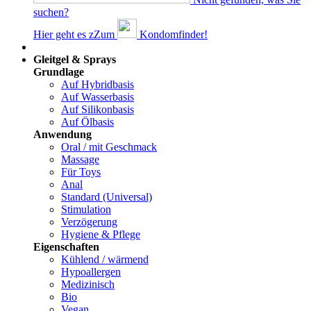
suchen?
Hier geht es z
Z
um
Kondomfinder!
Dams
Gleitgel & Sprays
Grundlage
Auf Hybridbasis
Auf Wasserbasis
Auf Silikonbasis
Auf Ölbasis
Anwendung
Oral / mit Geschmack
Massage
Für Toys
Anal
Standard (Universal)
Stimulation
Verzögerung
Hygiene & Pflege
Eigenschaften
Kühlend / wärmend
Hypoallergen
Medizinisch
Bio
Vegan