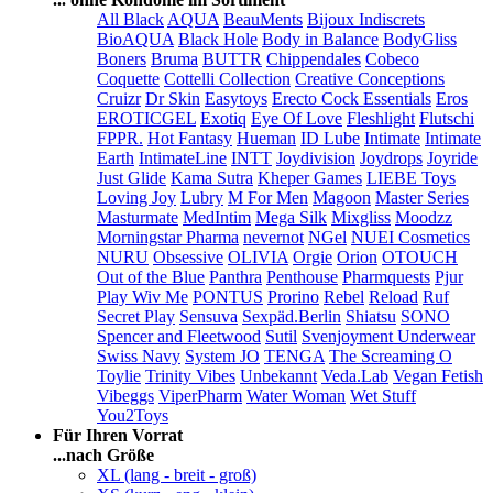
All Black
AQUA
BeauMents
Bijoux Indiscrets
BioAQUA
Black Hole
Body in Balance
BodyGliss
Boners
Bruma
BUTTR
Chippendales
Cobeco
Coquette
Cottelli Collection
Creative Conceptions
Cruizr
Dr Skin
Easytoys
Erecto Cock Essentials
Eros
EROTICGEL
Exotiq
Eye Of Love
Fleshlight
Flutschi
FPPR.
Hot Fantasy
Hueman
ID Lube
Intimate
Intimate
Earth
IntimateLine
INTT
Joydivision
Joydrops
Joyride
Just Glide
Kama Sutra
Kheper Games
LIEBE Toys
Loving Joy
Lubry
M For Men
Magoon
Master Series
Masturmate
MedIntim
Mega Silk
Mixgliss
Moodzz
Morningstar Pharma
nevernot
NGel
NUEI Cosmetics
NURU
Obsessive
OLIVIA
Orgie
Orion
OTOUCH
Out of the Blue
Panthra
Penthouse
Pharmquests
Pjur
Play Wiv Me
PONTUS
Prorino
Rebel
Reload
Ruf
Secret Play
Sensuva
Sexpäd.Berlin
Shiatsu
SONO
Spencer and Fleetwood
Sutil
Svenjoyment Underwear
Swiss Navy
System JO
TENGA
The Screaming O
Toylie
Trinity Vibes
Unbekannt
Veda.Lab
Vegan Fetish
Vibeggs
ViperPharm
Water Woman
Wet Stuff
You2Toys
Für Ihren Vorrat
...nach Größe
XL (lang - breit - groß)