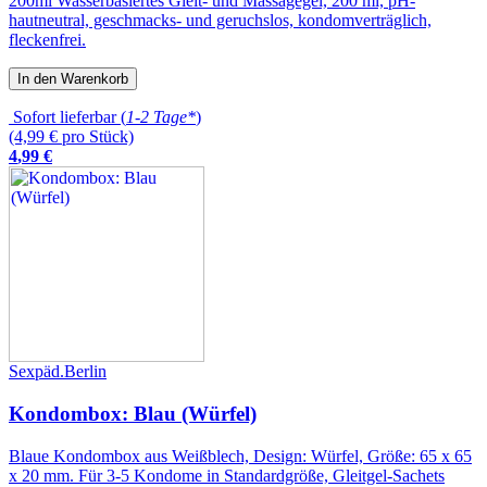
200ml Wasserbasiertes Gleit- und Massagegel, 200 ml, pH-
hautneutral, geschmacks- und geruchslos, kondomverträglich,
fleckenfrei.
In den Warenkorb
Sofort lieferbar (
1-2 Tage*
)
(4,99 € pro Stück)
4
,
99
€
Sexpäd.Berlin
Kondombox: Blau (Würfel)
Blaue Kondombox aus Weißblech, Design: Würfel, Größe: 65 x 65
x 20 mm. Für 3-5 Kondome in Standardgröße, Gleitgel-Sachets