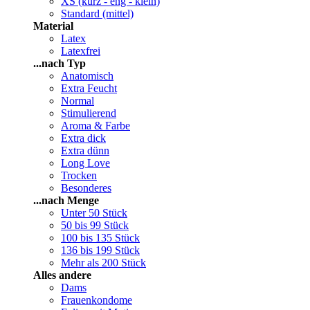
XS (kurz - eng - klein)
Standard (mittel)
Material
Latex
Latexfrei
...nach Typ
Anatomisch
Extra Feucht
Normal
Stimulierend
Aroma & Farbe
Extra dick
Extra dünn
Long Love
Trocken
Besonderes
...nach Menge
Unter 50 Stück
50 bis 99 Stück
100 bis 135 Stück
136 bis 199 Stück
Mehr als 200 Stück
Alles andere
Dams
Frauenkondome