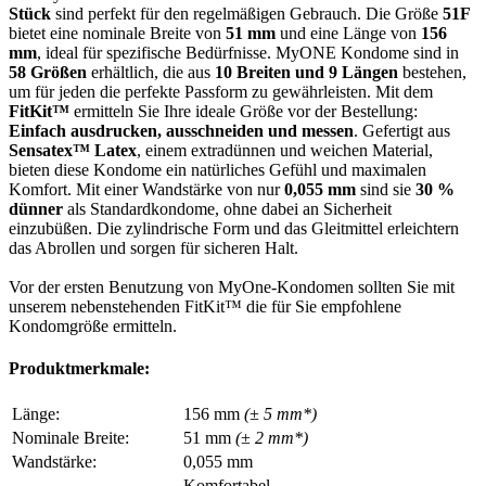
Stück
sind perfekt für den regelmäßigen Gebrauch. Die Größe
51F
bietet eine nominale Breite von
51 mm
und eine Länge von
156
mm
, ideal für spezifische Bedürfnisse. MyONE Kondome sind in
58 Größen
erhältlich, die aus
10 Breiten und 9 Längen
bestehen,
um für jeden die perfekte Passform zu gewährleisten. Mit dem
FitKit™
ermitteln Sie Ihre ideale Größe vor der Bestellung:
Einfach ausdrucken, ausschneiden und messen
. Gefertigt aus
Sensatex™ Latex
, einem extradünnen und weichen Material,
bieten diese Kondome ein natürliches Gefühl und maximalen
Komfort. Mit einer Wandstärke von nur
0,055 mm
sind sie
30 %
dünner
als Standardkondome, ohne dabei an Sicherheit
einzubüßen. Die zylindrische Form und das Gleitmittel erleichtern
das Abrollen und sorgen für sicheren Halt.
Vor der ersten Benutzung von MyOne-Kondomen sollten Sie mit
unserem nebenstehenden FitKit™ die für Sie empfohlene
Kondomgröße ermitteln.
Produktmerkmale:
Länge:
156 mm
(± 5 mm*)
Nominale Breite:
51 mm
(± 2 mm*)
Wandstärke:
0,055 mm
Komfortabel