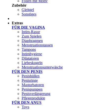
Folien mit Motiv
Zubehör
Gleitgel
Sonstiges
Test Sets
Extras
FÜR DIE VAGINA
Intim-Rasur
Zum Spielen
Diaphragmen
Menstruationstassen
Tampons
Intimhygiene
Dilatatoren
Liebeskugeln
Menstruationsunterwäsche
FÜR DEN PENIS
Penishüllen
Penisringe
Masturbatoren
Penispumpen
Penisverlängerung
Pflegeprodukte
FÜR DEN ANUS
Toys