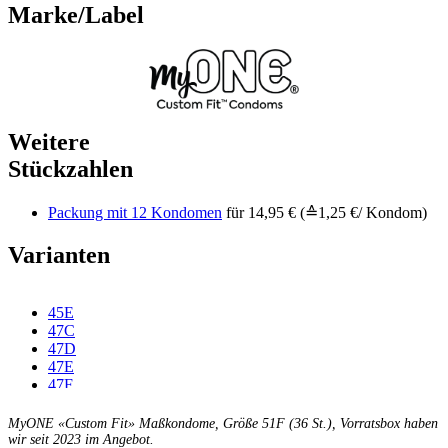
Marke/Label
Weitere
Stückzahlen
Packung mit 12 Kondomen
für 14,95 € (≙1,25 €/ Kondom)
Varianten
45E
47C
47D
47E
47F
49C
49D
MyONE «Custom Fit» Maßkondome, Größe 51F (36 St.), Vorratsbox haben
49E
wir seit 2023 im Angebot.