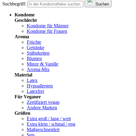
Suchbegriff:
Suchen
Kondome
Geschlecht
Kondome für Männer
Kondome für Frauen
Aroma
Früchte
Getränke
Süßigkeiten
Blumen
Minze & Vanille
Aroma-Mix
Material
Latex
Hypoallergen
Latexfrei
Für Veganer
Zertifiziert vegan
Andere Marken
Größen
Extra groß / lang / weit
Extra klein / schmal / eng
Maßgeschneidert
Sets