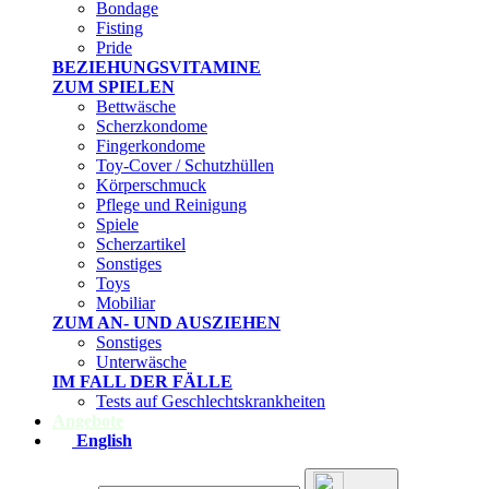
Bondage
Fisting
Pride
BEZIEHUNGSVITAMINE
ZUM SPIELEN
Bettwäsche
Scherzkondome
Fingerkondome
Toy-Cover / Schutzhüllen
Körperschmuck
Pflege und Reinigung
Spiele
Scherzartikel
Sonstiges
Toys
Mobiliar
ZUM AN- UND AUSZIEHEN
Sonstiges
Unterwäsche
IM FALL DER FÄLLE
Tests auf Geschlechtskrankheiten
Angebote
English