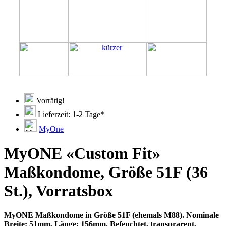
Vorrätig!
Lieferzeit: 1-2 Tage*
MyOne
MyONE «Custom Fit»
Maßkondome, Größe 51F (36
St.), Vorratsbox
MyONE Maßkondome in Größe 51F (ehemals M88). Nominale
Breite: 51mm, Länge: 156mm. Befeuchtet, transprarent,