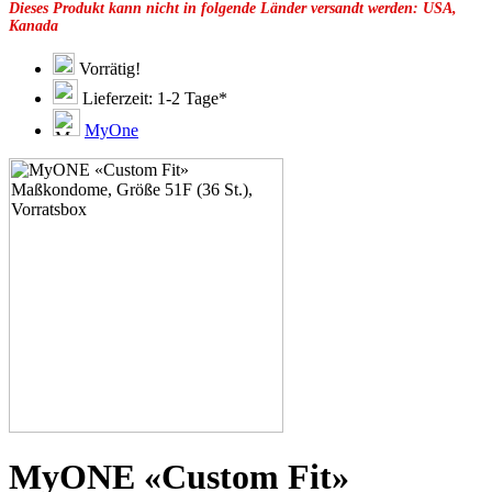
Dieses Produkt kann nicht in folgende Länder versandt werden: USA,
49F
Kanada
49G
51C
51D
Vorrätig!
51E
Lieferzeit: 1-2 Tage*
51G
51H
MyOne
53C
53D
53E
53F
53G
53H
55D
55E
55F
55G
55H
55J
57D
57E
57F
57G
57H
MyONE «Custom Fit»
57K