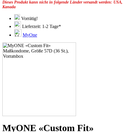
Dieses Produkt kann nicht in folgende Länder versandt werden: USA,
49F
Kanada
49G
51C
51D
Vorrätig!
51E
Lieferzeit: 1-2 Tage*
51F
51G
MyOne
51H
53C
53D
53E
53F
53G
53H
55D
55E
55F
55G
55H
55J
57E
57F
57G
57H
MyONE «Custom Fit»
57K