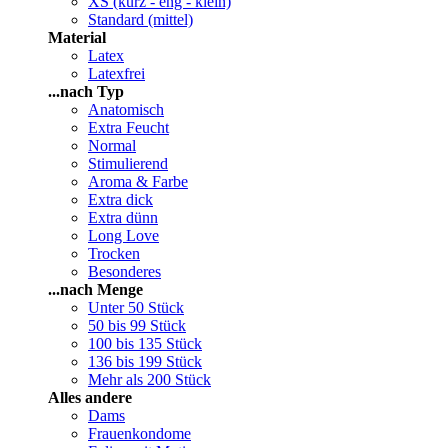
XS (kurz - eng - klein)
Standard (mittel)
Material
Latex
Latexfrei
...nach Typ
Anatomisch
Extra Feucht
Normal
Stimulierend
Aroma & Farbe
Extra dick
Extra dünn
Long Love
Trocken
Besonderes
...nach Menge
Unter 50 Stück
50 bis 99 Stück
100 bis 135 Stück
136 bis 199 Stück
Mehr als 200 Stück
Alles andere
Dams
Frauenkondome