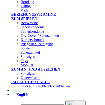
Bondage
Fisting
Pride
BEZIEHUNGSVITAMINE
ZUM SPIELEN
Bettwäsche
Scherzkondome
Fingerkondome
Toy-Cover / Schutzhüllen
Körperschmuck
Pflege und Reinigung
Spiele
Scherzartikel
Sonstiges
Toys
Mobiliar
ZUM AN- UND AUSZIEHEN
Sonstiges
Unterwäsche
IM FALL DER FÄLLE
Tests auf Geschlechtskrankheiten
Angebote
English