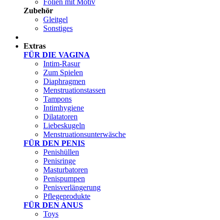
Folien mit Motiv
Zubehör
Gleitgel
Sonstiges
Test Sets
Extras
FÜR DIE VAGINA
Intim-Rasur
Zum Spielen
Diaphragmen
Menstruationstassen
Tampons
Intimhygiene
Dilatatoren
Liebeskugeln
Menstruationsunterwäsche
FÜR DEN PENIS
Penishüllen
Penisringe
Masturbatoren
Penispumpen
Penisverlängerung
Pflegeprodukte
FÜR DEN ANUS
Toys