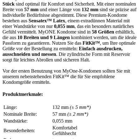
Stück
sind optimal für Komfort und Sicherheit. Mit einer nominalen
Breite von
57 mm
und einer Länge von
132 mm
sind sie präzise auf
individuelle Bedürfnisse abgestimmt. Diese Premium-Kondome
bestehen aus
Sensatex™ Latex
, einem extradünnen Material mit
einer Wandstärke von nur
0,055 mm
, das ein besonders natürliches
Gefühl vermittelt. MyONE Kondome sind in
58 Größen
erhältlich,
die aus
10 Breiten und 9 Längen
kombiniert werden, um die ideale
Passform zu garantieren. Nutzen Sie das
FitKit™
, um Ihre optimale
Größe vor der Bestellung zu ermitteln:
Einfach ausdrucken,
ausschneiden und messen
. Die zylindrische Form mit Reservoir
sorgt für leichtes Abrollen und sicheren Halt.
Vor der ersten Benutzung von MyOne-Kondomen sollten Sie mit
unserem nebenstehenden FitKit™ die für Sie empfohlene
Kondomgröße ermitteln.
Produktmerkmale:
Länge:
132 mm
(± 5 mm*)
Nominale Breite:
57 mm
(± 2 mm*)
Wandstärke:
0,055 mm
Komfortabel
Besonderheiten:
Gefühlsecht