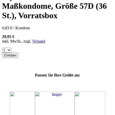
60E
Maßkondome, Größe 57D (36
60F
60G
St.), Vorratsbox
60H
60J
60K
0,83 € / Kondom
60L
64E
29,95 €
64F
inkl. MwSt., zzgl.
Versand
64G
64K
64L
Eintüten
64M
69G
69H
69J
Passen Sie Ihre Größe an:
69K
69L
69M