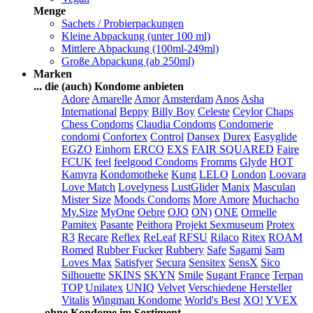
Menge
Sachets / Probierpackungen
Kleine Abpackung (unter 100 ml)
Mittlere Abpackung (100ml-249ml)
Große Abpackung (ab 250ml)
Marken
... die (auch) Kondome anbieten
Adore
Amarelle
Amor
Amsterdam
Anos
Asha
International
Beppy
Billy Boy
Celeste
Ceylor
Chaps
Chess Condoms
Claudia Condoms
Condomerie
condomi
Confortex
Control
Dansex
Durex
Easyglide
EGZO
Einhorn
ERCO
EXS
FAIR SQUARED
Faire
FCUK
feel
feelgood Condoms
Fromms
Glyde
HOT
Kamyra
Kondomotheke
Kung
LELO
London
Loovara
Love Match
Lovelyness
LustGlider
Manix
Masculan
Mister Size
Moods Condoms
More Amore
Muchacho
My.Size
MyOne
Oebre
OJO
ON)
ONE
Ormelle
Pamitex
Pasante
Peithora
Projekt Sexmuseum
Protex
R3
Recare
Reflex
ReLeaf
RFSU
Rilaco
Ritex
ROAM
Romed
Rubber Fucker
Rubbery
Safe
Sagami
Sam
Loves Max
Satisfyer
Secura
Sensitex
SensX
Sico
Silhouette
SKINS
SKYN
Smile
Sugant France
Terpan
TOP
Unilatex
UNIQ
Velvet
Verschiedene Hersteller
Vitalis
Wingman Kondome
World's Best
XO!
YVEX
... ohne Kondome im Sortiment