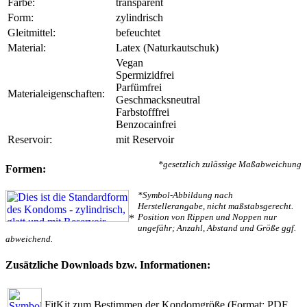
Farbe:
transparent
Form:
zylindrisch
Gleitmittel:
befeuchtet
Material:
Latex (Naturkautschuk)
Vegan
Spermizidfrei
Parfümfrei
Materialeigenschaften:
Geschmacksneutral
Farbstofffrei
Benzocainfrei
Reservoir:
mit Reservoir
*gesetzlich zulässige Maßabweichung
Formen:
*Symbol-Abbildung nach
Herstellerangabe, nicht maßstabsgerecht.
Position von Rippen und Noppen nur
*
ungefähr; Anzahl, Abstand und Größe ggf.
abweichend.
Zusätzliche Downloads bzw. Informationen:
FitKit zum Bestimmen der Kondomgröße
(Format: PDF,