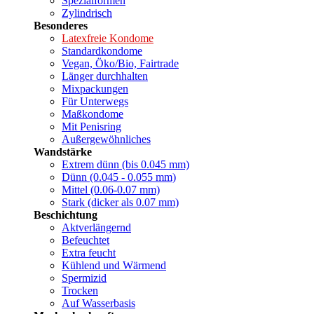
Spezialformen
Zylindrisch
Besonderes
Latexfreie Kondome
Standardkondome
Vegan, Öko/Bio, Fairtrade
Länger durchhalten
Mixpackungen
Für Unterwegs
Maßkondome
Mit Penisring
Außergewöhnliches
Wandstärke
Extrem dünn (bis 0.045 mm)
Dünn (0.045 - 0.055 mm)
Mittel (0.06-0.07 mm)
Stark (dicker als 0.07 mm)
Beschichtung
Aktverlängernd
Befeuchtet
Extra feucht
Kühlend und Wärmend
Spermizid
Trocken
Auf Wasserbasis