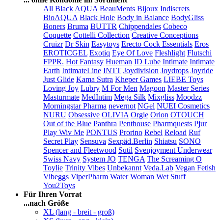
All Black
AQUA
BeauMents
Bijoux Indiscrets
BioAQUA
Black Hole
Body in Balance
BodyGliss
Boners
Bruma
BUTTR
Chippendales
Cobeco
Coquette
Cottelli Collection
Creative Conceptions
Cruizr
Dr Skin
Easytoys
Erecto Cock Essentials
Eros
EROTICGEL
Exotiq
Eye Of Love
Fleshlight
Flutschi
FPPR.
Hot Fantasy
Hueman
ID Lube
Intimate
Intimate
Earth
IntimateLine
INTT
Joydivision
Joydrops
Joyride
Just Glide
Kama Sutra
Kheper Games
LIEBE Toys
Loving Joy
Lubry
M For Men
Magoon
Master Series
Masturmate
MedIntim
Mega Silk
Mixgliss
Moodzz
Morningstar Pharma
nevernot
NGel
NUEI Cosmetics
NURU
Obsessive
OLIVIA
Orgie
Orion
OTOUCH
Out of the Blue
Panthra
Penthouse
Pharmquests
Pjur
Play Wiv Me
PONTUS
Prorino
Rebel
Reload
Ruf
Secret Play
Sensuva
Sexpäd.Berlin
Shiatsu
SONO
Spencer and Fleetwood
Sutil
Svenjoyment Underwear
Swiss Navy
System JO
TENGA
The Screaming O
Toylie
Trinity Vibes
Unbekannt
Veda.Lab
Vegan Fetish
Vibeggs
ViperPharm
Water Woman
Wet Stuff
You2Toys
Für Ihren Vorrat
...nach Größe
XL (lang - breit - groß)