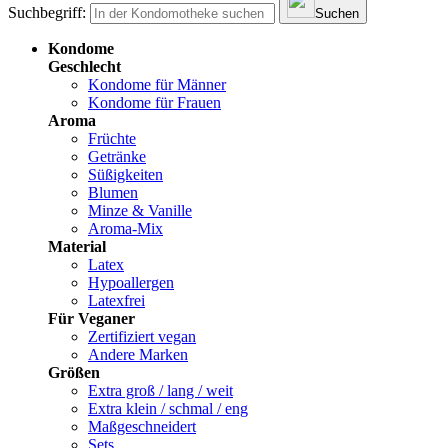
Suchbegriff:
Suchen
Kondome
Geschlecht
Kondome für Männer
Kondome für Frauen
Aroma
Früchte
Getränke
Süßigkeiten
Blumen
Minze & Vanille
Aroma-Mix
Material
Latex
Hypoallergen
Latexfrei
Für Veganer
Zertifiziert vegan
Andere Marken
Größen
Extra groß / lang / weit
Extra klein / schmal / eng
Maßgeschneidert
Sets