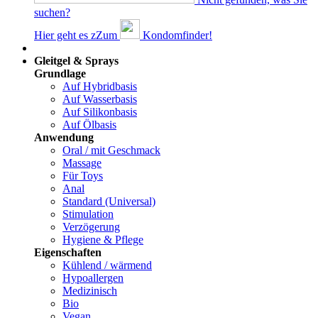
suchen?
Hier geht es z
Z
um
Kondomfinder!
Dams
Gleitgel & Sprays
Grundlage
Auf Hybridbasis
Auf Wasserbasis
Auf Silikonbasis
Auf Ölbasis
Anwendung
Oral / mit Geschmack
Massage
Für Toys
Anal
Standard (Universal)
Stimulation
Verzögerung
Hygiene & Pflege
Eigenschaften
Kühlend / wärmend
Hypoallergen
Medizinisch
Bio
Vegan