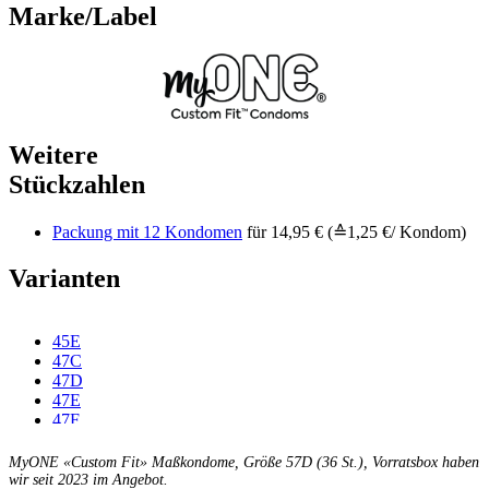
Marke/Label
Weitere
Stückzahlen
Packung mit 12 Kondomen
für 14,95 € (≙1,25 €/ Kondom)
Varianten
45E
47C
47D
47E
47F
49C
49D
MyONE «Custom Fit» Maßkondome, Größe 57D (36 St.), Vorratsbox haben
49E
wir seit 2023 im Angebot.