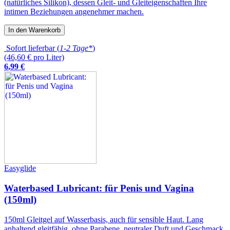
(natürliches Silikon), dessen Gleit- und Gleiteigenschaften Ihre
intimen Beziehungen angenehmer machen.
In den Warenkorb
Sofort lieferbar (
1-2 Tage*
)
(46,60 € pro Liter)
6
,
99
€
Easyglide
Waterbased Lubricant: für Penis und Vagina
(150ml)
150ml Gleitgel auf Wasserbasis, auch für sensible Haut. Lang
anhaltend gleitfähig, ohne Parabene, neutraler Duft und Geschmack,