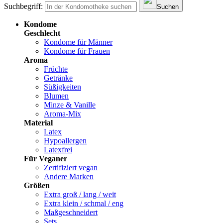
Suchbegriff:
Suchen
Kondome
Geschlecht
Kondome für Männer
Kondome für Frauen
Aroma
Früchte
Getränke
Süßigkeiten
Blumen
Minze & Vanille
Aroma-Mix
Material
Latex
Hypoallergen
Latexfrei
Für Veganer
Zertifiziert vegan
Andere Marken
Größen
Extra groß / lang / weit
Extra klein / schmal / eng
Maßgeschneidert
Sets