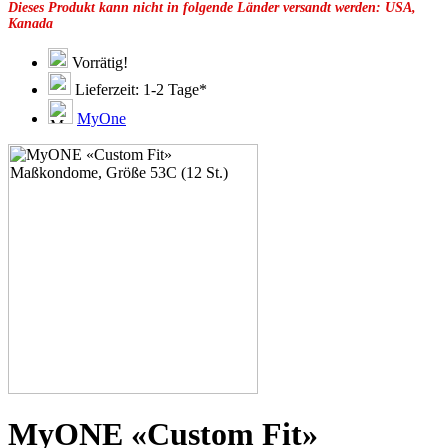
Dieses Produkt kann nicht in folgende Länder versandt werden: USA,
49E
Kanada
49F
49G
51C
Vorrätig!
51D
Lieferzeit: 1-2 Tage*
51E
51F
MyOne
51G
51H
53D
53E
53F
53G
53H
55D
55E
55F
55G
55H
55J
57D
57E
57F
57G
MyONE «Custom Fit»
57H