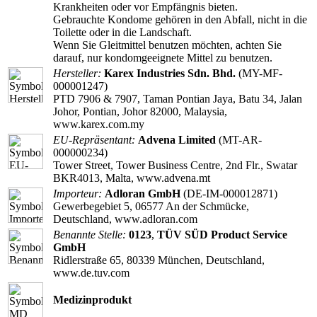
Krankheiten oder vor Empfängnis bieten.
Gebrauchte Kondome gehören in den Abfall, nicht in die
Toilette oder in die Landschaft.
Wenn Sie Gleitmittel benutzen möchten, achten Sie
darauf, nur kondomgeeignete Mittel zu benutzen.
Hersteller:
Karex Industries Sdn. Bhd.
(MY-MF-
000001247)
PTD 7906 & 7907, Taman Pontian Jaya, Batu 34, Jalan
Johor, Pontian, Johor 82000, Malaysia,
www.karex.com.my
EU-Repräsentant:
Advena Limited
(MT-AR-
000000234)
Tower Street, Tower Business Centre, 2nd Flr., Swatar
BKR4013, Malta, www.advena.mt
Importeur:
Adloran GmbH
(DE-IM-000012871)
Gewerbegebiet 5, 06577 An der Schmücke,
Deutschland, www.adloran.com
Benannte Stelle:
0123
,
TÜV SÜD Product Service
GmbH
Ridlerstraße 65, 80339 München, Deutschland,
www.de.tuv.com
Medizinprodukt