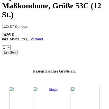
57K
Maßkondome, Größe 53C (12
60E
60F
St.)
60G
60H
60J
1,25 € / Kondom
60K
60L
14,95 €
64E
inkl. MwSt., zzgl.
Versand
64F
64G
64K
Eintüten
64L
64M
69H
69J
Passen Sie Ihre Größe an:
69K
69L
69M