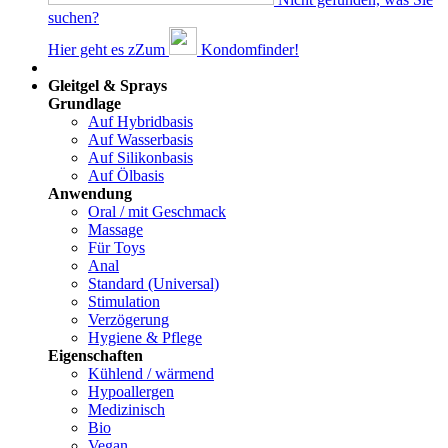
suchen?
Hier geht es z
Z
um
Kondomfinder!
Dams
Gleitgel & Sprays
Grundlage
Auf Hybridbasis
Auf Wasserbasis
Auf Silikonbasis
Auf Ölbasis
Anwendung
Oral / mit Geschmack
Massage
Für Toys
Anal
Standard (Universal)
Stimulation
Verzögerung
Hygiene & Pflege
Eigenschaften
Kühlend / wärmend
Hypoallergen
Medizinisch
Bio
Vegan