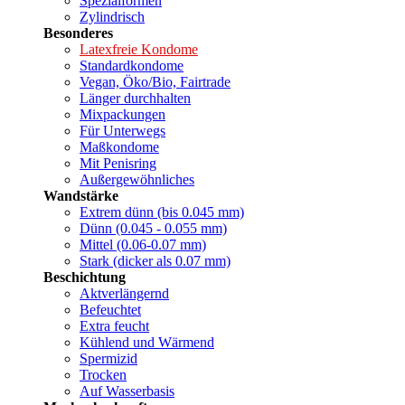
Spezialformen
Zylindrisch
Besonderes
Latexfreie Kondome
Standardkondome
Vegan, Öko/Bio, Fairtrade
Länger durchhalten
Mixpackungen
Für Unterwegs
Maßkondome
Mit Penisring
Außergewöhnliches
Wandstärke
Extrem dünn (bis 0.045 mm)
Dünn (0.045 - 0.055 mm)
Mittel (0.06-0.07 mm)
Stark (dicker als 0.07 mm)
Beschichtung
Aktverlängernd
Befeuchtet
Extra feucht
Kühlend und Wärmend
Spermizid
Trocken
Auf Wasserbasis