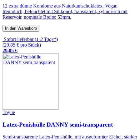
12 extra dünne Kondome aus Naturkautschuklatex. Vegan
freundlich, befeuchtet mit Silikonöl, transparent, zylindrisch mit
Reservoir, nominale Breite: 53mm.
In den Warenkorb
Sofort lieferbar (
1-2 Tage*
)
(29,85 € pro Stück)
29
,
85
€
Toylie
Latex-Penishülle DANNY semi-transparent
Semi-transparente Latex-Penishülle, mit ausgeformter Eichel, starker