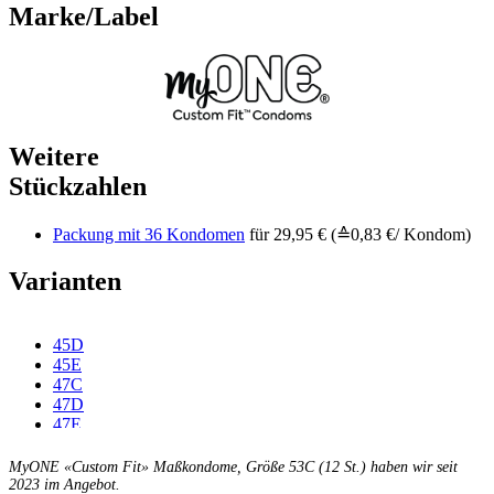
Marke/Label
Weitere
Stückzahlen
Packung mit 36 Kondomen
für 29,95 € (≙0,83 €/ Kondom)
Varianten
45D
45E
47C
47D
47E
47F
49C
MyONE «Custom Fit» Maßkondome, Größe 53C (12 St.) haben wir seit
49D
2023 im Angebot.