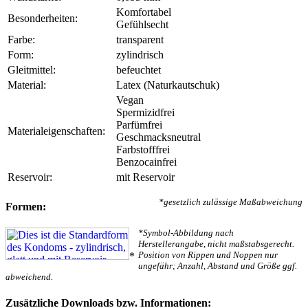
Komfortabel
Besonderheiten:
Gefühlsecht
Farbe:
transparent
Form:
zylindrisch
Gleitmittel:
befeuchtet
Material:
Latex (Naturkautschuk)
Vegan
Spermizidfrei
Parfümfrei
Materialeigenschaften:
Geschmacksneutral
Farbstofffrei
Benzocainfrei
Reservoir:
mit Reservoir
*gesetzlich zulässige Maßabweichung
Formen:
*Symbol-Abbildung nach
Herstellerangabe, nicht maßstabsgerecht.
Position von Rippen und Noppen nur
*
ungefähr; Anzahl, Abstand und Größe ggf.
abweichend.
Zusätzliche Downloads bzw. Informationen: