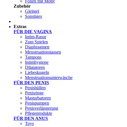
Folien mit Motiv
Zubehör
Gleitgel
Sonstiges
Test Sets
Extras
FÜR DIE VAGINA
Intim-Rasur
Zum Spielen
Diaphragmen
Menstruationstassen
Tampons
Intimhygiene
Dilatatoren
Liebeskugeln
Menstruationsunterwäsche
FÜR DEN PENIS
Penishüllen
Penisringe
Masturbatoren
Penispumpen
Penisverlängerung
Pflegeprodukte
FÜR DEN ANUS
Toys