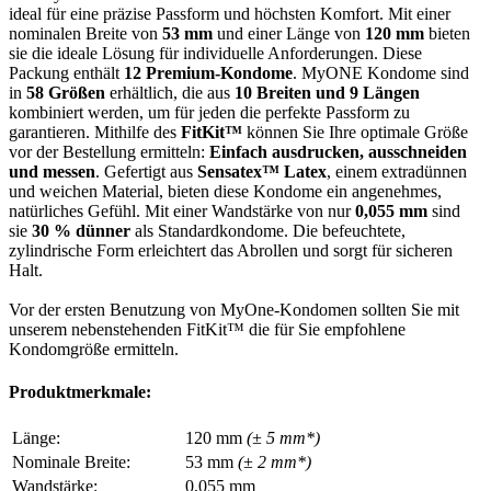
ideal für eine präzise Passform und höchsten Komfort. Mit einer
nominalen Breite von
53 mm
und einer Länge von
120 mm
bieten
sie die ideale Lösung für individuelle Anforderungen. Diese
Packung enthält
12 Premium-Kondome
. MyONE Kondome sind
in
58 Größen
erhältlich, die aus
10 Breiten und 9 Längen
kombiniert werden, um für jeden die perfekte Passform zu
garantieren. Mithilfe des
FitKit™
können Sie Ihre optimale Größe
vor der Bestellung ermitteln:
Einfach ausdrucken, ausschneiden
und messen
. Gefertigt aus
Sensatex™ Latex
, einem extradünnen
und weichen Material, bieten diese Kondome ein angenehmes,
natürliches Gefühl. Mit einer Wandstärke von nur
0,055 mm
sind
sie
30 % dünner
als Standardkondome. Die befeuchtete,
zylindrische Form erleichtert das Abrollen und sorgt für sicheren
Halt.
Vor der ersten Benutzung von MyOne-Kondomen sollten Sie mit
unserem nebenstehenden FitKit™ die für Sie empfohlene
Kondomgröße ermitteln.
Produktmerkmale:
Länge:
120 mm
(± 5 mm*)
Nominale Breite:
53 mm
(± 2 mm*)
Wandstärke:
0,055 mm