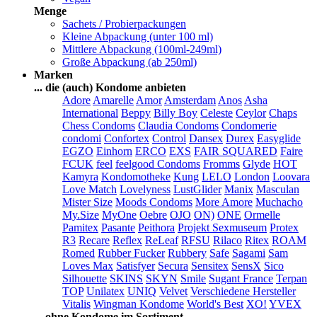
Menge
Sachets / Probierpackungen
Kleine Abpackung (unter 100 ml)
Mittlere Abpackung (100ml-249ml)
Große Abpackung (ab 250ml)
Marken
... die (auch) Kondome anbieten
Adore
Amarelle
Amor
Amsterdam
Anos
Asha
International
Beppy
Billy Boy
Celeste
Ceylor
Chaps
Chess Condoms
Claudia Condoms
Condomerie
condomi
Confortex
Control
Dansex
Durex
Easyglide
EGZO
Einhorn
ERCO
EXS
FAIR SQUARED
Faire
FCUK
feel
feelgood Condoms
Fromms
Glyde
HOT
Kamyra
Kondomotheke
Kung
LELO
London
Loovara
Love Match
Lovelyness
LustGlider
Manix
Masculan
Mister Size
Moods Condoms
More Amore
Muchacho
My.Size
MyOne
Oebre
OJO
ON)
ONE
Ormelle
Pamitex
Pasante
Peithora
Projekt Sexmuseum
Protex
R3
Recare
Reflex
ReLeaf
RFSU
Rilaco
Ritex
ROAM
Romed
Rubber Fucker
Rubbery
Safe
Sagami
Sam
Loves Max
Satisfyer
Secura
Sensitex
SensX
Sico
Silhouette
SKINS
SKYN
Smile
Sugant France
Terpan
TOP
Unilatex
UNIQ
Velvet
Verschiedene Hersteller
Vitalis
Wingman Kondome
World's Best
XO!
YVEX
... ohne Kondome im Sortiment