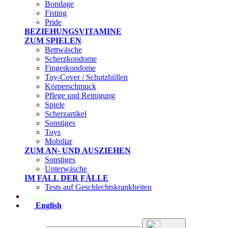
Bondage
Fisting
Pride
BEZIEHUNGSVITAMINE
ZUM SPIELEN
Bettwäsche
Scherzkondome
Fingerkondome
Toy-Cover / Schutzhüllen
Körperschmuck
Pflege und Reinigung
Spiele
Scherzartikel
Sonstiges
Toys
Mobiliar
ZUM AN- UND AUSZIEHEN
Sonstiges
Unterwäsche
IM FALL DER FÄLLE
Tests auf Geschlechtskrankheiten
Angebote
English