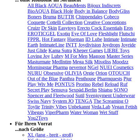
All Black
AQUA
BeauMents
Bijoux Indiscrets
BioAQUA
Black Hole
Body in Balance
BodyGliss
Boners
Bruma
BUTTR
Chippendales
Cobeco
Coquette
Cottelli Collection
Creative Conceptions
Cruizr
Dr Skin
Easytoys
Erecto Cock Essentials
Eros
EROTICGEL
Exotiq
Eye Of Love
Fleshlight
Flutschi
FPPR.
Hot Fantasy
Hueman
ID Lube
Intimate
Intimate
Earth
IntimateLine
INTT
Joydivision
Joydrops
Joyride
Just Glide
Kama Sutra
Kheper Games
LIEBE Toys
Loving Joy
Lubry
M For Men
Magoon
Master Series
Masturmate
MedIntim
Mega Silk
Mixgliss
Moodzz
Morningstar Pharma
nevernot
NGel
NUEI Cosmetics
NURU
Obsessive
OLIVIA
Orgie
Orion
OTOUCH
Out of the Blue
Panthra
Penthouse
Pharmquests
Pjur
Play Wiv Me
PONTUS
Prorino
Rebel
Reload
Ruf
Secret Play
Sensuva
Sexpäd.Berlin
Shiatsu
SONO
Spencer and Fleetwood
Sutil
Svenjoyment Underwear
Swiss Navy
System JO
TENGA
The Screaming O
Toylie
Trinity Vibes
Unbekannt
Veda.Lab
Vegan Fetish
Vibeggs
ViperPharm
Water Woman
Wet Stuff
You2Toys
Für Ihren Vorrat
...nach Größe
XL (lang - breit - groß)