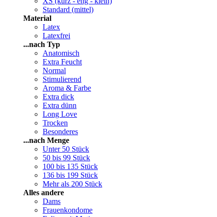
XS (kurz - eng - klein)
Standard (mittel)
Material
Latex
Latexfrei
...nach Typ
Anatomisch
Extra Feucht
Normal
Stimulierend
Aroma & Farbe
Extra dick
Extra dünn
Long Love
Trocken
Besonderes
...nach Menge
Unter 50 Stück
50 bis 99 Stück
100 bis 135 Stück
136 bis 199 Stück
Mehr als 200 Stück
Alles andere
Dams
Frauenkondome