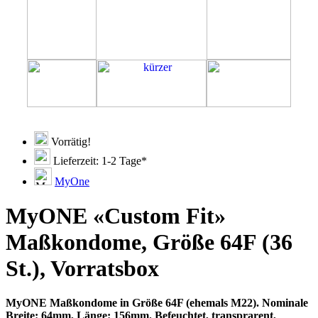
Vorrätig!
Lieferzeit: 1-2 Tage*
MyOne
MyONE «Custom Fit»
Maßkondome, Größe 64F (36
St.), Vorratsbox
MyONE Maßkondome in Größe 64F (ehemals M22). Nominale
Breite: 64mm, Länge: 156mm. Befeuchtet, transprarent,