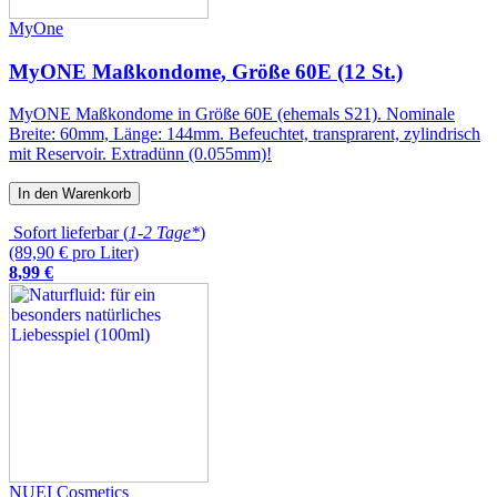
MyOne
MyONE Maßkondome, Größe 60E (12 St.)
MyONE Maßkondome in Größe 60E (ehemals S21). Nominale
Breite: 60mm, Länge: 144mm. Befeuchtet, transprarent, zylindrisch
mit Reservoir. Extradünn (0.055mm)!
In den Warenkorb
Sofort lieferbar (
1-2 Tage*
)
(89,90 € pro Liter)
8
,
99
€
NUEI Cosmetics