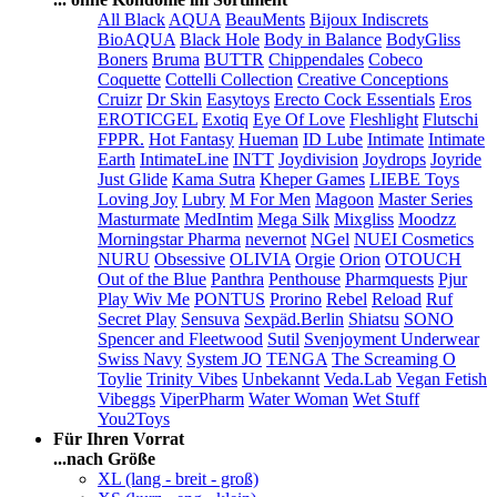
All Black
AQUA
BeauMents
Bijoux Indiscrets
BioAQUA
Black Hole
Body in Balance
BodyGliss
Boners
Bruma
BUTTR
Chippendales
Cobeco
Coquette
Cottelli Collection
Creative Conceptions
Cruizr
Dr Skin
Easytoys
Erecto Cock Essentials
Eros
EROTICGEL
Exotiq
Eye Of Love
Fleshlight
Flutschi
FPPR.
Hot Fantasy
Hueman
ID Lube
Intimate
Intimate
Earth
IntimateLine
INTT
Joydivision
Joydrops
Joyride
Just Glide
Kama Sutra
Kheper Games
LIEBE Toys
Loving Joy
Lubry
M For Men
Magoon
Master Series
Masturmate
MedIntim
Mega Silk
Mixgliss
Moodzz
Morningstar Pharma
nevernot
NGel
NUEI Cosmetics
NURU
Obsessive
OLIVIA
Orgie
Orion
OTOUCH
Out of the Blue
Panthra
Penthouse
Pharmquests
Pjur
Play Wiv Me
PONTUS
Prorino
Rebel
Reload
Ruf
Secret Play
Sensuva
Sexpäd.Berlin
Shiatsu
SONO
Spencer and Fleetwood
Sutil
Svenjoyment Underwear
Swiss Navy
System JO
TENGA
The Screaming O
Toylie
Trinity Vibes
Unbekannt
Veda.Lab
Vegan Fetish
Vibeggs
ViperPharm
Water Woman
Wet Stuff
You2Toys
Für Ihren Vorrat
...nach Größe
XL (lang - breit - groß)