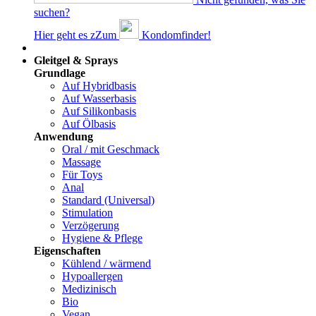
suchen?
Hier geht es z
Z
um
Kondomfinder!
Dams
Gleitgel & Sprays
Grundlage
Auf Hybridbasis
Auf Wasserbasis
Auf Silikonbasis
Auf Ölbasis
Anwendung
Oral / mit Geschmack
Massage
Für Toys
Anal
Standard (Universal)
Stimulation
Verzögerung
Hygiene & Pflege
Eigenschaften
Kühlend / wärmend
Hypoallergen
Medizinisch
Bio
Vegan