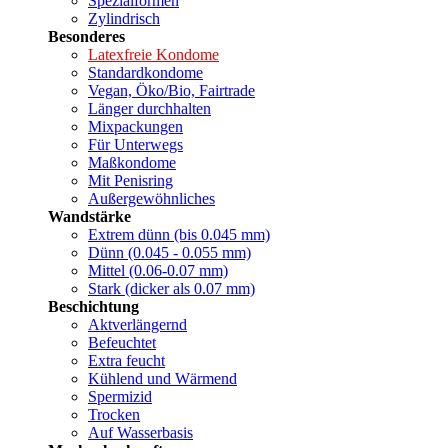
Spezialformen
Zylindrisch
Besonderes
Latexfreie Kondome
Standardkondome
Vegan, Öko/Bio, Fairtrade
Länger durchhalten
Mixpackungen
Für Unterwegs
Maßkondome
Mit Penisring
Außergewöhnliches
Wandstärke
Extrem dünn (bis 0.045 mm)
Dünn (0.045 - 0.055 mm)
Mittel (0.06-0.07 mm)
Stark (dicker als 0.07 mm)
Beschichtung
Aktverlängernd
Befeuchtet
Extra feucht
Kühlend und Wärmend
Spermizid
Trocken
Auf Wasserbasis