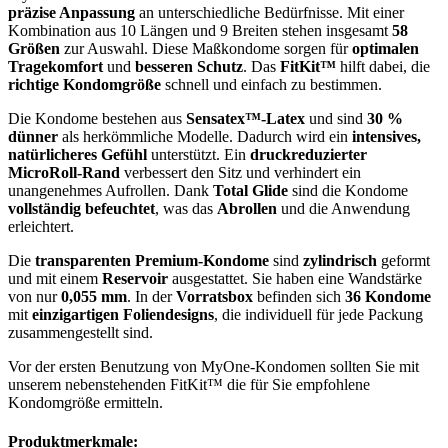
präzise Anpassung
an unterschiedliche Bedürfnisse. Mit einer
Kombination aus 10 Längen und 9 Breiten stehen insgesamt
58
Größen
zur Auswahl. Diese Maßkondome sorgen für
optimalen
Tragekomfort
und
besseren Schutz
. Das
FitKit™
hilft dabei, die
richtige Kondomgröße
schnell und einfach zu bestimmen.
Die Kondome bestehen aus
Sensatex™-Latex
und sind
30 %
dünner
als herkömmliche Modelle. Dadurch wird ein
intensives,
natürlicheres Gefühl
unterstützt. Ein
druckreduzierter
MicroRoll-Rand
verbessert den Sitz und verhindert ein
unangenehmes Aufrollen. Dank
Total Glide
sind die Kondome
vollständig befeuchtet
, was das
Abrollen
und die Anwendung
erleichtert.
Die
transparenten Premium-Kondome
sind
zylindrisch
geformt
und mit einem
Reservoir
ausgestattet. Sie haben eine Wandstärke
von nur
0,055 mm
. In der
Vorratsbox
befinden sich
36 Kondome
mit
einzigartigen Foliendesigns
, die individuell für jede Packung
zusammengestellt sind.
Vor der ersten Benutzung von MyOne-Kondomen sollten Sie mit
unserem nebenstehenden FitKit™ die für Sie empfohlene
Kondomgröße ermitteln.
Produktmerkmale: