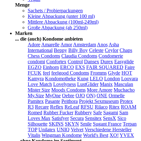
Menge
Sachets / Probierpackungen
Kleine Abpackung (unter 100 ml)
Mittlere Abpackung (100ml-249ml)
Große Abpackung (ab 250ml)
Marken
... die (auch) Kondome anbieten
Adore
Amarelle
Amor
Amsterdam
Anos
Asha
International
Beppy
Billy Boy
Celeste
Ceylor
Chaps
Chess Condoms
Claudia Condoms
Condomerie
condomi
Confortex
Control
Dansex
Durex
Easyglide
EGZO
Einhorn
ERCO
EXS
FAIR SQUARED
Faire
FCUK
feel
feelgood Condoms
Fromms
Glyde
HOT
Kamyra
Kondomotheke
Kung
LELO
London
Loovara
Love Match
Lovelyness
LustGlider
Manix
Masculan
Mister Size
Moods Condoms
More Amore
Muchacho
My.Size
MyOne
Oebre
OJO
ON)
ONE
Ormelle
Pamitex
Pasante
Peithora
Projekt Sexmuseum
Protex
R3
Recare
Reflex
ReLeaf
RFSU
Rilaco
Ritex
ROAM
Romed
Rubber Fucker
Rubbery
Safe
Sagami
Sam
Loves Max
Satisfyer
Secura
Sensitex
SensX
Sico
Silhouette
SKINS
SKYN
Smile
Sugant France
Terpan
TOP
Unilatex
UNIQ
Velvet
Verschiedene Hersteller
Vitalis
Wingman Kondome
World's Best
XO!
YVEX
... ohne Kondome im Sortiment