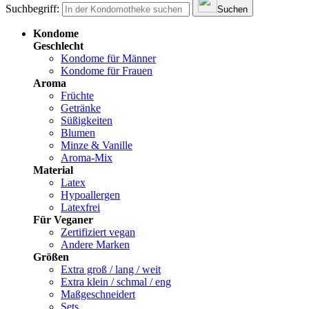
Suchbegriff:
Suchen
Kondome
Geschlecht
Kondome für Männer
Kondome für Frauen
Aroma
Früchte
Getränke
Süßigkeiten
Blumen
Minze & Vanille
Aroma-Mix
Material
Latex
Hypoallergen
Latexfrei
Für Veganer
Zertifiziert vegan
Andere Marken
Größen
Extra groß / lang / weit
Extra klein / schmal / eng
Maßgeschneidert
Sets