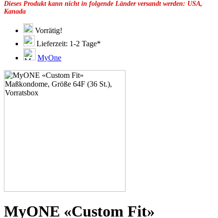
Dieses Produkt kann nicht in folgende Länder versandt werden: USA,
49F
Kanada
49G
51C
51D
Vorrätig!
51E
Lieferzeit: 1-2 Tage*
51F
51G
MyOne
51H
53C
53D
53E
53F
53G
53H
55D
55E
55F
55G
55H
55J
57D
57E
57F
57G
MyONE «Custom Fit»
57H