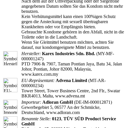
Nach dem auf der Umverpackung oder der Siegelfolie
angegebenen Datum sollten Sie das Kondom nicht mehr
benutzen.
Kein Verhütungsmittel kann einen 100%igen Schutz
gegen die Ansteckung mit sexuell übertragbaren
Krankheiten oder vor Empfängnis bieten.
Gebrauchte Kondome gehören in den Abfall, nicht in die
Toilette oder in die Landschaft.
Wenn Sie Gleitmittel benutzen möchten, achten Sie
darauf, nur kondomgeeignete Mittel zu benutzen.
Hersteller:
Karex Industries Sdn. Bhd.
(MY-MF-
000001247)
PTD 7906 & 7907, Taman Pontian Jaya, Batu 34, Jalan
Johor, Pontian, Johor 82000, Malaysia,
www.karex.com.my
EU-Repräsentant:
Advena Limited
(MT-AR-
000000234)
Tower Street, Tower Business Centre, 2nd Flr., Swatar
BKR4013, Malta, www.advena.mt
Importeur:
Adloran GmbH
(DE-IM-000012871)
Gewerbegebiet 5, 06577 An der Schmücke,
Deutschland, www.adloran.com
Benannte Stelle:
0123
,
TÜV SÜD Product Service
GmbH