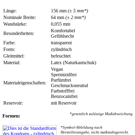
Länge:
156 mm
(± 5 mm*)
Nominale Breite:
64 mm
(± 2 mm*)
Wandstärke:
0,055 mm
Komfortabel
Besonderheiten:
Gefühlsecht
Farbe:
transparent
Form:
zylindrisch
Gleitmittel:
befeuchtet
Material:
Latex (Naturkautschuk)
Vegan
Spermizidfrei
Parfümfrei
Materialeigenschaften:
Geschmacksneutral
Farbstofffrei
Benzocainfrei
Reservoir:
mit Reservoir
*gesetzlich zulässige Maßabweichung
Formen:
*Symbol-Abbildung nach
Herstellerangabe, nicht maßstabsgerecht.