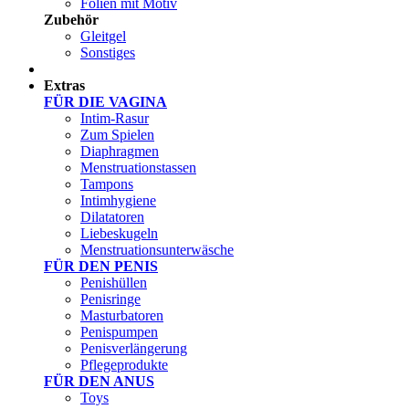
Folien mit Motiv
Zubehör
Gleitgel
Sonstiges
Test Sets
Extras
FÜR DIE VAGINA
Intim-Rasur
Zum Spielen
Diaphragmen
Menstruationstassen
Tampons
Intimhygiene
Dilatatoren
Liebeskugeln
Menstruationsunterwäsche
FÜR DEN PENIS
Penishüllen
Penisringe
Masturbatoren
Penispumpen
Penisverlängerung
Pflegeprodukte
FÜR DEN ANUS
Toys