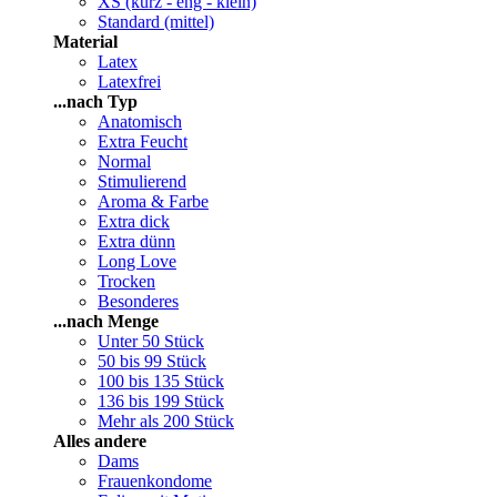
XS (kurz - eng - klein)
Standard (mittel)
Material
Latex
Latexfrei
...nach Typ
Anatomisch
Extra Feucht
Normal
Stimulierend
Aroma & Farbe
Extra dick
Extra dünn
Long Love
Trocken
Besonderes
...nach Menge
Unter 50 Stück
50 bis 99 Stück
100 bis 135 Stück
136 bis 199 Stück
Mehr als 200 Stück
Alles andere
Dams
Frauenkondome