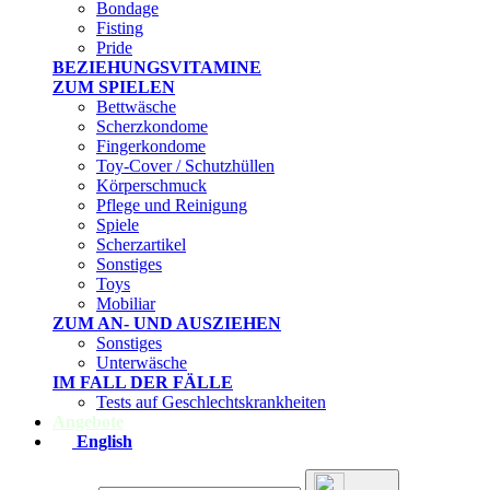
Bondage
Fisting
Pride
BEZIEHUNGSVITAMINE
ZUM SPIELEN
Bettwäsche
Scherzkondome
Fingerkondome
Toy-Cover / Schutzhüllen
Körperschmuck
Pflege und Reinigung
Spiele
Scherzartikel
Sonstiges
Toys
Mobiliar
ZUM AN- UND AUSZIEHEN
Sonstiges
Unterwäsche
IM FALL DER FÄLLE
Tests auf Geschlechtskrankheiten
Angebote
English