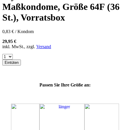
57K
Maßkondome, Größe 64F (36
60E
60F
St.), Vorratsbox
60G
60H
60J
0,83 € / Kondom
60K
60L
29,95 €
64E
inkl. MwSt., zzgl.
Versand
64G
64K
64L
Eintüten
64M
69G
69H
69J
Passen Sie Ihre Größe an:
69K
69L
69M