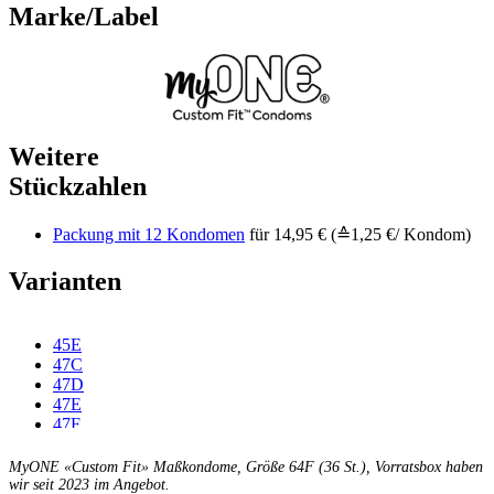
Marke/Label
Weitere
Stückzahlen
Packung mit 12 Kondomen
für 14,95 € (≙1,25 €/ Kondom)
Varianten
45E
47C
47D
47E
47F
49C
49D
MyONE «Custom Fit» Maßkondome, Größe 64F (36 St.), Vorratsbox haben
49E
wir seit 2023 im Angebot.