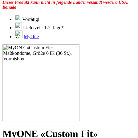
Dieses Produkt kann nicht in folgende Länder versandt werden: USA,
49F
Kanada
49G
51C
51D
Vorrätig!
51E
Lieferzeit: 1-2 Tage*
51F
51G
MyOne
51H
53C
53D
53E
53F
53G
53H
55D
55E
55F
55G
55H
55J
57D
57E
57F
57G
MyONE «Custom Fit»
57H