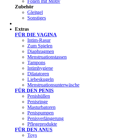
Folien mit Motiv
Zubehör
Gleitgel
Sonstiges
Test Sets
Extras
FÜR DIE VAGINA
Intim-Rasur
Zum Spielen
Diaphragmen
Menstruationstassen
Tampons
Intimhygiene
Dilatatoren
Liebeskugeln
Menstruationsunterwäsche
FÜR DEN PENIS
Penishüllen
Penisringe
Masturbatoren
Penispumpen
Penisverlängerung
Pflegeprodukte
FÜR DEN ANUS
Toys