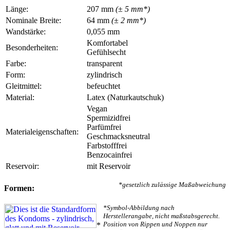
Länge:
207 mm
(± 5 mm*)
Nominale Breite:
64 mm
(± 2 mm*)
Wandstärke:
0,055 mm
Komfortabel
Besonderheiten:
Gefühlsecht
Farbe:
transparent
Form:
zylindrisch
Gleitmittel:
befeuchtet
Material:
Latex (Naturkautschuk)
Vegan
Spermizidfrei
Parfümfrei
Materialeigenschaften:
Geschmacksneutral
Farbstofffrei
Benzocainfrei
Reservoir:
mit Reservoir
*gesetzlich zulässige Maßabweichung
Formen:
*Symbol-Abbildung nach
Herstellerangabe, nicht maßstabsgerecht.
Position von Rippen und Noppen nur
*