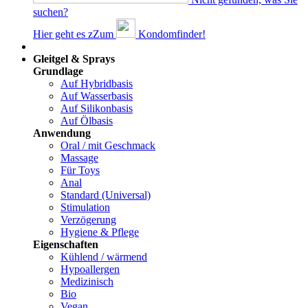
suchen?
Hier geht es z
Z
um
Kondomfinder!
Dams
Gleitgel & Sprays
Grundlage
Auf Hybridbasis
Auf Wasserbasis
Auf Silikonbasis
Auf Ölbasis
Anwendung
Oral / mit Geschmack
Massage
Für Toys
Anal
Standard (Universal)
Stimulation
Verzögerung
Hygiene & Pflege
Eigenschaften
Kühlend / wärmend
Hypoallergen
Medizinisch
Bio
Vegan