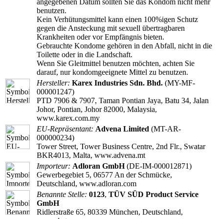
angegebenen Datum sollten Sie das Kondom nicht mehr
benutzen.
Kein Verhütungsmittel kann einen 100%igen Schutz
gegen die Ansteckung mit sexuell übertragbaren
Krankheiten oder vor Empfängnis bieten.
Gebrauchte Kondome gehören in den Abfall, nicht in die
Toilette oder in die Landschaft.
Wenn Sie Gleitmittel benutzen möchten, achten Sie
darauf, nur kondomgeeignete Mittel zu benutzen.
Hersteller:
Karex Industries Sdn. Bhd.
(MY-MF-
000001247)
PTD 7906 & 7907, Taman Pontian Jaya, Batu 34, Jalan
Johor, Pontian, Johor 82000, Malaysia,
www.karex.com.my
EU-Repräsentant:
Advena Limited
(MT-AR-
000000234)
Tower Street, Tower Business Centre, 2nd Flr., Swatar
BKR4013, Malta, www.advena.mt
Importeur:
Adloran GmbH
(DE-IM-000012871)
Gewerbegebiet 5, 06577 An der Schmücke,
Deutschland, www.adloran.com
Benannte Stelle:
0123
,
TÜV SÜD Product Service
GmbH
Ridlerstraße 65, 80339 München, Deutschland,