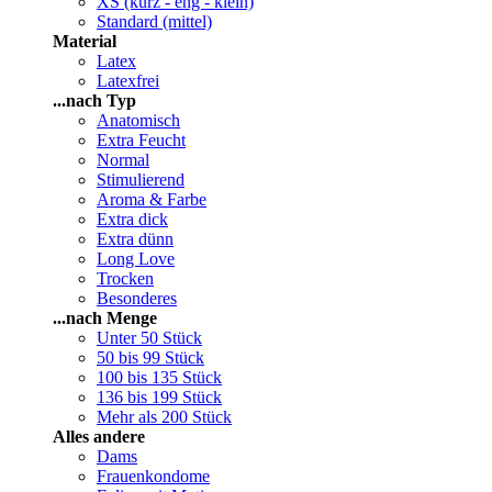
XS (kurz - eng - klein)
Standard (mittel)
Material
Latex
Latexfrei
...nach Typ
Anatomisch
Extra Feucht
Normal
Stimulierend
Aroma & Farbe
Extra dick
Extra dünn
Long Love
Trocken
Besonderes
...nach Menge
Unter 50 Stück
50 bis 99 Stück
100 bis 135 Stück
136 bis 199 Stück
Mehr als 200 Stück
Alles andere
Dams
Frauenkondome