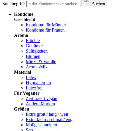
Suchbegriff:
Suchen
Kondome
Geschlecht
Kondome für Männer
Kondome für Frauen
Aroma
Früchte
Getränke
Süßigkeiten
Blumen
Minze & Vanille
Aroma-Mix
Material
Latex
Hypoallergen
Latexfrei
Für Veganer
Zertifiziert vegan
Andere Marken
Größen
Extra groß / lang / weit
Extra klein / schmal / eng
Maßgeschneidert
Sets