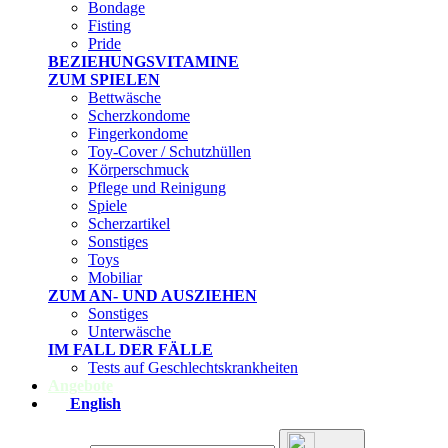
Bondage
Fisting
Pride
BEZIEHUNGSVITAMINE
ZUM SPIELEN
Bettwäsche
Scherzkondome
Fingerkondome
Toy-Cover / Schutzhüllen
Körperschmuck
Pflege und Reinigung
Spiele
Scherzartikel
Sonstiges
Toys
Mobiliar
ZUM AN- UND AUSZIEHEN
Sonstiges
Unterwäsche
IM FALL DER FÄLLE
Tests auf Geschlechtskrankheiten
Angebote
English