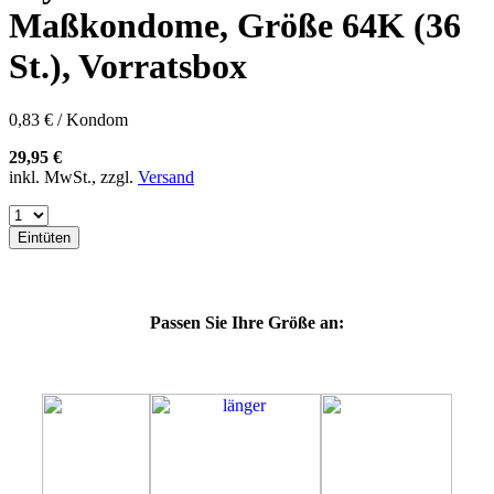
57K
Maßkondome, Größe 64K (36
60E
60F
St.), Vorratsbox
60G
60H
60J
0,83 € / Kondom
60K
60L
29,95 €
64E
inkl. MwSt., zzgl.
Versand
64F
64G
64L
Eintüten
64M
69G
69H
69J
Passen Sie Ihre Größe an:
69K
69L
69M