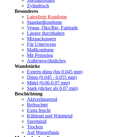
Spezialformen
Zylindrisch
Besonderes
Latexfreie Kondome
Standardkondome
Vegan, Öko/Bio, Fairtrade
Länger durchhalten
Mixpackungen
Für Unterwegs
Maßkondome
Mit Penisring
Außergewöhnliches
Wandstärke
Extrem dünn (bis 0.045 mm)
Dünn (0.045 - 0.055 mm)
Mittel (0.06-0.07 mm)
Stark (dicker als 0.07 mm)
Beschichtung
Aktverlängernd
Befeuchtet
Extra feucht
Kühlend und Wärmend
Spermizid
Trocken
Auf Wasserbasis