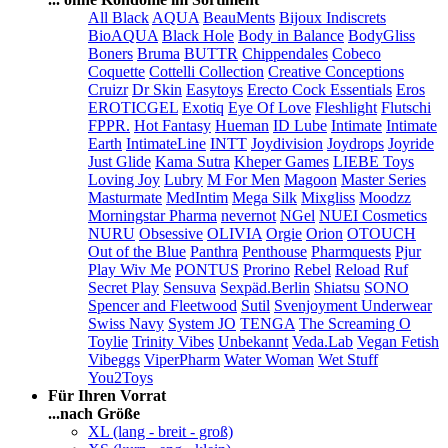
All Black
AQUA
BeauMents
Bijoux Indiscrets
BioAQUA
Black Hole
Body in Balance
BodyGliss
Boners
Bruma
BUTTR
Chippendales
Cobeco
Coquette
Cottelli Collection
Creative Conceptions
Cruizr
Dr Skin
Easytoys
Erecto Cock Essentials
Eros
EROTICGEL
Exotiq
Eye Of Love
Fleshlight
Flutschi
FPPR.
Hot Fantasy
Hueman
ID Lube
Intimate
Intimate
Earth
IntimateLine
INTT
Joydivision
Joydrops
Joyride
Just Glide
Kama Sutra
Kheper Games
LIEBE Toys
Loving Joy
Lubry
M For Men
Magoon
Master Series
Masturmate
MedIntim
Mega Silk
Mixgliss
Moodzz
Morningstar Pharma
nevernot
NGel
NUEI Cosmetics
NURU
Obsessive
OLIVIA
Orgie
Orion
OTOUCH
Out of the Blue
Panthra
Penthouse
Pharmquests
Pjur
Play Wiv Me
PONTUS
Prorino
Rebel
Reload
Ruf
Secret Play
Sensuva
Sexpäd.Berlin
Shiatsu
SONO
Spencer and Fleetwood
Sutil
Svenjoyment Underwear
Swiss Navy
System JO
TENGA
The Screaming O
Toylie
Trinity Vibes
Unbekannt
Veda.Lab
Vegan Fetish
Vibeggs
ViperPharm
Water Woman
Wet Stuff
You2Toys
Für Ihren Vorrat
...nach Größe
XL (lang - breit - groß)