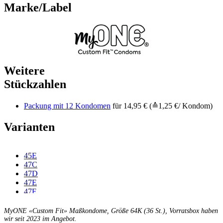
Marke/Label
Weitere
Stückzahlen
Packung mit 12 Kondomen
für 14,95 € (≙1,25 €/ Kondom)
Varianten
45E
47C
47D
47E
47F
49C
49D
MyONE «Custom Fit» Maßkondome, Größe 64K (36 St.), Vorratsbox haben
49E
wir seit 2023 im Angebot.