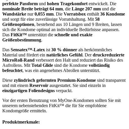
perfekte Passform
und
hohen Tragekomfort
entwickelt. Die
nominale Breite beträgt 64 mm
, die
Länge 207 mm
und die
Wandstärke
nur
0,055 mm
. Die
Vorratsbox
enthält
36 Kondome
und sorgt für eine zuverlässige Vorratshaltung. Mit
58
Größenoptionen
, bestehend aus 10 Längen und 9 Breiten, lassen
sich die Kondome optimal an individuelle Bedürfnisse anpassen.
Das
FitKit™
unterstützt die
schnelle und exakte
Größenbestimmung
.
Das
Sensatex™-Latex
ist
30 % dünner
als herkömmliches
Material und fördert ein
natürliches Gefühl
. Der
druckreduzierte
MicroRoll-Rand
verbessert den Halt und reduziert das Risiko des
Aufrollens. Mit
Total Glide
sind die Kondome
vollständig
befeuchtet
, was ein angenehmes Abrollen unterstützt.
Diese
zylindrisch geformten Premium-Kondome
sind transparent
und mit einem
Reservoir
ausgestattet. Sie sind einzeln in
einzigartigen Foliendesigns
verpackt.
Vor der ersten Benutzung von MyOne-Kondomen sollten Sie mit
unserem nebenstehenden FitKit™ die für Sie empfohlene
Kondomgröße ermitteln.
Produktmerkmale: