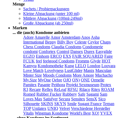
Menge
Sachets / Probierpackungen
Kleine Abpackung (unter 100 ml)
Mittlere Abpackung (100ml-249ml)
Große Abpackung (ab 250ml)
Marken
... die (auch) Kondome anbieten
Adore
Amarelle
Amor
Amsterdam
Anos
Asha
International
Beppy
Billy Boy
Celeste
Ceylor
Chaps
Chess Condoms
Claudia Condoms
Condomerie
condomi
Confortex
Control
Dansex
Durex
Easyglide
EGZO
Einhorn
ERCO
EXS
FAIR SQUARED
Faire
FCUK
feel
feelgood Condoms
Fromms
Glyde
HOT
Kamyra
Kondomotheke
Kung
LELO
London
Loovara
Love Match
Lovelyness
LustGlider
Manix
Masculan
Mister Size
Moods Condoms
More Amore
Muchacho
My.Size
MyOne
Oebre
OJO
ON)
ONE
Ormelle
Pamitex
Pasante
Peithora
Projekt Sexmuseum
Protex
R3
Recare
Reflex
ReLeaf
RFSU
Rilaco
Ritex
ROAM
Romed
Rubber Fucker
Rubbery
Safe
Sagami
Sam
Loves Max
Satisfyer
Secura
Sensitex
SensX
Sico
Silhouette
SKINS
SKYN
Smile
Sugant France
Terpan
TOP
Unilatex
UNIQ
Velvet
Verschiedene Hersteller
Vitalis
Wingman Kondome
World's Best
XO!
YVEX
... ohne Kondome im Sortiment