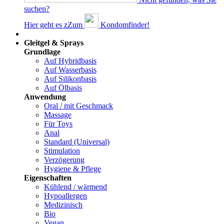
suchen?
Hier geht es z
Z
um
Kondomfinder!
Dams
Gleitgel & Sprays
Grundlage
Auf Hybridbasis
Auf Wasserbasis
Auf Silikonbasis
Auf Ölbasis
Anwendung
Oral / mit Geschmack
Massage
Für Toys
Anal
Standard (Universal)
Stimulation
Verzögerung
Hygiene & Pflege
Eigenschaften
Kühlend / wärmend
Hypoallergen
Medizinisch
Bio
Vegan