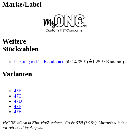
Marke/Label
Weitere
Stückzahlen
Packung mit 12 Kondomen
für 14,95 € (≙1,25 €/ Kondom)
Varianten
45E
47C
47D
47E
47F
49C
49D
MyONE «Custom Fit» Maßkondome, Größe 57H (36 St.), Vorratsbox haben
49E
wir seit 2023 im Angebot.