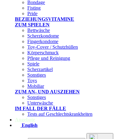
Bondage
Fisting
Pride
BEZIEHUNGSVITAMINE
ZUM SPIELEN
Bettwäsche
Scherzkondome
Fingerkondome
Toy-Cover / Schutzhüllen
Körperschmuck
Pflege und Reinigung
Spiele
Scherzartikel
Sonstiges
Toys
Mobiliar
ZUM AN- UND AUSZIEHEN
Sonstiges
Unterwäsche
IM FALL DER FÄLLE
Tests auf Geschlechtskrankheiten
Angebote
English