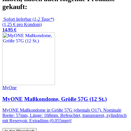
gekauft:
Sofort lieferbar (
1-2 Tage*
)
(1,25 € pro Kondom)
14
,
95
€
MyOne
MyONE Maßkondome, Größe 57G (12 St.)
MyONE Maßkondome in Größe 57G (ehemals O17). Nominale
Breite: 57mm, Länge: 168mm. Befeuchtet, transprarent, zylindrisch
mit Reservoir. Extradünn (0.055mm)!