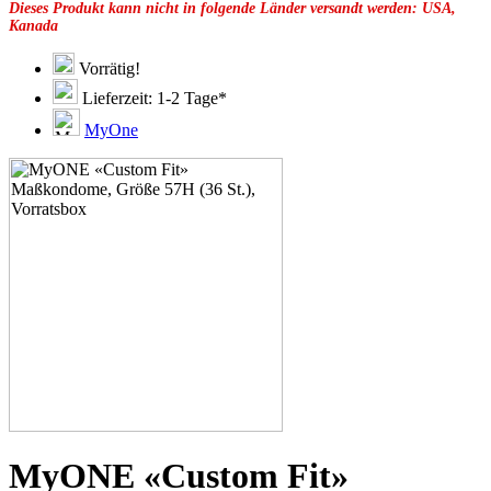
Dieses Produkt kann nicht in folgende Länder versandt werden: USA,
49F
Kanada
49G
51C
51D
Vorrätig!
51E
Lieferzeit: 1-2 Tage*
51F
51G
MyOne
51H
53C
53D
53E
53F
53G
53H
55D
55E
55F
55G
55H
55J
57D
57E
57F
57G
MyONE «Custom Fit»
57K