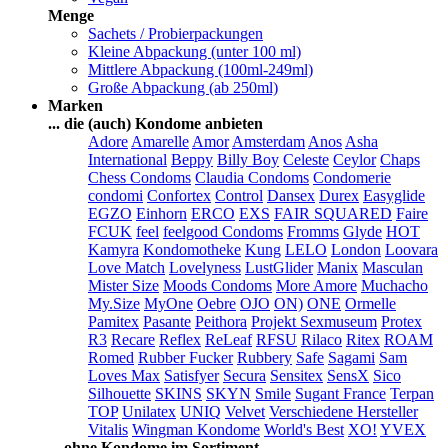
Menge
Sachets / Probierpackungen
Kleine Abpackung (unter 100 ml)
Mittlere Abpackung (100ml-249ml)
Große Abpackung (ab 250ml)
Marken
... die (auch) Kondome anbieten
Adore
Amarelle
Amor
Amsterdam
Anos
Asha
International
Beppy
Billy Boy
Celeste
Ceylor
Chaps
Chess Condoms
Claudia Condoms
Condomerie
condomi
Confortex
Control
Dansex
Durex
Easyglide
EGZO
Einhorn
ERCO
EXS
FAIR SQUARED
Faire
FCUK
feel
feelgood Condoms
Fromms
Glyde
HOT
Kamyra
Kondomotheke
Kung
LELO
London
Loovara
Love Match
Lovelyness
LustGlider
Manix
Masculan
Mister Size
Moods Condoms
More Amore
Muchacho
My.Size
MyOne
Oebre
OJO
ON)
ONE
Ormelle
Pamitex
Pasante
Peithora
Projekt Sexmuseum
Protex
R3
Recare
Reflex
ReLeaf
RFSU
Rilaco
Ritex
ROAM
Romed
Rubber Fucker
Rubbery
Safe
Sagami
Sam
Loves Max
Satisfyer
Secura
Sensitex
SensX
Sico
Silhouette
SKINS
SKYN
Smile
Sugant France
Terpan
TOP
Unilatex
UNIQ
Velvet
Verschiedene Hersteller
Vitalis
Wingman Kondome
World's Best
XO!
YVEX
... ohne Kondome im Sortiment