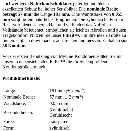
hochwertigem
Naturkautschuklatex
gefertigt und bieten
exzellenten Schutz bei hoher Sensibilität. Die
nominale Breite
beträgt 57 mm
, die Länge
181 mm
. Eine Wandstärke von
0,055
mm
sorgt für ein natürliches Empfinden. Die zylindrische Form mit
Reservoir bietet sicheren Halt und verhindert das Aufrollen.
Vollständig befeuchtet, ermöglichen sie leichtes Abrollen und guten
Tragekomfort. Nutzen Sie unser
FitKit™
, um Ihre ideale Größe zu
finden: einfach downloaden, ausdrucken und messen. Enthalten sind
36 Kondome
.
Vor der ersten Benutzung von MyOne-Kondomen sollten Sie mit
unserem nebenstehenden FitKit™ die für Sie empfohlene
Kondomgröße ermitteln.
Produktmerkmale:
Länge:
181 mm
(± 5 mm*)
Nominale Breite:
57 mm
(± 2 mm*)
Wandstärke:
0,055 mm
Komfortabel
Besonderheiten:
Gefühlsecht
Farbe:
transparent
Form:
zylindrisch