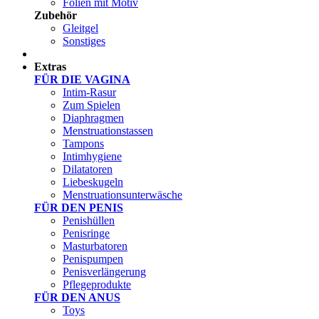
Folien mit Motiv
Zubehör
Gleitgel
Sonstiges
Test Sets
Extras
FÜR DIE VAGINA
Intim-Rasur
Zum Spielen
Diaphragmen
Menstruationstassen
Tampons
Intimhygiene
Dilatatoren
Liebeskugeln
Menstruationsunterwäsche
FÜR DEN PENIS
Penishüllen
Penisringe
Masturbatoren
Penispumpen
Penisverlängerung
Pflegeprodukte
FÜR DEN ANUS
Toys