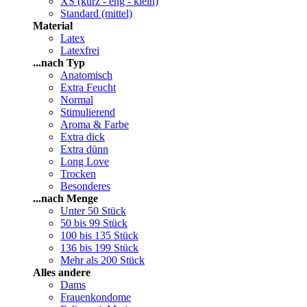
XS (kurz - eng - klein)
Standard (mittel)
Material
Latex
Latexfrei
...nach Typ
Anatomisch
Extra Feucht
Normal
Stimulierend
Aroma & Farbe
Extra dick
Extra dünn
Long Love
Trocken
Besonderes
...nach Menge
Unter 50 Stück
50 bis 99 Stück
100 bis 135 Stück
136 bis 199 Stück
Mehr als 200 Stück
Alles andere
Dams
Frauenkondome