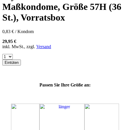
60E
Maßkondome, Größe 57H (36
60F
60G
St.), Vorratsbox
60H
60J
60K
0,83 € / Kondom
60L
64E
29,95 €
64F
inkl. MwSt., zzgl.
Versand
64G
64K
64L
Eintüten
64M
69G
69H
69J
Passen Sie Ihre Größe an:
69K
69L
69M