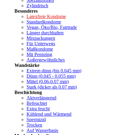
Spezialformen
Zylindrisch
Besonderes
Latexfreie Kondome
Standardkondome
Vegan, Öko/Bio, Fairtrade
Länger durchhalten
Mixpackungen
Für Unterwegs
Maßkondome
Mit Penisring
Außergewöhnliches
Wandstärke
Extrem dünn (bis 0.045 mm)
Dünn (0.045 - 0.055 mm)
Mittel (0.06-0.07 mm)
Stark (dicker als 0.07 mm)
Beschichtung
Aktverlängernd
Befeuchtet
Extra feucht
Kühlend und Wärmend
Spermizid
Trocken
Auf Wasserbasis