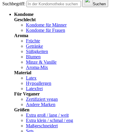
Suchbegriff:
Suchen
Kondome
Geschlecht
Kondome für Männer
Kondome für Frauen
Aroma
Früchte
Getränke
Süßigkeiten
Blumen
Minze & Vanille
Aroma-Mix
Material
Latex
Hypoallergen
Latexfrei
Für Veganer
Zertifiziert vegan
Andere Marken
Größen
Extra groß / lang / weit
Extra klein / schmal / eng
Maßgeschneidert
Sets