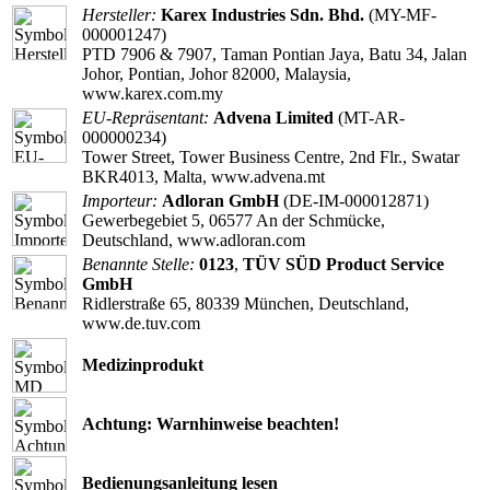
Hersteller:
Karex Industries Sdn. Bhd.
(MY-MF-
000001247)
PTD 7906 & 7907, Taman Pontian Jaya, Batu 34, Jalan
Johor, Pontian, Johor 82000, Malaysia,
www.karex.com.my
EU-Repräsentant:
Advena Limited
(MT-AR-
000000234)
Tower Street, Tower Business Centre, 2nd Flr., Swatar
BKR4013, Malta, www.advena.mt
Importeur:
Adloran GmbH
(DE-IM-000012871)
Gewerbegebiet 5, 06577 An der Schmücke,
Deutschland, www.adloran.com
Benannte Stelle:
0123
,
TÜV SÜD Product Service
GmbH
Ridlerstraße 65, 80339 München, Deutschland,
www.de.tuv.com
Medizinprodukt
Achtung: Warnhinweise beachten!
Bedienungsanleitung lesen