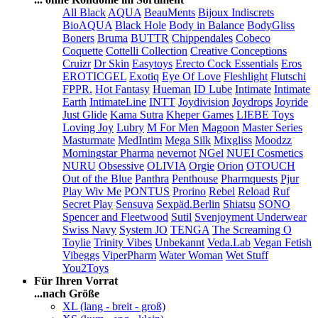
All Black
AQUA
BeauMents
Bijoux Indiscrets
BioAQUA
Black Hole
Body in Balance
BodyGliss
Boners
Bruma
BUTTR
Chippendales
Cobeco
Coquette
Cottelli Collection
Creative Conceptions
Cruizr
Dr Skin
Easytoys
Erecto Cock Essentials
Eros
EROTICGEL
Exotiq
Eye Of Love
Fleshlight
Flutschi
FPPR.
Hot Fantasy
Hueman
ID Lube
Intimate
Intimate
Earth
IntimateLine
INTT
Joydivision
Joydrops
Joyride
Just Glide
Kama Sutra
Kheper Games
LIEBE Toys
Loving Joy
Lubry
M For Men
Magoon
Master Series
Masturmate
MedIntim
Mega Silk
Mixgliss
Moodzz
Morningstar Pharma
nevernot
NGel
NUEI Cosmetics
NURU
Obsessive
OLIVIA
Orgie
Orion
OTOUCH
Out of the Blue
Panthra
Penthouse
Pharmquests
Pjur
Play Wiv Me
PONTUS
Prorino
Rebel
Reload
Ruf
Secret Play
Sensuva
Sexpäd.Berlin
Shiatsu
SONO
Spencer and Fleetwood
Sutil
Svenjoyment Underwear
Swiss Navy
System JO
TENGA
The Screaming O
Toylie
Trinity Vibes
Unbekannt
Veda.Lab
Vegan Fetish
Vibeggs
ViperPharm
Water Woman
Wet Stuff
You2Toys
Für Ihren Vorrat
...nach Größe
XL (lang - breit - groß)