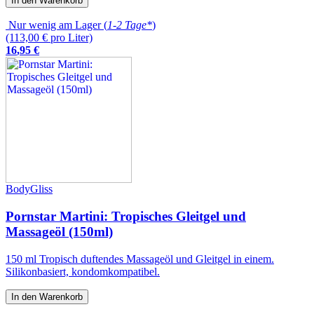
In den Warenkorb
Nur wenig am Lager (
1-2 Tage*
)
(113,00 € pro Liter)
16
,
95
€
BodyGliss
Pornstar Martini: Tropisches Gleitgel und
Massageöl (150ml)
150 ml Tropisch duftendes Massageöl und Gleitgel in einem.
Silikonbasiert, kondomkompatibel.
In den Warenkorb