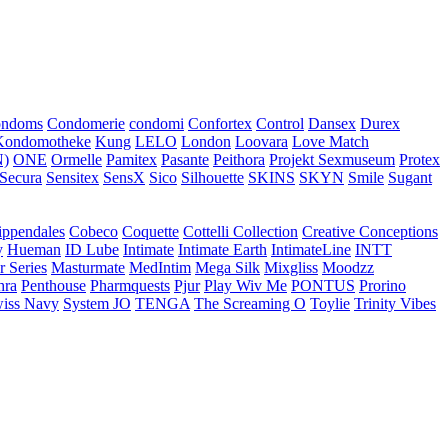
ondoms
Condomerie
condomi
Confortex
Control
Dansex
Durex
Kondomotheke
Kung
LELO
London
Loovara
Love Match
)
ONE
Ormelle
Pamitex
Pasante
Peithora
Projekt Sexmuseum
Protex
Secura
Sensitex
SensX
Sico
Silhouette
SKINS
SKYN
Smile
Sugant
ippendales
Cobeco
Coquette
Cottelli Collection
Creative Conceptions
y
Hueman
ID Lube
Intimate
Intimate Earth
IntimateLine
INTT
r Series
Masturmate
MedIntim
Mega Silk
Mixgliss
Moodzz
hra
Penthouse
Pharmquests
Pjur
Play Wiv Me
PONTUS
Prorino
iss Navy
System JO
TENGA
The Screaming O
Toylie
Trinity Vibes