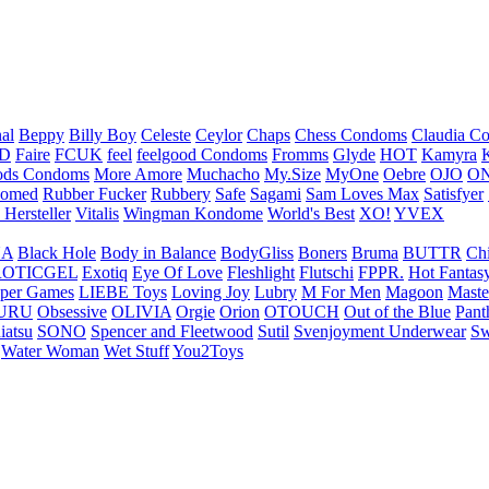
nal
Beppy
Billy Boy
Celeste
Ceylor
Chaps
Chess Condoms
Claudia C
ED
Faire
FCUK
feel
feelgood Condoms
Fromms
Glyde
HOT
Kamyra
ds Condoms
More Amore
Muchacho
My.Size
MyOne
Oebre
OJO
ON
omed
Rubber Fucker
Rubbery
Safe
Sagami
Sam Loves Max
Satisfyer
 Hersteller
Vitalis
Wingman Kondome
World's Best
XO!
YVEX
UA
Black Hole
Body in Balance
BodyGliss
Boners
Bruma
BUTTR
Ch
ROTICGEL
Exotiq
Eye Of Love
Fleshlight
Flutschi
FPPR.
Hot Fantas
per Games
LIEBE Toys
Loving Joy
Lubry
M For Men
Magoon
Maste
URU
Obsessive
OLIVIA
Orgie
Orion
OTOUCH
Out of the Blue
Pant
iatsu
SONO
Spencer and Fleetwood
Sutil
Svenjoyment Underwear
Sw
Water Woman
Wet Stuff
You2Toys