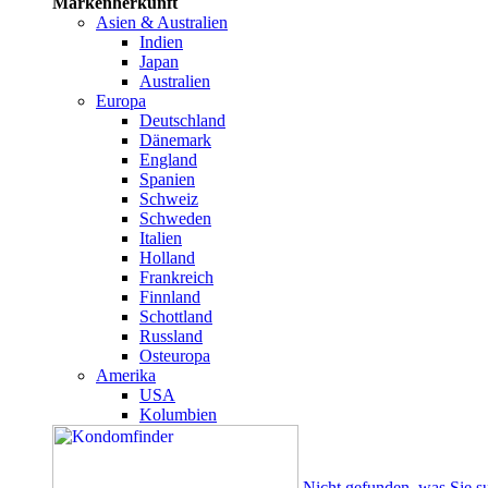
Markenherkunft
Asien & Australien
Indien
Japan
Australien
Europa
Deutschland
Dänemark
England
Spanien
Schweiz
Schweden
Italien
Holland
Frankreich
Finnland
Schottland
Russland
Osteuropa
Amerika
USA
Kolumbien
Nicht gefunden, was Sie s