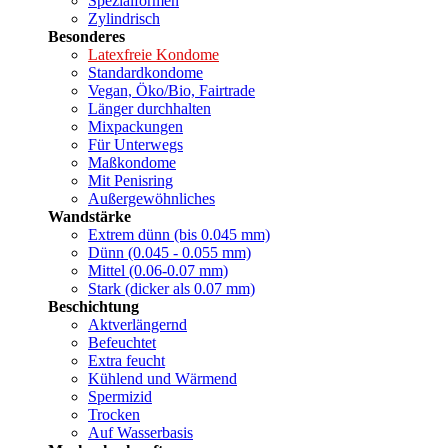
Spezialformen
Zylindrisch
Besonderes
Latexfreie Kondome
Standardkondome
Vegan, Öko/Bio, Fairtrade
Länger durchhalten
Mixpackungen
Für Unterwegs
Maßkondome
Mit Penisring
Außergewöhnliches
Wandstärke
Extrem dünn (bis 0.045 mm)
Dünn (0.045 - 0.055 mm)
Mittel (0.06-0.07 mm)
Stark (dicker als 0.07 mm)
Beschichtung
Aktverlängernd
Befeuchtet
Extra feucht
Kühlend und Wärmend
Spermizid
Trocken
Auf Wasserbasis