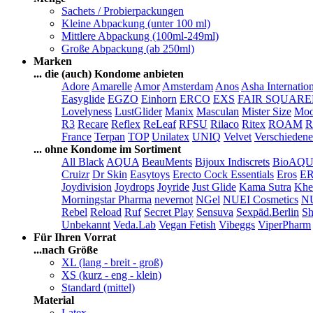
Sachets / Probierpackungen
Kleine Abpackung (unter 100 ml)
Mittlere Abpackung (100ml-249ml)
Große Abpackung (ab 250ml)
Marken
... die (auch) Kondome anbieten
Adore
Amarelle
Amor
Amsterdam
Anos
Asha Internatio
Easyglide
EGZO
Einhorn
ERCO
EXS
FAIR SQUAR
Lovelyness
LustGlider
Manix
Masculan
Mister Size
Moo
R3
Recare
Reflex
ReLeaf
RFSU
Rilaco
Ritex
ROAM
R
France
Terpan
TOP
Unilatex
UNIQ
Velvet
Verschiedene
... ohne Kondome im Sortiment
All Black
AQUA
BeauMents
Bijoux Indiscrets
BioAQ
Cruizr
Dr Skin
Easytoys
Erecto Cock Essentials
Eros
E
Joydivision
Joydrops
Joyride
Just Glide
Kama Sutra
Khe
Morningstar Pharma
nevernot
NGel
NUEI Cosmetics
N
Rebel
Reload
Ruf
Secret Play
Sensuva
Sexpäd.Berlin
Sh
Unbekannt
Veda.Lab
Vegan Fetish
Vibeggs
ViperPharm
Für Ihren Vorrat
...nach Größe
XL (lang - breit - groß)
XS (kurz - eng - klein)
Standard (mittel)
Material
Latex