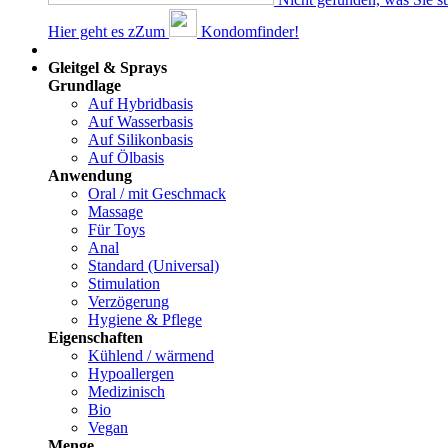
Hier geht es z
Z
um
Kondomfinder!
Dams
Gleitgel & Sprays
Grundlage
Auf Hybridbasis
Auf Wasserbasis
Auf Silikonbasis
Auf Ölbasis
Anwendung
Oral / mit Geschmack
Massage
Für Toys
Anal
Standard (Universal)
Stimulation
Verzögerung
Hygiene & Pflege
Eigenschaften
Kühlend / wärmend
Hypoallergen
Medizinisch
Bio
Vegan
Menge