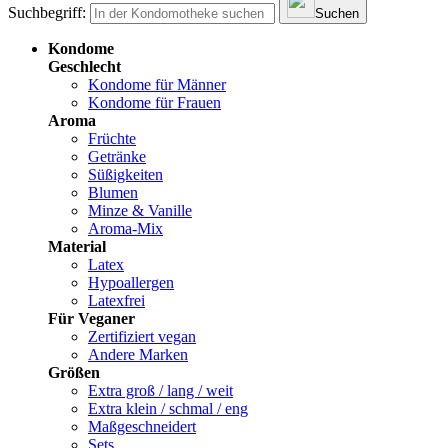
Suchbegriff:
Suchen
Kondome
Geschlecht
Kondome für Männer
Kondome für Frauen
Aroma
Früchte
Getränke
Süßigkeiten
Blumen
Minze & Vanille
Aroma-Mix
Material
Latex
Hypoallergen
Latexfrei
Für Veganer
Zertifiziert vegan
Andere Marken
Größen
Extra groß / lang / weit
Extra klein / schmal / eng
Maßgeschneidert
Sets