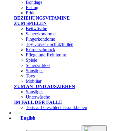
Bondage
Fisting
Pride
BEZIEHUNGSVITAMINE
ZUM SPIELEN
Bettwäsche
Scherzkondome
Fingerkondome
Toy-Cover / Schutzhüllen
Körperschmuck
Pflege und Reinigung
Spiele
Scherzartikel
Sonstiges
Toys
Mobiliar
ZUM AN- UND AUSZIEHEN
Sonstiges
Unterwäsche
IM FALL DER FÄLLE
Tests auf Geschlechtskrankheiten
Angebote
English