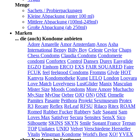
Menge
Sachets / Probierpackungen
Kleine Abpackung (unter 100 ml)
Mittlere Abpackung (100ml-249ml)
Große Abpackung (ab 250ml)
Marken
... die (auch) Kondome anbieten
Adore
Amarelle
Amor
Amsterdam
Anos
Asha
International
Beppy
Billy Boy
Celeste
Ceylor
Chaps
Chess Condoms
Claudia Condoms
Condomerie
condomi
Confortex
Control
Dansex
Durex
Easyglide
EGZO
Einhorn
ERCO
EXS
FAIR SQUARED
Faire
FCUK
feel
feelgood Condoms
Fromms
Glyde
HOT
Kamyra
Kondomotheke
Kung
LELO
London
Loovara
Love Match
Lovelyness
LustGlider
Manix
Masculan
Mister Size
Moods Condoms
More Amore
Muchacho
My.Size
MyOne
Oebre
OJO
ON)
ONE
Ormelle
Pamitex
Pasante
Peithora
Projekt Sexmuseum
Protex
R3
Recare
Reflex
ReLeaf
RFSU
Rilaco
Ritex
ROAM
Romed
Rubber Fucker
Rubbery
Safe
Sagami
Sam
Loves Max
Satisfyer
Secura
Sensitex
SensX
Sico
Silhouette
SKINS
SKYN
Smile
Sugant France
Terpan
TOP
Unilatex
UNIQ
Velvet
Verschiedene Hersteller
Vitalis
Wingman Kondome
World's Best
XO!
YVEX
... ohne Kondome im Sortiment