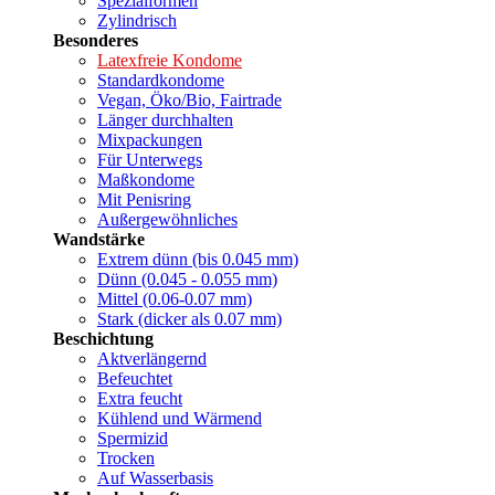
Spezialformen
Zylindrisch
Besonderes
Latexfreie Kondome
Standardkondome
Vegan, Öko/Bio, Fairtrade
Länger durchhalten
Mixpackungen
Für Unterwegs
Maßkondome
Mit Penisring
Außergewöhnliches
Wandstärke
Extrem dünn (bis 0.045 mm)
Dünn (0.045 - 0.055 mm)
Mittel (0.06-0.07 mm)
Stark (dicker als 0.07 mm)
Beschichtung
Aktverlängernd
Befeuchtet
Extra feucht
Kühlend und Wärmend
Spermizid
Trocken
Auf Wasserbasis