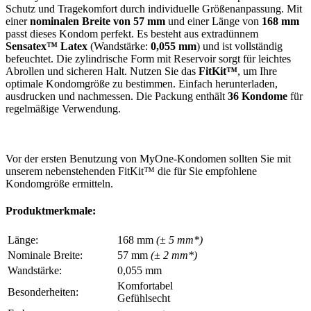
Schutz und Tragekomfort durch individuelle Größenanpassung. Mit
einer
nominalen Breite von 57 mm
und einer Länge von
168 mm
passt dieses Kondom perfekt. Es besteht aus extradünnem
Sensatex™ Latex
(Wandstärke:
0,055 mm
) und ist vollständig
befeuchtet. Die zylindrische Form mit Reservoir sorgt für leichtes
Abrollen und sicheren Halt. Nutzen Sie das
FitKit™
, um Ihre
optimale Kondomgröße zu bestimmen. Einfach herunterladen,
ausdrucken und nachmessen. Die Packung enthält
36 Kondome
für
regelmäßige Verwendung.
Vor der ersten Benutzung von MyOne-Kondomen sollten Sie mit
unserem nebenstehenden FitKit™ die für Sie empfohlene
Kondomgröße ermitteln.
Produktmerkmale:
Länge:
168 mm
(± 5 mm*)
Nominale Breite:
57 mm
(± 2 mm*)
Wandstärke:
0,055 mm
Komfortabel
Besonderheiten:
Gefühlsecht