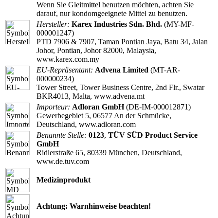
Wenn Sie Gleitmittel benutzen möchten, achten Sie
darauf, nur kondomgeeignete Mittel zu benutzen.
Hersteller:
Karex Industries Sdn. Bhd.
(MY-MF-
000001247)
PTD 7906 & 7907, Taman Pontian Jaya, Batu 34, Jalan
Johor, Pontian, Johor 82000, Malaysia,
www.karex.com.my
EU-Repräsentant:
Advena Limited
(MT-AR-
000000234)
Tower Street, Tower Business Centre, 2nd Flr., Swatar
BKR4013, Malta, www.advena.mt
Importeur:
Adloran GmbH
(DE-IM-000012871)
Gewerbegebiet 5, 06577 An der Schmücke,
Deutschland, www.adloran.com
Benannte Stelle:
0123
,
TÜV SÜD Product Service
GmbH
Ridlerstraße 65, 80339 München, Deutschland,
www.de.tuv.com
Medizinprodukt
Achtung: Warnhinweise beachten!