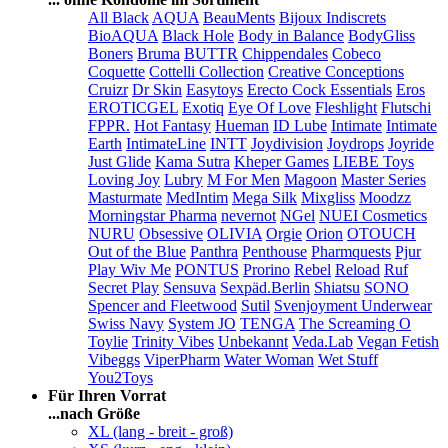
All Black
AQUA
BeauMents
Bijoux Indiscrets
BioAQUA
Black Hole
Body in Balance
BodyGliss
Boners
Bruma
BUTTR
Chippendales
Cobeco
Coquette
Cottelli Collection
Creative Conceptions
Cruizr
Dr Skin
Easytoys
Erecto Cock Essentials
Eros
EROTICGEL
Exotiq
Eye Of Love
Fleshlight
Flutschi
FPPR.
Hot Fantasy
Hueman
ID Lube
Intimate
Intimate
Earth
IntimateLine
INTT
Joydivision
Joydrops
Joyride
Just Glide
Kama Sutra
Kheper Games
LIEBE Toys
Loving Joy
Lubry
M For Men
Magoon
Master Series
Masturmate
MedIntim
Mega Silk
Mixgliss
Moodzz
Morningstar Pharma
nevernot
NGel
NUEI Cosmetics
NURU
Obsessive
OLIVIA
Orgie
Orion
OTOUCH
Out of the Blue
Panthra
Penthouse
Pharmquests
Pjur
Play Wiv Me
PONTUS
Prorino
Rebel
Reload
Ruf
Secret Play
Sensuva
Sexpäd.Berlin
Shiatsu
SONO
Spencer and Fleetwood
Sutil
Svenjoyment Underwear
Swiss Navy
System JO
TENGA
The Screaming O
Toylie
Trinity Vibes
Unbekannt
Veda.Lab
Vegan Fetish
Vibeggs
ViperPharm
Water Woman
Wet Stuff
You2Toys
Für Ihren Vorrat
...nach Größe
XL (lang - breit - groß)