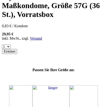
60E
Maßkondome, Größe 57G (36
60F
60G
St.), Vorratsbox
60H
60J
60K
0,83 € / Kondom
60L
64E
29,95 €
64F
inkl. MwSt., zzgl.
Versand
64G
64K
64L
Eintüten
64M
69G
69H
69J
Passen Sie Ihre Größe an:
69K
69L
69M