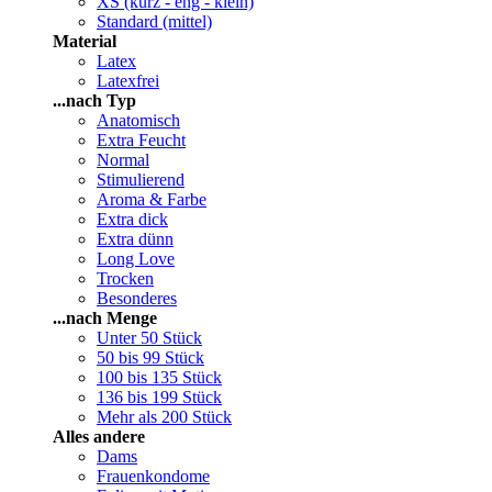
XS (kurz - eng - klein)
Standard (mittel)
Material
Latex
Latexfrei
...nach Typ
Anatomisch
Extra Feucht
Normal
Stimulierend
Aroma & Farbe
Extra dick
Extra dünn
Long Love
Trocken
Besonderes
...nach Menge
Unter 50 Stück
50 bis 99 Stück
100 bis 135 Stück
136 bis 199 Stück
Mehr als 200 Stück
Alles andere
Dams
Frauenkondome