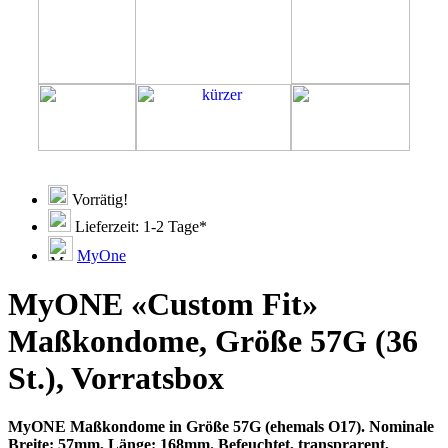
Vorrätig!
Lieferzeit: 1-2 Tage*
MyOne
MyONE «Custom Fit»
Maßkondome, Größe 57G (36
St.), Vorratsbox
MyONE Maßkondome in Größe 57G (ehemals O17). Nominale
Breite: 57mm, Länge: 168mm. Befeuchtet, transprarent,