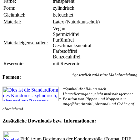
Farbe:
transparent
Form:
zylindrisch
Gleitmittel:
befeuchtet
Material:
Latex (Naturkautschuk)
Vegan
Spermizidfrei
Parfümfrei
Materialeigenschaften:
Geschmacksneutral
Farbstofffrei
Benzocainfrei
Reservoir:
mit Reservoir
*gesetzlich zulässige Maßabweichung
Formen:
*Symbol-Abbildung nach
Herstellerangabe, nicht maßstabsgerecht.
Position von Rippen und Noppen nur
*
ungefähr; Anzahl, Abstand und Größe ggf.
abweichend.
Zusätzliche Downloads bzw. Informationen:
FitKit zum Bestimmen der Kondomgröße
(Format: PDF,