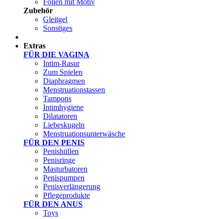
Folien mit Motiv
Zubehör
Gleitgel
Sonstiges
Test Sets
Extras
FÜR DIE VAGINA
Intim-Rasur
Zum Spielen
Diaphragmen
Menstruationstassen
Tampons
Intimhygiene
Dilatatoren
Liebeskugeln
Menstruationsunterwäsche
FÜR DEN PENIS
Penishüllen
Penisringe
Masturbatoren
Penispumpen
Penisverlängerung
Pflegeprodukte
FÜR DEN ANUS
Toys