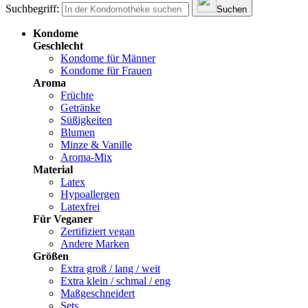
Suchbegriff:
Suchen
Kondome
Geschlecht
Kondome für Männer
Kondome für Frauen
Aroma
Früchte
Getränke
Süßigkeiten
Blumen
Minze & Vanille
Aroma-Mix
Material
Latex
Hypoallergen
Latexfrei
Für Veganer
Zertifiziert vegan
Andere Marken
Größen
Extra groß / lang / weit
Extra klein / schmal / eng
Maßgeschneidert
Sets