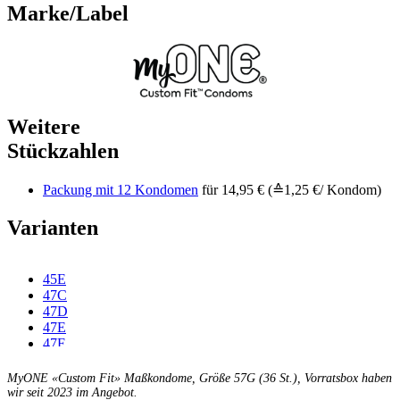
Marke/Label
Weitere
Stückzahlen
Packung mit 12 Kondomen
für 14,95 € (≙1,25 €/ Kondom)
Varianten
45E
47C
47D
47E
47F
49C
49D
MyONE «Custom Fit» Maßkondome, Größe 57G (36 St.), Vorratsbox haben
49E
wir seit 2023 im Angebot.