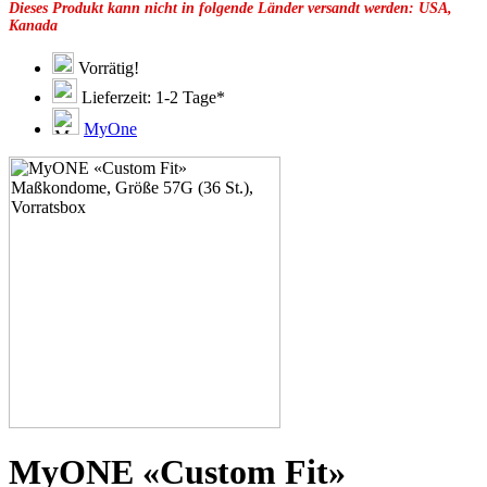
Dieses Produkt kann nicht in folgende Länder versandt werden: USA,
49F
Kanada
49G
51C
51D
Vorrätig!
51E
Lieferzeit: 1-2 Tage*
51F
51G
MyOne
51H
53C
53D
53E
53F
53G
53H
55D
55E
55F
55G
55H
55J
57D
57E
57F
57H
MyONE «Custom Fit»
57K