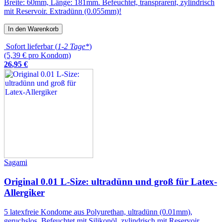
Breite: 60mm, Länge: 181mm. Befeuchtet, transprarent, zylindrisch
mit Reservoir. Extradünn (0.055mm)!
In den Warenkorb
Sofort lieferbar (
1-2 Tage*
)
(5,39 € pro Kondom)
26
,
95
€
Sagami
Original 0.01 L-Size: ultradünn und groß für Latex-
Allergiker
5 latexfreie Kondome aus Polyurethan, ultradünn (0.01mm),
geruchslos. Befeuchtet mit Silikonöl, zylindrisch mit Reservoir,