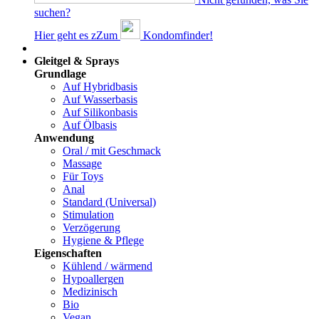
suchen?
Hier geht es z
Z
um
Kondomfinder!
Dams
Gleitgel & Sprays
Grundlage
Auf Hybridbasis
Auf Wasserbasis
Auf Silikonbasis
Auf Ölbasis
Anwendung
Oral / mit Geschmack
Massage
Für Toys
Anal
Standard (Universal)
Stimulation
Verzögerung
Hygiene & Pflege
Eigenschaften
Kühlend / wärmend
Hypoallergen
Medizinisch
Bio
Vegan