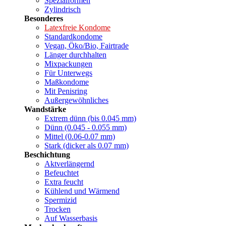
Spezialformen
Zylindrisch
Besonderes
Latexfreie Kondome
Standardkondome
Vegan, Öko/Bio, Fairtrade
Länger durchhalten
Mixpackungen
Für Unterwegs
Maßkondome
Mit Penisring
Außergewöhnliches
Wandstärke
Extrem dünn (bis 0.045 mm)
Dünn (0.045 - 0.055 mm)
Mittel (0.06-0.07 mm)
Stark (dicker als 0.07 mm)
Beschichtung
Aktverlängernd
Befeuchtet
Extra feucht
Kühlend und Wärmend
Spermizid
Trocken
Auf Wasserbasis