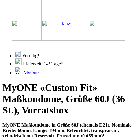
Vorrätig!
Lieferzeit: 1-2 Tage*
MyOne
MyONE «Custom Fit»
Maßkondome, Größe 60J (36
St.), Vorratsbox
MyONE Maßkondome in Größe 60J (ehemals D21). Nominale
Breite: 60mm, Länge: 194mm. Befeuchtet, transprarent,
zylindrisch mit Reservoir. Extradünn (0.055mm)!