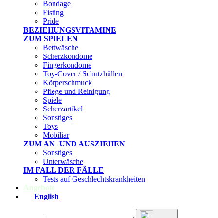
Bondage
Fisting
Pride
BEZIEHUNGSVITAMINE
ZUM SPIELEN
Bettwäsche
Scherzkondome
Fingerkondome
Toy-Cover / Schutzhüllen
Körperschmuck
Pflege und Reinigung
Spiele
Scherzartikel
Sonstiges
Toys
Mobiliar
ZUM AN- UND AUSZIEHEN
Sonstiges
Unterwäsche
IM FALL DER FÄLLE
Tests auf Geschlechtskrankheiten
Angebote
English