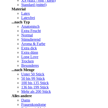
XS (kurz - eng - klein)
Standard (mittel)
Material
Latex
Latexfrei
...nach Typ
Anatomisch
Extra Feucht
Normal
Stimulierend
Aroma & Farbe
Extra dick
Extra dünn
Long Love
Trocken
Besonderes
...nach Menge
Unter 50 Stück
50 bis 99 Stück
100 bis 135 Stück
136 bis 199 Stück
Mehr als 200 Stück
Alles andere
Dams
Frauenkondome