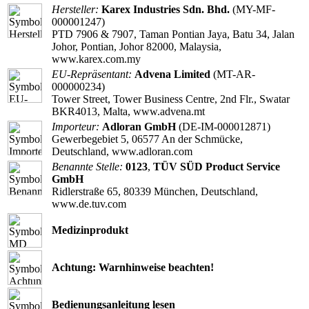
Hersteller:
Karex Industries Sdn. Bhd.
(MY-MF-
000001247)
PTD 7906 & 7907, Taman Pontian Jaya, Batu 34, Jalan
Johor, Pontian, Johor 82000, Malaysia,
www.karex.com.my
EU-Repräsentant:
Advena Limited
(MT-AR-
000000234)
Tower Street, Tower Business Centre, 2nd Flr., Swatar
BKR4013, Malta, www.advena.mt
Importeur:
Adloran GmbH
(DE-IM-000012871)
Gewerbegebiet 5, 06577 An der Schmücke,
Deutschland, www.adloran.com
Benannte Stelle:
0123
,
TÜV SÜD Product Service
GmbH
Ridlerstraße 65, 80339 München, Deutschland,
www.de.tuv.com
Medizinprodukt
Achtung: Warnhinweise beachten!
Bedienungsanleitung lesen