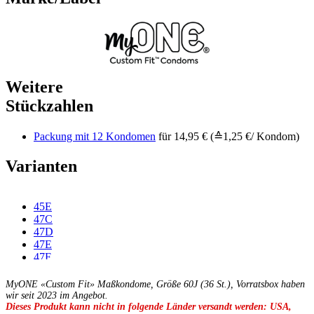
Weitere
Stückzahlen
Packung mit 12 Kondomen
für 14,95 € (≙1,25 €/ Kondom)
Varianten
45E
47C
47D
47E
47F
49C
49D
MyONE «Custom Fit» Maßkondome, Größe 60J (36 St.), Vorratsbox haben
49E
wir seit 2023 im Angebot.
Dieses Produkt kann nicht in folgende Länder versandt werden: USA,
49F