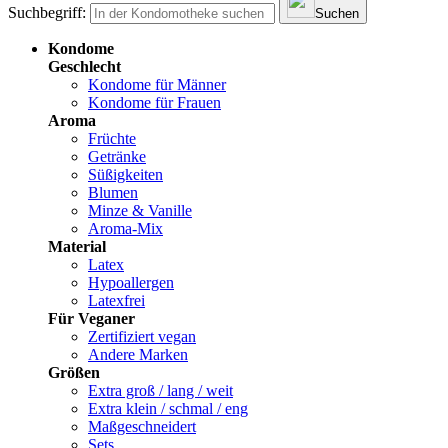
Suchbegriff:
Suchen
Kondome
Geschlecht
Kondome für Männer
Kondome für Frauen
Aroma
Früchte
Getränke
Süßigkeiten
Blumen
Minze & Vanille
Aroma-Mix
Material
Latex
Hypoallergen
Latexfrei
Für Veganer
Zertifiziert vegan
Andere Marken
Größen
Extra groß / lang / weit
Extra klein / schmal / eng
Maßgeschneidert
Sets