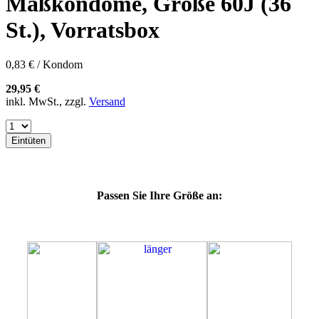
Maßkondome, Größe 60J (36
60E
60F
St.), Vorratsbox
60G
60H
60K
0,83 € / Kondom
60L
64E
29,95 €
64F
inkl. MwSt., zzgl.
Versand
64G
64J
64K
Eintüten
64L
64M
69G
69H
Passen Sie Ihre Größe an:
69J
69K
69L
69M