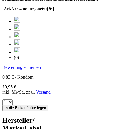
[Art-Nr.: #mo_myone60j36]
(0)
Bewertung schreiben
0,83 € / Kondom
29,95 €
inkl. MwSt., zzgl.
Versand
In die Einkaufstüte legen
Hersteller/
Marke/Label