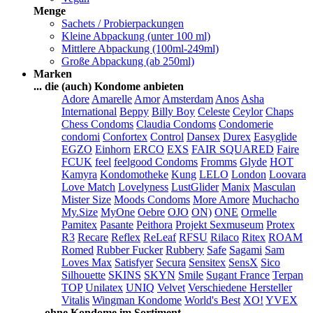
Menge
Sachets / Probierpackungen
Kleine Abpackung (unter 100 ml)
Mittlere Abpackung (100ml-249ml)
Große Abpackung (ab 250ml)
Marken
... die (auch) Kondome anbieten
Adore
Amarelle
Amor
Amsterdam
Anos
Asha
International
Beppy
Billy Boy
Celeste
Ceylor
Chaps
Chess Condoms
Claudia Condoms
Condomerie
condomi
Confortex
Control
Dansex
Durex
Easyglide
EGZO
Einhorn
ERCO
EXS
FAIR SQUARED
Faire
FCUK
feel
feelgood Condoms
Fromms
Glyde
HOT
Kamyra
Kondomotheke
Kung
LELO
London
Loovara
Love Match
Lovelyness
LustGlider
Manix
Masculan
Mister Size
Moods Condoms
More Amore
Muchacho
My.Size
MyOne
Oebre
OJO
ON)
ONE
Ormelle
Pamitex
Pasante
Peithora
Projekt Sexmuseum
Protex
R3
Recare
Reflex
ReLeaf
RFSU
Rilaco
Ritex
ROAM
Romed
Rubber Fucker
Rubbery
Safe
Sagami
Sam
Loves Max
Satisfyer
Secura
Sensitex
SensX
Sico
Silhouette
SKINS
SKYN
Smile
Sugant France
Terpan
TOP
Unilatex
UNIQ
Velvet
Verschiedene Hersteller
Vitalis
Wingman Kondome
World's Best
XO!
YVEX
... ohne Kondome im Sortiment