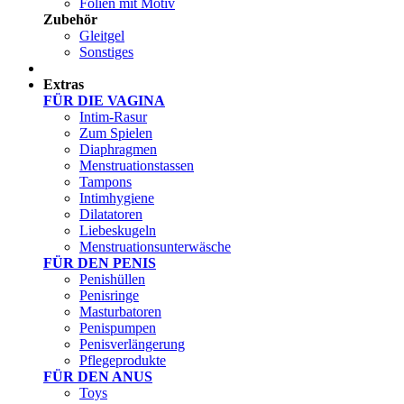
Folien mit Motiv
Zubehör
Gleitgel
Sonstiges
Test Sets
Extras
FÜR DIE VAGINA
Intim-Rasur
Zum Spielen
Diaphragmen
Menstruationstassen
Tampons
Intimhygiene
Dilatatoren
Liebeskugeln
Menstruationsunterwäsche
FÜR DEN PENIS
Penishüllen
Penisringe
Masturbatoren
Penispumpen
Penisverlängerung
Pflegeprodukte
FÜR DEN ANUS
Toys