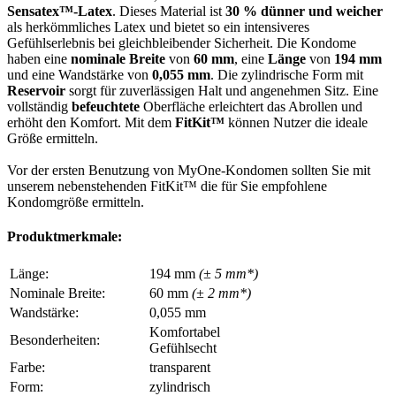
Sensatex™-Latex
. Dieses Material ist
30 % dünner und weicher
als herkömmliches Latex und bietet so ein intensiveres
Gefühlserlebnis bei gleichbleibender Sicherheit. Die Kondome
haben eine
nominale Breite
von
60 mm
, eine
Länge
von
194 mm
und eine Wandstärke von
0,055 mm
. Die zylindrische Form mit
Reservoir
sorgt für zuverlässigen Halt und angenehmen Sitz. Eine
vollständig
befeuchtete
Oberfläche erleichtert das Abrollen und
erhöht den Komfort. Mit dem
FitKit™
können Nutzer die ideale
Größe ermitteln.
Vor der ersten Benutzung von MyOne-Kondomen sollten Sie mit
unserem nebenstehenden FitKit™ die für Sie empfohlene
Kondomgröße ermitteln.
Produktmerkmale:
Länge:
194 mm
(± 5 mm*)
Nominale Breite:
60 mm
(± 2 mm*)
Wandstärke:
0,055 mm
Komfortabel
Besonderheiten:
Gefühlsecht
Farbe:
transparent
Form:
zylindrisch