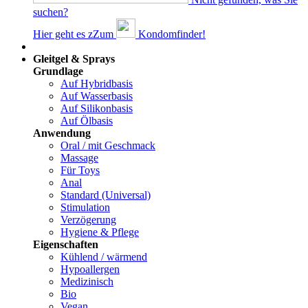
suchen?
Hier geht es z
Z
um
Kondomfinder!
Dams
Gleitgel & Sprays
Grundlage
Auf Hybridbasis
Auf Wasserbasis
Auf Silikonbasis
Auf Ölbasis
Anwendung
Oral / mit Geschmack
Massage
Für Toys
Anal
Standard (Universal)
Stimulation
Verzögerung
Hygiene & Pflege
Eigenschaften
Kühlend / wärmend
Hypoallergen
Medizinisch
Bio
Vegan