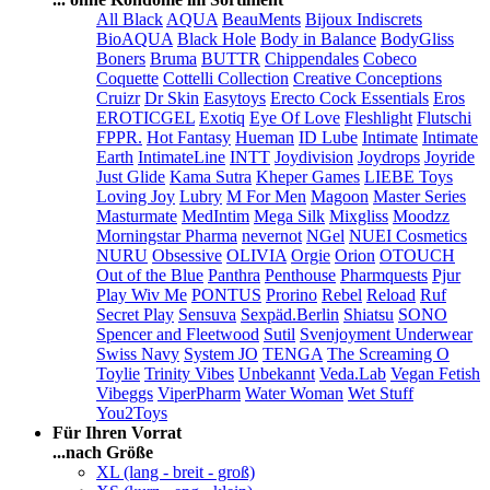
All Black
AQUA
BeauMents
Bijoux Indiscrets
BioAQUA
Black Hole
Body in Balance
BodyGliss
Boners
Bruma
BUTTR
Chippendales
Cobeco
Coquette
Cottelli Collection
Creative Conceptions
Cruizr
Dr Skin
Easytoys
Erecto Cock Essentials
Eros
EROTICGEL
Exotiq
Eye Of Love
Fleshlight
Flutschi
FPPR.
Hot Fantasy
Hueman
ID Lube
Intimate
Intimate
Earth
IntimateLine
INTT
Joydivision
Joydrops
Joyride
Just Glide
Kama Sutra
Kheper Games
LIEBE Toys
Loving Joy
Lubry
M For Men
Magoon
Master Series
Masturmate
MedIntim
Mega Silk
Mixgliss
Moodzz
Morningstar Pharma
nevernot
NGel
NUEI Cosmetics
NURU
Obsessive
OLIVIA
Orgie
Orion
OTOUCH
Out of the Blue
Panthra
Penthouse
Pharmquests
Pjur
Play Wiv Me
PONTUS
Prorino
Rebel
Reload
Ruf
Secret Play
Sensuva
Sexpäd.Berlin
Shiatsu
SONO
Spencer and Fleetwood
Sutil
Svenjoyment Underwear
Swiss Navy
System JO
TENGA
The Screaming O
Toylie
Trinity Vibes
Unbekannt
Veda.Lab
Vegan Fetish
Vibeggs
ViperPharm
Water Woman
Wet Stuff
You2Toys
Für Ihren Vorrat
...nach Größe
XL (lang - breit - groß)