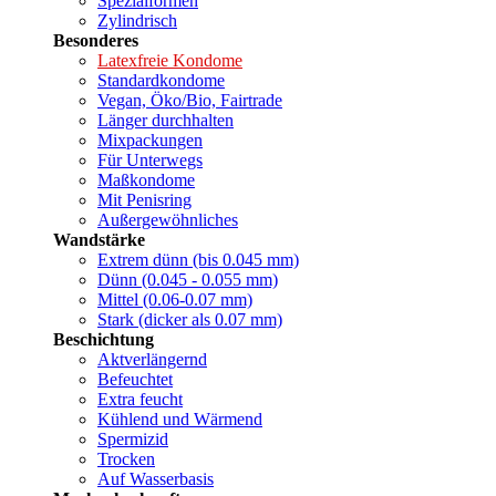
Spezialformen
Zylindrisch
Besonderes
Latexfreie Kondome
Standardkondome
Vegan, Öko/Bio, Fairtrade
Länger durchhalten
Mixpackungen
Für Unterwegs
Maßkondome
Mit Penisring
Außergewöhnliches
Wandstärke
Extrem dünn (bis 0.045 mm)
Dünn (0.045 - 0.055 mm)
Mittel (0.06-0.07 mm)
Stark (dicker als 0.07 mm)
Beschichtung
Aktverlängernd
Befeuchtet
Extra feucht
Kühlend und Wärmend
Spermizid
Trocken
Auf Wasserbasis