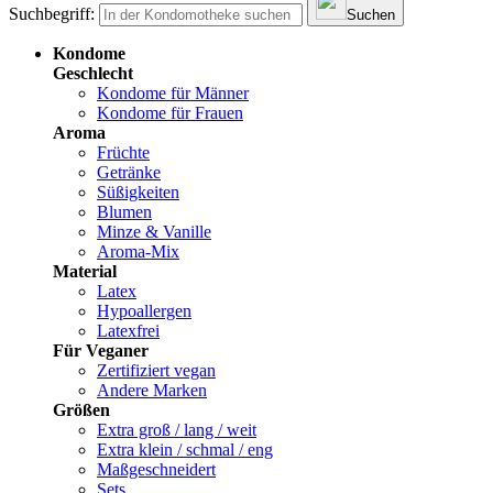
Suchbegriff:
Suchen
Kondome
Geschlecht
Kondome für Männer
Kondome für Frauen
Aroma
Früchte
Getränke
Süßigkeiten
Blumen
Minze & Vanille
Aroma-Mix
Material
Latex
Hypoallergen
Latexfrei
Für Veganer
Zertifiziert vegan
Andere Marken
Größen
Extra groß / lang / weit
Extra klein / schmal / eng
Maßgeschneidert
Sets