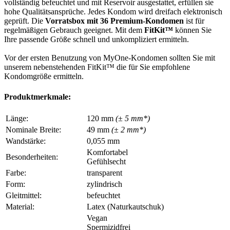
vollständig befeuchtet und mit Reservoir ausgestattet, erfüllen sie
hohe Qualitätsansprüche. Jedes Kondom wird dreifach elektronisch
geprüft. Die
Vorratsbox mit 36 Premium-Kondomen
ist für
regelmäßigen Gebrauch geeignet. Mit dem
FitKit™
können Sie
Ihre passende Größe schnell und unkompliziert ermitteln.
Vor der ersten Benutzung von MyOne-Kondomen sollten Sie mit
unserem nebenstehenden FitKit™ die für Sie empfohlene
Kondomgröße ermitteln.
Produktmerkmale:
Länge:
120 mm
(± 5 mm*)
Nominale Breite:
49 mm
(± 2 mm*)
Wandstärke:
0,055 mm
Komfortabel
Besonderheiten:
Gefühlsecht
Farbe:
transparent
Form:
zylindrisch
Gleitmittel:
befeuchtet
Material:
Latex (Naturkautschuk)
Vegan
Spermizidfrei