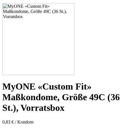
53C
53D
53E
53F
53G
53H
55D
55E
55F
55G
55H
55J
57D
57E
57F
57G
57H
MyONE «Custom Fit»
57K
60E
Maßkondome, Größe 49C (36
60F
60G
St.), Vorratsbox
60H
60J
60K
0,83 € / Kondom
60L