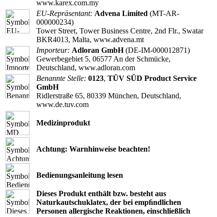
www.karex.com.my
EU-Repräsentant:
Advena Limited
(MT-AR-
000000234)
Tower Street, Tower Business Centre, 2nd Flr., Swatar
BKR4013, Malta, www.advena.mt
Importeur:
Adloran GmbH
(DE-IM-000012871)
Gewerbegebiet 5, 06577 An der Schmücke,
Deutschland, www.adloran.com
Benannte Stelle:
0123
,
TÜV SÜD Product Service
GmbH
Ridlerstraße 65, 80339 München, Deutschland,
www.de.tuv.com
Medizinprodukt
Achtung: Warnhinweise beachten!
Bedienungsanleitung lesen
Dieses Produkt enthält bzw. besteht aus
Naturkautschuklatex, der bei empﬁndlichen
Personen allergische Reaktionen, einschließlich