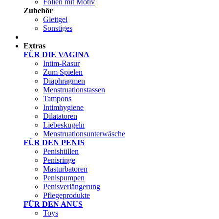
Folien mit Motiv
Zubehör
Gleitgel
Sonstiges
Test Sets
Extras
FÜR DIE VAGINA
Intim-Rasur
Zum Spielen
Diaphragmen
Menstruationstassen
Tampons
Intimhygiene
Dilatatoren
Liebeskugeln
Menstruationsunterwäsche
FÜR DEN PENIS
Penishüllen
Penisringe
Masturbatoren
Penispumpen
Penisverlängerung
Pflegeprodukte
FÜR DEN ANUS
Toys