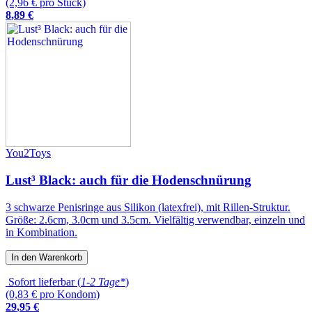
(2,96 € pro Stück)
8
,
89
€
You2Toys
Lust³ Black: auch für die Hodenschnürung
3 schwarze Penisringe aus Silikon (latexfrei), mit Rillen-Struktur.
Größe: 2.6cm, 3.0cm und 3.5cm. Vielfältig verwendbar, einzeln und
in Kombination.
In den Warenkorb
Sofort lieferbar (
1-2 Tage*
)
(0,83 € pro Kondom)
29
,
95
€