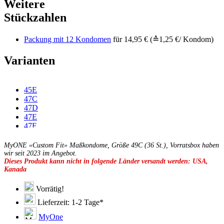
Weitere
Stückzahlen
Packung mit 12 Kondomen
für 14,95 € (≙1,25 €/ Kondom)
Varianten
45E
47C
47D
47E
47F
49D
49E
MyONE «Custom Fit» Maßkondome, Größe 49C (36 St.), Vorratsbox haben
49F
wir seit 2023 im Angebot.
Dieses Produkt kann nicht in folgende Länder versandt werden: USA,
49G
Kanada
51C
51D
51E
Vorrätig!
51F
Lieferzeit: 1-2 Tage*
51G
51H
MyOne