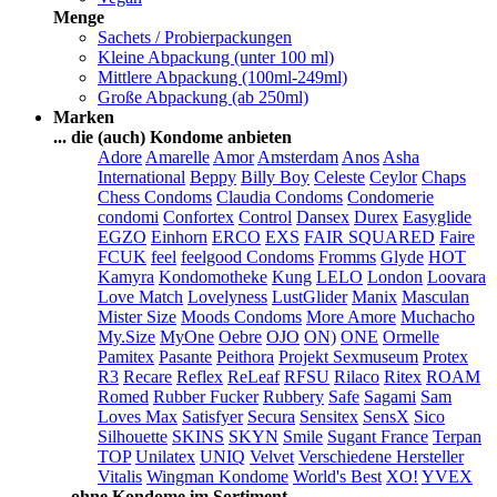
Menge
Sachets / Probierpackungen
Kleine Abpackung (unter 100 ml)
Mittlere Abpackung (100ml-249ml)
Große Abpackung (ab 250ml)
Marken
... die (auch) Kondome anbieten
Adore
Amarelle
Amor
Amsterdam
Anos
Asha
International
Beppy
Billy Boy
Celeste
Ceylor
Chaps
Chess Condoms
Claudia Condoms
Condomerie
condomi
Confortex
Control
Dansex
Durex
Easyglide
EGZO
Einhorn
ERCO
EXS
FAIR SQUARED
Faire
FCUK
feel
feelgood Condoms
Fromms
Glyde
HOT
Kamyra
Kondomotheke
Kung
LELO
London
Loovara
Love Match
Lovelyness
LustGlider
Manix
Masculan
Mister Size
Moods Condoms
More Amore
Muchacho
My.Size
MyOne
Oebre
OJO
ON)
ONE
Ormelle
Pamitex
Pasante
Peithora
Projekt Sexmuseum
Protex
R3
Recare
Reflex
ReLeaf
RFSU
Rilaco
Ritex
ROAM
Romed
Rubber Fucker
Rubbery
Safe
Sagami
Sam
Loves Max
Satisfyer
Secura
Sensitex
SensX
Sico
Silhouette
SKINS
SKYN
Smile
Sugant France
Terpan
TOP
Unilatex
UNIQ
Velvet
Verschiedene Hersteller
Vitalis
Wingman Kondome
World's Best
XO!
YVEX
... ohne Kondome im Sortiment