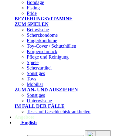
Bondage
Fisting
Pride
BEZIEHUNGSVITAMINE
ZUM SPIELEN
Bettwäsche
Scherzkondome
Fingerkondome
Toy-Cover / Schutzhüllen
Körperschmuck
Pflege und Reinigung
Spiele
Scherzartikel
Sonstiges
Toys
Mobiliar
ZUM AN- UND AUSZIEHEN
Sonstiges
Unterwäsche
IM FALL DER FÄLLE
Tests auf Geschlechtskrankheiten
Angebote
English