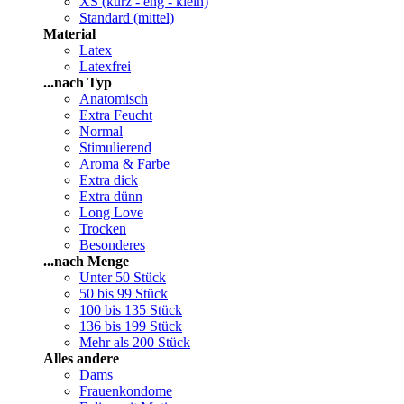
XS (kurz - eng - klein)
Standard (mittel)
Material
Latex
Latexfrei
...nach Typ
Anatomisch
Extra Feucht
Normal
Stimulierend
Aroma & Farbe
Extra dick
Extra dünn
Long Love
Trocken
Besonderes
...nach Menge
Unter 50 Stück
50 bis 99 Stück
100 bis 135 Stück
136 bis 199 Stück
Mehr als 200 Stück
Alles andere
Dams
Frauenkondome