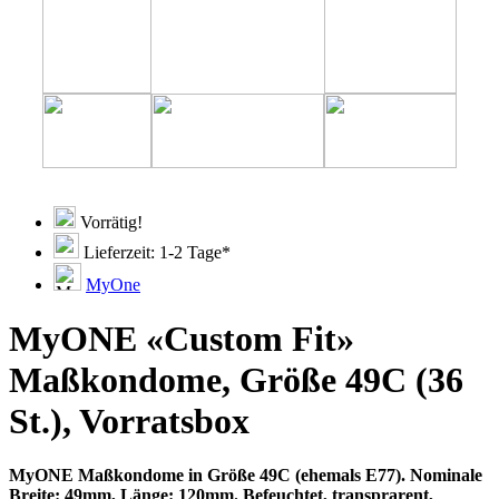
Vorrätig!
Lieferzeit: 1-2 Tage*
MyOne
MyONE «Custom Fit»
Maßkondome, Größe 49C (36
St.), Vorratsbox
MyONE Maßkondome in Größe 49C (ehemals E77). Nominale
Breite: 49mm, Länge: 120mm. Befeuchtet, transprarent,