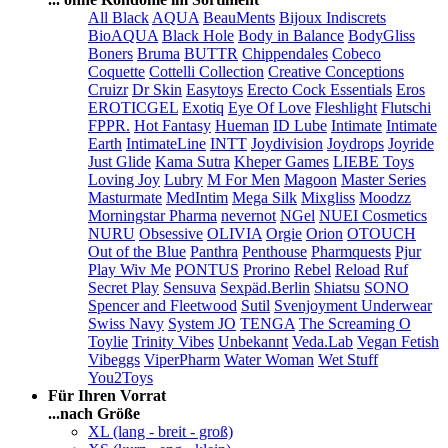
All Black
AQUA
BeauMents
Bijoux Indiscrets
BioAQUA
Black Hole
Body in Balance
BodyGliss
Boners
Bruma
BUTTR
Chippendales
Cobeco
Coquette
Cottelli Collection
Creative Conceptions
Cruizr
Dr Skin
Easytoys
Erecto Cock Essentials
Eros
EROTICGEL
Exotiq
Eye Of Love
Fleshlight
Flutschi
FPPR.
Hot Fantasy
Hueman
ID Lube
Intimate
Intimate
Earth
IntimateLine
INTT
Joydivision
Joydrops
Joyride
Just Glide
Kama Sutra
Kheper Games
LIEBE Toys
Loving Joy
Lubry
M For Men
Magoon
Master Series
Masturmate
MedIntim
Mega Silk
Mixgliss
Moodzz
Morningstar Pharma
nevernot
NGel
NUEI Cosmetics
NURU
Obsessive
OLIVIA
Orgie
Orion
OTOUCH
Out of the Blue
Panthra
Penthouse
Pharmquests
Pjur
Play Wiv Me
PONTUS
Prorino
Rebel
Reload
Ruf
Secret Play
Sensuva
Sexpäd.Berlin
Shiatsu
SONO
Spencer and Fleetwood
Sutil
Svenjoyment Underwear
Swiss Navy
System JO
TENGA
The Screaming O
Toylie
Trinity Vibes
Unbekannt
Veda.Lab
Vegan Fetish
Vibeggs
ViperPharm
Water Woman
Wet Stuff
You2Toys
Für Ihren Vorrat
...nach Größe
XL (lang - breit - groß)