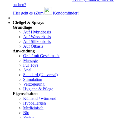
suchen?
Hier geht es z
Z
um
Kondomfinder!
Dams
Gleitgel & Sprays
Grundlage
Auf Hybridbasis
Auf Wasserbasis
Auf Silikonbasis
Auf Ölbasis
Anwendung
Oral / mit Geschmack
Massage
Für Toys
Anal
Standard (Universal)
Stimulation
Verzögerung
Hygiene & Pflege
Eigenschaften
Kühlend / wärmend
Hypoallergen
Medizinisch
Bio
Vegan