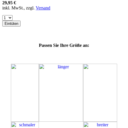
64E
29,95 €
64F
inkl. MwSt., zzgl.
Versand
64G
64K
64L
Eintüten
64M
69G
69H
69J
Passen Sie Ihre Größe an:
69K
69L
69M