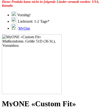
Dieses Produkt kann nicht in folgende Länder versandt werden: USA,
49F
Kanada
49G
51C
51E
Vorrätig!
51F
Lieferzeit: 1-2 Tage*
51G
51H
MyOne
53C
53D
53E
53F
53G
53H
55D
55E
55F
55G
55H
55J
57D
57E
57F
57G
57H
MyONE «Custom Fit»
57K