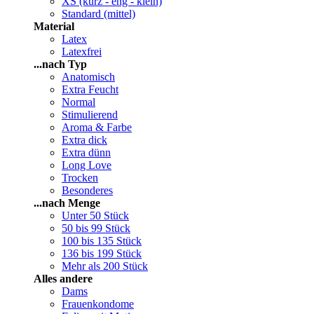
XS (kurz - eng - klein)
Standard (mittel)
Material
Latex
Latexfrei
...nach Typ
Anatomisch
Extra Feucht
Normal
Stimulierend
Aroma & Farbe
Extra dick
Extra dünn
Long Love
Trocken
Besonderes
...nach Menge
Unter 50 Stück
50 bis 99 Stück
100 bis 135 Stück
136 bis 199 Stück
Mehr als 200 Stück
Alles andere
Dams
Frauenkondome