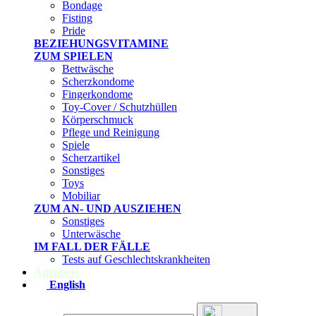
Bondage
Fisting
Pride
BEZIEHUNGSVITAMINE
ZUM SPIELEN
Bettwäsche
Scherzkondome
Fingerkondome
Toy-Cover / Schutzhüllen
Körperschmuck
Pflege und Reinigung
Spiele
Scherzartikel
Sonstiges
Toys
Mobiliar
ZUM AN- UND AUSZIEHEN
Sonstiges
Unterwäsche
IM FALL DER FÄLLE
Tests auf Geschlechtskrankheiten
Angebote
English