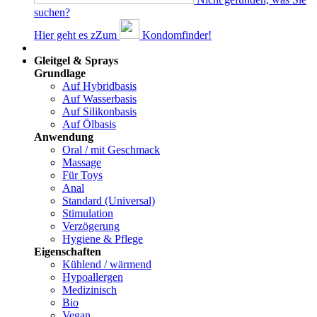
suchen?
Hier geht es z
Z
um
Kondomfinder!
Dams
Gleitgel & Sprays
Grundlage
Auf Hybridbasis
Auf Wasserbasis
Auf Silikonbasis
Auf Ölbasis
Anwendung
Oral / mit Geschmack
Massage
Für Toys
Anal
Standard (Universal)
Stimulation
Verzögerung
Hygiene & Pflege
Eigenschaften
Kühlend / wärmend
Hypoallergen
Medizinisch
Bio
Vegan