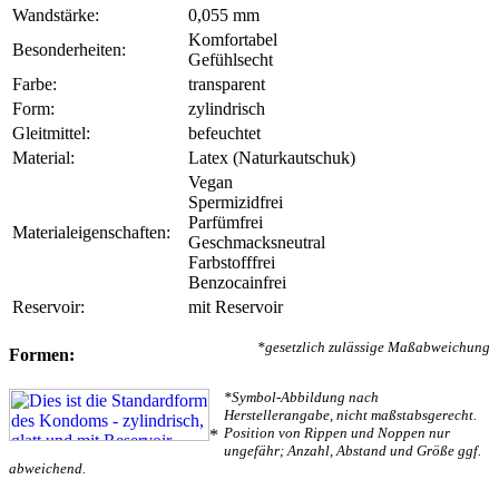
Wandstärke:
0,055 mm
Komfortabel
Besonderheiten:
Gefühlsecht
Farbe:
transparent
Form:
zylindrisch
Gleitmittel:
befeuchtet
Material:
Latex (Naturkautschuk)
Vegan
Spermizidfrei
Parfümfrei
Materialeigenschaften:
Geschmacksneutral
Farbstofffrei
Benzocainfrei
Reservoir:
mit Reservoir
*gesetzlich zulässige Maßabweichung
Formen:
*Symbol-Abbildung nach
Herstellerangabe, nicht maßstabsgerecht.
Position von Rippen und Noppen nur
*
ungefähr; Anzahl, Abstand und Größe ggf.
abweichend.