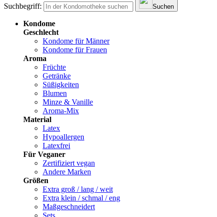
Suchbegriff:
Suchen
Kondome
Geschlecht
Kondome für Männer
Kondome für Frauen
Aroma
Früchte
Getränke
Süßigkeiten
Blumen
Minze & Vanille
Aroma-Mix
Material
Latex
Hypoallergen
Latexfrei
Für Veganer
Zertifiziert vegan
Andere Marken
Größen
Extra groß / lang / weit
Extra klein / schmal / eng
Maßgeschneidert
Sets