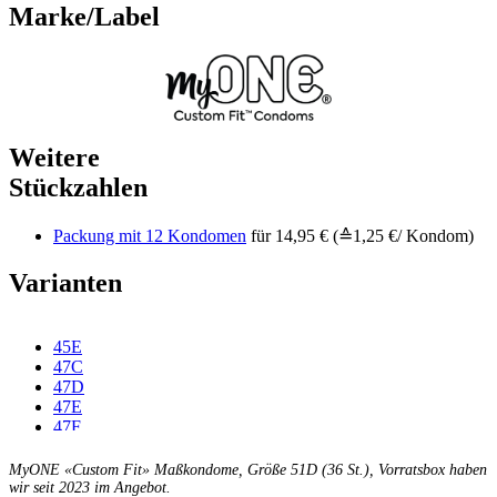
Marke/Label
Weitere
Stückzahlen
Packung mit 12 Kondomen
für 14,95 € (≙1,25 €/ Kondom)
Varianten
45E
47C
47D
47E
47F
49C
49D
MyONE «Custom Fit» Maßkondome, Größe 51D (36 St.), Vorratsbox haben
49E
wir seit 2023 im Angebot.