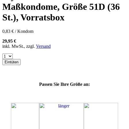
60E
Maßkondome, Größe 51D (36
60F
60G
St.), Vorratsbox
60H
60J
60K
0,83 € / Kondom
60L
64E
29,95 €
64F
inkl. MwSt., zzgl.
Versand
64G
64K
64L
Eintüten
64M
69G
69H
69J
Passen Sie Ihre Größe an:
69K
69L
69M