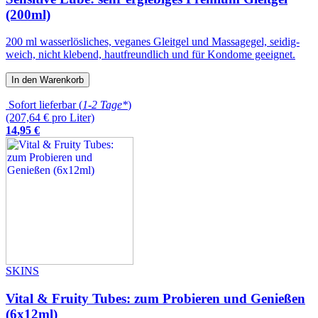
(200ml)
200 ml wasserlösliches, veganes Gleitgel und Massagegel, seidig-
weich, nicht klebend, hautfreundlich und für Kondome geeignet.
In den Warenkorb
Sofort lieferbar (
1-2 Tage*
)
(207,64 € pro Liter)
14
,
95
€
SKINS
Vital & Fruity Tubes: zum Probieren und Genießen
(6x12ml)