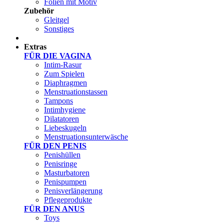
Folien mit Motiv
Zubehör
Gleitgel
Sonstiges
Test Sets
Extras
FÜR DIE VAGINA
Intim-Rasur
Zum Spielen
Diaphragmen
Menstruationstassen
Tampons
Intimhygiene
Dilatatoren
Liebeskugeln
Menstruationsunterwäsche
FÜR DEN PENIS
Penishüllen
Penisringe
Masturbatoren
Penispumpen
Penisverlängerung
Pflegeprodukte
FÜR DEN ANUS
Toys