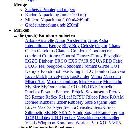
Menge
Sachets / Probierpackungen
Kleine Abpackung (unter 100 ml)
Mittlere Abpackung (100ml-249ml)
Große Abpackung (ab 250ml)
Marken
... die (auch) Kondome anbieten
Adore
Amarelle
Amor
Amsterdam
Anos
Asha
International
Beppy
Billy Boy
Celeste
Ceylor
Chaps
Chess Condoms
Claudia Condoms
Condomerie
condomi
Confortex
Control
Dansex
Durex
Easyglide
EGZO
Einhorn
ERCO
EXS
FAIR SQUARED
Faire
FCUK
feel
feelgood Condoms
Fromms
Glyde
HOT
Kamyra
Kondomotheke
Kung
LELO
London
Loovara
Love Match
Lovelyness
LustGlider
Manix
Masculan
Mister Size
Moods Condoms
More Amore
Muchacho
My.Size
MyOne
Oebre
OJO
ON)
ONE
Ormelle
Pamitex
Pasante
Peithora
Projekt Sexmuseum
Protex
R3
Recare
Reflex
ReLeaf
RFSU
Rilaco
Ritex
ROAM
Romed
Rubber Fucker
Rubbery
Safe
Sagami
Sam
Loves Max
Satisfyer
Secura
Sensitex
SensX
Sico
Silhouette
SKINS
SKYN
Smile
Sugant France
Terpan
TOP
Unilatex
UNIQ
Velvet
Verschiedene Hersteller
Vitalis
Wingman Kondome
World's Best
XO!
YVEX
... ohne Kondome im Sortiment