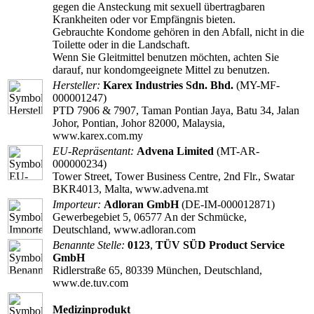
gegen die Ansteckung mit sexuell übertragbaren
Krankheiten oder vor Empfängnis bieten.
Gebrauchte Kondome gehören in den Abfall, nicht in die
Toilette oder in die Landschaft.
Wenn Sie Gleitmittel benutzen möchten, achten Sie
darauf, nur kondomgeeignete Mittel zu benutzen.
Hersteller:
Karex Industries Sdn. Bhd.
(MY-MF-
000001247)
PTD 7906 & 7907, Taman Pontian Jaya, Batu 34, Jalan
Johor, Pontian, Johor 82000, Malaysia,
www.karex.com.my
EU-Repräsentant:
Advena Limited
(MT-AR-
000000234)
Tower Street, Tower Business Centre, 2nd Flr., Swatar
BKR4013, Malta, www.advena.mt
Importeur:
Adloran GmbH
(DE-IM-000012871)
Gewerbegebiet 5, 06577 An der Schmücke,
Deutschland, www.adloran.com
Benannte Stelle:
0123
,
TÜV SÜD Product Service
GmbH
Ridlerstraße 65, 80339 München, Deutschland,
www.de.tuv.com
Medizinprodukt