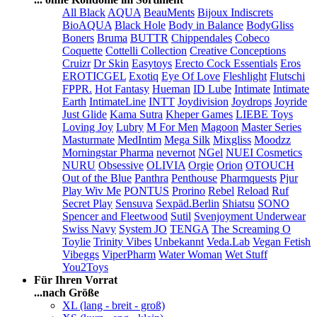
All Black
AQUA
BeauMents
Bijoux Indiscrets
BioAQUA
Black Hole
Body in Balance
BodyGliss
Boners
Bruma
BUTTR
Chippendales
Cobeco
Coquette
Cottelli Collection
Creative Conceptions
Cruizr
Dr Skin
Easytoys
Erecto Cock Essentials
Eros
EROTICGEL
Exotiq
Eye Of Love
Fleshlight
Flutschi
FPPR.
Hot Fantasy
Hueman
ID Lube
Intimate
Intimate
Earth
IntimateLine
INTT
Joydivision
Joydrops
Joyride
Just Glide
Kama Sutra
Kheper Games
LIEBE Toys
Loving Joy
Lubry
M For Men
Magoon
Master Series
Masturmate
MedIntim
Mega Silk
Mixgliss
Moodzz
Morningstar Pharma
nevernot
NGel
NUEI Cosmetics
NURU
Obsessive
OLIVIA
Orgie
Orion
OTOUCH
Out of the Blue
Panthra
Penthouse
Pharmquests
Pjur
Play Wiv Me
PONTUS
Prorino
Rebel
Reload
Ruf
Secret Play
Sensuva
Sexpäd.Berlin
Shiatsu
SONO
Spencer and Fleetwood
Sutil
Svenjoyment Underwear
Swiss Navy
System JO
TENGA
The Screaming O
Toylie
Trinity Vibes
Unbekannt
Veda.Lab
Vegan Fetish
Vibeggs
ViperPharm
Water Woman
Wet Stuff
You2Toys
Für Ihren Vorrat
...nach Größe
XL (lang - breit - groß)