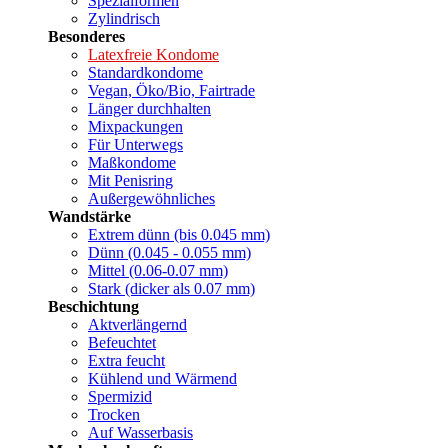
Spezialformen
Zylindrisch
Besonderes
Latexfreie Kondome
Standardkondome
Vegan, Öko/Bio, Fairtrade
Länger durchhalten
Mixpackungen
Für Unterwegs
Maßkondome
Mit Penisring
Außergewöhnliches
Wandstärke
Extrem dünn (bis 0.045 mm)
Dünn (0.045 - 0.055 mm)
Mittel (0.06-0.07 mm)
Stark (dicker als 0.07 mm)
Beschichtung
Aktverlängernd
Befeuchtet
Extra feucht
Kühlend und Wärmend
Spermizid
Trocken
Auf Wasserbasis