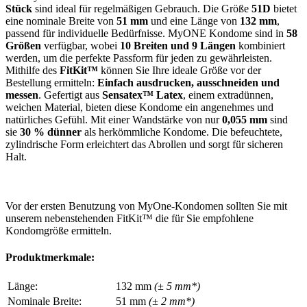
Stück
sind ideal für regelmäßigen Gebrauch. Die Größe
51D
bietet
eine nominale Breite von
51 mm
und eine Länge von
132 mm
,
passend für individuelle Bedürfnisse. MyONE Kondome sind in
58
Größen
verfügbar, wobei
10 Breiten und 9 Längen
kombiniert
werden, um die perfekte Passform für jeden zu gewährleisten.
Mithilfe des
FitKit™
können Sie Ihre ideale Größe vor der
Bestellung ermitteln:
Einfach ausdrucken, ausschneiden und
messen
. Gefertigt aus
Sensatex™ Latex
, einem extradünnen,
weichen Material, bieten diese Kondome ein angenehmes und
natürliches Gefühl. Mit einer Wandstärke von nur
0,055 mm
sind
sie
30 % dünner
als herkömmliche Kondome. Die befeuchtete,
zylindrische Form erleichtert das Abrollen und sorgt für sicheren
Halt.
Vor der ersten Benutzung von MyOne-Kondomen sollten Sie mit
unserem nebenstehenden FitKit™ die für Sie empfohlene
Kondomgröße ermitteln.
Produktmerkmale:
Länge:
132 mm
(± 5 mm*)
Nominale Breite:
51 mm
(± 2 mm*)