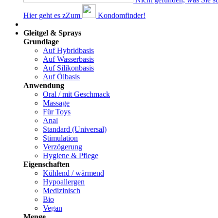
Hier geht es z
Z
um
Kondomfinder!
Dams
Gleitgel & Sprays
Grundlage
Auf Hybridbasis
Auf Wasserbasis
Auf Silikonbasis
Auf Ölbasis
Anwendung
Oral / mit Geschmack
Massage
Für Toys
Anal
Standard (Universal)
Stimulation
Verzögerung
Hygiene & Pflege
Eigenschaften
Kühlend / wärmend
Hypoallergen
Medizinisch
Bio
Vegan
Menge