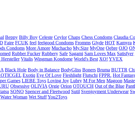
nal
Beppy
Billy Boy
Celeste
Ceylor
Chaps
Chess Condoms
Claudia C
ED
Faire
FCUK
feel
feelgood Condoms
Fromms
Glyde
HOT
Kamyra
ds Condoms
More Amore
Muchacho
My.Size
MyOne
Oebre
OJO
ON
omed
Rubber Fucker
Rubbery
Safe
Sagami
Sam Loves Max
Satisfyer
 Hersteller
Vitalis
Wingman Kondome
World's Best
XO!
YVEX
UA
Black Hole
Body in Balance
BodyGliss
Boners
Bruma
BUTTR
Ch
ROTICGEL
Exotiq
Eye Of Love
Fleshlight
Flutschi
FPPR.
Hot Fantas
per Games
LIEBE Toys
Loving Joy
Lubry
M For Men
Magoon
Maste
URU
Obsessive
OLIVIA
Orgie
Orion
OTOUCH
Out of the Blue
Pant
iatsu
SONO
Spencer and Fleetwood
Sutil
Svenjoyment Underwear
Sw
Water Woman
Wet Stuff
You2Toys