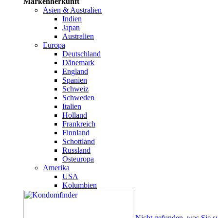
Markenherkunft
Asien & Australien
Indien
Japan
Australien
Europa
Deutschland
Dänemark
England
Spanien
Schweiz
Schweden
Italien
Holland
Frankreich
Finnland
Schottland
Russland
Osteuropa
Amerika
USA
Kolumbien
Nicht gefunden, was Sie s