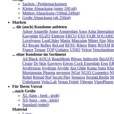
Sachets / Probierpackungen
Kleine Abpackung (unter 100 ml)
Mittlere Abpackung (100ml-249ml)
Große Abpackung (ab 250ml)
Marken
... die (auch) Kondome anbieten
Adore
Amarelle
Amor
Amsterdam
Anos
Asha Internatio
Easyglide
EGZO
Einhorn
ERCO
EXS
FAIR SQUAR
Lovelyness
LustGlider
Manix
Masculan
Mister Size
Moo
R3
Recare
Reflex
ReLeaf
RFSU
Rilaco
Ritex
ROAM
R
France
Terpan
TOP
Unilatex
UNIQ
Velvet
Verschiedene
... ohne Kondome im Sortiment
All Black
AQUA
BeauMents
Bijoux Indiscrets
BioAQ
Cruizr
Dr Skin
Easytoys
Erecto Cock Essentials
Eros
E
Joydivision
Joydrops
Joyride
Just Glide
Kama Sutra
Khe
Morningstar Pharma
nevernot
NGel
NUEI Cosmetics
N
Rebel
Reload
Ruf
Secret Play
Sensuva
Sexpäd.Berlin
Sh
Unbekannt
Veda.Lab
Vegan Fetish
Vibeggs
ViperPharm
Für Ihren Vorrat
...nach Größe
XL (lang - breit - groß)
XS (kurz - eng - klein)
Standard (mittel)
Material
Latex