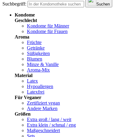
Suchbegriff:
Suchen
Kondome
Geschlecht
Kondome für Männer
Kondome für Frauen
Aroma
Früchte
Getränke
Süßigkeiten
Blumen
Minze & Vanille
Aroma-Mix
Material
Latex
Hypoallergen
Latexfrei
Für Veganer
Zertifiziert vegan
Andere Marken
Größen
Extra groß / lang / weit
Extra klein / schmal / eng
Maßgeschneidert
Sets