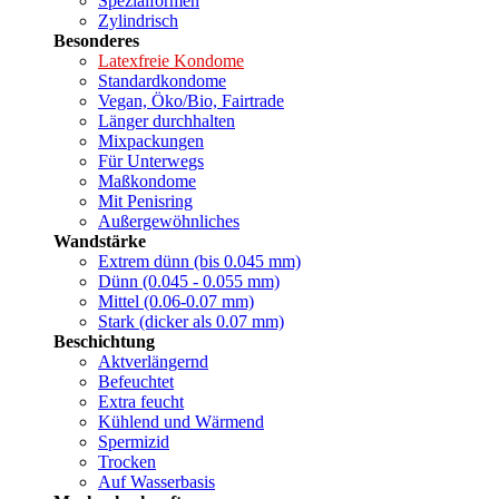
Spezialformen
Zylindrisch
Besonderes
Latexfreie Kondome
Standardkondome
Vegan, Öko/Bio, Fairtrade
Länger durchhalten
Mixpackungen
Für Unterwegs
Maßkondome
Mit Penisring
Außergewöhnliches
Wandstärke
Extrem dünn (bis 0.045 mm)
Dünn (0.045 - 0.055 mm)
Mittel (0.06-0.07 mm)
Stark (dicker als 0.07 mm)
Beschichtung
Aktverlängernd
Befeuchtet
Extra feucht
Kühlend und Wärmend
Spermizid
Trocken
Auf Wasserbasis