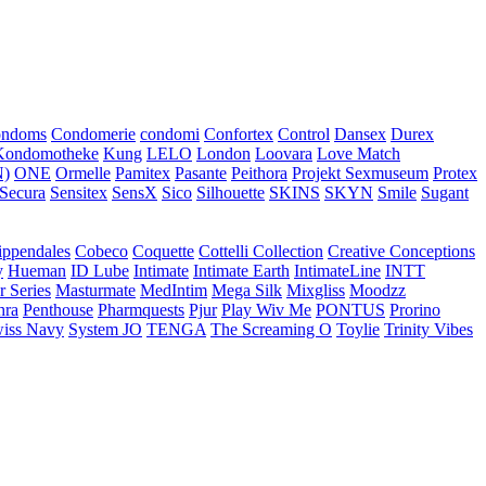
ondoms
Condomerie
condomi
Confortex
Control
Dansex
Durex
Kondomotheke
Kung
LELO
London
Loovara
Love Match
)
ONE
Ormelle
Pamitex
Pasante
Peithora
Projekt Sexmuseum
Protex
Secura
Sensitex
SensX
Sico
Silhouette
SKINS
SKYN
Smile
Sugant
ippendales
Cobeco
Coquette
Cottelli Collection
Creative Conceptions
y
Hueman
ID Lube
Intimate
Intimate Earth
IntimateLine
INTT
r Series
Masturmate
MedIntim
Mega Silk
Mixgliss
Moodzz
hra
Penthouse
Pharmquests
Pjur
Play Wiv Me
PONTUS
Prorino
iss Navy
System JO
TENGA
The Screaming O
Toylie
Trinity Vibes