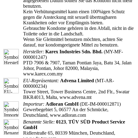
angegebenen Datum sollten Sie das Kondom nicht mehr
benutzen.
Kein Verhütungsmittel kann einen 100%igen Schutz
gegen die Ansteckung mit sexuell übertragbaren
Krankheiten oder vor Empfängnis bieten.
Gebrauchte Kondome gehören in den Abfall, nicht in die
Toilette oder in die Landschaft.
Wenn Sie Gleitmittel benutzen möchten, achten Sie
darauf, nur kondomgeeignete Mittel zu benutzen.
Hersteller:
Karex Industries Sdn. Bhd.
(MY-MF-
000001247)
PTD 7906 & 7907, Taman Pontian Jaya, Batu 34, Jalan
Johor, Pontian, Johor 82000, Malaysia,
www.karex.com.my
EU-Repräsentant:
Advena Limited
(MT-AR-
000000234)
Tower Street, Tower Business Centre, 2nd Flr., Swatar
BKR4013, Malta, www.advena.mt
Importeur:
Adloran GmbH
(DE-IM-000012871)
Gewerbegebiet 5, 06577 An der Schmücke,
Deutschland, www.adloran.com
Benannte Stelle:
0123
,
TÜV SÜD Product Service
GmbH
Ridlerstraße 65, 80339 München, Deutschland,