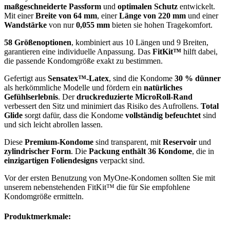
maßgeschneiderte Passform
und
optimalen Schutz
entwickelt.
Mit einer
Breite von 64 mm
, einer
Länge von 220 mm
und einer
Wandstärke
von nur
0,055 mm
bieten sie hohen Tragekomfort.
58 Größenoptionen
, kombiniert aus 10 Längen und 9 Breiten,
garantieren eine individuelle Anpassung. Das
FitKit™
hilft dabei,
die passende Kondomgröße exakt zu bestimmen.
Gefertigt aus
Sensatex™-Latex
, sind die Kondome
30 % dünner
als herkömmliche Modelle und fördern ein
natürliches
Gefühlserlebnis
. Der
druckreduzierte MicroRoll-Rand
verbessert den Sitz und minimiert das Risiko des Aufrollens.
Total
Glide
sorgt dafür, dass die Kondome
vollständig befeuchtet
sind
und sich leicht abrollen lassen.
Diese
Premium-Kondome
sind transparent, mit
Reservoir
und
zylindrischer Form
. Die
Packung enthält 36 Kondome
, die in
einzigartigen Foliendesigns
verpackt sind.
Vor der ersten Benutzung von MyOne-Kondomen sollten Sie mit
unserem nebenstehenden FitKit™ die für Sie empfohlene
Kondomgröße ermitteln.
Produktmerkmale: