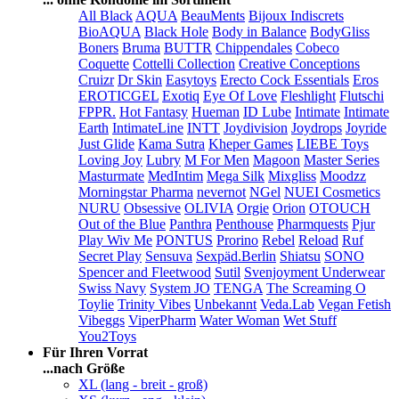
All Black
AQUA
BeauMents
Bijoux Indiscrets
BioAQUA
Black Hole
Body in Balance
BodyGliss
Boners
Bruma
BUTTR
Chippendales
Cobeco
Coquette
Cottelli Collection
Creative Conceptions
Cruizr
Dr Skin
Easytoys
Erecto Cock Essentials
Eros
EROTICGEL
Exotiq
Eye Of Love
Fleshlight
Flutschi
FPPR.
Hot Fantasy
Hueman
ID Lube
Intimate
Intimate
Earth
IntimateLine
INTT
Joydivision
Joydrops
Joyride
Just Glide
Kama Sutra
Kheper Games
LIEBE Toys
Loving Joy
Lubry
M For Men
Magoon
Master Series
Masturmate
MedIntim
Mega Silk
Mixgliss
Moodzz
Morningstar Pharma
nevernot
NGel
NUEI Cosmetics
NURU
Obsessive
OLIVIA
Orgie
Orion
OTOUCH
Out of the Blue
Panthra
Penthouse
Pharmquests
Pjur
Play Wiv Me
PONTUS
Prorino
Rebel
Reload
Ruf
Secret Play
Sensuva
Sexpäd.Berlin
Shiatsu
SONO
Spencer and Fleetwood
Sutil
Svenjoyment Underwear
Swiss Navy
System JO
TENGA
The Screaming O
Toylie
Trinity Vibes
Unbekannt
Veda.Lab
Vegan Fetish
Vibeggs
ViperPharm
Water Woman
Wet Stuff
You2Toys
Für Ihren Vorrat
...nach Größe
XL (lang - breit - groß)