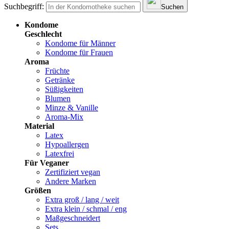
Suchbegriff:
Suchen
Kondome
Geschlecht
Kondome für Männer
Kondome für Frauen
Aroma
Früchte
Getränke
Süßigkeiten
Blumen
Minze & Vanille
Aroma-Mix
Material
Latex
Hypoallergen
Latexfrei
Für Veganer
Zertifiziert vegan
Andere Marken
Größen
Extra groß / lang / weit
Extra klein / schmal / eng
Maßgeschneidert
Sets