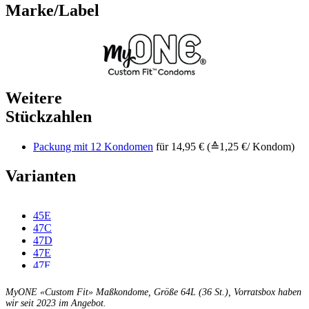
Marke/Label
Weitere
Stückzahlen
Packung mit 12 Kondomen
für 14,95 € (≙1,25 €/ Kondom)
Varianten
45E
47C
47D
47E
47F
49C
49D
MyONE «Custom Fit» Maßkondome, Größe 64L (36 St.), Vorratsbox haben
49E
wir seit 2023 im Angebot.