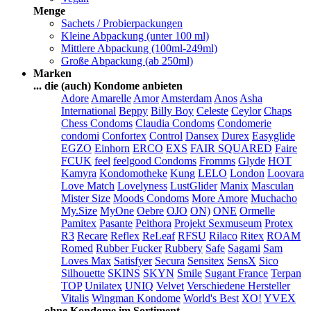
Menge
Sachets / Probierpackungen
Kleine Abpackung (unter 100 ml)
Mittlere Abpackung (100ml-249ml)
Große Abpackung (ab 250ml)
Marken
... die (auch) Kondome anbieten
Adore
Amarelle
Amor
Amsterdam
Anos
Asha
International
Beppy
Billy Boy
Celeste
Ceylor
Chaps
Chess Condoms
Claudia Condoms
Condomerie
condomi
Confortex
Control
Dansex
Durex
Easyglide
EGZO
Einhorn
ERCO
EXS
FAIR SQUARED
Faire
FCUK
feel
feelgood Condoms
Fromms
Glyde
HOT
Kamyra
Kondomotheke
Kung
LELO
London
Loovara
Love Match
Lovelyness
LustGlider
Manix
Masculan
Mister Size
Moods Condoms
More Amore
Muchacho
My.Size
MyOne
Oebre
OJO
ON)
ONE
Ormelle
Pamitex
Pasante
Peithora
Projekt Sexmuseum
Protex
R3
Recare
Reflex
ReLeaf
RFSU
Rilaco
Ritex
ROAM
Romed
Rubber Fucker
Rubbery
Safe
Sagami
Sam
Loves Max
Satisfyer
Secura
Sensitex
SensX
Sico
Silhouette
SKINS
SKYN
Smile
Sugant France
Terpan
TOP
Unilatex
UNIQ
Velvet
Verschiedene Hersteller
Vitalis
Wingman Kondome
World's Best
XO!
YVEX
... ohne Kondome im Sortiment