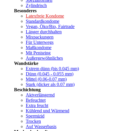
Spezialformen
Zylindrisch
Besonderes
Latexfreie Kondome
Standardkondome
Vegan, Öko/Bio, Fairtrade
Länger durchhalten
Mixpackungen
Für Unterwegs
Maßkondome
Mit Penisring
Außergewöhnliches
Wandstärke
Extrem dünn (bis 0.045 mm)
Dünn (0.045 - 0.055 mm)
Mittel (0.06-0.07 mm)
Stark (dicker als 0.07 mm)
Beschichtung
Aktverlängernd
Befeuchtet
Extra feucht
Kühlend und Wärmend
Spermizid
Trocken
Auf Wasserbasis