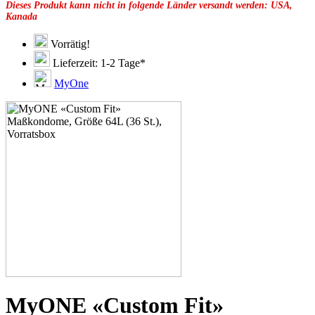
Dieses Produkt kann nicht in folgende Länder versandt werden: USA,
49F
Kanada
49G
51C
51D
Vorrätig!
51E
Lieferzeit: 1-2 Tage*
51F
51G
MyOne
51H
53C
53D
53E
53F
53G
53H
55D
55E
55F
55G
55H
55J
57D
57E
57F
57G
MyONE «Custom Fit»
57H