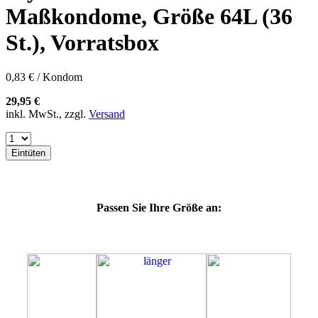
57K
Maßkondome, Größe 64L (36
60E
60F
St.), Vorratsbox
60G
60H
60J
0,83 € / Kondom
60K
60L
29,95 €
64E
inkl. MwSt., zzgl.
Versand
64F
64G
64K
Eintüten
64M
69G
69H
69J
Passen Sie Ihre Größe an:
69K
69L
69M