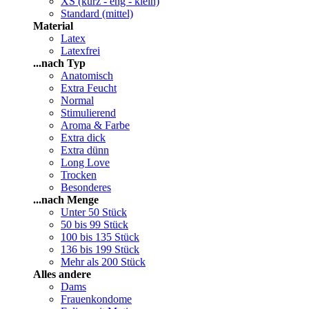
XS (kurz - eng - klein)
Standard (mittel)
Material
Latex
Latexfrei
...nach Typ
Anatomisch
Extra Feucht
Normal
Stimulierend
Aroma & Farbe
Extra dick
Extra dünn
Long Love
Trocken
Besonderes
...nach Menge
Unter 50 Stück
50 bis 99 Stück
100 bis 135 Stück
136 bis 199 Stück
Mehr als 200 Stück
Alles andere
Dams
Frauenkondome