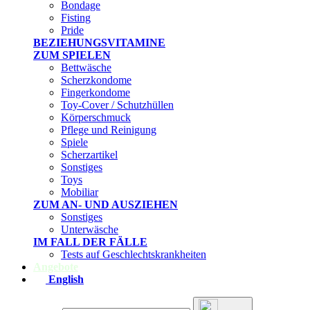
Bondage
Fisting
Pride
BEZIEHUNGSVITAMINE
ZUM SPIELEN
Bettwäsche
Scherzkondome
Fingerkondome
Toy-Cover / Schutzhüllen
Körperschmuck
Pflege und Reinigung
Spiele
Scherzartikel
Sonstiges
Toys
Mobiliar
ZUM AN- UND AUSZIEHEN
Sonstiges
Unterwäsche
IM FALL DER FÄLLE
Tests auf Geschlechtskrankheiten
Angebote
English