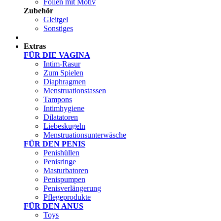
Folien mit Motiv
Zubehör
Gleitgel
Sonstiges
Test Sets
Extras
FÜR DIE VAGINA
Intim-Rasur
Zum Spielen
Diaphragmen
Menstruationstassen
Tampons
Intimhygiene
Dilatatoren
Liebeskugeln
Menstruationsunterwäsche
FÜR DEN PENIS
Penishüllen
Penisringe
Masturbatoren
Penispumpen
Penisverlängerung
Pflegeprodukte
FÜR DEN ANUS
Toys