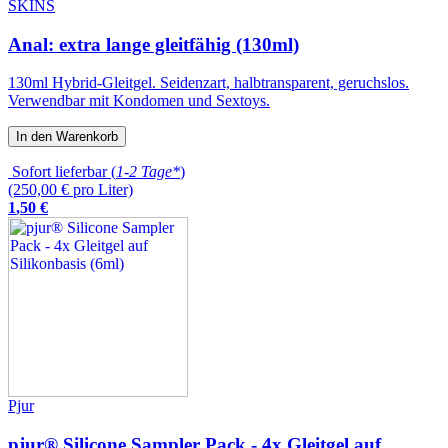
SKINS
Anal: extra lange gleitfähig (130ml)
130ml Hybrid-Gleitgel. Seidenzart, halbtransparent, geruchslos.
Verwendbar mit Kondomen und Sextoys.
In den Warenkorb
Sofort lieferbar (
1-2 Tage*
)
(250,00 € pro Liter)
1
,
50
€
Pjur
pjur® Silicone Sampler Pack - 4x Gleitgel auf