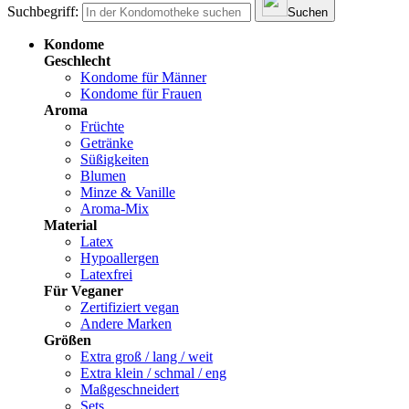
Suchbegriff:
Suchen
Kondome
Geschlecht
Kondome für Männer
Kondome für Frauen
Aroma
Früchte
Getränke
Süßigkeiten
Blumen
Minze & Vanille
Aroma-Mix
Material
Latex
Hypoallergen
Latexfrei
Für Veganer
Zertifiziert vegan
Andere Marken
Größen
Extra groß / lang / weit
Extra klein / schmal / eng
Maßgeschneidert
Sets