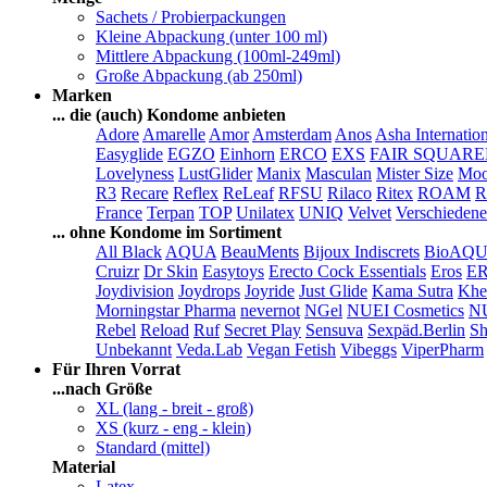
Sachets / Probierpackungen
Kleine Abpackung (unter 100 ml)
Mittlere Abpackung (100ml-249ml)
Große Abpackung (ab 250ml)
Marken
... die (auch) Kondome anbieten
Adore
Amarelle
Amor
Amsterdam
Anos
Asha Internatio
Easyglide
EGZO
Einhorn
ERCO
EXS
FAIR SQUAR
Lovelyness
LustGlider
Manix
Masculan
Mister Size
Moo
R3
Recare
Reflex
ReLeaf
RFSU
Rilaco
Ritex
ROAM
R
France
Terpan
TOP
Unilatex
UNIQ
Velvet
Verschiedene
... ohne Kondome im Sortiment
All Black
AQUA
BeauMents
Bijoux Indiscrets
BioAQ
Cruizr
Dr Skin
Easytoys
Erecto Cock Essentials
Eros
E
Joydivision
Joydrops
Joyride
Just Glide
Kama Sutra
Khe
Morningstar Pharma
nevernot
NGel
NUEI Cosmetics
N
Rebel
Reload
Ruf
Secret Play
Sensuva
Sexpäd.Berlin
Sh
Unbekannt
Veda.Lab
Vegan Fetish
Vibeggs
ViperPharm
Für Ihren Vorrat
...nach Größe
XL (lang - breit - groß)
XS (kurz - eng - klein)
Standard (mittel)
Material
Latex