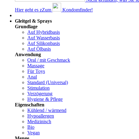
Hier geht es z
Z
um
Kondomfinder!
Dams
Gleitgel & Sprays
Grundlage
Auf Hybridbasis
Auf Wasserbasis
Auf Silikonbasis
Auf Ölbasis
Anwendung
Oral / mit Geschmack
Massage
Für Toys
Anal
Standard (Universal)
Stimulation
Verzögerung
Hygiene & Pflege
Eigenschaften
Kühlend / wärmend
Hypoallergen
Medizinisch
Bio
Vegan
Menge