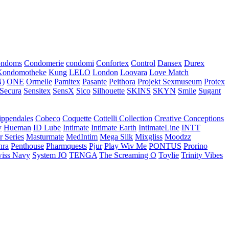
ondoms
Condomerie
condomi
Confortex
Control
Dansex
Durex
Kondomotheke
Kung
LELO
London
Loovara
Love Match
)
ONE
Ormelle
Pamitex
Pasante
Peithora
Projekt Sexmuseum
Protex
Secura
Sensitex
SensX
Sico
Silhouette
SKINS
SKYN
Smile
Sugant
ippendales
Cobeco
Coquette
Cottelli Collection
Creative Conceptions
y
Hueman
ID Lube
Intimate
Intimate Earth
IntimateLine
INTT
r Series
Masturmate
MedIntim
Mega Silk
Mixgliss
Moodzz
hra
Penthouse
Pharmquests
Pjur
Play Wiv Me
PONTUS
Prorino
iss Navy
System JO
TENGA
The Screaming O
Toylie
Trinity Vibes