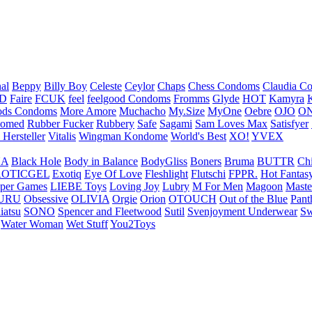
nal
Beppy
Billy Boy
Celeste
Ceylor
Chaps
Chess Condoms
Claudia C
ED
Faire
FCUK
feel
feelgood Condoms
Fromms
Glyde
HOT
Kamyra
ds Condoms
More Amore
Muchacho
My.Size
MyOne
Oebre
OJO
ON
omed
Rubber Fucker
Rubbery
Safe
Sagami
Sam Loves Max
Satisfyer
 Hersteller
Vitalis
Wingman Kondome
World's Best
XO!
YVEX
UA
Black Hole
Body in Balance
BodyGliss
Boners
Bruma
BUTTR
Ch
ROTICGEL
Exotiq
Eye Of Love
Fleshlight
Flutschi
FPPR.
Hot Fantas
per Games
LIEBE Toys
Loving Joy
Lubry
M For Men
Magoon
Maste
URU
Obsessive
OLIVIA
Orgie
Orion
OTOUCH
Out of the Blue
Pant
iatsu
SONO
Spencer and Fleetwood
Sutil
Svenjoyment Underwear
Sw
Water Woman
Wet Stuff
You2Toys