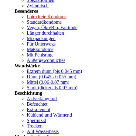
Spezialformen
Zylindrisch
Besonderes
Latexfreie Kondome
Standardkondome
Vegan, Öko/Bio, Fairtrade
Länger durchhalten
Mixpackungen
Für Unterwegs
Maßkondome
Mit Penisring
Außergewöhnliches
Wandstärke
Extrem dünn (bis 0.045 mm)
Dünn (0.045 - 0.055 mm)
Mittel (0.06-0.07 mm)
Stark (dicker als 0.07 mm)
Beschichtung
Aktverlängernd
Befeuchtet
Extra feucht
Kühlend und Wärmend
Spermizid
Trocken
Auf Wasserbasis