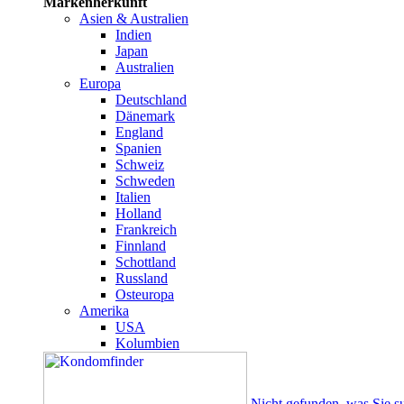
Markenherkunft
Asien & Australien
Indien
Japan
Australien
Europa
Deutschland
Dänemark
England
Spanien
Schweiz
Schweden
Italien
Holland
Frankreich
Finnland
Schottland
Russland
Osteuropa
Amerika
USA
Kolumbien
Nicht gefunden, was Sie s