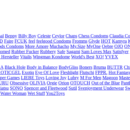
nal
Beppy
Billy Boy
Celeste
Ceylor
Chaps
Chess Condoms
Claudia C
ED
Faire
FCUK
feel
feelgood Condoms
Fromms
Glyde
HOT
Kamyra
ds Condoms
More Amore
Muchacho
My.Size
MyOne
Oebre
OJO
ON
omed
Rubber Fucker
Rubbery
Safe
Sagami
Sam Loves Max
Satisfyer
 Hersteller
Vitalis
Wingman Kondome
World's Best
XO!
YVEX
UA
Black Hole
Body in Balance
BodyGliss
Boners
Bruma
BUTTR
Ch
ROTICGEL
Exotiq
Eye Of Love
Fleshlight
Flutschi
FPPR.
Hot Fantas
per Games
LIEBE Toys
Loving Joy
Lubry
M For Men
Magoon
Maste
URU
Obsessive
OLIVIA
Orgie
Orion
OTOUCH
Out of the Blue
Pant
iatsu
SONO
Spencer and Fleetwood
Sutil
Svenjoyment Underwear
Sw
Water Woman
Wet Stuff
You2Toys