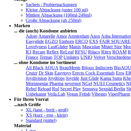
Sachets / Probierpackungen
Kleine Abpackung (unter 100 ml)
Mittlere Abpackung (100ml-249ml)
Große Abpackung (ab 250ml)
Marken
... die (auch) Kondome anbieten
Adore
Amarelle
Amor
Amsterdam
Anos
Asha Internatio
Easyglide
EGZO
Einhorn
ERCO
EXS
FAIR SQUAR
Lovelyness
LustGlider
Manix
Masculan
Mister Size
Moo
R3
Recare
Reflex
ReLeaf
RFSU
Rilaco
Ritex
ROAM
R
France
Terpan
TOP
Unilatex
UNIQ
Velvet
Verschiedene
... ohne Kondome im Sortiment
All Black
AQUA
BeauMents
Bijoux Indiscrets
BioAQ
Cruizr
Dr Skin
Easytoys
Erecto Cock Essentials
Eros
E
Joydivision
Joydrops
Joyride
Just Glide
Kama Sutra
Khe
Morningstar Pharma
nevernot
NGel
NUEI Cosmetics
N
Rebel
Reload
Ruf
Secret Play
Sensuva
Sexpäd.Berlin
Sh
Unbekannt
Veda.Lab
Vegan Fetish
Vibeggs
ViperPharm
Für Ihren Vorrat
...nach Größe
XL (lang - breit - groß)
XS (kurz - eng - klein)
Standard (mittel)
Material
Latex