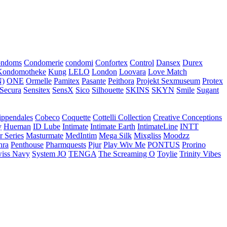
ondoms
Condomerie
condomi
Confortex
Control
Dansex
Durex
Kondomotheke
Kung
LELO
London
Loovara
Love Match
)
ONE
Ormelle
Pamitex
Pasante
Peithora
Projekt Sexmuseum
Protex
Secura
Sensitex
SensX
Sico
Silhouette
SKINS
SKYN
Smile
Sugant
ippendales
Cobeco
Coquette
Cottelli Collection
Creative Conceptions
y
Hueman
ID Lube
Intimate
Intimate Earth
IntimateLine
INTT
r Series
Masturmate
MedIntim
Mega Silk
Mixgliss
Moodzz
hra
Penthouse
Pharmquests
Pjur
Play Wiv Me
PONTUS
Prorino
iss Navy
System JO
TENGA
The Screaming O
Toylie
Trinity Vibes