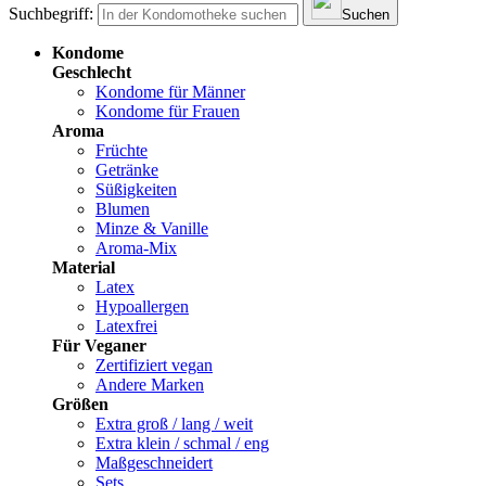
Suchbegriff:
Suchen
Kondome
Geschlecht
Kondome für Männer
Kondome für Frauen
Aroma
Früchte
Getränke
Süßigkeiten
Blumen
Minze & Vanille
Aroma-Mix
Material
Latex
Hypoallergen
Latexfrei
Für Veganer
Zertifiziert vegan
Andere Marken
Größen
Extra groß / lang / weit
Extra klein / schmal / eng
Maßgeschneidert
Sets