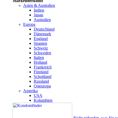
Markenherkunft
Asien & Australien
Indien
Japan
Australien
Europa
Deutschland
Dänemark
England
Spanien
Schweiz
Schweden
Italien
Holland
Frankreich
Finnland
Schottland
Russland
Osteuropa
Amerika
USA
Kolumbien
Nicht gefunden, was Sie s