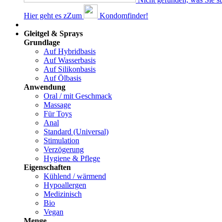
Hier geht es z
Z
um
Kondomfinder!
Dams
Gleitgel & Sprays
Grundlage
Auf Hybridbasis
Auf Wasserbasis
Auf Silikonbasis
Auf Ölbasis
Anwendung
Oral / mit Geschmack
Massage
Für Toys
Anal
Standard (Universal)
Stimulation
Verzögerung
Hygiene & Pflege
Eigenschaften
Kühlend / wärmend
Hypoallergen
Medizinisch
Bio
Vegan
Menge