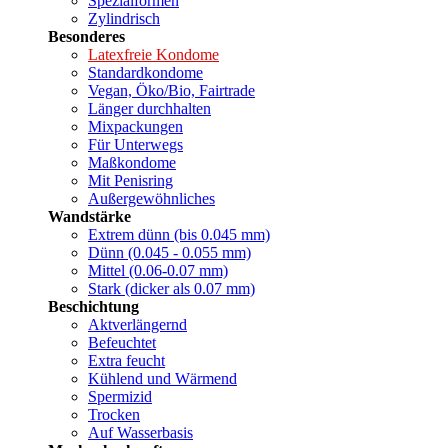
Spezialformen
Zylindrisch
Besonderes
Latexfreie Kondome
Standardkondome
Vegan, Öko/Bio, Fairtrade
Länger durchhalten
Mixpackungen
Für Unterwegs
Maßkondome
Mit Penisring
Außergewöhnliches
Wandstärke
Extrem dünn (bis 0.045 mm)
Dünn (0.045 - 0.055 mm)
Mittel (0.06-0.07 mm)
Stark (dicker als 0.07 mm)
Beschichtung
Aktverlängernd
Befeuchtet
Extra feucht
Kühlend und Wärmend
Spermizid
Trocken
Auf Wasserbasis