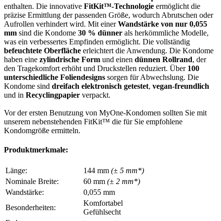
enthalten. Die innovative
FitKit™-Technologie
ermöglicht die
präzise Ermittlung der passenden Größe, wodurch Abrutschen oder
Aufrollen verhindert wird. Mit einer
Wandstärke von nur 0,055
mm
sind die Kondome
30 % dünner
als herkömmliche Modelle,
was ein verbessertes Empfinden ermöglicht. Die vollständig
befeuchtete Oberfläche
erleichtert die Anwendung. Die Kondome
haben eine
zylindrische Form
und einen
dünnen Rollrand
, der
den Tragekomfort erhöht und Druckstellen reduziert. Über
100
unterschiedliche Foliendesigns
sorgen für Abwechslung. Die
Kondome sind
dreifach elektronisch getestet
,
vegan-freundlich
und in
Recyclingpapier
verpackt.
Vor der ersten Benutzung von MyOne-Kondomen sollten Sie mit
unserem nebenstehenden FitKit™ die für Sie empfohlene
Kondomgröße ermitteln.
Produktmerkmale:
Länge:
144 mm
(± 5 mm*)
Nominale Breite:
60 mm
(± 2 mm*)
Wandstärke:
0,055 mm
Komfortabel
Besonderheiten:
Gefühlsecht