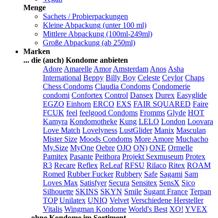
Menge
Sachets / Probierpackungen
Kleine Abpackung (unter 100 ml)
Mittlere Abpackung (100ml-249ml)
Große Abpackung (ab 250ml)
Marken
... die (auch) Kondome anbieten
Adore
Amarelle
Amor
Amsterdam
Anos
Asha
International
Beppy
Billy Boy
Celeste
Ceylor
Chaps
Chess Condoms
Claudia Condoms
Condomerie
condomi
Confortex
Control
Dansex
Durex
Easyglide
EGZO
Einhorn
ERCO
EXS
FAIR SQUARED
Faire
FCUK
feel
feelgood Condoms
Fromms
Glyde
HOT
Kamyra
Kondomotheke
Kung
LELO
London
Loovara
Love Match
Lovelyness
LustGlider
Manix
Masculan
Mister Size
Moods Condoms
More Amore
Muchacho
My.Size
MyOne
Oebre
OJO
ON)
ONE
Ormelle
Pamitex
Pasante
Peithora
Projekt Sexmuseum
Protex
R3
Recare
Reflex
ReLeaf
RFSU
Rilaco
Ritex
ROAM
Romed
Rubber Fucker
Rubbery
Safe
Sagami
Sam
Loves Max
Satisfyer
Secura
Sensitex
SensX
Sico
Silhouette
SKINS
SKYN
Smile
Sugant France
Terpan
TOP
Unilatex
UNIQ
Velvet
Verschiedene Hersteller
Vitalis
Wingman Kondome
World's Best
XO!
YVEX
... ohne Kondome im Sortiment