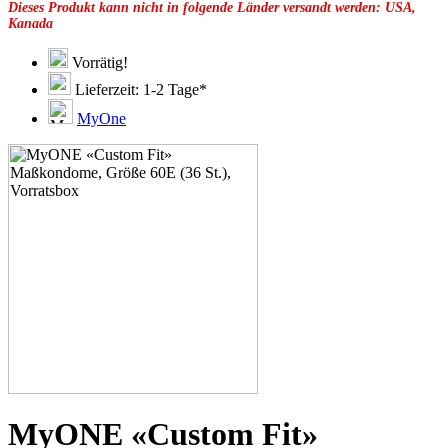
Dieses Produkt kann nicht in folgende Länder versandt werden: USA,
49F
Kanada
49G
51C
51D
Vorrätig!
51E
Lieferzeit: 1-2 Tage*
51F
51G
MyOne
51H
53C
53D
53E
53F
53G
53H
55D
55E
55F
55G
55H
55J
57D
57E
57F
57G
MyONE «Custom Fit»
57H