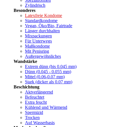
Spezialformen
Zylindrisch
Besonderes
Latexfreie Kondome
Standardkondome
Vegan, Öko/Bio, Fairtrade
Länger durchhalten
Mixpackungen
Für Unterwegs
Maßkondome
Mit Penisring
Außergewöhnliches
Wandstärke
Extrem dünn (bis 0.045 mm)
Dünn (0.045 - 0.055 mm)
Mittel (0.06-0.07 mm)
Stark (dicker als 0.07 mm)
Beschichtung
Aktverlängernd
Befeuchtet
Extra feucht
Kühlend und Wärmend
Spermizid
Trocken
Auf Wasserbasis