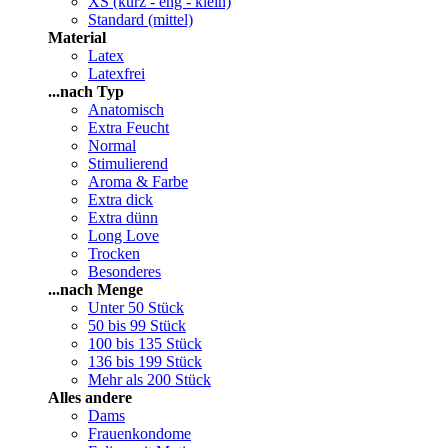
XS (kurz - eng - klein)
Standard (mittel)
Material
Latex
Latexfrei
...nach Typ
Anatomisch
Extra Feucht
Normal
Stimulierend
Aroma & Farbe
Extra dick
Extra dünn
Long Love
Trocken
Besonderes
...nach Menge
Unter 50 Stück
50 bis 99 Stück
100 bis 135 Stück
136 bis 199 Stück
Mehr als 200 Stück
Alles andere
Dams
Frauenkondome