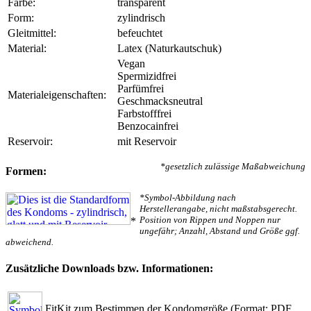
Farbe:
transparent
Form:
zylindrisch
Gleitmittel:
befeuchtet
Material:
Latex (Naturkautschuk)
Vegan
Spermizidfrei
Parfümfrei
Materialeigenschaften:
Geschmacksneutral
Farbstofffrei
Benzocainfrei
Reservoir:
mit Reservoir
*gesetzlich zulässige Maßabweichung
Formen:
*Symbol-Abbildung nach
Herstellerangabe, nicht maßstabsgerecht.
Position von Rippen und Noppen nur
*
ungefähr; Anzahl, Abstand und Größe ggf.
abweichend.
Zusätzliche Downloads bzw. Informationen:
FitKit zum Bestimmen der Kondomgröße
(Format: PDF,