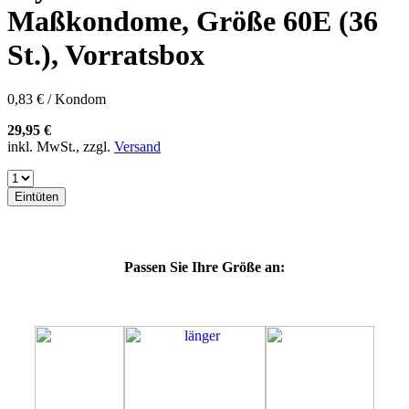
57K
Maßkondome, Größe 60E (36
60F
60G
St.), Vorratsbox
60H
60J
60K
0,83 € / Kondom
60L
64E
29,95 €
64F
inkl. MwSt., zzgl.
Versand
64G
64K
64L
Eintüten
64M
69G
69H
69J
Passen Sie Ihre Größe an:
69K
69L
69M