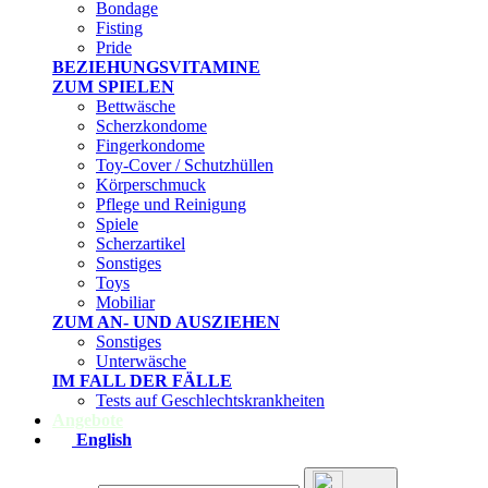
Bondage
Fisting
Pride
BEZIEHUNGSVITAMINE
ZUM SPIELEN
Bettwäsche
Scherzkondome
Fingerkondome
Toy-Cover / Schutzhüllen
Körperschmuck
Pflege und Reinigung
Spiele
Scherzartikel
Sonstiges
Toys
Mobiliar
ZUM AN- UND AUSZIEHEN
Sonstiges
Unterwäsche
IM FALL DER FÄLLE
Tests auf Geschlechtskrankheiten
Angebote
English