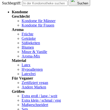
Suchbegriff:
Suchen
Kondome
Geschlecht
Kondome für Männer
Kondome für Frauen
Aroma
Früchte
Getränke
Süßigkeiten
Blumen
Minze & Vanille
Aroma-Mix
Material
Latex
Hypoallergen
Latexfrei
Für Veganer
Zertifiziert vegan
Andere Marken
Größen
Extra groß / lang / weit
Extra klein / schmal / eng
Maßgeschneidert
Sets