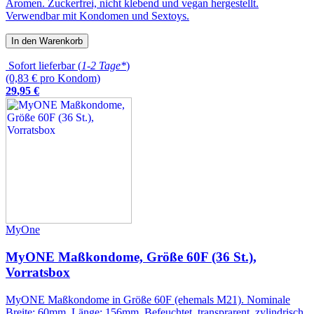
Aromen. Zuckerfrei, nicht klebend und vegan hergestellt.
Verwendbar mit Kondomen und Sextoys.
In den Warenkorb
Sofort lieferbar (
1-2 Tage*
)
(0,83 € pro Kondom)
29
,
95
€
MyOne
MyONE Maßkondome, Größe 60F (36 St.),
Vorratsbox
MyONE Maßkondome in Größe 60F (ehemals M21). Nominale
Breite: 60mm, Länge: 156mm. Befeuchtet, transprarent, zylindrisch