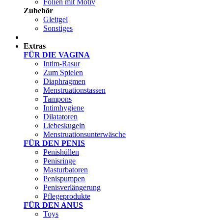
Folien mit Motiv
Zubehör
Gleitgel
Sonstiges
Test Sets
Extras
FÜR DIE VAGINA
Intim-Rasur
Zum Spielen
Diaphragmen
Menstruationstassen
Tampons
Intimhygiene
Dilatatoren
Liebeskugeln
Menstruationsunterwäsche
FÜR DEN PENIS
Penishüllen
Penisringe
Masturbatoren
Penispumpen
Penisverlängerung
Pflegeprodukte
FÜR DEN ANUS
Toys