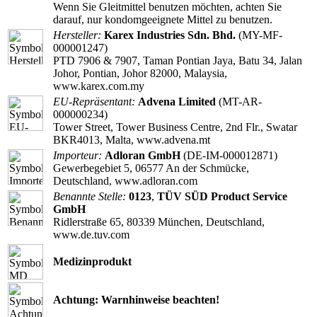
Wenn Sie Gleitmittel benutzen möchten, achten Sie
darauf, nur kondomgeeignete Mittel zu benutzen.
Hersteller:
Karex Industries Sdn. Bhd.
(MY-MF-
000001247)
PTD 7906 & 7907, Taman Pontian Jaya, Batu 34, Jalan
Johor, Pontian, Johor 82000, Malaysia,
www.karex.com.my
EU-Repräsentant:
Advena Limited
(MT-AR-
000000234)
Tower Street, Tower Business Centre, 2nd Flr., Swatar
BKR4013, Malta, www.advena.mt
Importeur:
Adloran GmbH
(DE-IM-000012871)
Gewerbegebiet 5, 06577 An der Schmücke,
Deutschland, www.adloran.com
Benannte Stelle:
0123
,
TÜV SÜD Product Service
GmbH
Ridlerstraße 65, 80339 München, Deutschland,
www.de.tuv.com
Medizinprodukt
Achtung: Warnhinweise beachten!