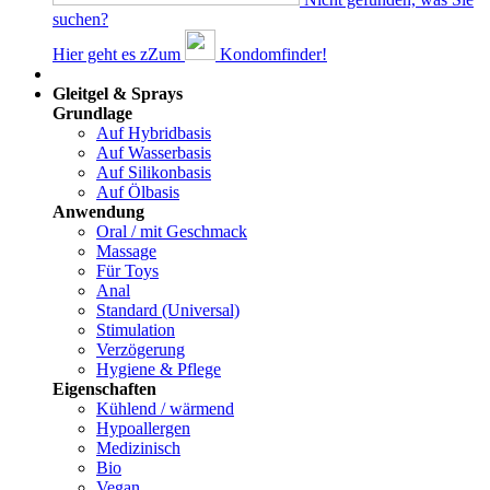
suchen?
Hier geht es z
Z
um
Kondomfinder!
Dams
Gleitgel & Sprays
Grundlage
Auf Hybridbasis
Auf Wasserbasis
Auf Silikonbasis
Auf Ölbasis
Anwendung
Oral / mit Geschmack
Massage
Für Toys
Anal
Standard (Universal)
Stimulation
Verzögerung
Hygiene & Pflege
Eigenschaften
Kühlend / wärmend
Hypoallergen
Medizinisch
Bio
Vegan