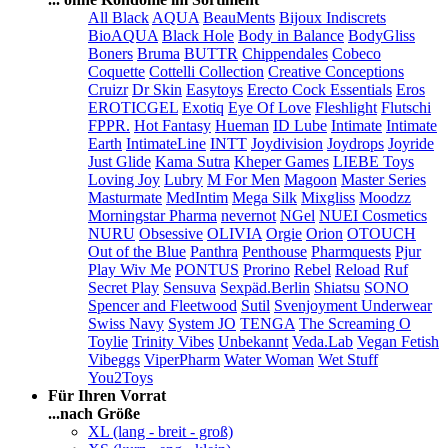
All Black
AQUA
BeauMents
Bijoux Indiscrets
BioAQUA
Black Hole
Body in Balance
BodyGliss
Boners
Bruma
BUTTR
Chippendales
Cobeco
Coquette
Cottelli Collection
Creative Conceptions
Cruizr
Dr Skin
Easytoys
Erecto Cock Essentials
Eros
EROTICGEL
Exotiq
Eye Of Love
Fleshlight
Flutschi
FPPR.
Hot Fantasy
Hueman
ID Lube
Intimate
Intimate
Earth
IntimateLine
INTT
Joydivision
Joydrops
Joyride
Just Glide
Kama Sutra
Kheper Games
LIEBE Toys
Loving Joy
Lubry
M For Men
Magoon
Master Series
Masturmate
MedIntim
Mega Silk
Mixgliss
Moodzz
Morningstar Pharma
nevernot
NGel
NUEI Cosmetics
NURU
Obsessive
OLIVIA
Orgie
Orion
OTOUCH
Out of the Blue
Panthra
Penthouse
Pharmquests
Pjur
Play Wiv Me
PONTUS
Prorino
Rebel
Reload
Ruf
Secret Play
Sensuva
Sexpäd.Berlin
Shiatsu
SONO
Spencer and Fleetwood
Sutil
Svenjoyment Underwear
Swiss Navy
System JO
TENGA
The Screaming O
Toylie
Trinity Vibes
Unbekannt
Veda.Lab
Vegan Fetish
Vibeggs
ViperPharm
Water Woman
Wet Stuff
You2Toys
Für Ihren Vorrat
...nach Größe
XL (lang - breit - groß)