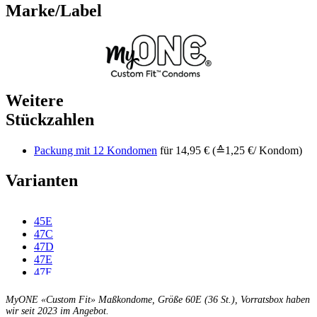
Marke/Label
Weitere
Stückzahlen
Packung mit 12 Kondomen
für 14,95 € (≙1,25 €/ Kondom)
Varianten
45E
47C
47D
47E
47F
49C
49D
MyONE «Custom Fit» Maßkondome, Größe 60E (36 St.), Vorratsbox haben
49E
wir seit 2023 im Angebot.