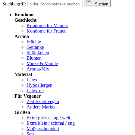
Suchbegriff:
Suchen
Kondome
Geschlecht
Kondome für Männer
Kondome für Frauen
Aroma
Früchte
Getränke
Süßigkeiten
Blumen
Minze & Vanille
Aroma-Mix
Material
Latex
Hypoallergen
Latexfrei
Für Veganer
Zertifiziert vegan
Andere Marken
Größen
Extra groß / lang / weit
Extra klein / schmal / eng
Maßgeschneidert
Sets