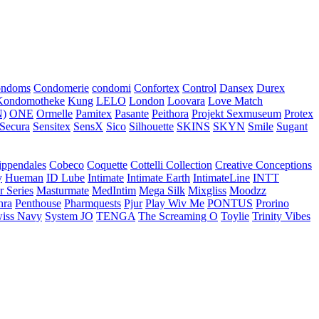
ondoms
Condomerie
condomi
Confortex
Control
Dansex
Durex
Kondomotheke
Kung
LELO
London
Loovara
Love Match
)
ONE
Ormelle
Pamitex
Pasante
Peithora
Projekt Sexmuseum
Protex
Secura
Sensitex
SensX
Sico
Silhouette
SKINS
SKYN
Smile
Sugant
ippendales
Cobeco
Coquette
Cottelli Collection
Creative Conceptions
y
Hueman
ID Lube
Intimate
Intimate Earth
IntimateLine
INTT
r Series
Masturmate
MedIntim
Mega Silk
Mixgliss
Moodzz
hra
Penthouse
Pharmquests
Pjur
Play Wiv Me
PONTUS
Prorino
iss Navy
System JO
TENGA
The Screaming O
Toylie
Trinity Vibes