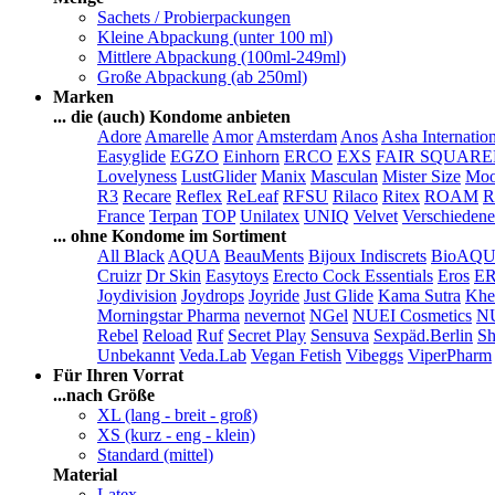
Sachets / Probierpackungen
Kleine Abpackung (unter 100 ml)
Mittlere Abpackung (100ml-249ml)
Große Abpackung (ab 250ml)
Marken
... die (auch) Kondome anbieten
Adore
Amarelle
Amor
Amsterdam
Anos
Asha Internatio
Easyglide
EGZO
Einhorn
ERCO
EXS
FAIR SQUAR
Lovelyness
LustGlider
Manix
Masculan
Mister Size
Moo
R3
Recare
Reflex
ReLeaf
RFSU
Rilaco
Ritex
ROAM
R
France
Terpan
TOP
Unilatex
UNIQ
Velvet
Verschiedene
... ohne Kondome im Sortiment
All Black
AQUA
BeauMents
Bijoux Indiscrets
BioAQ
Cruizr
Dr Skin
Easytoys
Erecto Cock Essentials
Eros
E
Joydivision
Joydrops
Joyride
Just Glide
Kama Sutra
Khe
Morningstar Pharma
nevernot
NGel
NUEI Cosmetics
N
Rebel
Reload
Ruf
Secret Play
Sensuva
Sexpäd.Berlin
Sh
Unbekannt
Veda.Lab
Vegan Fetish
Vibeggs
ViperPharm
Für Ihren Vorrat
...nach Größe
XL (lang - breit - groß)
XS (kurz - eng - klein)
Standard (mittel)
Material
Latex