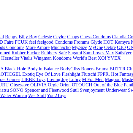
nal
Beppy
Billy Boy
Celeste
Ceylor
Chaps
Chess Condoms
Claudia C
ED
Faire
FCUK
feel
feelgood Condoms
Fromms
Glyde
HOT
Kamyra
ds Condoms
More Amore
Muchacho
My.Size
MyOne
Oebre
OJO
ON
omed
Rubber Fucker
Rubbery
Safe
Sagami
Sam Loves Max
Satisfyer
 Hersteller
Vitalis
Wingman Kondome
World's Best
XO!
YVEX
UA
Black Hole
Body in Balance
BodyGliss
Boners
Bruma
BUTTR
Ch
ROTICGEL
Exotiq
Eye Of Love
Fleshlight
Flutschi
FPPR.
Hot Fantas
per Games
LIEBE Toys
Loving Joy
Lubry
M For Men
Magoon
Maste
URU
Obsessive
OLIVIA
Orgie
Orion
OTOUCH
Out of the Blue
Pant
iatsu
SONO
Spencer and Fleetwood
Sutil
Svenjoyment Underwear
Sw
Water Woman
Wet Stuff
You2Toys