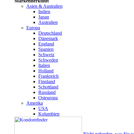
Markenherkunft
Asien & Australien
Indien
Japan
Australien
Europa
Deutschland
Dänemark
England
Spanien
Schweiz
Schweden
Italien
Holland
Frankreich
Finnland
Schottland
Russland
Osteuropa
Amerika
USA
Kolumbien
Nicht gefunden, was Sie s