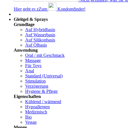
Hier geht es z
Z
um
Kondomfinder!
Dams
Gleitgel & Sprays
Grundlage
Auf Hybridbasis
Auf Wasserbasis
Auf Silikonbasis
Auf Ölbasis
Anwendung
Oral / mit Geschmack
Massage
Für Toys
Anal
Standard (Universal)
Stimulation
Verzögerung
Hygiene & Pflege
Eigenschaften
Kühlend / wärmend
Hypoallergen
Medizinisch
Bio
Vegan
Menge