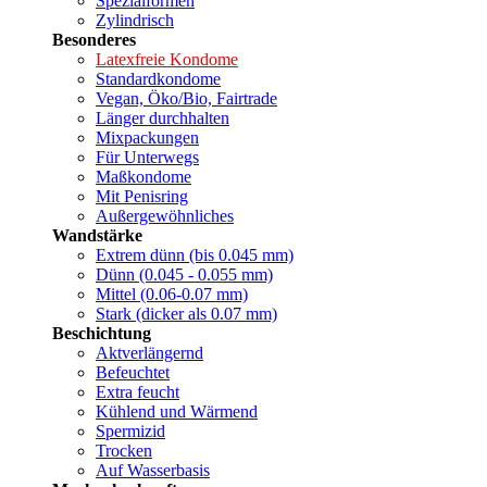
Spezialformen
Zylindrisch
Besonderes
Latexfreie Kondome
Standardkondome
Vegan, Öko/Bio, Fairtrade
Länger durchhalten
Mixpackungen
Für Unterwegs
Maßkondome
Mit Penisring
Außergewöhnliches
Wandstärke
Extrem dünn (bis 0.045 mm)
Dünn (0.045 - 0.055 mm)
Mittel (0.06-0.07 mm)
Stark (dicker als 0.07 mm)
Beschichtung
Aktverlängernd
Befeuchtet
Extra feucht
Kühlend und Wärmend
Spermizid
Trocken
Auf Wasserbasis