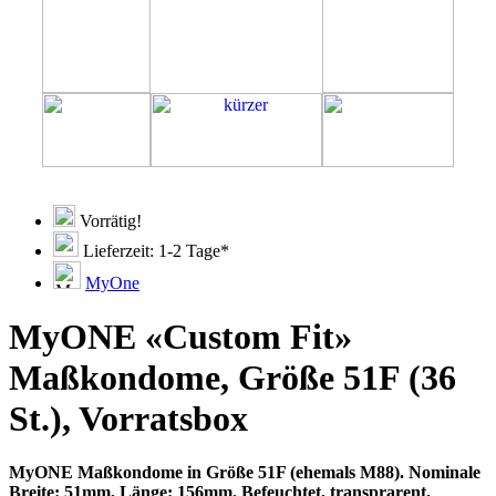
Vorrätig!
Lieferzeit: 1-2 Tage*
MyOne
MyONE «Custom Fit»
Maßkondome, Größe 51F (36
St.), Vorratsbox
MyONE Maßkondome in Größe 51F (ehemals M88). Nominale
Breite: 51mm, Länge: 156mm. Befeuchtet, transprarent,