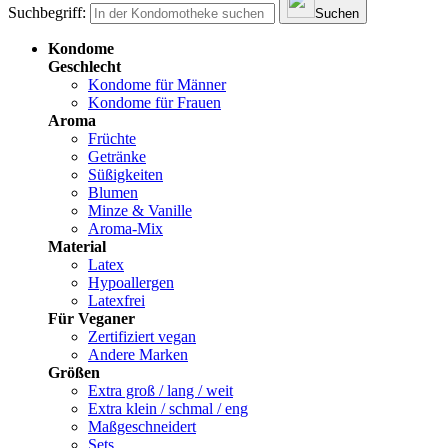
Suchbegriff:
Suchen
Kondome
Geschlecht
Kondome für Männer
Kondome für Frauen
Aroma
Früchte
Getränke
Süßigkeiten
Blumen
Minze & Vanille
Aroma-Mix
Material
Latex
Hypoallergen
Latexfrei
Für Veganer
Zertifiziert vegan
Andere Marken
Größen
Extra groß / lang / weit
Extra klein / schmal / eng
Maßgeschneidert
Sets