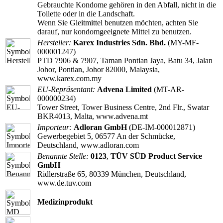
Gebrauchte Kondome gehören in den Abfall, nicht in die
Toilette oder in die Landschaft.
Wenn Sie Gleitmittel benutzen möchten, achten Sie
darauf, nur kondomgeeignete Mittel zu benutzen.
Hersteller:
Karex Industries Sdn. Bhd.
(MY-MF-
000001247)
PTD 7906 & 7907, Taman Pontian Jaya, Batu 34, Jalan
Johor, Pontian, Johor 82000, Malaysia,
www.karex.com.my
EU-Repräsentant:
Advena Limited
(MT-AR-
000000234)
Tower Street, Tower Business Centre, 2nd Flr., Swatar
BKR4013, Malta, www.advena.mt
Importeur:
Adloran GmbH
(DE-IM-000012871)
Gewerbegebiet 5, 06577 An der Schmücke,
Deutschland, www.adloran.com
Benannte Stelle:
0123
,
TÜV SÜD Product Service
GmbH
Ridlerstraße 65, 80339 München, Deutschland,
www.de.tuv.com
Medizinprodukt