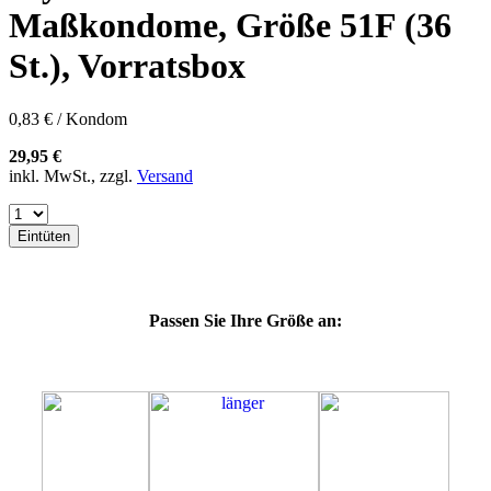
60E
Maßkondome, Größe 51F (36
60F
60G
St.), Vorratsbox
60H
60J
60K
0,83 € / Kondom
60L
64E
29,95 €
64F
inkl. MwSt., zzgl.
Versand
64G
64J
64K
Eintüten
64L
64M
69G
69H
Passen Sie Ihre Größe an:
69J
69K
69L
69M