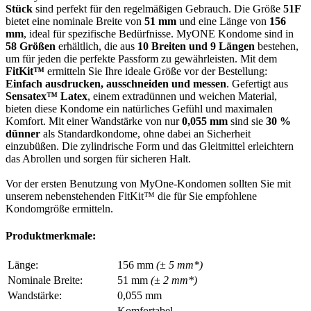
Stück
sind perfekt für den regelmäßigen Gebrauch. Die Größe
51F
bietet eine nominale Breite von
51 mm
und eine Länge von
156
mm
, ideal für spezifische Bedürfnisse. MyONE Kondome sind in
58 Größen
erhältlich, die aus
10 Breiten und 9 Längen
bestehen,
um für jeden die perfekte Passform zu gewährleisten. Mit dem
FitKit™
ermitteln Sie Ihre ideale Größe vor der Bestellung:
Einfach ausdrucken, ausschneiden und messen
. Gefertigt aus
Sensatex™ Latex
, einem extradünnen und weichen Material,
bieten diese Kondome ein natürliches Gefühl und maximalen
Komfort. Mit einer Wandstärke von nur
0,055 mm
sind sie
30 %
dünner
als Standardkondome, ohne dabei an Sicherheit
einzubüßen. Die zylindrische Form und das Gleitmittel erleichtern
das Abrollen und sorgen für sicheren Halt.
Vor der ersten Benutzung von MyOne-Kondomen sollten Sie mit
unserem nebenstehenden FitKit™ die für Sie empfohlene
Kondomgröße ermitteln.
Produktmerkmale:
Länge:
156 mm
(± 5 mm*)
Nominale Breite:
51 mm
(± 2 mm*)
Wandstärke:
0,055 mm
Komfortabel