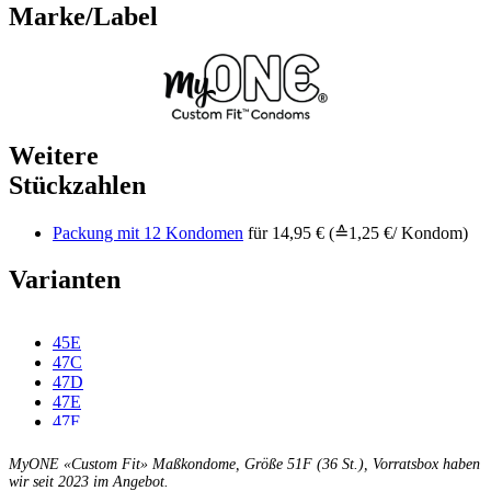
Marke/Label
Weitere
Stückzahlen
Packung mit 12 Kondomen
für 14,95 € (≙1,25 €/ Kondom)
Varianten
45E
47C
47D
47E
47F
49C
49D
MyONE «Custom Fit» Maßkondome, Größe 51F (36 St.), Vorratsbox haben
49E
wir seit 2023 im Angebot.