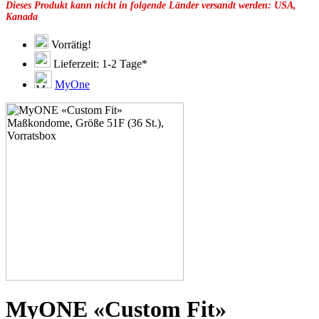
Dieses Produkt kann nicht in folgende Länder versandt werden: USA,
49F
Kanada
49G
51C
51D
Vorrätig!
51E
Lieferzeit: 1-2 Tage*
51G
51H
MyOne
53C
53D
53E
53F
53G
53H
55D
55E
55F
55G
55H
55J
57D
57E
57F
57G
57H
MyONE «Custom Fit»
57K