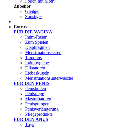
Folien mit Motiv
Zubehör
Gleitgel
Sonstiges
Test Sets
Extras
FÜR DIE VAGINA
Intim-Rasur
Zum Spielen
Diaphragmen
Menstruationstassen
Tampons
Intimhygiene
Dilatatoren
Liebeskugeln
Menstruationsunterwäsche
FÜR DEN PENIS
Penishüllen
Penisringe
Masturbatoren
Penispumpen
Penisverlängerung
Pflegeprodukte
FÜR DEN ANUS
Toys