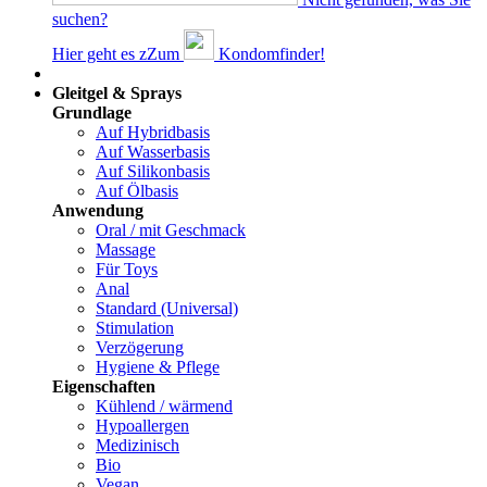
suchen?
Hier geht es z
Z
um
Kondomfinder!
Dams
Gleitgel & Sprays
Grundlage
Auf Hybridbasis
Auf Wasserbasis
Auf Silikonbasis
Auf Ölbasis
Anwendung
Oral / mit Geschmack
Massage
Für Toys
Anal
Standard (Universal)
Stimulation
Verzögerung
Hygiene & Pflege
Eigenschaften
Kühlend / wärmend
Hypoallergen
Medizinisch
Bio
Vegan