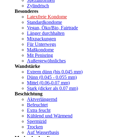
Spezialformen
Zylindrisch
Besonderes
Latexfreie Kondome
Standardkondome
Vegan, Öko/Bio, Fairtrade
Länger durchhalten
Mixpackungen
Für Unterwegs
Maßkondome
Mit Penisring
Außergewöhnliches
Wandstärke
Extrem dünn (bis 0.045 mm)
Dünn (0.045 - 0.055 mm)
Mittel (0.06-0.07 mm)
Stark (dicker als 0.07 mm)
Beschichtung
Aktverlängernd
Befeuchtet
Extra feucht
Kühlend und Wärmend
Spermizid
Trocken
Auf Wasserbasis