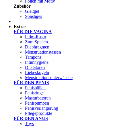
Folien mit Motiv
Zubehör
Gleitgel
Sonstiges
Test Sets
Extras
FÜR DIE VAGINA
Intim-Rasur
Zum Spielen
Diaphragmen
Menstruationstassen
Tampons
Intimhygiene
Dilatatoren
Liebeskugeln
Menstruationsunterwäsche
FÜR DEN PENIS
Penishüllen
Penisringe
Masturbatoren
Penispumpen
Penisverlängerung
Pflegeprodukte
FÜR DEN ANUS
Toys