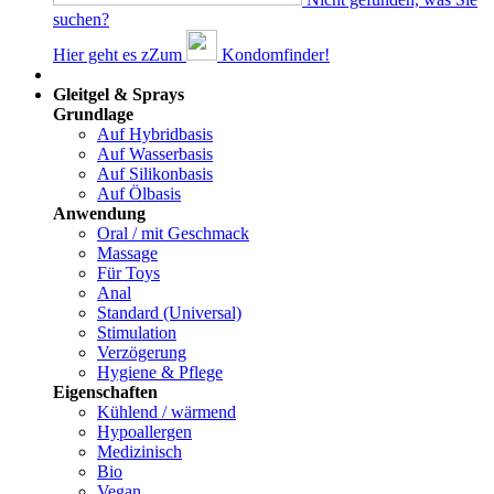
suchen?
Hier geht es z
Z
um
Kondomfinder!
Dams
Gleitgel & Sprays
Grundlage
Auf Hybridbasis
Auf Wasserbasis
Auf Silikonbasis
Auf Ölbasis
Anwendung
Oral / mit Geschmack
Massage
Für Toys
Anal
Standard (Universal)
Stimulation
Verzögerung
Hygiene & Pflege
Eigenschaften
Kühlend / wärmend
Hypoallergen
Medizinisch
Bio
Vegan