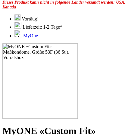
Dieses Produkt kann nicht in folgende Länder versandt werden: USA,
49F
Kanada
49G
51C
51D
Vorrätig!
51E
Lieferzeit: 1-2 Tage*
51F
51G
MyOne
51H
53C
53D
53E
53G
53H
55D
55E
55F
55G
55H
55J
57D
57E
57F
57G
57H
MyONE «Custom Fit»
57K