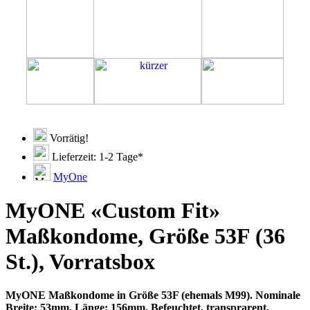
Vorrätig!
Lieferzeit: 1-2 Tage*
MyOne
MyONE «Custom Fit»
Maßkondome, Größe 53F (36
St.), Vorratsbox
MyONE Maßkondome in Größe 53F (ehemals M99). Nominale
Breite: 53mm, Länge: 156mm. Befeuchtet, transprarent,