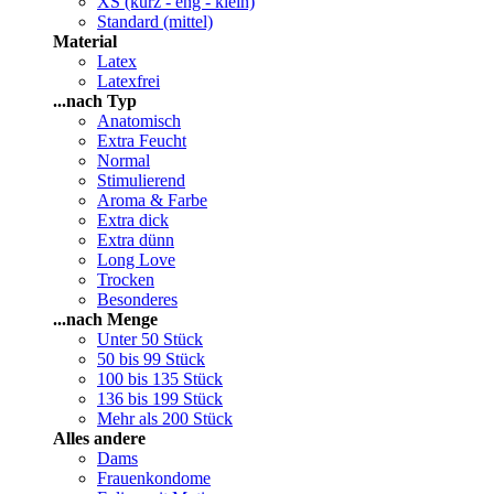
XS (kurz - eng - klein)
Standard (mittel)
Material
Latex
Latexfrei
...nach Typ
Anatomisch
Extra Feucht
Normal
Stimulierend
Aroma & Farbe
Extra dick
Extra dünn
Long Love
Trocken
Besonderes
...nach Menge
Unter 50 Stück
50 bis 99 Stück
100 bis 135 Stück
136 bis 199 Stück
Mehr als 200 Stück
Alles andere
Dams
Frauenkondome