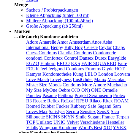
Menge
Sachets / Probierpackungen
Kleine Abpackung (unter 100 ml)
Mittlere Abpackung (100ml-249ml)
Große Abpackung (ab 250ml)
Marken
... die (auch) Kondome anbieten
Adore
Amarelle
Amor
Amsterdam
Anos
Asha
International
Beppy
Billy Boy
Celeste
Ceylor
Chaps
Chess Condoms
Claudia Condoms
Condomerie
condomi
Confortex
Control
Dansex
Durex
Easyglide
EGZO
Einhorn
ERCO
EXS
FAIR SQUARED
Faire
FCUK
feel
feelgood Condoms
Fromms
Glyde
HOT
Kamyra
Kondomotheke
Kung
LELO
London
Loovara
Love Match
Lovelyness
LustGlider
Manix
Masculan
Mister Size
Moods Condoms
More Amore
Muchacho
My.Size
MyOne
Oebre
OJO
ON)
ONE
Ormelle
Pamitex
Pasante
Peithora
Projekt Sexmuseum
Protex
R3
Recare
Reflex
ReLeaf
RFSU
Rilaco
Ritex
ROAM
Romed
Rubber Fucker
Rubbery
Safe
Sagami
Sam
Loves Max
Satisfyer
Secura
Sensitex
SensX
Sico
Silhouette
SKINS
SKYN
Smile
Sugant France
Terpan
TOP
Unilatex
UNIQ
Velvet
Verschiedene Hersteller
Vitalis
Wingman Kondome
World's Best
XO!
YVEX
... ohne Kondome im Sortiment