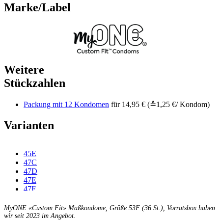
Marke/Label
Weitere
Stückzahlen
Packung mit 12 Kondomen
für 14,95 € (≙1,25 €/ Kondom)
Varianten
45E
47C
47D
47E
47F
49C
49D
MyONE «Custom Fit» Maßkondome, Größe 53F (36 St.), Vorratsbox haben
49E
wir seit 2023 im Angebot.