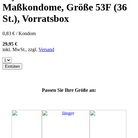
60E
Maßkondome, Größe 53F (36
60F
60G
St.), Vorratsbox
60H
60J
60K
0,83 € / Kondom
60L
64E
29,95 €
64F
inkl. MwSt., zzgl.
Versand
64G
64K
64L
Eintüten
64M
69G
69H
69J
Passen Sie Ihre Größe an:
69K
69L
69M