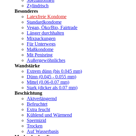
Spezialformen
Zylindrisch
Besonderes
Latexfreie Kondome
Standardkondome
Vegan, Öko/Bio, Fairtrade
Länger durchhalten
Mixpackungen
Für Unterwegs
Maßkondome
Mit Penisring
Außergewöhnliches
Wandstärke
Extrem dünn (bis 0.045 mm)
Dünn (0.045 - 0.055 mm)
Mittel (0.06-0.07 mm)
Stark (dicker als 0.07 mm)
Beschichtung
Aktverlängernd
Befeuchtet
Extra feucht
Kühlend und Wärmend
Spermizid
Trocken
Auf Wasserbasis