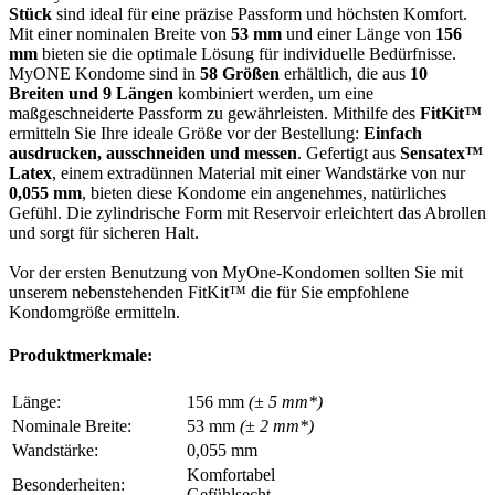
Stück
sind ideal für eine präzise Passform und höchsten Komfort.
Mit einer nominalen Breite von
53 mm
und einer Länge von
156
mm
bieten sie die optimale Lösung für individuelle Bedürfnisse.
MyONE Kondome sind in
58 Größen
erhältlich, die aus
10
Breiten und 9 Längen
kombiniert werden, um eine
maßgeschneiderte Passform zu gewährleisten. Mithilfe des
FitKit™
ermitteln Sie Ihre ideale Größe vor der Bestellung:
Einfach
ausdrucken, ausschneiden und messen
. Gefertigt aus
Sensatex™
Latex
, einem extradünnen Material mit einer Wandstärke von nur
0,055 mm
, bieten diese Kondome ein angenehmes, natürliches
Gefühl. Die zylindrische Form mit Reservoir erleichtert das Abrollen
und sorgt für sicheren Halt.
Vor der ersten Benutzung von MyOne-Kondomen sollten Sie mit
unserem nebenstehenden FitKit™ die für Sie empfohlene
Kondomgröße ermitteln.
Produktmerkmale:
Länge:
156 mm
(± 5 mm*)
Nominale Breite:
53 mm
(± 2 mm*)
Wandstärke:
0,055 mm
Komfortabel
Besonderheiten:
Gefühlsecht