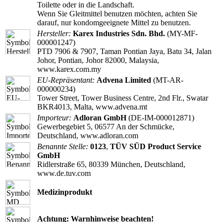
Toilette oder in die Landschaft.
Wenn Sie Gleitmittel benutzen möchten, achten Sie
darauf, nur kondomgeeignete Mittel zu benutzen.
Hersteller:
Karex Industries Sdn. Bhd.
(MY-MF-
000001247)
PTD 7906 & 7907, Taman Pontian Jaya, Batu 34, Jalan
Johor, Pontian, Johor 82000, Malaysia,
www.karex.com.my
EU-Repräsentant:
Advena Limited
(MT-AR-
000000234)
Tower Street, Tower Business Centre, 2nd Flr., Swatar
BKR4013, Malta, www.advena.mt
Importeur:
Adloran GmbH
(DE-IM-000012871)
Gewerbegebiet 5, 06577 An der Schmücke,
Deutschland, www.adloran.com
Benannte Stelle:
0123
,
TÜV SÜD Product Service
GmbH
Ridlerstraße 65, 80339 München, Deutschland,
www.de.tuv.com
Medizinprodukt
Achtung: Warnhinweise beachten!