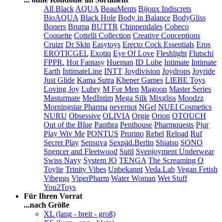
All Black
AQUA
BeauMents
Bijoux Indiscrets
BioAQUA
Black Hole
Body in Balance
BodyGliss
Boners
Bruma
BUTTR
Chippendales
Cobeco
Coquette
Cottelli Collection
Creative Conceptions
Cruizr
Dr Skin
Easytoys
Erecto Cock Essentials
Eros
EROTICGEL
Exotiq
Eye Of Love
Fleshlight
Flutschi
FPPR.
Hot Fantasy
Hueman
ID Lube
Intimate
Intimate
Earth
IntimateLine
INTT
Joydivision
Joydrops
Joyride
Just Glide
Kama Sutra
Kheper Games
LIEBE Toys
Loving Joy
Lubry
M For Men
Magoon
Master Series
Masturmate
MedIntim
Mega Silk
Mixgliss
Moodzz
Morningstar Pharma
nevernot
NGel
NUEI Cosmetics
NURU
Obsessive
OLIVIA
Orgie
Orion
OTOUCH
Out of the Blue
Panthra
Penthouse
Pharmquests
Pjur
Play Wiv Me
PONTUS
Prorino
Rebel
Reload
Ruf
Secret Play
Sensuva
Sexpäd.Berlin
Shiatsu
SONO
Spencer and Fleetwood
Sutil
Svenjoyment Underwear
Swiss Navy
System JO
TENGA
The Screaming O
Toylie
Trinity Vibes
Unbekannt
Veda.Lab
Vegan Fetish
Vibeggs
ViperPharm
Water Woman
Wet Stuff
You2Toys
Für Ihren Vorrat
...nach Größe
XL (lang - breit - groß)