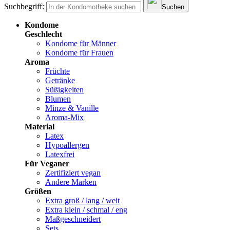
Suchbegriff:
Suchen
Kondome
Geschlecht
Kondome für Männer
Kondome für Frauen
Aroma
Früchte
Getränke
Süßigkeiten
Blumen
Minze & Vanille
Aroma-Mix
Material
Latex
Hypoallergen
Latexfrei
Für Veganer
Zertifiziert vegan
Andere Marken
Größen
Extra groß / lang / weit
Extra klein / schmal / eng
Maßgeschneidert
Sets