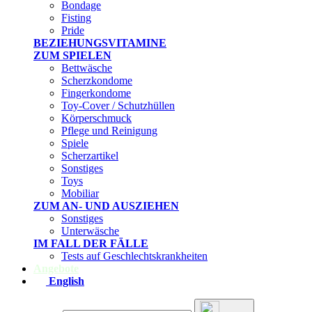
Bondage
Fisting
Pride
BEZIEHUNGSVITAMINE
ZUM SPIELEN
Bettwäsche
Scherzkondome
Fingerkondome
Toy-Cover / Schutzhüllen
Körperschmuck
Pflege und Reinigung
Spiele
Scherzartikel
Sonstiges
Toys
Mobiliar
ZUM AN- UND AUSZIEHEN
Sonstiges
Unterwäsche
IM FALL DER FÄLLE
Tests auf Geschlechtskrankheiten
Angebote
English