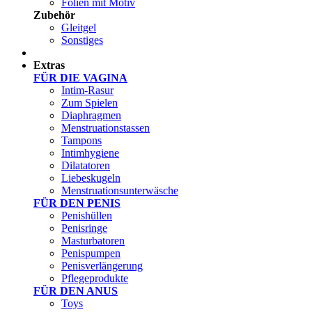
Folien mit Motiv
Zubehör
Gleitgel
Sonstiges
Test Sets
Extras
FÜR DIE VAGINA
Intim-Rasur
Zum Spielen
Diaphragmen
Menstruationstassen
Tampons
Intimhygiene
Dilatatoren
Liebeskugeln
Menstruationsunterwäsche
FÜR DEN PENIS
Penishüllen
Penisringe
Masturbatoren
Penispumpen
Penisverlängerung
Pflegeprodukte
FÜR DEN ANUS
Toys