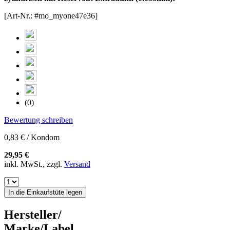
[Art-Nr.: #mo_myone47e36]
(0)
Bewertung schreiben
0,83 € / Kondom
29,95 €
inkl. MwSt., zzgl.
Versand
In die Einkaufstüte legen
Hersteller/
Marke/Label