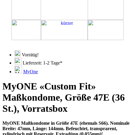
Vorrätig!
Lieferzeit: 1-2 Tage*
MyOne
MyONE «Custom Fit»
Maßkondome, Größe 47E (36
St.), Vorratsbox
MyONE Maßkondome in Größe 47E (ehemals S66). Nominale
Breite: 47mm, Länge: 144mm. Befeuchtet, transprarent,
zylindrisch mit Reservoir. Extradünn (0.055mm)!