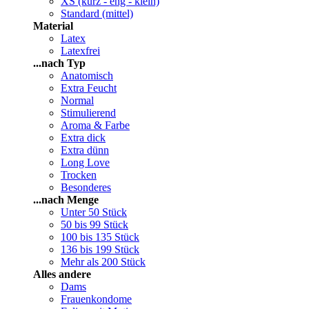
XS (kurz - eng - klein)
Standard (mittel)
Material
Latex
Latexfrei
...nach Typ
Anatomisch
Extra Feucht
Normal
Stimulierend
Aroma & Farbe
Extra dick
Extra dünn
Long Love
Trocken
Besonderes
...nach Menge
Unter 50 Stück
50 bis 99 Stück
100 bis 135 Stück
136 bis 199 Stück
Mehr als 200 Stück
Alles andere
Dams
Frauenkondome