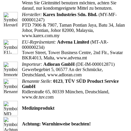
Wenn Sie Gleitmittel benutzen möchten, achten Sie
darauf, nur kondomgeeignete Mittel zu benutzen.
Hersteller:
Karex Industries Sdn. Bhd.
(MY-MF-
000001247)
PTD 7906 & 7907, Taman Pontian Jaya, Batu 34, Jalan
Johor, Pontian, Johor 82000, Malaysia,
www.karex.com.my
EU-Repräsentant:
Advena Limited
(MT-AR-
000000234)
Tower Street, Tower Business Centre, 2nd Flr., Swatar
BKR4013, Malta, www.advena.mt
Importeur:
Adloran GmbH
(DE-IM-000012871)
Gewerbegebiet 5, 06577 An der Schmücke,
Deutschland, www.adloran.com
Benannte Stelle:
0123
,
TÜV SÜD Product Service
GmbH
Ridlerstraße 65, 80339 München, Deutschland,
www.de.tuv.com
Medizinprodukt
Achtung: Warnhinweise beachten!