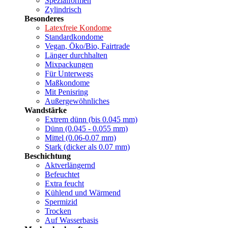
Spezialformen
Zylindrisch
Besonderes
Latexfreie Kondome
Standardkondome
Vegan, Öko/Bio, Fairtrade
Länger durchhalten
Mixpackungen
Für Unterwegs
Maßkondome
Mit Penisring
Außergewöhnliches
Wandstärke
Extrem dünn (bis 0.045 mm)
Dünn (0.045 - 0.055 mm)
Mittel (0.06-0.07 mm)
Stark (dicker als 0.07 mm)
Beschichtung
Aktverlängernd
Befeuchtet
Extra feucht
Kühlend und Wärmend
Spermizid
Trocken
Auf Wasserbasis