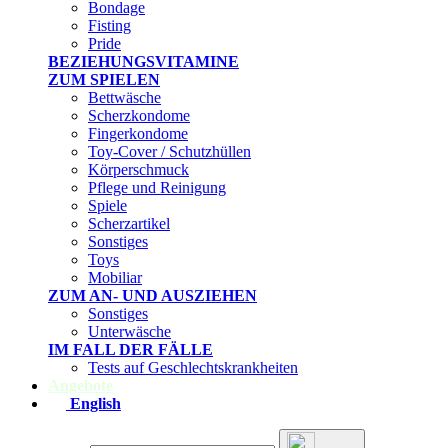
Bondage
Fisting
Pride
BEZIEHUNGSVITAMINE
ZUM SPIELEN
Bettwäsche
Scherzkondome
Fingerkondome
Toy-Cover / Schutzhüllen
Körperschmuck
Pflege und Reinigung
Spiele
Scherzartikel
Sonstiges
Toys
Mobiliar
ZUM AN- UND AUSZIEHEN
Sonstiges
Unterwäsche
IM FALL DER FÄLLE
Tests auf Geschlechtskrankheiten
Angebote
English