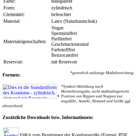
Farbe:
transparent
Form:
zylindrisch
Gleitmittel:
befeuchtet
Material:
Latex (Naturkautschuk)
Vegan
Spermizidfrei
Parfümfrei
Materialeigenschaften:
Geschmacksneutral
Farbstofffrei
Benzocainfrei
Reservoir:
mit Reservoir
*gesetzlich zulässige Maßabweichung
Formen:
*Symbol-Abbildung nach
Herstellerangabe, nicht maßstabsgerecht.
Position von Rippen und Noppen nur
*
ungefähr; Anzahl, Abstand und Größe ggf.
abweichend.
Zusätzliche Downloads bzw. Informationen:
FitKit zum Bestimmen der Kondomgröße
(Format: PDF,