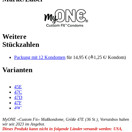
Weitere
Stückzahlen
Packung mit 12 Kondomen
für 14,95 € (≙1,25 €/ Kondom)
Varianten
45E
47C
47D
47F
49C
49D
49E
MyONE «Custom Fit» Maßkondome, Größe 47E (36 St.), Vorratsbox haben
49F
wir seit 2023 im Angebot.
Dieses Produkt kann nicht in folgende Länder versandt werden: USA,
49G