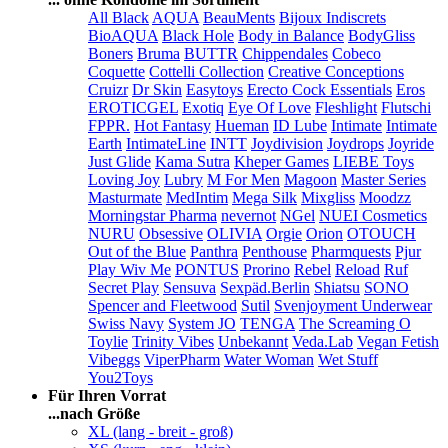
All Black
AQUA
BeauMents
Bijoux Indiscrets
BioAQUA
Black Hole
Body in Balance
BodyGliss
Boners
Bruma
BUTTR
Chippendales
Cobeco
Coquette
Cottelli Collection
Creative Conceptions
Cruizr
Dr Skin
Easytoys
Erecto Cock Essentials
Eros
EROTICGEL
Exotiq
Eye Of Love
Fleshlight
Flutschi
FPPR.
Hot Fantasy
Hueman
ID Lube
Intimate
Intimate
Earth
IntimateLine
INTT
Joydivision
Joydrops
Joyride
Just Glide
Kama Sutra
Kheper Games
LIEBE Toys
Loving Joy
Lubry
M For Men
Magoon
Master Series
Masturmate
MedIntim
Mega Silk
Mixgliss
Moodzz
Morningstar Pharma
nevernot
NGel
NUEI Cosmetics
NURU
Obsessive
OLIVIA
Orgie
Orion
OTOUCH
Out of the Blue
Panthra
Penthouse
Pharmquests
Pjur
Play Wiv Me
PONTUS
Prorino
Rebel
Reload
Ruf
Secret Play
Sensuva
Sexpäd.Berlin
Shiatsu
SONO
Spencer and Fleetwood
Sutil
Svenjoyment Underwear
Swiss Navy
System JO
TENGA
The Screaming O
Toylie
Trinity Vibes
Unbekannt
Veda.Lab
Vegan Fetish
Vibeggs
ViperPharm
Water Woman
Wet Stuff
You2Toys
Für Ihren Vorrat
...nach Größe
XL (lang - breit - groß)