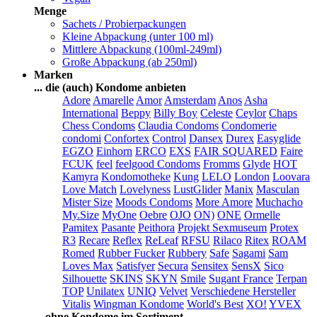
Menge
Sachets / Probierpackungen
Kleine Abpackung (unter 100 ml)
Mittlere Abpackung (100ml-249ml)
Große Abpackung (ab 250ml)
Marken
... die (auch) Kondome anbieten
Adore
Amarelle
Amor
Amsterdam
Anos
Asha
International
Beppy
Billy Boy
Celeste
Ceylor
Chaps
Chess Condoms
Claudia Condoms
Condomerie
condomi
Confortex
Control
Dansex
Durex
Easyglide
EGZO
Einhorn
ERCO
EXS
FAIR SQUARED
Faire
FCUK
feel
feelgood Condoms
Fromms
Glyde
HOT
Kamyra
Kondomotheke
Kung
LELO
London
Loovara
Love Match
Lovelyness
LustGlider
Manix
Masculan
Mister Size
Moods Condoms
More Amore
Muchacho
My.Size
MyOne
Oebre
OJO
ON)
ONE
Ormelle
Pamitex
Pasante
Peithora
Projekt Sexmuseum
Protex
R3
Recare
Reflex
ReLeaf
RFSU
Rilaco
Ritex
ROAM
Romed
Rubber Fucker
Rubbery
Safe
Sagami
Sam
Loves Max
Satisfyer
Secura
Sensitex
SensX
Sico
Silhouette
SKINS
SKYN
Smile
Sugant France
Terpan
TOP
Unilatex
UNIQ
Velvet
Verschiedene Hersteller
Vitalis
Wingman Kondome
World's Best
XO!
YVEX
... ohne Kondome im Sortiment