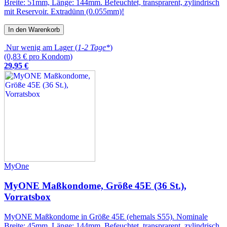
Breite: 51mm, Länge: 144mm. Befeuchtet, transprarent, zylindrisch
mit Reservoir. Extradünn (0.055mm)!
In den Warenkorb
Nur wenig am Lager (
1-2 Tage*
)
(0,83 € pro Kondom)
29
,
95
€
MyOne
MyONE Maßkondome, Größe 45E (36 St.),
Vorratsbox
MyONE Maßkondome in Größe 45E (ehemals S55). Nominale
Breite: 45mm, Länge: 144mm. Befeuchtet, transprarent, zylindrisch