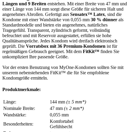
Längen und 9 Breiten
entstehen. Mit einer Breite von 47 mm und
einer Länge von 144 mm sorgt diese Größe für sicheren Halt und
angenehmes Abrollen. Gefertigt aus
Sensatex™ Latex
, sind die
Kondome mit einer Wandstärke von 0,055 mm
30 % dünner
als
Standardmodelle und bieten ein angenehmes, natürliches
Tragegefühl. Transparent, zylindrisch geformt, vollständig
befeuchtet und mit Reservoir ausgestattet, erfüllen sie hohe
Qualitätsansprüche. Jedes Kondom wird dreifach elektronisch
geprüft. Die
Vorratsbox mit 36 Premium-Kondomen
ist für
regelmäßigen Gebrauch geeignet. Mit dem
FitKit™
finden Sie
unkompliziert Ihre passende Größe.
Vor der ersten Benutzung von MyOne-Kondomen sollten Sie mit
unserem nebenstehenden FitKit™ die für Sie empfohlene
Kondomgröße ermitteln.
Produktmerkmale:
Länge:
144 mm
(± 5 mm*)
Nominale Breite:
47 mm
(± 2 mm*)
Wandstärke:
0,055 mm
Komfortabel
Besonderheiten:
Gefühlsecht