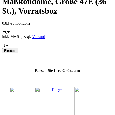
Maßkondome, Größe 47E (36
60F
60G
St.), Vorratsbox
60H
60J
60K
0,83 € / Kondom
60L
64E
29,95 €
64F
inkl. MwSt., zzgl.
Versand
64G
64J
64K
Eintüten
64L
64M
69G
69H
Passen Sie Ihre Größe an:
69J
69K
69L
69M