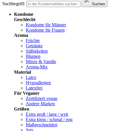
Suchbegriff:
Suchen
Kondome
Geschlecht
Kondome für Männer
Kondome für Frauen
Aroma
Früchte
Getränke
Süßigkeiten
Blumen
Minze & Vanille
Aroma-Mix
Material
Latex
Hypoallergen
Latexfrei
Für Veganer
Zertifiziert vegan
Andere Marken
Größen
Extra groß / lang / weit
Extra klein / schmal / eng
Maßgeschneidert
Sets