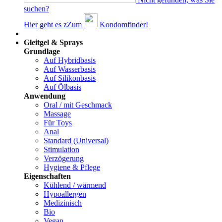
suchen?
Hier geht es z
Z
um
Kondomfinder!
Dams
Gleitgel & Sprays
Grundlage
Auf Hybridbasis
Auf Wasserbasis
Auf Silikonbasis
Auf Ölbasis
Anwendung
Oral / mit Geschmack
Massage
Für Toys
Anal
Standard (Universal)
Stimulation
Verzögerung
Hygiene & Pflege
Eigenschaften
Kühlend / wärmend
Hypoallergen
Medizinisch
Bio
Vegan